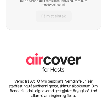
því að Airbnb deili samskiptaupplýsingum mínum
með byggingunni.
Fá mitt eintak
Vernd frá A til Ö fyrir gestgjafa. Verndin felur í sér
staðfestingu á auðkenni gesta, skimun á bókunum, 3 m.
Bandaríkjadala eignavernd gestgjafa*, öryggisaðstoð
allan sólarhringinn og fleira.