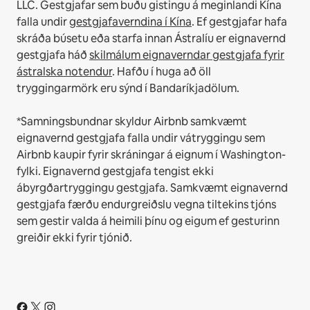
LLC.
Gestgjafar sem buðu gistingu á meginlandi Kína
falla undir
gestgjafaverndina í Kína
.
Ef gestgjafar hafa
skráða búsetu eða starfa innan Ástralíu er eignavernd
gestgjafa háð
skilmálum eignaverndar gestgjafa fyrir
ástralska notendur
. Hafðu í huga að öll
tryggingarmörk eru sýnd í Bandaríkjadölum.
*Samningsbundnar skyldur Airbnb samkvæmt
eignavernd gestgjafa falla undir vátryggingu sem
Airbnb kaupir fyrir skráningar á eignum í Washington-
fylki. Eignavernd gestgjafa tengist ekki
ábyrgðartryggingu gestgjafa. Samkvæmt eignavernd
gestgjafa færðu endurgreiðslu vegna tiltekins tjóns
sem gestir valda á heimili þínu og eigum ef gesturinn
greiðir ekki fyrir tjónið.