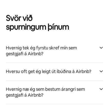
Svör við
spurningum þínum
Hvernig tek ég fyrstu skref mín sem
gestgjafi á Airbnb?
Hversu oft get ég leigt út íbúðina á Airbnb?
Hvernig næ ég sem bestum árangri sem
gestgjafi á Airbnb?