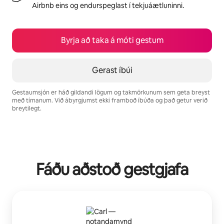
Airbnb eins og endurspeglast í tekjuáætluninni.
Byrja að taka á móti gestum
Gerast íbúi
Gestaumsjón er háð gildandi lögum og takmörkunum sem geta breyst
með tímanum. Við ábyrgjumst ekki framboð íbúða og það getur verið
breytilegt.
Þú gætir unnið þér inn $1006 á mánuði
Fáðu aðstoð gestgjafa