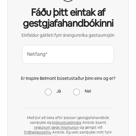
Fáðu þitt eintak af
gestgjafahandbókinni
Einfaldur gátlisti fyrir árangursríka gestaumsjón
Netfang*
Er Inspire Belmont búsetustaður þinn eins og er?
Já
Nei
Með því að óska eftir þessari gestgjafahandbók
samþykki ég
þjónustuskilmála
Airbnb ásamt
reglunum gegn mismunun
og gengst við
friðhelgisstefnu
Airbnb. Ég veiti samþykki mitt fyrir