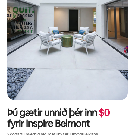
Þú gætir unnið þér inn
$
0
fyrir
Inspire Belmont
Skoðaðu hvernig við metum tekjumöguleikana