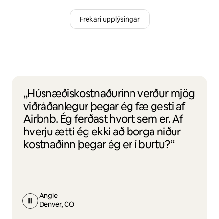
Frekari upplýsingar
„Húsnæðiskostnaðurinn verður mjög
viðráðanlegur þegar ég fæ gesti af
Airbnb. Ég ferðast hvort sem er. Af
hverju ætti ég ekki að borga niður
kostnaðinn þegar ég er í burtu?“
Angie
Denver, CO