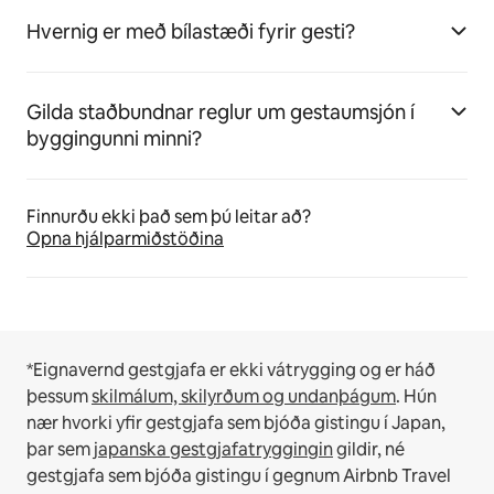
Hvernig er með bílastæði fyrir gesti?
Gilda staðbundnar reglur um gestaumsjón í
byggingunni minni?
Finnurðu ekki það sem þú leitar að?
Opna hjálparmiðstöðina
*Eignavernd gestgjafa er ekki vátrygging og er háð
þessum
skilmálum, skilyrðum og undanþágum
.
Hún
nær hvorki yfir gestgjafa sem bjóða gistingu í Japan,
þar sem
japanska gestgjafatryggingin
gildir, né
gestgjafa sem bjóða gistingu í gegnum Airbnb Travel