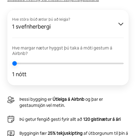
Hve stóra íbúð ætlar þú að leigja?
1 svefnherbergi
Hve margar nætur hyggst þú taka á móti gestum á
Airbnb?
1 nótt
Þessi bygging er
Útleiga á Airbnb
og þar er
gestaumsjón vel metin.
Þú getur fengið gesti fyrir allt að
120 gistinætur á ári
Byggingin fær
25% tekjuskipting
af útborgunum til þín á