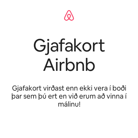
Gjafakort
Airbnb
Gjafakort virðast enn ekki vera í boði
þar sem þú ert en við erum að vinna í
málinu!