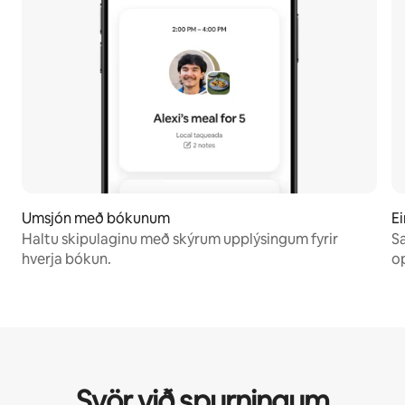
Umsjón með bókunum
Ei
Haltu skipulaginu með skýrum upplýsingum fyrir
Sa
hverja bókun.
op
Svör við spurningum