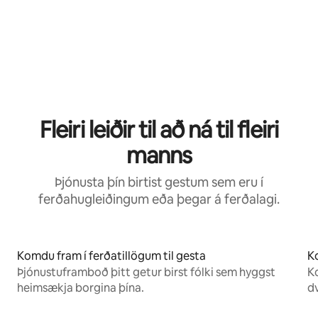
Fleiri leiðir til að ná til fleiri
manns
Þjónusta þín birtist gestum sem eru í
ferðahugleiðingum eða þegar á ferðalagi.
Komdu fram í ferðatillögum til gesta
Ko
Þjónustuframboð þitt getur birst fólki sem hyggst
Ko
heimsækja borgina þína.
dv