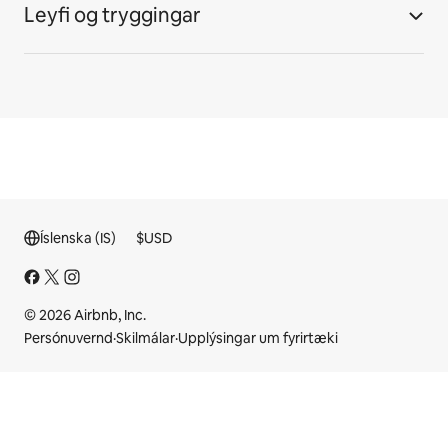
Leyfi og tryggingar
Íslenska (IS)
$
USD
© 2026 Airbnb, Inc.
Persónuvernd
·
Skilmálar
·
Upplýsingar um fyrirtæki