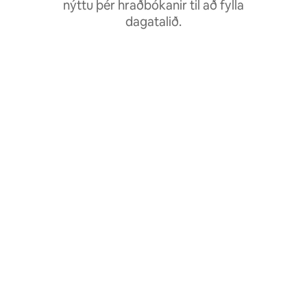
nýttu þér hraðbókanir til að fylla
dagatalið.