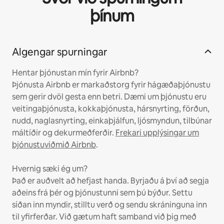
þínum
Algengar spurningar
Hentar þjónustan mín fyrir Airbnb?
Þjónusta Airbnb er markaðstorg fyrir hágæðaþjónustu
sem gerir dvöl gesta enn betri. Dæmi um þjónustu eru
veitingaþjónusta, kokkaþjónusta, hársnyrting, förðun,
nudd, naglasnyrting, einkaþjálfun, ljósmyndun, tilbúnar
máltíðir og dekurmeðferðir.
Frekari upplýsingar um
þjónustuviðmið Airbnb
.
Hvernig sæki ég um?
Það er auðvelt að hefjast handa. Byrjaðu á því að segja
aðeins frá þér og þjónustunni sem þú býður. Settu
síðan inn myndir, stilltu verð og sendu skráninguna inn
til yfirferðar. Við gætum haft samband við þig með