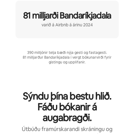
81 milljarði Bandaríkjadala
varið á Airbnb á árinu 2024
390 milljónir telja bæði nýja gesti og fastagesti.
81 milljarður Bandaríkjadala í vergt bókunarvirði fyrir
gistingu og upplifanir.
Sýndu þína bestu hlið.
Fáðu bókanir á
augabragði.
Útbúðu framúrskarandi skráningu og