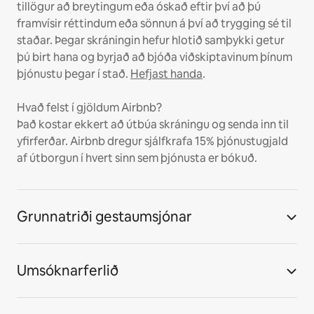
tillögur að breytingum eða óskað eftir því að þú
framvísir réttindum eða sönnun á því að trygging sé til
staðar. Þegar skráningin hefur hlotið samþykki getur
þú birt hana og byrjað að bjóða viðskiptavinum þínum
þjónustu þegar í stað.
Hefjast handa
.
Hvað felst í gjöldum Airbnb?
Það kostar ekkert að útbúa skráningu og senda inn til
yfirferðar. Airbnb dregur sjálfkrafa 15% þjónustugjald
af útborgun í hvert sinn sem þjónusta er bókuð.
Grunnatriði gestaumsjónar
Umsóknarferlið