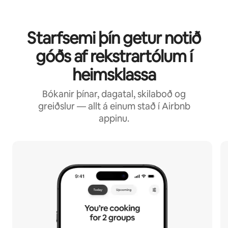
Starfsemi þín getur notið
góðs af rekstrartólum í
heimsklassa
Bókanir þínar, dagatal, skilaboð og
greiðslur — allt á einum stað í Airbnb
appinu.