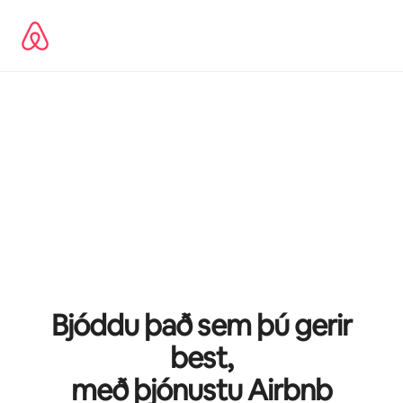
Stökkva
beint
að
efni
Bjóddu það sem þú gerir
best,
með þjónustu Airbnb