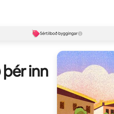
Sértilboð byggingar
 þér inn