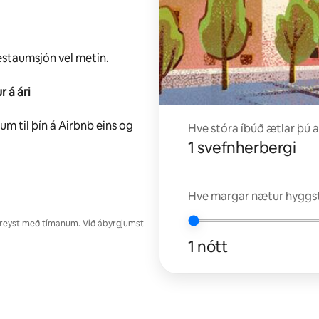
estaumsjón vel metin.
r á ári
m til þín á Airbnb eins og
Hve stóra íbúð ætlar þú a
1 svefnherbergi
Hve margar nætur hyggst
reyst með tímanum. Við ábyrgjumst
1 nótt