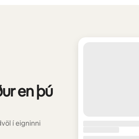
ður en þú
völ í eigninni