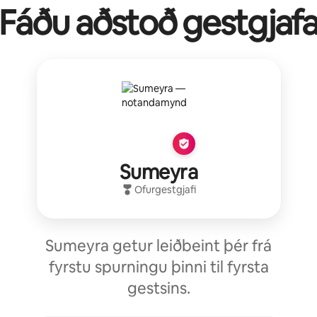
Fáðu aðstoð gestgjaf
Sumeyra
Ofurgestgjafi
Sumeyra getur leiðbeint þér frá
fyrstu spurningu þinni til fyrsta
gestsins.