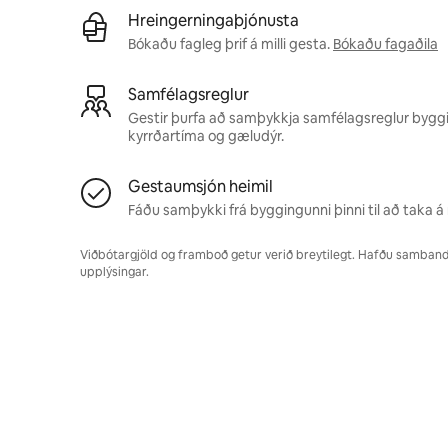
Hreingerningaþjónusta
Bókaðu fagleg þrif á milli gesta.
Bókaðu fagaðila
Samfélagsreglur
Gestir þurfa að samþykkja samfélagsreglur byggi
kyrrðartíma og gæludýr.
Gestaumsjón heimil
Fáðu samþykki frá byggingunni þinni til að taka á 
Viðbótargjöld og framboð getur verið breytilegt. Hafðu samband v
upplýsingar.