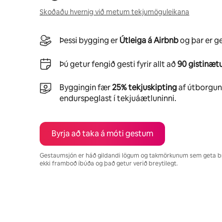
Skoðaðu hvernig við metum tekjumöguleikana
Þessi bygging er
Útleiga á Airbnb
og þar er g
Þú getur fengið gesti fyrir allt að
90 gistinætu
Byggingin fær
25% tekjuskipting
af útborgunu
endurspeglast í tekjuáætluninni.
Byrja að taka á móti gestum
Gestaumsjón er háð gildandi lögum og takmörkunum sem geta b
ekki framboð íbúða og það getur verið breytilegt.