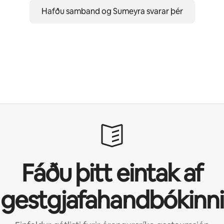
Hafðu samband og Sumeyra svarar þér
Fáðu þitt eintak af
gestgjafahandbókinni