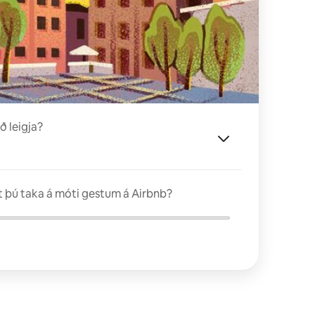
ð leigja?
 þú taka á móti gestum á Airbnb?