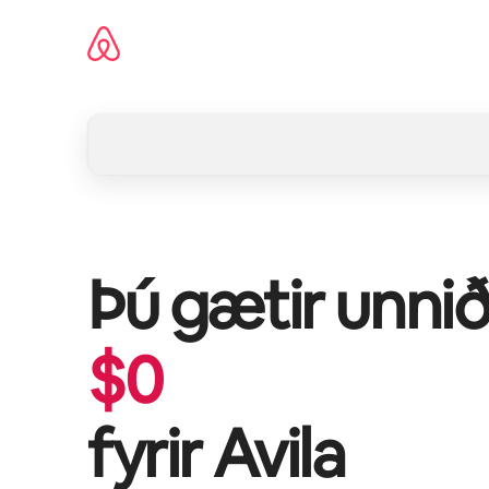
Stökkva
beint
að
efni
Þú gætir unnið
$
0
fyrir
Avila