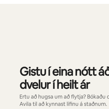
Þú gætir unnið þér inn $718 á mánuði
0 atriði af 0 sýnd
Gistu í eina nótt á
dvelur í heilt ár
Ertu að hugsa um að flytja? Bókaðu d
Avila til að kynnast lífinu á staðnum.