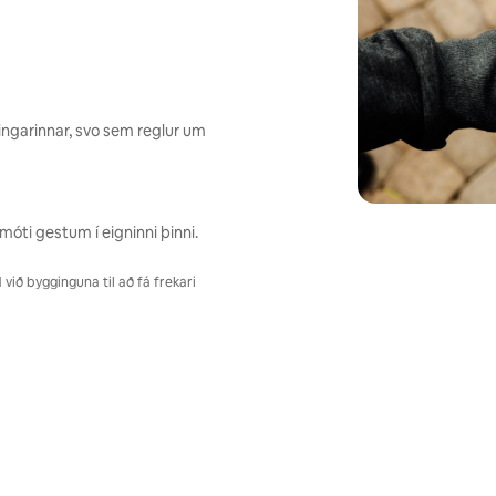
ngarinnar, svo sem reglur um
móti gestum í eigninni þinni.
ið bygginguna til að fá frekari