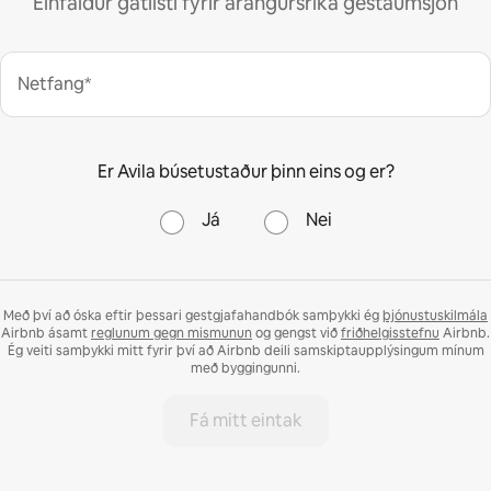
Einfaldur gátlisti fyrir árangursríka gestaumsjón
Netfang*
Er Avila búsetustaður þinn eins og er?
Já
Nei
Með því að óska eftir þessari gestgjafahandbók samþykki ég
þjónustuskilmála
Airbnb ásamt
reglunum gegn mismunun
og gengst við
friðhelgisstefnu
Airbnb.
Ég veiti samþykki mitt fyrir því að Airbnb deili samskiptaupplýsingum mínum
með byggingunni.
Fá mitt eintak