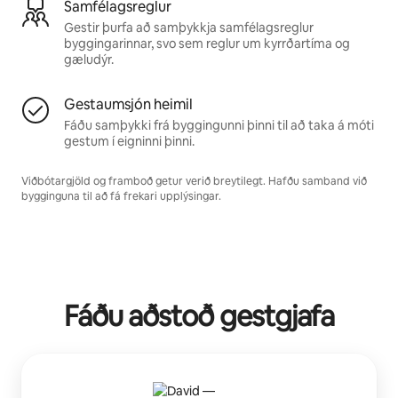
Samfélagsreglur
Gestir þurfa að samþykkja samfélagsreglur
byggingarinnar, svo sem reglur um kyrrðartíma og
gæludýr.
Gestaumsjón heimil
Fáðu samþykki frá byggingunni þinni til að taka á móti
gestum í eigninni þinni.
Viðbótargjöld og framboð getur verið breytilegt. Hafðu samband við
bygginguna til að fá frekari upplýsingar.
Fáðu aðstoð gestgjafa