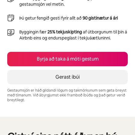
gestaumsjón vel metin.
Þú getur fengið gesti fyrir allt að
90 gistinætur á ári
Byggingin fær
25% tekjuskipting
af útborgunum til þín á
Airbnb eins og endurspeglast í tekjuáætluninni.
Byrja að taka á móti gestum
Gerast íbúi
Gestaumsjón er háð gildandi lögum og takmörkunum sem geta breyst
með tímanum. Við ábyrgjumst ekki framboð íbúða og það getur verið
breytilegt.
Þú gætir unnið þér inn $629 á mánuði
0 atriði af 0 sýnd