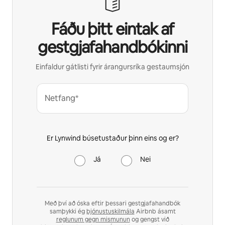
Fáðu þitt eintak af
gestgjafahandbókinni
Einfaldur gátlisti fyrir árangursríka gestaumsjón
Netfang*
Er Lynwind búsetustaður þinn eins og er?
Já
Nei
Með því að óska eftir þessari gestgjafahandbók
samþykki ég
þjónustuskilmála
Airbnb ásamt
reglunum gegn mismunun
og gengst við