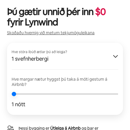
Þú gætir unnið þér inn
$
0
fyrir
Lynwind
Skoðaðu hvernig við metum tekjumöguleikana
Hve stóra íbúð ætlar þú að leigja?
1 svefnherbergi
Hve margar nætur hyggst þú taka á móti gestum á
Airbnb?
1 nótt
Þessi bygging er
Útleiga á Airbnb
og þar er