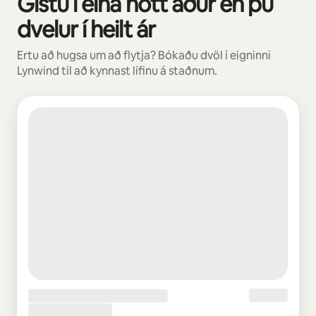
Gistu í eina nótt áður en þú
dvelur í heilt ár
Ertu að hugsa um að flytja? Bókaðu dvöl í eigninni
Lynwind til að kynnast lífinu á staðnum.