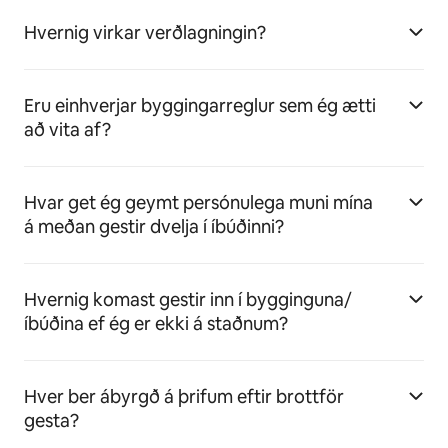
Hvernig virkar verðlagningin?
Eru einhverjar byggingarreglur sem ég ætti
að vita af?
Hvar get ég geymt persónulega muni mína
á meðan gestir dvelja í íbúðinni?
Hvernig komast gestir inn í bygginguna/
íbúðina ef ég er ekki á staðnum?
Hver ber ábyrgð á þrifum eftir brottför
gesta?