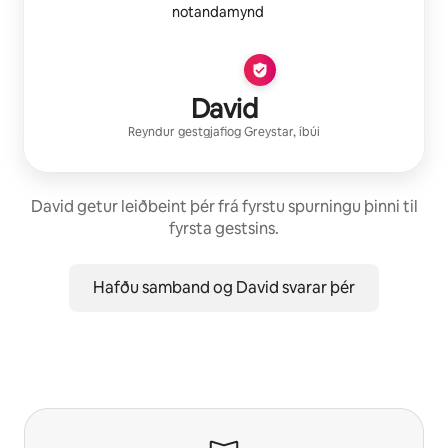
David
Reyndur gestgjafi
og
Greystar
, íbúi
David getur leiðbeint þér frá fyrstu spurningu þinni til
fyrsta gestsins.
Hafðu samband og David svarar þér