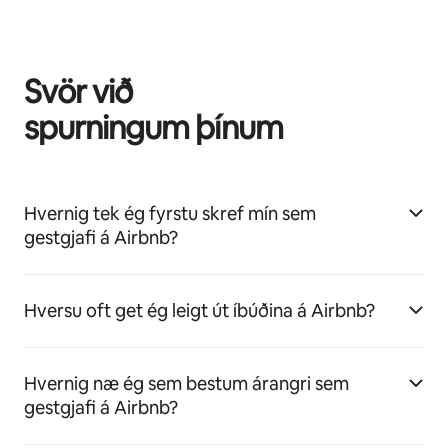
Svör við
spurningum þínum
Hvernig tek ég fyrstu skref mín sem
gestgjafi á Airbnb?
Hversu oft get ég leigt út íbúðina á Airbnb?
Hvernig næ ég sem bestum árangri sem
gestgjafi á Airbnb?