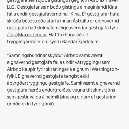
gestgjafa sem bjóða gistingu í gegnum Airbnb Travel
LLC.
Gestgjafar sem buðu gistingu á meginlandi Kína
falla undir
gestgjafaverndina í Kína
.
Ef gestgjafar hafa
skráða búsetu eða starfa innan Ástralíu er eignavernd
gestgjafa háð
skilmálum eignaverndar gestgjafa fyrir
ástralska notendur
. Hafðu í huga að öll
tryggingarmörk eru sýnd í Bandaríkjadölum.
*Samningsbundnar skyldur Airbnb samkvæmt
eignavernd gestgjafa falla undir vátryggingu sem
Airbnb kaupir fyrir skráningar á eignum í Washington-
fylki. Eignavernd gestgjafa tengist ekki
ábyrgðartryggingu gestgjafa. Samkvæmt eignavernd
gestgjafa færðu endurgreiðslu vegna tiltekins tjóns
sem gestir valda á heimili þínu og eigum ef gesturinn
greiðir ekki fyrir tjónið.