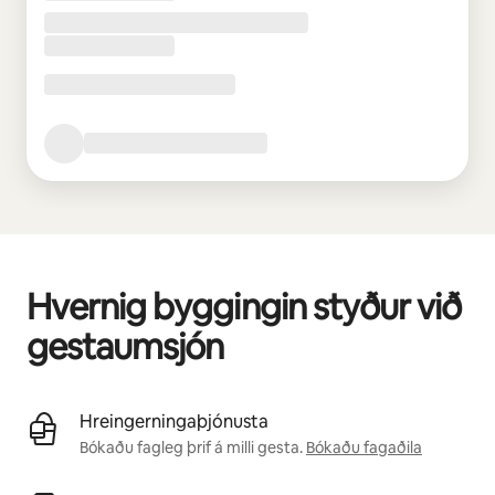
Hvernig byggingin styður við
gestaumsjón
Hreingerningaþjónusta
Bókaðu fagleg þrif á milli gesta.
Bókaðu fagaðila