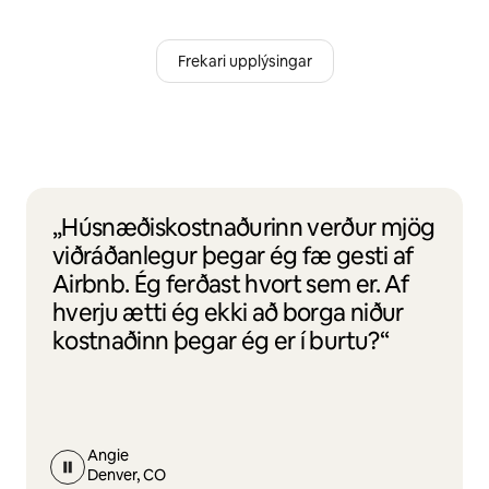
Frekari upplýsingar
„Húsnæðiskostnaðurinn verður mjög
viðráðanlegur þegar ég fæ gesti af
Airbnb. Ég ferðast hvort sem er. Af
hverju ætti ég ekki að borga niður
kostnaðinn þegar ég er í burtu?“
Angie
Denver, CO