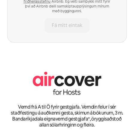
friðhelgisstefnu
Airbnb. Ég veiti samþykki mitt fyrir
því að Airbnb deili samskiptaupplýsingum mínum
með byggingunni.
Fá mitt eintak
Vernd frá A til Ö fyrir gestgjafa. Verndin felur í sér
staðfestingu á auðkenni gesta, skimun á bókunum, 3 m.
Bandaríkjadala eignavernd gestgjafa*, öryggisaðstoð
allan sólarhringinn og fleira.