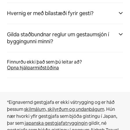
Hvernig er með bílastæði fyrir gesti?
Gilda staðbundnar reglur um gestaumsjón í
byggingunni minni?
Finnurðu ekki það sem þú leitar að?
Opna hjálparmiðstöðina
*Eignavernd gestgjafa er ekki vátrygging og er háð
þessum
skilmálum, skilyrðum og undanþágum
.
Hún
nær hvorki yfir gestgjafa sem bjóða gistingu í Japan,
þar sem
japanska gestgjafatryggingin
gildir, né