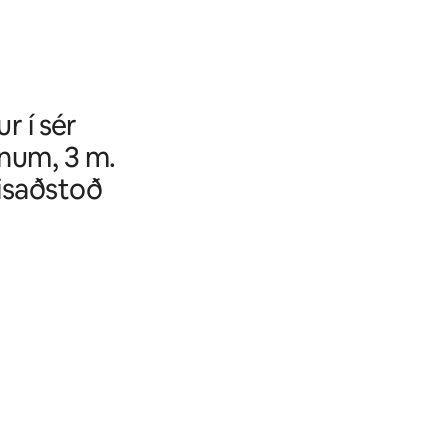
r í sér
unum, 3 m.
isaðstoð