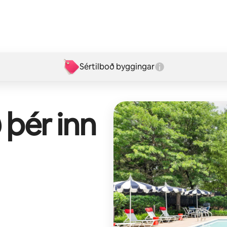
Sértilboð byggingar
 þér inn