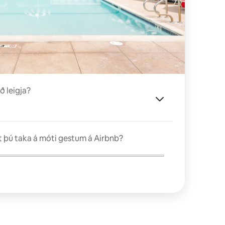
ð leigja?
 þú taka á móti gestum á Airbnb?