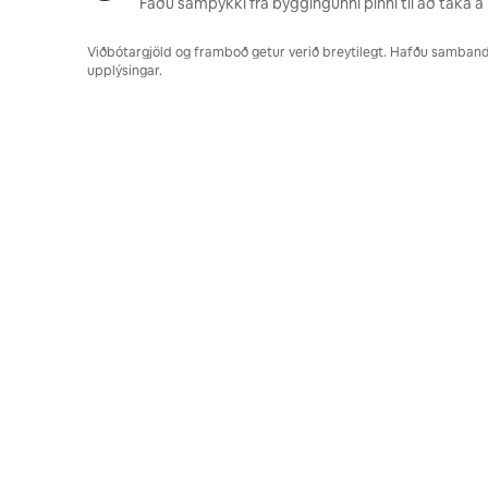
Fáðu samþykki frá byggingunni þinni til að taka á 
Viðbótargjöld og framboð getur verið breytilegt. Hafðu samband v
upplýsingar.