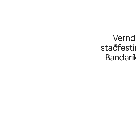
Vernd 
staðfesti
Bandarí