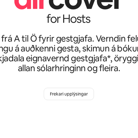
frá A til Ö fyrir gestgjafa. Verndin felu
ngu á auðkenni gesta, skimun á bók
kjadala eignavernd gestgjafa*, örygg
allan sólarhringinn og fleira.
Frekari upplýsingar