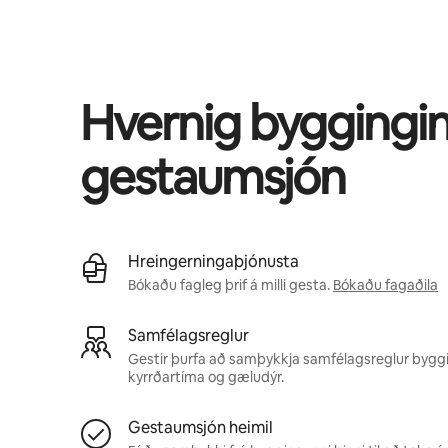
Þú gætir unnið þér inn $710 á mánuði
Hvernig byggingin
gestaumsjón
Hreingerningaþjónusta
Bókaðu fagleg þrif á milli gesta.
Bókaðu fagaðila
Samfélagsreglur
Gestir þurfa að samþykkja samfélagsreglur byggi
kyrrðartíma og gæludýr.
Gestaumsjón heimil