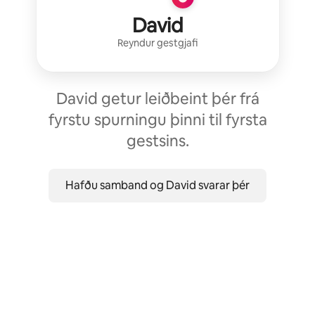
David
Reyndur gestgjafi
David getur leiðbeint þér frá
fyrstu spurningu þinni til fyrsta
gestsins.
Hafðu samband og David svarar þér