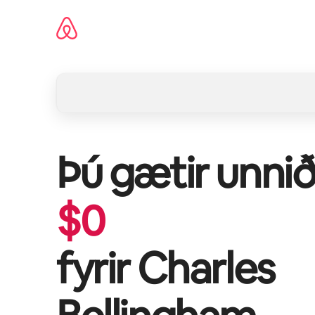
Stökkva
beint
að
efni
Þú gætir unnið
$
0
fyrir
Charles