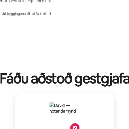
móti gestum í eigninni þinni.
ið bygginguna til að fá frekari
Fáðu aðstoð gestgjaf