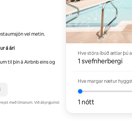
estaumsjón vel metin.
ur á ári
Hve stóra íbúð ætlar þú a
1 svefnherbergi
m til þín á Airbnb eins og
Hve margar nætur hyggst
i
1 nótt
reyst með tímanum. Við ábyrgjumst