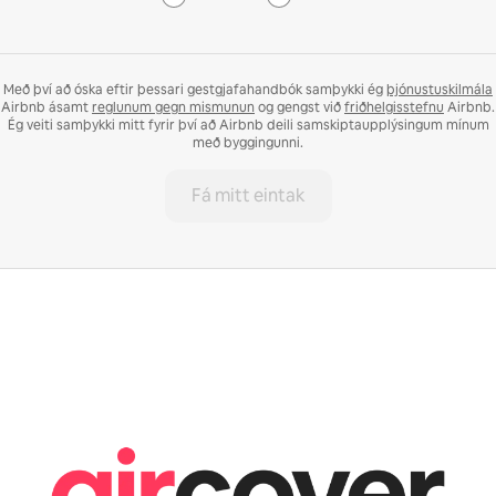
Með því að óska eftir þessari gestgjafahandbók samþykki ég
þjónustuskilmála
Airbnb ásamt
reglunum gegn mismunun
og gengst við
friðhelgisstefnu
Airbnb.
Ég veiti samþykki mitt fyrir því að Airbnb deili samskiptaupplýsingum mínum
með byggingunni.
Fá mitt eintak