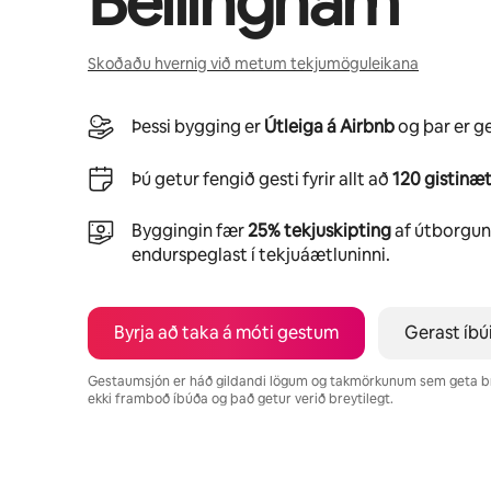
Bellingham
Skoðaðu hvernig við metum tekjumöguleikana
Þessi bygging er
Útleiga á Airbnb
og þar er g
Þú getur fengið gesti fyrir allt að
120 gistinæt
Byggingin fær
25% tekjuskipting
af útborgunu
endurspeglast í tekjuáætluninni.
Byrja að taka á móti gestum
Gerast íbú
Gestaumsjón er háð gildandi lögum og takmörkunum sem geta b
ekki framboð íbúða og það getur verið breytilegt.