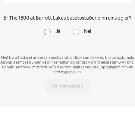
Er The 1800 at Barrett Lakes búsetustaður þinn eins og er?
Já
Nei
Með því að óska eftir þessari gestgjafahandbók samþykki ég
þjónustuskilmála
Airbnb ásamt
reglunum gegn mismunun
og gengst við
friðhelgisstefnu
Airbnb.
Ég veiti samþykki mitt fyrir því að Airbnb deili samskiptaupplýsingum mínum
með byggingunni.
Fá mitt eintak