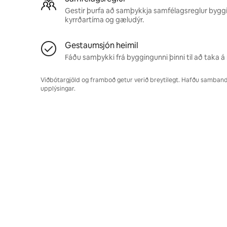
Gestir þurfa að samþykkja samfélagsreglur byggi
kyrrðartíma og gæludýr.
Gestaumsjón heimil
Fáðu samþykki frá byggingunni þinni til að taka á 
Viðbótargjöld og framboð getur verið breytilegt. Hafðu samband v
upplýsingar.