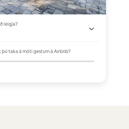
ð leigja?
 þú taka á móti gestum á Airbnb?