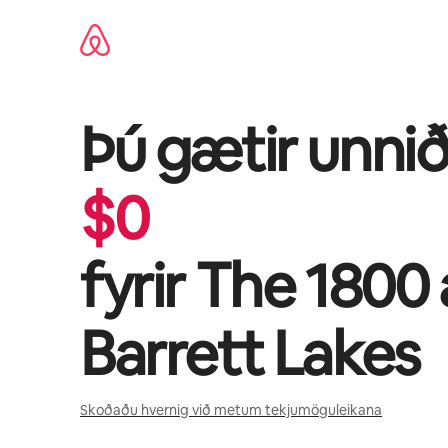
Stökkva
beint
að
efni
Þú gætir unnið
$
0
fyrir
The 1800 
Barrett Lakes
Skoðaðu hvernig við metum tekjumöguleikana