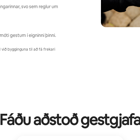
ngarinnar, svo sem reglur um
móti gestum í eigninni þinni.
ið bygginguna til að fá frekari
Fáðu aðstoð gestgjaf