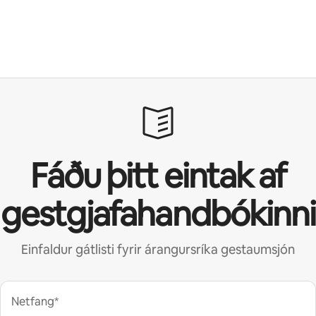
Fáðu þitt eintak af
gestgjafahandbókinni
Einfaldur gátlisti fyrir árangursríka gestaumsjón
Netfang*