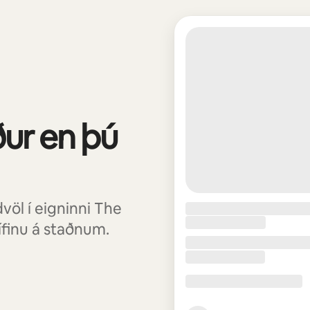
ður en þú
völ í eigninni The
lífinu á staðnum.