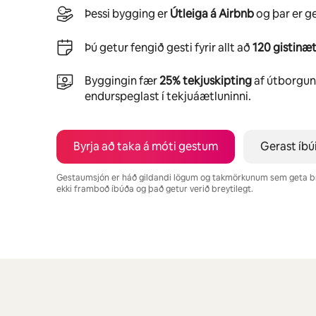
Þessi bygging er
Útleiga á Airbnb
og þar er g
Þú getur fengið gesti fyrir allt að
120 gistinæt
Byggingin fær
25% tekjuskipting
af útborgunu
endurspeglast í tekjuáætluninni.
Byrja að taka á móti gestum
Gerast íbú
Gestaumsjón er háð gildandi lögum og takmörkunum sem geta b
ekki framboð íbúða og það getur verið breytilegt.
Þú gætir unnið þér inn $562 á mánuði