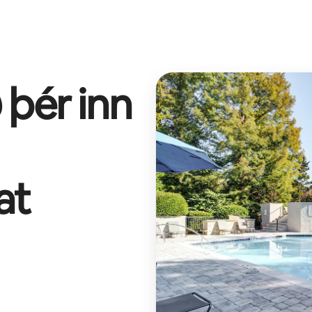
 þér inn
at