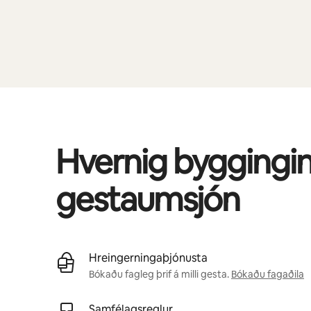
Hvernig byggingin
gestaumsjón
Hreingerningaþjónusta
Bókaðu fagleg þrif á milli gesta.
Bókaðu fagaðila
Samfélagsreglur