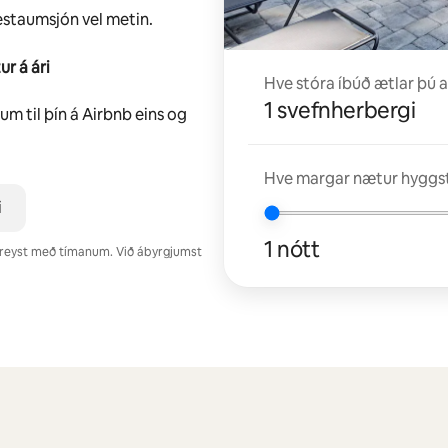
estaumsjón vel metin.
ur á ári
Hve stóra íbúð ætlar þú a
1 svefnherbergi
m til þín á Airbnb eins og
Hve margar nætur hyggst
i
1 nótt
reyst með tímanum. Við ábyrgjumst