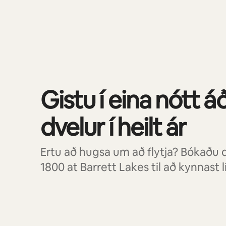
0 atriði af 0 sýnd
Gistu í eina nótt á
dvelur í heilt ár
Ertu að hugsa um að flytja? Bókaðu d
1800 at Barrett Lakes til að kynnast 