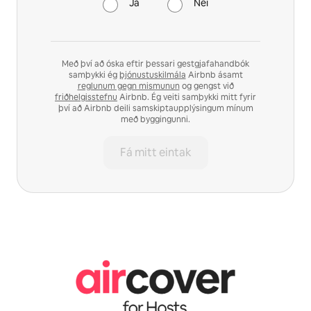
Já
Nei
Með því að óska eftir þessari gestgjafahandbók
samþykki ég
þjónustuskilmála
Airbnb ásamt
reglunum gegn mismunun
og gengst við
friðhelgisstefnu
Airbnb. Ég veiti samþykki mitt fyrir
því að Airbnb deili samskiptaupplýsingum mínum
með byggingunni.
Fá mitt eintak