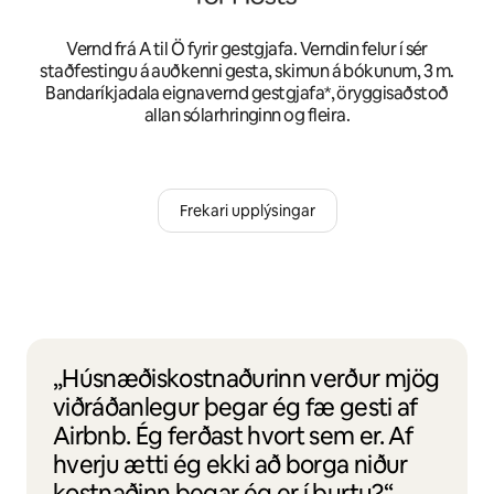
Vernd frá A til Ö fyrir gestgjafa. Verndin felur í sér
staðfestingu á auðkenni gesta, skimun á bókunum, 3 m.
Bandaríkjadala eignavernd gestgjafa*, öryggisaðstoð
allan sólarhringinn og fleira.
Frekari upplýsingar
„Húsnæðiskostnaðurinn verður mjög
viðráðanlegur þegar ég fæ gesti af
Airbnb. Ég ferðast hvort sem er. Af
hverju ætti ég ekki að borga niður
kostnaðinn þegar ég er í burtu?“