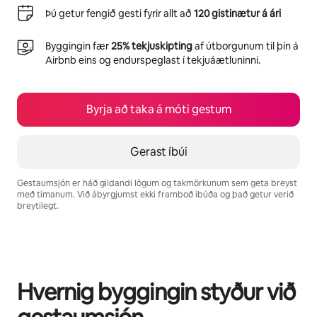
Þú getur fengið gesti fyrir allt að
120 gistinætur á ári
Byggingin fær
25% tekjuskipting
af útborgunum til þín á
Airbnb eins og endurspeglast í tekjuáætluninni.
Byrja að taka á móti gestum
Gerast íbúi
Gestaumsjón er háð gildandi lögum og takmörkunum sem geta breyst
með tímanum. Við ábyrgjumst ekki framboð íbúða og það getur verið
breytilegt.
Þú gætir unnið þér inn $540 á mánuði
Hvernig byggingin styður við