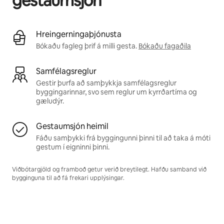
gestaumsjón
Hreingerningaþjónusta
Bókaðu fagleg þrif á milli gesta.
Bókaðu fagaðila
Samfélagsreglur
Gestir þurfa að samþykkja samfélagsreglur
byggingarinnar, svo sem reglur um kyrrðartíma og
gæludýr.
Gestaumsjón heimil
Fáðu samþykki frá byggingunni þinni til að taka á móti
gestum í eigninni þinni.
Viðbótargjöld og framboð getur verið breytilegt. Hafðu samband við
bygginguna til að fá frekari upplýsingar.