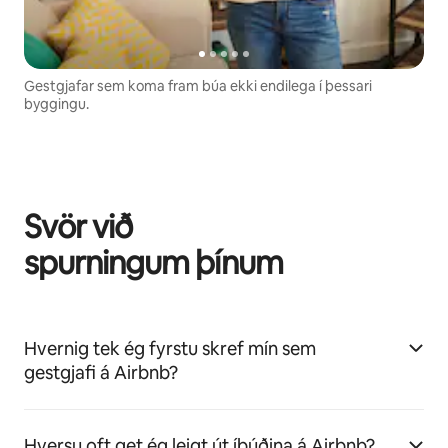
Gestgjafar sem koma fram búa ekki endilega í þessari
byggingu.
Svör við
spurningum þínum
Hvernig tek ég fyrstu skref mín sem
gestgjafi á Airbnb?
Hversu oft get ég leigt út íbúðina á Airbnb?