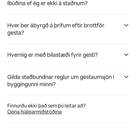
íbúðina ef ég er ekki á staðnum?
Hver ber ábyrgð á þrifum eftir brottför
gesta?
Hvernig er með bílastæði fyrir gesti?
Gilda staðbundnar reglur um gestaumsjón í
byggingunni minni?
Finnurðu ekki það sem þú leitar að?
Opna hjálparmiðstöðina