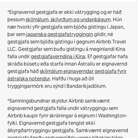
*Eignavernd gestgjafa er ekki vátrygging og er háð
þessum
skilmálum, skilyrðum og undanþágum
.
Hún
nær hvorki yfir gestgjafa sem bjóða gistingu í Japan,
þar sem
japanska gestgjafatryggingin
gildir, né
gestgjafa sem bjóða gistingu í gegnum Airbnb Travel
LLC.
Gestgjafar sem buðu gistingu á meginlandi Kína
falla undir
gestgjafaverndina í Kína
.
Ef gestgjafar hafa
skráða búsetu eða starfa innan Ástralíu er eignavernd
gestgjafa háð
skilmálum eignaverndar gestgjafa fyrir
ástralska notendur
. Hafðu í huga að öll
tryggingarmörk eru sýnd í Bandaríkjadölum.
*Samningsbundnar skyldur Airbnb samkvæmt
eignavernd gestgjafa falla undir vátryggingu sem
Airbnb kaupir fyrir skráningar á eignum í Washington-
fylki. Eignavernd gestgjafa tengist ekki
ábyrgðartryggingu gestgjafa. Samkvæmt eignavernd
gestgjafa færðu endurgreiðslu vegna tiltekins tjóns