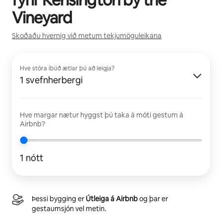
Vineyard
Skoðaðu hvernig við metum tekjumöguleikana
Hve stóra íbúð ætlar þú að leigja?
1 svefnherbergi
Hve margar nætur hyggst þú taka á móti gestum á
Airbnb?
1 nótt
Þessi bygging er
Útleiga á Airbnb
og þar er
gestaumsjón vel metin.