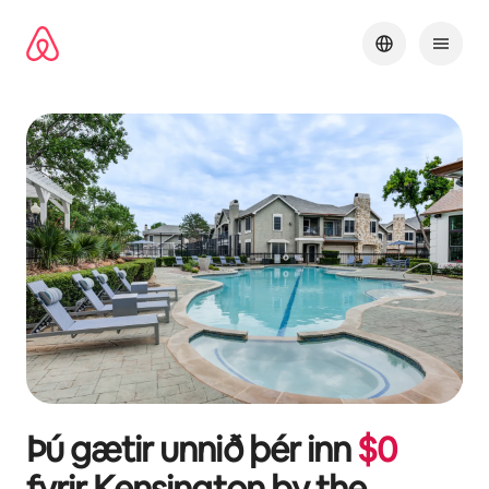
Stökkva
beint
að
efni
Þú gætir unnið þér inn
$
0
fyrir
Kensington by the