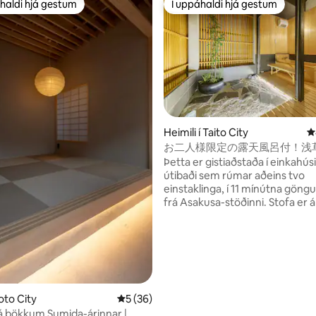
haldi hjá gestum
Í uppáhaldi hjá gestum
uppáhaldi hjá gestum
Í uppáhaldi hjá gestum
Heimili í Taito City
4
お二人様限定の露天風呂付！浅
和風のラグジュアリーな 1 ！軒
Þetta er gistiaðstaða í einkahú
草・上野観光拠点 ！柳通り西棟
útibaði sem rúmar aðeins tvo
einstaklinga, í 11 mínútna göng
frá Asakusa-stöðinni. Stofa er á fyrstu
hæð og cypress-bað á annarri
king-svefnherbergi og beinni v
Einnig er auðvelt að komast til 
Ginza, Ueno og Akihabara með
neðanjarðarlest og því er staðu
þægilegur staður fyrir skoðunarf
Tókýó. Í nágrenninu eru
nn, 41 umsagnir
Koto City
5 af 5 í meðaleinkunn, 36 umsagnir
5 (36)
matvöruverslanir, matvöruversl
a á bökkum Sumida-árinnar |