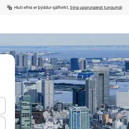
Hluti efnis er þýddur sjálfvirkt. 
Sýna upprunalegt tungumál
 niður örvalyklana eða skoða með því að snerta eða strjúka.