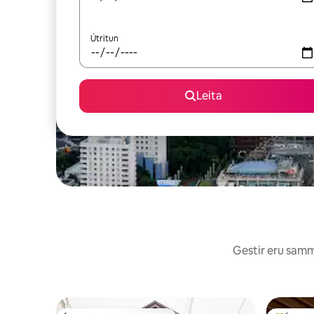
Útritun
Leita
Gestir eru sammá