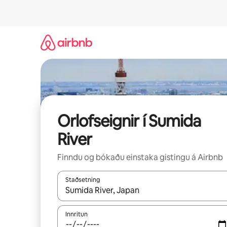
Stökkva
beint
að
efni
Orlofseignir í Sumida
River
Finndu og bókaðu einstaka gistingu á Airbnb
Staðsetning
Þegar niðurstöður liggja fyrir skaltu nota upp og
Innritun