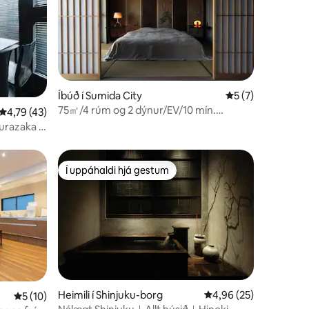
Íbúð í Sumida City
5 af 5 í meðalein
5 (7)
75㎡/4 rúm og 2 dýnur/EV/10 mín.
4,79 af 5 í meðaleinkunn, 43 umsagnir
4,79 (43)
Oshiage/Kitohana601
gurazaka /
urnýjað
/ B090
Í uppáhaldi hjá gestum
Í uppáhaldi hjá gestum
Heimili í Shinjuku-borg
4,96 af 5 í meðaleink
4,96 (25)
5 af 5 í meðaleinkunn, 10 umsagnir
5 (10)