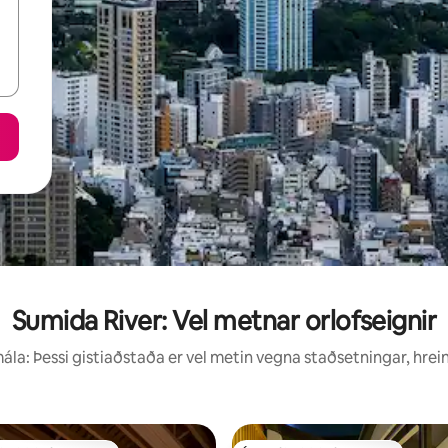
Sumida River: Vel metnar orlofseignir
la: Þessi gistiaðstaða er vel metin vegna staðsetningar, hrei