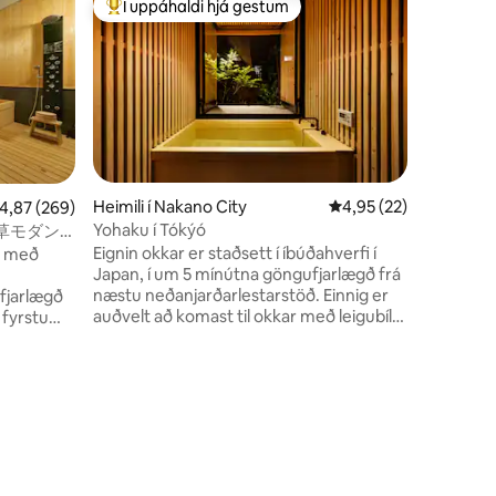
Í uppáhaldi hjá gestum
Í upp
Í mestu uppáhaldi hjá gestum
Í mestu
7 mín. St
Asakusa 
Takk fyri
þú ert að
finna okk
ferð þína
uppáhald þitt. Fullu
einkaeig
borðstofu
göngufjarl
Heimili í Nakano City
4,95 af 5 í meðaleink
4,95 (22)
,87 af 5 í meðaleinkunn, 269 umsagnir
4,87 (269)
mínútna 
Yohaku í Tókýó
草モダン
auðvelt a
家 ！浅
Eignin okkar er staðsett í íbúðahverfi í
si með
Ginza, S
Japan, í um 5 mínútna göngufjarlægð frá
Njóttu kv
næstu neðanjarðarlestarstöð. Einnig er
ufjarlægð
skjávarpanum. 2 sve
auðvelt að komast til okkar með leigubíl.
sturturúm
Ef þú ert að leita að gistingu sem er
 hæð með
size rúm 
aðeins í einnar til tveggja mínútna
erönd.
fjarlægð frá neðanjarðarlestinni er þetta
Shibuya,
ekki rétta eignin fyrir þig – við bjóðum
upp á friðsælli upplifun sem er meira
rinn
staðbundin! Hverfið er þægilegt og líflegt
erðir í
og í göngufæri eru staðbundnir
matvöruverslanir og hverfisverslanir. Við
anir,