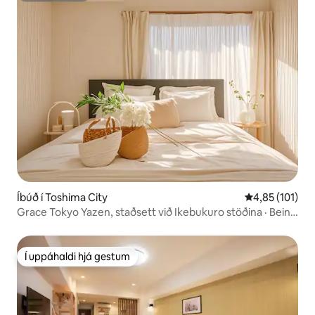
Íbúð í Toshima City
4,85 af 5 í me
4,85 (101)
Grace Tokyo Yazen, staðsett við Ikebukuro stöðina · Beinn
aðgangur að Shinjuku og Shibuya | Þægilegt og þægilegt
fyrir ferðalög og viðskiptaferðir
Í uppáhaldi hjá gestum
Í uppáhaldi hjá gestum