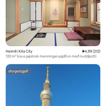
Heimili í Kita City
4,99 af 5 í me
4,99 (212)
120 m² lúxus japönsk menningarupplifun með nuddpotti
ofurgestgjafi
ofurgestgjafi