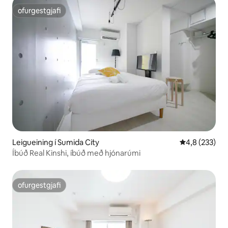
ofurgestgjafi
ofurgestgjafi
Leigueining í Sumida City
4,8 af 5 í me
4,8 (233)
Íbúð Real Kinshi, íbúð með hjónarúmi
ofurgestgjafi
ofurgestgjafi