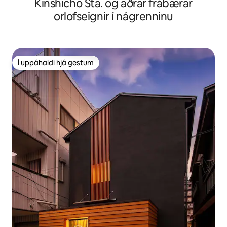
Kinshicho Sta. og aðrar frábærar
Þvottavél/sjónvarp/eldhús/baðker/rafmagnssalerni/Kikukawa
stöð í göngufæri/Akihabara-Shinjuku á Toei-Shinjuku-
orlofseignir í nágrenninu
línunni...
Í uppáhaldi hjá gestum
Í uppáhaldi hjá gestum