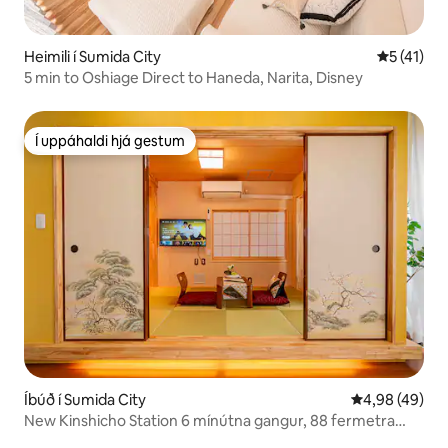
Heimili í Sumida City
5 af 5 í m
5 (41)
5 min to Oshiage Direct to Haneda, Narita, Disney
Í uppáhaldi hjá gestum
Í uppáhaldi hjá gestum
Íbúð í Sumida City
4,98 af 5 í m
4,98 (49)
New Kinshicho Station 6 mínútna gangur, 88 fermetra
herbergi með þvottavél í 8 mínútna göngufjarlægð,