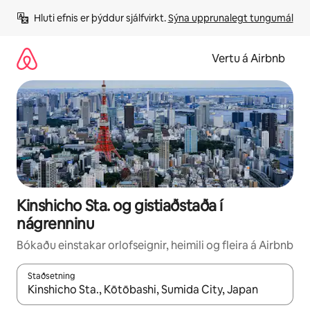
Stökkva
Hluti efnis er þýddur sjálfvirkt. 
Sýna upprunalegt tungumál
beint
að
efni
Vertu á Airbnb
Kinshicho Sta. og gistiaðstaða í
nágrenninu
Bókaðu einstakar orlofseignir, heimili og fleira á Airbnb
Staðsetning
Þegar niðurstöður liggja fyrir skaltu nota upp og niður örvalyk