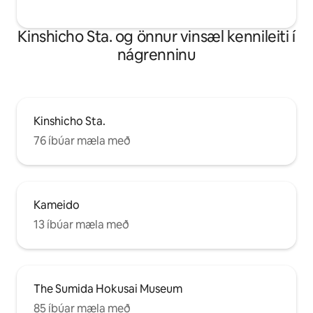
Kinshicho Sta. og önnur vinsæl kennileiti í
nágrenninu
Kinshicho Sta.
76 íbúar mæla með
Kameido
13 íbúar mæla með
The Sumida Hokusai Museum
85 íbúar mæla með