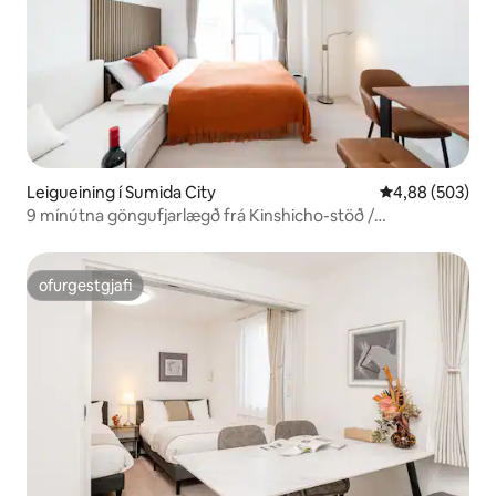
Leigueining í Sumida City
4,88 af 5 í me
4,88 (503)
9 mínútna göngufjarlægð frá Kinshicho-stöð /
Háskerpuskjávarpi / Þurrkur á baðherbergi / Þægilegt
nútímalegt herbergi, 9 mínútna göngufjarlægð frá
Kinshicho-stöð / Háskerpuskjávarpi.
ofurgestgjafi
ofurgestgjafi