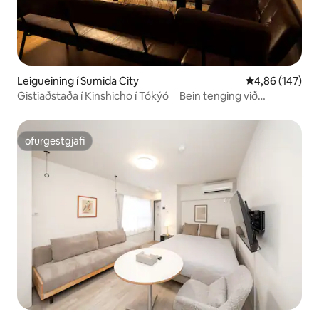
Leigueining í Sumida City
4,86 af 5 í me
4,86 (147)
Gistiaðstaða í Kinshicho í Tókýó｜Bein tenging við
Shinjuku/Shibuya
ofurgestgjafi
ofurgestgjafi