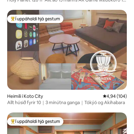
stopp Shinjuku 2 stopp
Í uppáhaldi hjá gestum
Í mestu uppáhaldi hjá gestum
Heimili í Koto City
4,94 af 5 í me
4,94 (104)
Allt húsið fyrir 10｜3 mínútna ganga｜Tókýó og Akihabara
Í uppáhaldi hjá gestum
Í mestu uppáhaldi hjá gestum