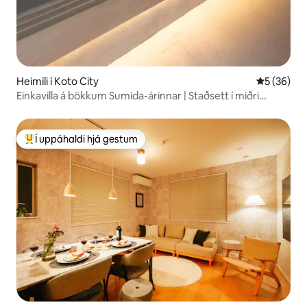
Heimili í Koto City
5 af 5 í m
5 (36)
Einkavilla á bökkum Sumida-árinnar | Staðsett í miðri
Tókýó, nálægt Nihonbashi, Asakusa, Ryogoku o.s.frv. |
Japönsk nútímaleg gistiaðstaða
Í uppáhaldi hjá gestum
Í mestu uppáhaldi hjá gestum