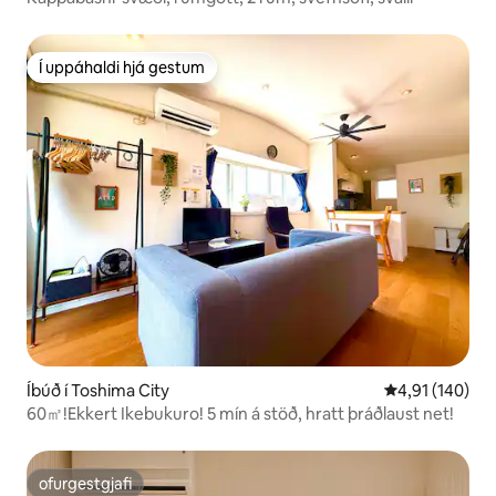
Í uppáhaldi hjá gestum
Í uppáhaldi hjá gestum
Íbúð í Toshima City
4,91 af 5 í me
4,91 (140)
60㎡!Ekkert Ikebukuro! 5 mín á stöð, hratt þráðlaust net!
ofurgestgjafi
ofurgestgjafi