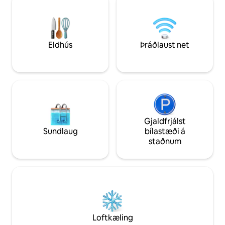
umsagnir ♪ Á 1. hæð er opið svæði með
ferðamenn eins og Asakusa og Skytree
borði og skjávarp
eru einnig í nágrenninu, sem er mjög
spjalla, laga mat o
þægilegt. Orinas-verslunarmiðstöðin: 2
2. hæð er Einstak
mínútna göngufjarlægð
tveimur dýnum, sa
Eldhús
Þráðlaust net
Veitingastaðurinn er einnig á vinsælu
sturtuherbergi Á þ
svæði með ýmsum þægindum sem gera
Einstaklingsherbe
langtímagistingu þægilega. Með því að
dýnum, salerni og
nota dýnur frá Sata, þremur bestu
Hámarksfjöldi gest
rúmgerðarmönnum heims. Njóttu
með). ※ Rúmstærð 
glæsilegrar gistingar! < Þægindi > Bað- og
við vonum að þú nj
andlitshandklæði (eitt á mann)
viðarveröndinni me
Hárþvottalögur, hárnæring og
þakinu þar sem þú
Gjaldfrjálst
líkamssápa Tannburstar (Það eru engin
og stjörnurnar, og 
Sundlaug
bílastæði á
náttföt.) < Barnavörur > - Barnarúm
friðsælli vin í miðj
staðnum
Barnavagn Barnastóll < Tæki > Delongi
୨୧⌒⌒⌒⌒⌒⌒⌒
hitari Besta hárþurrkan í Japan „Refa“
Án þess að hitta a
Dyson vifta, ryksuga Boðið er upp á
njóttu þess að vera í næði. 
eldunaráhöld og diska. Engar kryddjurtir.
ánægjulegt fyrir o
á og losnað við þre
HOTEL! ✦ Við bjóðum einnig upp á
akstursþjónustu
Loftkæling