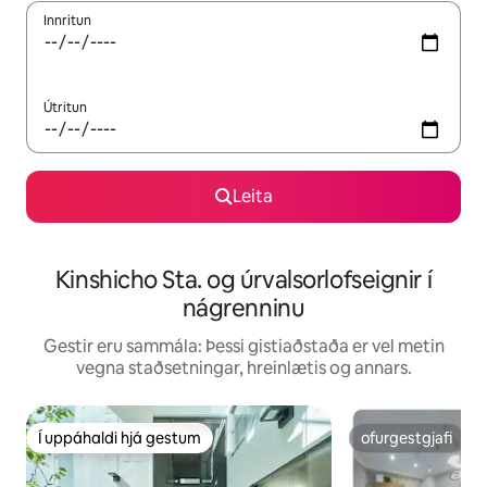
Innritun
Útritun
Leita
Kinshicho Sta. og úrvalsorlofseignir í
nágrenninu
Gestir eru sammála: Þessi gistiaðstaða er vel metin
vegna staðsetningar, hreinlætis og annars.
Í uppáhaldi hjá gestum
ofurgestgjafi
Í uppáhaldi hjá gestum
ofurgestgjafi