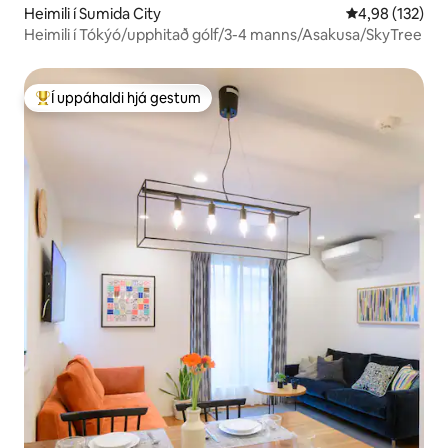
Heimili í Sumida City
4,98 af 5 í me
4,98 (132)
Heimili í Tókýó/upphitað gólf/3-4 manns/Asakusa/SkyTree
Í uppáhaldi hjá gestum
Í mestu uppáhaldi hjá gestum