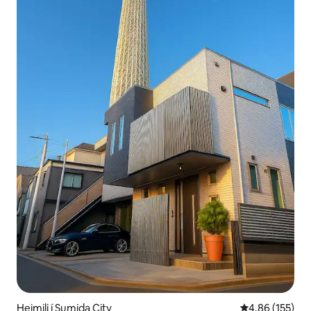
Heimili í Sumida City
4,86 af 5 í me
4,86 (155)