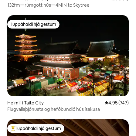
132fmーrúmgott húsー4MIN to Skytree
Í uppáhaldi hjá gestum
Í uppáhaldi hjá gestum
Heimili í Taito City
4,95 af 5 í me
4,95 (747)
Flugvallaþjónusta og hefðbundið hús ísakusa
Í uppáhaldi hjá gestum
Í mestu uppáhaldi hjá gestum