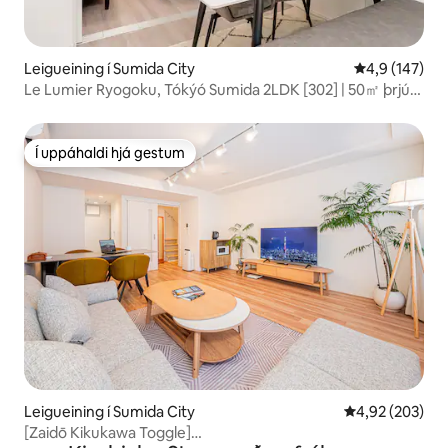
Leigueining í Sumida City
4,9 af 5 í me
4,9 (147)
Le Lumier Ryogoku, Tókýó Sumida 2LDK [302] | 50㎡ þrjú
svefnherbergi + svefnsófi | Nálægt Skýjakljúfnum og
Ryogoku | Baðker, eldhús, þvottahús...
Í uppáhaldi hjá gestum
Í uppáhaldi hjá gestum
Leigueining í Sumida City
4,92 af 5 í me
4,92 (203)
[Zaidō Kikukawa Toggle]