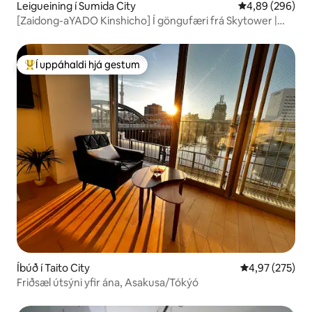
Leigueining í Sumida City
4,89 af 5 í með
4,89 (296)
[Zaidong-aYADO Kinshicho] Í göngufæri frá Skytower |
Íbúð með stóru rúmi, 301, hentug fyrir pör og
viðskiptaferðamenn
Í uppáhaldi hjá gestum
Í mestu uppáhaldi hjá gestum
Íbúð í Taito City
4,97 af 5 í me
4,97 (275)
Friðsæl útsýni yfir ána, Asakusa/Tókýó