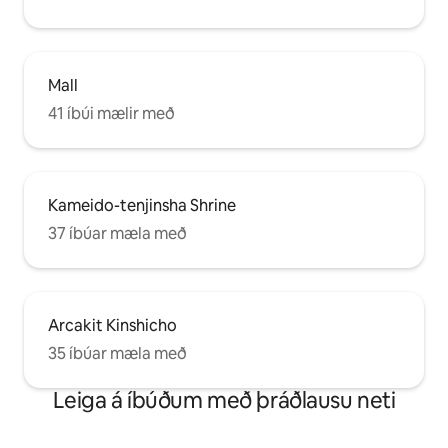
Mall
41 íbúi mælir með
Kameido-tenjinsha Shrine
37 íbúar mæla með
Arcakit Kinshicho
35 íbúar mæla með
Leiga á íbúðum með þráðlausu neti