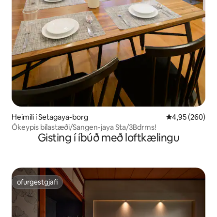
Heimili í Setagaya-borg
4,95 af 5 í me
4,95 (260)
Ókeypis bílastæði/Sangen-jaya Sta/3Bdrms!
Gisting í íbúð með loftkælingu
ofurgestgjafi
ofurgestgjafi