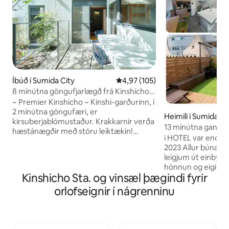
Íbúð í Sumida City
4,97 af 5 í meðaleinkunn, 105 u
4,97 (105)
8 mínútna göngufjarlægð frá Kinshicho-
stöðinni / 2 mínútna göngufjarlægð frá
~ Premier Kinshicho ~ Kinshi-garðurinn, í
þekktum kirsuberjatrjám / 3LDK með
2 mínútna göngufæri, er
Heimili í Sumida Ci
verönd
kirsuberjablómustaður. Krakkarnir verða
13 mínútna ganga að
hæstánægðir með stóru leiktækin!
Allt að 6 manns | S
i HOTEL var endurn
Hönnunarrými endurnýjað árið 2023.
þvottavél-þurrkari 
2023 Allur búnaður
Verðlaunað „STAYCHERIN 2025“ úr um
leigjum út einbýl
1000 herbergjum. < Location >
hönnun og eiginlei
Hanzomon-línan Kinshicho-stöðin: 8
Kinshicho Sta. og vinsæl þægindi fyrir
HOTEL er með „fe
mínútna göngufjarlægð Kishicho-stöð á
Við vonum að fer
orlofseignir í nágrenninu
JR-línunni: 10 mínútna göngufjarlægð
fyrir heimilislegum 
Það eru beinar rútur og lestir frá
Tókýó
Kinshicho-stöðinni til Narita-flugvallar,
୨୧⌒⌒⌒⌒⌒⌒⌒
Haneda-flugvallar og Disneylands í
Staðsetningin er 
Tókýó. Áhugaverðir staðir fyrir