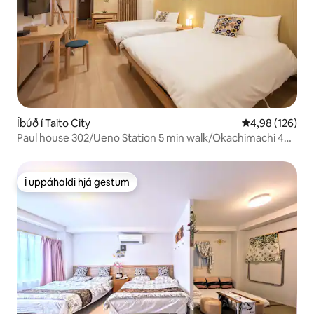
Íbúð í Taito City
4,98 af 5 í me
4,98 (126)
Paul house 302/Ueno Station 5 min walk/Okachimachi 4
min/Narita direct/Free high-speed Internet/Elevator
building/Japanese, English, Chinese communication
Í uppáhaldi hjá gestum
Í uppáhaldi hjá gestum