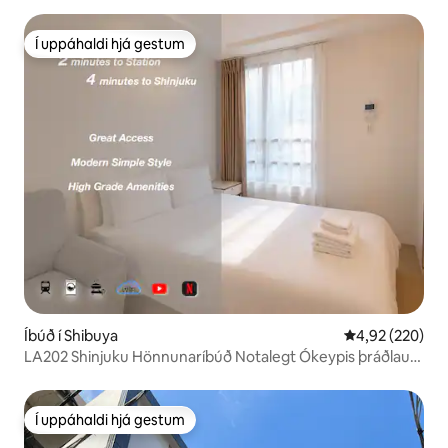
Í uppáhaldi hjá gestum
Í uppáhaldi hjá gestum
Íbúð í Shibuya
4,92 af 5 í me
4,92 (220)
LA202 Shinjuku Hönnunaríbúð Notalegt Ókeypis þráðlaust
net 25㎡
Í uppáhaldi hjá gestum
Í uppáhaldi hjá gestum