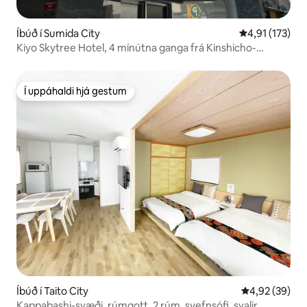
Íbúð í Sumida City
4,91 af 5 í me
4,91 (173)
Kiyo Skytree Hotel, 4 mínútna ganga frá Kinshicho-
stöðinni, bein tenging við
flugvöllinn/Tókýó/Shibuya/Disney, 3...
Í uppáhaldi hjá gestum
Í uppáhaldi hjá gestum
Íbúð í Taito City
4,92 af 5 í m
4,92 (39)
Kappabashi-svæði, rúmgott, 2 rúm, svefnsófi, svalir