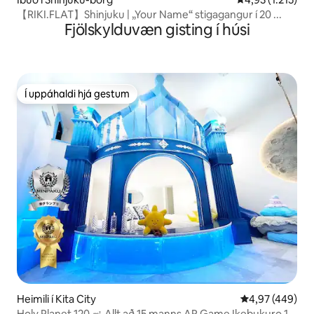
【RIKI.FLAT】Shinjuku | „Your Name“ stigagangur í 20 ...
Fjölskylduvæn gisting í húsi
Í uppáhaldi hjá gestum
Í uppáhaldi hjá gestum
Heimili í Kita City
4,97 af 5 í me
4,97 (449)
Holy Planet 120 ㎡ Allt að 15 manns AR Game Ikebukuro 1