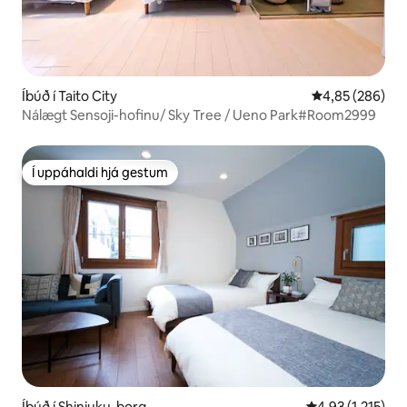
Íbúð í Taito City
4,85 af 5 í me
4,85 (286)
Nálægt Sensoji-hofinu/ Sky Tree / Ueno Park#Room2999
Í uppáhaldi hjá gestum
Í uppáhaldi hjá gestum
Íbúð í Shinjuku-borg
4,93 af 5 í meða
4,93 (1.215)