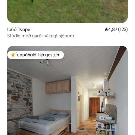
Íbúð í Koper
4,87 af 5 í me
4,87 (123)
Stúdíó með garði nálægt sjónum
Í uppáhaldi hjá gestum
Í mestu uppáhaldi hjá gestum