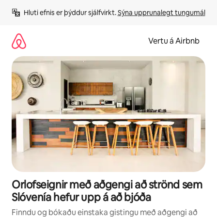
Stökkva
Hluti efnis er þýddur sjálfvirkt. 
Sýna upprunalegt tungumál
beint
að
efni
Vertu á Airbnb
Orlofseignir með aðgengi að strönd sem
Slóvenía hefur upp á að bjóða
Finndu og bókaðu einstaka gistingu með aðgengi að