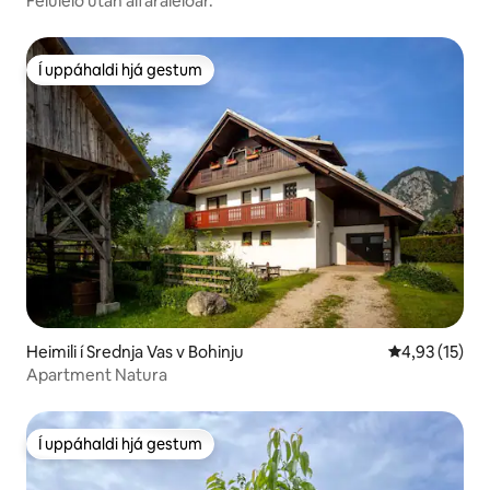
Feluleið utan alfaraleiðar.
Í uppáhaldi hjá gestum
Í uppáhaldi hjá gestum
Heimili í Srednja Vas v Bohinju
4,93 af 5 í m
4,93 (15)
Apartment Natura
Í uppáhaldi hjá gestum
Í uppáhaldi hjá gestum