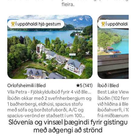
fleira.
Í uppáhaldi hjá gestum
Í uppáhaldi hj
Í mestu uppáhaldi hjá gestum
Í mestu uppáhald
Orlofsheimili í Bled
5 af 5 í meðaleinkunn, 141 u
5 (141)
Íbúð í Bled
Vila Petra - Fjölskylduíbúð fyrir 4 við Bled-
Best Lake View A
vatn
Íbúðin okkar með 2 svefnherbergjum og
Íbúðin (102 fermet
1 baðherbergi, eldhúsi, spacius stofu
við hliðina á Bled-
með sófa og borðstofuborði, A/C og
íbúðahverfi, í 10 
spacius-verönd er staðsett í um 100
frá miðbænum. Íbú
Slóvenía og vinsæl þægindi fyrir gistingu
metra fjarlægð frá Bled-vatni
eldhúsi, stofu, 3 
(sundsvæði). Það er staðsett á mjög
baðherbergi og fal
með aðgengi að strönd
friðsælu svæði. Það er með sérinngang
yfir stöðuvatn). Ein