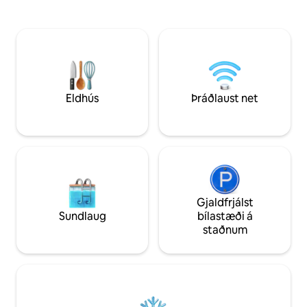
og er staðsett í húsinu okkar (svo að við
þráðlaust net. Hentar fyrir 4 gesti + 1 eða
erum alltaf nálægt til að hjálpa). Við erum
2 valkvæmt (gegn aukagjal
fimm manna fjölskylda og okkur er
á staðnum eru tvei
ánægja að taka á móti þér. Sjálfbærni: Við
matvöruverslun. S
framleiðum meiri orku en við notum.
hinum megin við 
Ferðamannaskattur (3.13 fyrir fullorðna á
bátur (Pletna) er 
dag, 1,56 fyrir börn eldri en 7 ára) er ekki
fjarlægð.
innifalinn.
Eldhús
Þráðlaust net
Gjaldfrjálst
Sundlaug
bílastæði á
staðnum