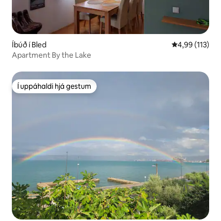
Íbúð í Bled
4,99 af 5 í me
4,99 (113)
Apartment By the Lake
Í uppáhaldi hjá gestum
Í uppáhaldi hjá gestum