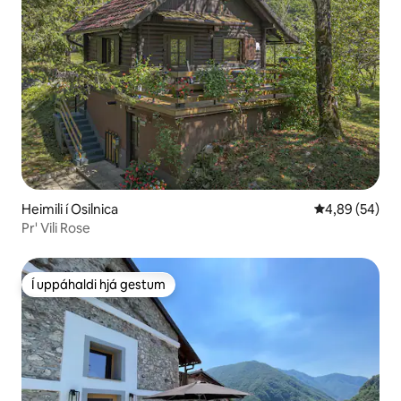
Heimili í Osilnica
4,89 af 5 í m
4,89 (54)
Pr' Vili Rose
Í uppáhaldi hjá gestum
Í uppáhaldi hjá gestum