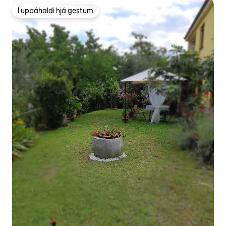
Í uppáhaldi hjá gestum
Í uppáhaldi hjá gestum