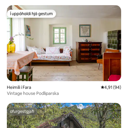
Í uppáhaldi hjá gestum
Í uppáhaldi hjá gestum
Heimili í Fara
4,91 af 5 í m
4,91 (94)
Vintage house Podliparska
ofurgestgjafi
ofurgestgjafi