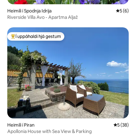
Heimili í Spodnja Idrija
5 af 5 í 
5 (6)
Riverside Villa Avo - Apartma Aljaž
Í uppáhaldi hjá gestum
Í mestu uppáhaldi hjá gestum
Heimili í Piran
5 af 5 í m
5 (38)
Apollonia House with Sea View & Parking