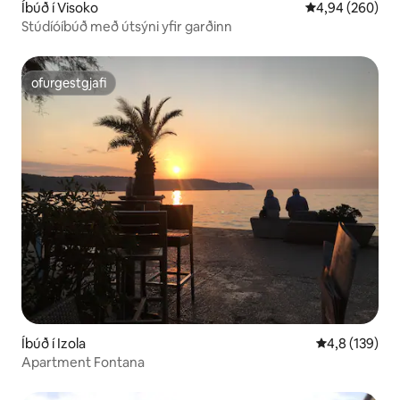
Íbúð í Visoko
4,94 af 5 í með
4,94 (260)
Stúdíóíbúð með útsýni yfir garðinn
ofurgestgjafi
ofurgestgjafi
Íbúð í Izola
4,8 af 5 í me
4,8 (139)
Apartment Fontana