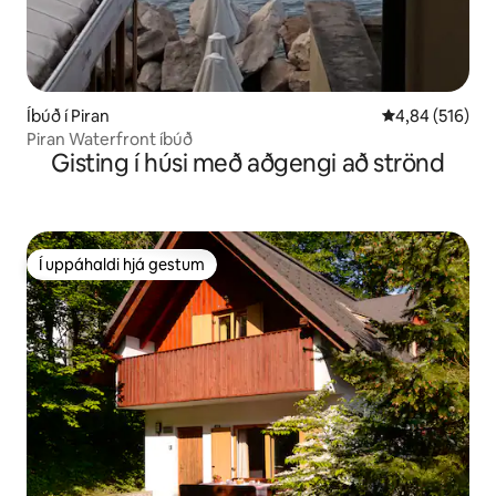
Íbúð í Piran
4,84 af 5 í me
4,84 (516)
Piran Waterfront íbúð
Gisting í húsi með aðgengi að strönd
Í uppáhaldi hjá gestum
Í uppáhaldi hjá gestum