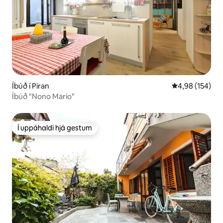
Íbúð í Piran
4,98 af 5 í me
4,98 (154)
Íbúð "Nono Mario"
Í uppáhaldi hjá gestum
Í uppáhaldi hjá gestum