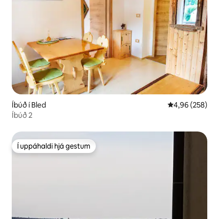
Íbúð í Bled
4,96 af 5 í me
4,96 (258)
Íbúð 2
Í uppáhaldi hjá gestum
Í uppáhaldi hjá gestum