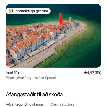
Í uppáhaldi hjá gestum
Í mestu uppáhaldi hjá gestum
Íbúð í Piran
4,97 af 5 í m
4,97 (59)
Piran sjávarútsýni svítur Spacal
Áfangastaðir til að skoða
Aðrar tegundir gistingar
Dægrastytting