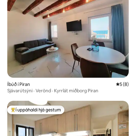
Íbúð í Piran
5 af 5 í 
5 (8)
Sjávarútsýni · Verönd · Kyrrlát miðborg Piran
Í uppáhaldi hjá gestum
Í mestu uppáhaldi hjá gestum