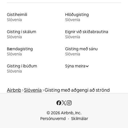
Gistiheimili
Hlöðugisting
Slóvenía
Slóvenía
Gisting í skálum
Eignir við skíðabrautina
Slóvenía
Slóvenía
Bændagisting
Gisting með sánu
Slóvenía
Slóvenía
Gisting í íbúðum
Sýna meira
Slóvenía
Airbnb
Slóvenía
Gisting með aðgengi að strönd
© 2026 Airbnb, Inc.
Persónuvernd
Skilmálar