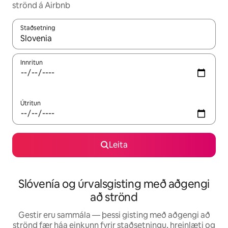
strönd á Airbnb
Staðsetning
Þegar niðurstöður liggja fyrir skaltu nota upp og niður örvalyk
Innritun
Útritun
Leita
Slóvenía og úrvalsgisting með aðgengi
að strönd
Gestir eru sammála — þessi gisting með aðgengi að
strönd fær háa einkunn fyrir staðsetningu, hreinlæti og