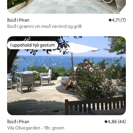
Íbúð í Piran
4,71 af 5 í 
4,71 (7)
Íbúð í grænni vin með verönd og grilli
Í uppáhaldi hjá gestum
Í uppáhaldi hjá gestum
Íbúð í Piran
4,86 af 5 í m
4,86 (44)
Vila Olivegarden - 1Br. green