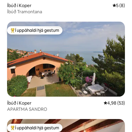
Íbúð í Koper
5 af 5 í 
5 (8)
Íbúð Tramontana
Í uppáhaldi hjá gestum
Í mestu uppáhaldi hjá gestum
Íbúð í Koper
4,98 af 5 í m
4,98 (53)
APARTMA SANDRO
Í uppáhaldi hjá gestum
Í mestu uppáhaldi hjá gestum