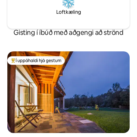
Loftkæling
Gisting í íbúð með aðgengi að strönd
Í uppáhaldi hjá gestum
Í mestu uppáhaldi hjá gestum