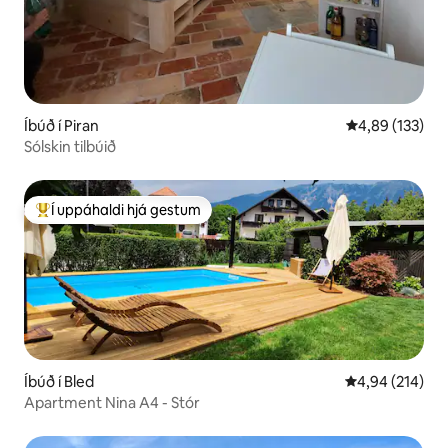
Íbúð í Piran
4,89 af 5 í me
4,89 (133)
Sólskin tilbúið
Í uppáhaldi hjá gestum
Í mestu uppáhaldi hjá gestum
Íbúð í Bled
4,94 af 5 í me
4,94 (214)
Apartment Nina A4 - Stór