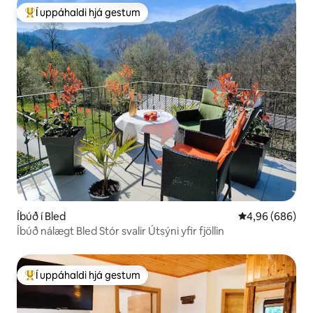
Í uppáhaldi hjá gestum
Í mestu uppáhaldi hjá gestum
Íbúð í Bled
4,96 af 5 í með
4,96 (686)
Íbúð nálægt Bled Stór svalir Útsýni yfir fjöllin
Í uppáhaldi hjá gestum
Í mestu uppáhaldi hjá gestum