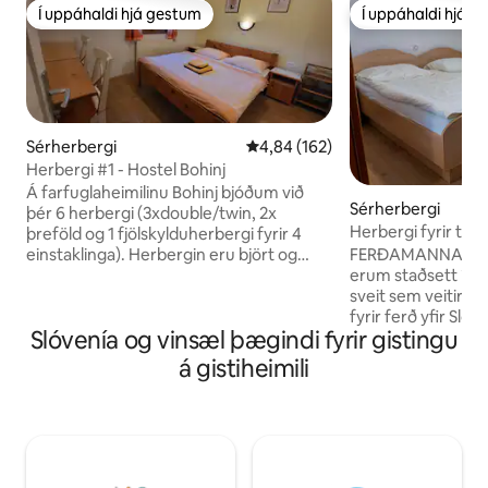
Í uppáhaldi hjá gestum
Í uppáhaldi hjá 
Í uppáhaldi hjá gestum
Í uppáhaldi hjá 
Sérherbergi
4,84 af 5 í meðaleinkunn, 162 u
4,84 (162)
Herbergi #1 - Hostel Bohinj
Á farfuglaheimilinu Bohinj bjóðum við
Sérherbergi
þér 6 herbergi (3xdouble/twin, 2x
Herbergi fyrir tvo
þreföld og 1 fjölskylduherbergi fyrir 4
Jana)
einstaklinga). Herbergin eru björt og
FERÐAMANNAGLUG
einfaldlega innréttuð með tvíbreiðu
erum staðsett í mi
rúmi. Það er þvottavél í næstum því
sveit sem veitir 
hverju herbergi. Þrjú herbergi á fyrstu
fyrir ferð yfir Sló
Slóvenía og vinsæl þægindi fyrir gistingu
hæð deila „eldhúsi“ á ganginum
Ljubljana er 18 km 
(ísskápur, 2 hringir í rafmagnseldavél,
km, Ski Center Kr
á gistiheimili
örbylgjuofn, diskar,...) Vinsamlegast
Okkar staður er n
athugið: MORGUNVERÐUR er EKKI
almenningssamgön
innifalinn í verðinu. Þú getur verið út af
Ljubljana. Eignin okkar hentar vel pörum,
fyrir þig í „eldhúsinu“ á ganginum eða
ævintýramönnum se
komið því fyrir (með fyrirvara)
viðskiptaferðamö
Við skipuleggjum ód