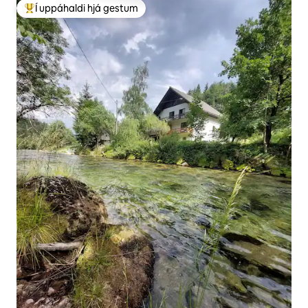
Í uppáhaldi hjá gestum
Í mestu uppáhaldi hjá gestum