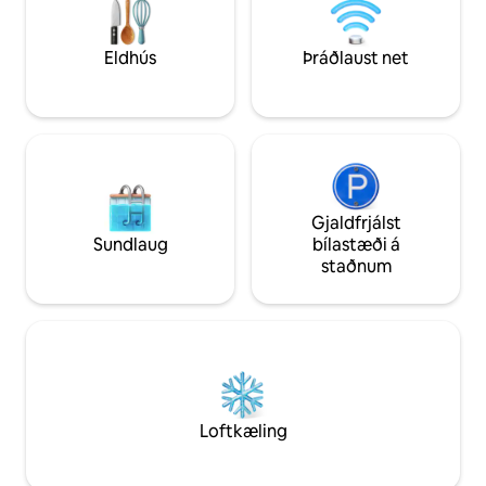
flugvallar. Við bj
mo
Eldhús
Þráðlaust net
Gjaldfrjálst
Sundlaug
bílastæði á
staðnum
Loftkæling