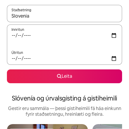
Staðsetning
Þegar niðurstöður liggja fyrir skaltu nota upp og niður örvalyk
Innritun
Útritun
Leita
Slóvenía og úrvalsgisting á gistiheimili
Gestir eru sammála — þessi gistiheimili fá háa einkunn
fyrir staðsetningu, hreinlæti og fleira.