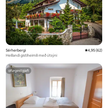
Sérherbergi
4,95 af 5 í m
4,95 (62)
Heillandi gistiheimili með útsýni
ofurgestgjafi
ofurgestgjafi