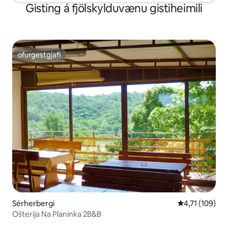
Gisting á fjölskylduvænu gistiheimili
ofurgestgjafi
ofurgestgjafi
Sérherbergi
4,71 af 5 í me
4,71 (109)
Ošterija Na Planinka 2B&B