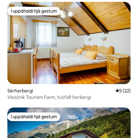
Í uppáhaldi hjá gestum
Í uppáhaldi hjá gestum
Sérherbergi
5 af 5 í m
5 (22)
Visočnik Tourism Farm, tvöfalt herbergi
Í uppáhaldi hjá gestum
Í uppáhaldi hjá gestum