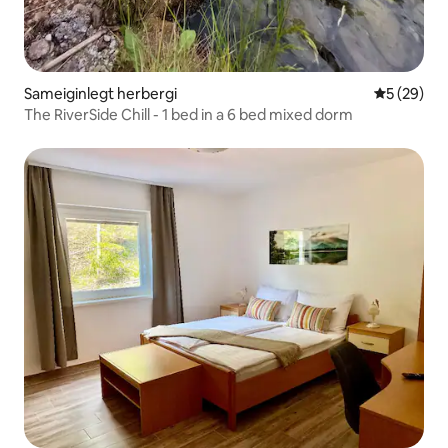
Sameiginlegt herbergi
5 af 5 í m
5 (29)
The RiverSide Chill - 1 bed in a 6 bed mixed dorm