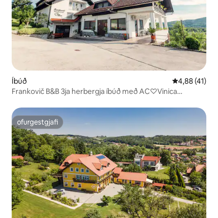
Íbúð
4,88 af 5 í m
4,88 (41)
Frankovič B&B 3ja herbergja íbúð með AC♡Vinica
landamærum
ofurgestgjafi
ofurgestgjafi