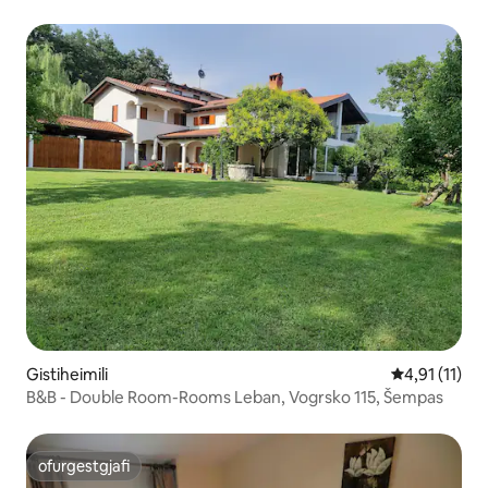
Gistiheimili
4,91 af 5 í m
4,91 (11)
B&B - Double Room-Rooms Leban, Vogrsko 115, Šempas
ofurgestgjafi
ofurgestgjafi