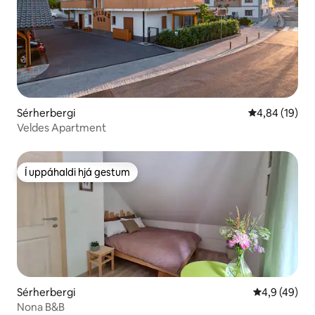
Sérherbergi
4,84 af 5 í m
4,84 (19)
Veldes Apartment
Í uppáhaldi hjá gestum
Í uppáhaldi hjá gestum
Sérherbergi
4,9 af 5 í m
4,9 (49)
Nona B&B