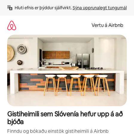
Stökkva
Hluti efnis er þýddur sjálfvirkt. 
Sýna upprunalegt tungumál
beint
að
efni
Vertu á Airbnb
Gistiheimili sem Slóvenía hefur upp á að
bjóða
Finndu og bókaðu einstök gistiheimili á Airbnb