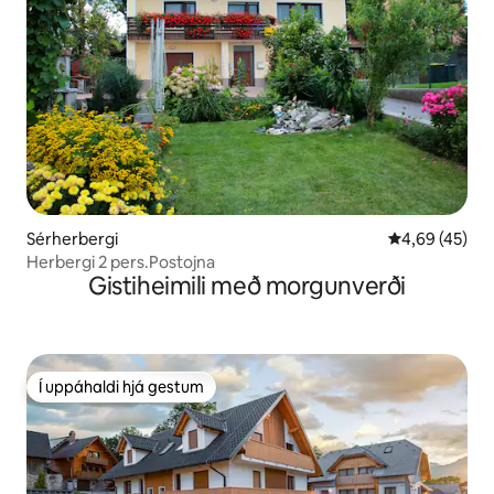
Sérherbergi
4,69 af 5 í m
4,69 (45)
Herbergi 2 pers.Postojna
Gistiheimili með morgunverði
Í uppáhaldi hjá gestum
Í uppáhaldi hjá gestum