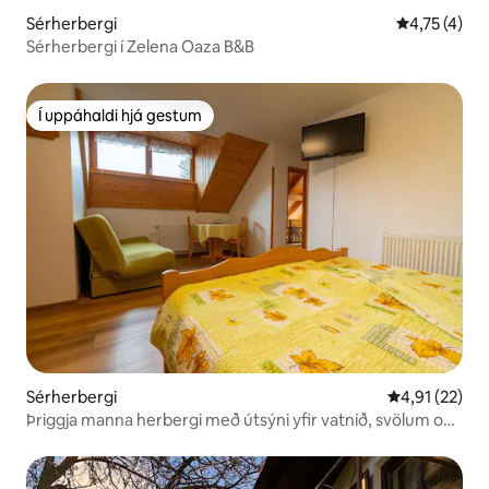
Sérherbergi
4,75 af 5 í 
4,75 (4)
Sérherbergi í Zelena Oaza B&B
Í uppáhaldi hjá gestum
Í uppáhaldi hjá gestum
Sérherbergi
4,91 af 5 í m
4,91 (22)
Þriggja manna herbergi með útsýni yfir vatnið, svölum og
morgunverði