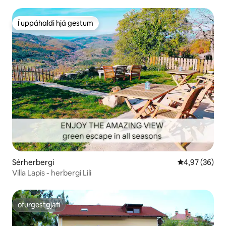
Kozjansko-garði
Í uppáhaldi hjá gestum
Í uppáhaldi hjá gestum
Sérherbergi
4,97 af 5 í m
4,97 (36)
Villa Lapis - herbergi Lili
ofurgestgjafi
ofurgestgjafi