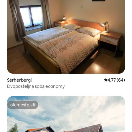
Sérherbergi
4,77 af 5 í m
4,77 (64)
Dvoposteljna soba economy
ofurgestgjafi
ofurgestgjafi