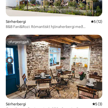
Sérherbergi
5 af 5 í m
5 (12)
B&B Fani&Rozi: Rómantískt hjónaherbergi með
morgunverði
ofurgestgjafi
ofurgestgjafi
Sérherbergi
5 af 5 í 
5 (3)