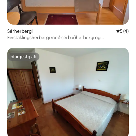
Sérherbergi
5 af 5 í 
5 (4)
Einstaklingsherbergi með sérbaðherbergi og
morgunverði
ofurgestgjafi
ofurgestgjafi