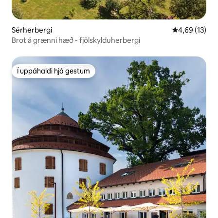
Sérherbergi
4,69 af 5 í m
4,69 (13)
Brot á grænni hæð - fjölskylduherbergi
Í uppáhaldi hjá gestum
Í uppáhaldi hjá gestum