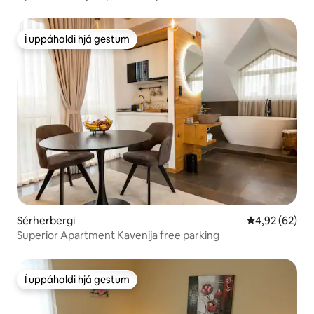
Í uppáhaldi hjá gestum
Í uppáhaldi hjá gestum
Sérherbergi
4,92 af 5 í m
4,92 (62)
Superior Apartment Kavenija free parking
Í uppáhaldi hjá gestum
Í uppáhaldi hjá gestum