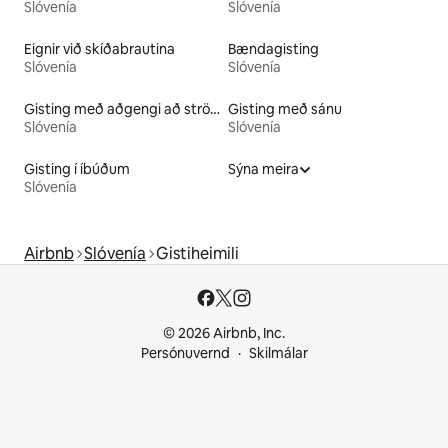
Slóvenía
Slóvenía
Eignir við skíðabrautina
Bændagisting
Slóvenía
Slóvenía
Gisting með aðgengi að strönd
Gisting með sánu
Slóvenía
Slóvenía
Gisting í íbúðum
Sýna meira
Slóvenía
Airbnb
Slóvenía
Gistiheimili
© 2026 Airbnb, Inc.
Persónuvernd
Skilmálar