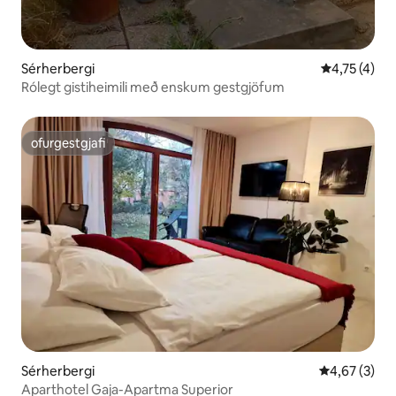
Sérherbergi
4,75 af 5 í 
4,75 (4)
Rólegt gistiheimili með enskum gestgjöfum
ofurgestgjafi
ofurgestgjafi
Sérherbergi
4,67 af 5 í 
4,67 (3)
Aparthotel Gaja-Apartma Superior