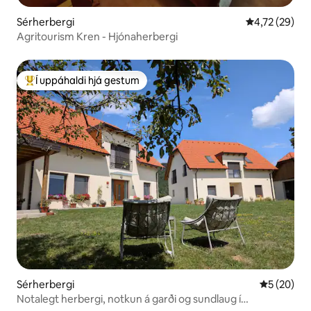
Sérherbergi
4,72 af 5 í m
4,72 (29)
Agritourism Kren - Hjónaherbergi
Í uppáhaldi hjá gestum
Í mestu uppáhaldi hjá gestum
Sérherbergi
5 af 5 í m
5 (20)
Notalegt herbergi, notkun á garði og sundlaug í