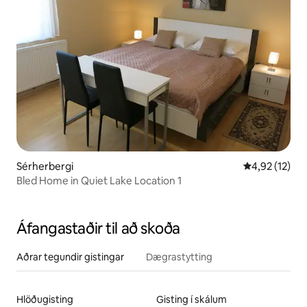
Sérherbergi
4,92 af 5 í m
4,92 (12)
Bled Home in Quiet Lake Location 1
Áfangastaðir til að skoða
Aðrar tegundir gistingar
Dægrastytting
Hlöðugisting
Gisting í skálum