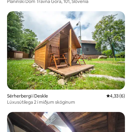
Planinski Dom Travna Gora, 101, Slóvenía
Sérherbergi í Deskle
4,33 af 5 í 
4,33 (6)
Lúxusútilega 2 í miðjum skóginum