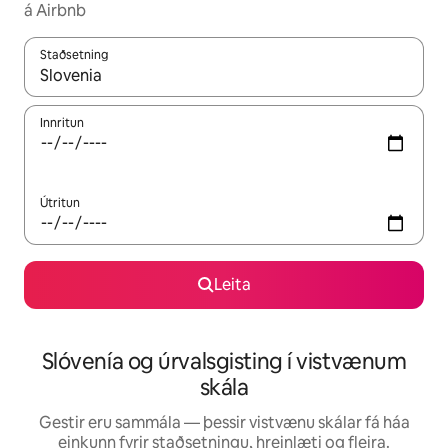
á Airbnb
Staðsetning
Þegar niðurstöður liggja fyrir skaltu nota upp og niður örvalyk
Innritun
Útritun
Leita
Slóvenía og úrvalsgisting í vistvænum
skála
Gestir eru sammála — þessir vistvænu skálar fá háa
einkunn fyrir staðsetningu, hreinlæti og fleira.