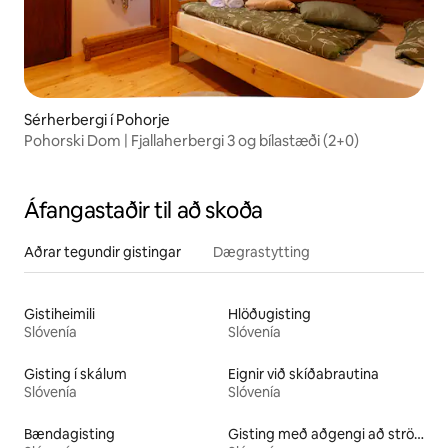
Sérherbergi í Pohorje
Pohorski Dom | Fjallaherbergi 3 og bílastæði (2+0)
Áfangastaðir til að skoða
Aðrar tegundir gistingar
Dægrastytting
Gistiheimili
Hlöðugisting
Slóvenía
Slóvenía
Gisting í skálum
Eignir við skíðabrautina
Slóvenía
Slóvenía
Bændagisting
Gisting með aðgengi að strönd