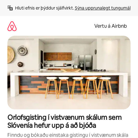
Stökkva
Hluti efnis er þýddur sjálfvirkt. 
Sýna upprunalegt tungumál
beint
að
efni
Vertu á Airbnb
Orlofsgisting í vistvænum skálum sem
Slóvenía hefur upp á að bjóða
Finndu og bókaðu einstaka gistingu í vistvænum skála