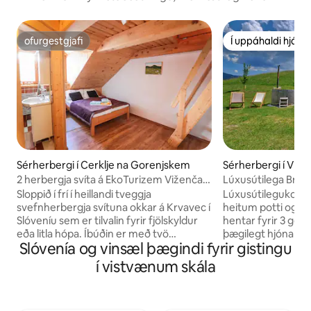
ofurgestgjafi
Í uppáhaldi hjá 
ofurgestgjafi
Í uppáhaldi hjá 
Sérherbergi í Cerklje na Gorenjskem
Sérherbergi í Vitan
2 herbergja svíta á EkoTurizem Viženčar
Lúxusútilega Brod
á Krvavec
með heitum potti
Sloppið í frí í heillandi tveggja
Lúxusútilegukofi
svefnherbergja svítuna okkar á Krvavec í
heitum potti og i
Slóveníu sem er tilvalin fyrir fjölskyldur
hentar fyrir 3 gesti. Chalet er m
eða litla hópa. Íbúðin er með tvö
þægilegt hjónarúm 
Slóvenía og vinsæl þægindi fyrir gistingu
einkasvefnherbergi, nútímalegt
Auk þess er einka
baðherbergi með sturtu og hárþurrku
lúxusskála sem er 
í vistvænum skála
og notalegt parketgólf og hún tryggir
frá fjallaskálanum.
þér þægilega dvöl. Hljóðeinangraðir
sameiginleg svæði 
veggir veita ró og næði og í svítunni er
setusvæði og verönd. Ókeypis bí