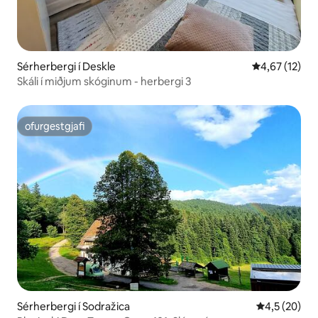
Sérherbergi í Deskle
4,67 af 5 í m
4,67 (12)
Skáli í miðjum skóginum - herbergi 3
ofurgestgjafi
ofurgestgjafi
Sérherbergi í Sodražica
4,5 af 5 í m
4,5 (20)