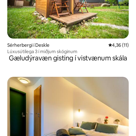
Sérherbergi í Deskle
4,36 af 5 í m
4,36 (11)
Lúxusútilega 3 í miðjum skóginum
Gæludýravæn gisting í vistvænum skála