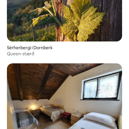
Sérherbergi í Dornberk
Queen-stærð