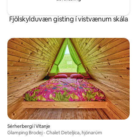
Fjölskylduvæn gisting í vistvænum skála
Sérherbergi í Vitanje
Glamping Brodej - Chalet Deteljica, hjónarúm