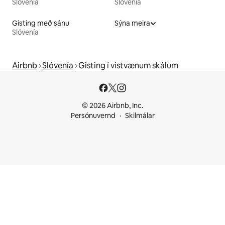
Slóvenía
Slóvenía
Gisting með sánu
Sýna meira
Slóvenía
Airbnb
Slóvenía
Gisting í vistvænum skálum
© 2026 Airbnb, Inc.
Persónuvernd
Skilmálar