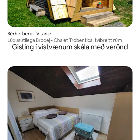
Sérherbergi í Vitanje
Lúxusútilega Brodej - Chalet Trobentica, tvíbreitt rúm
Gisting í vistvænum skála með verönd