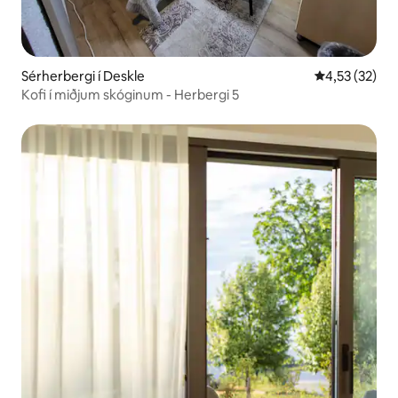
Sérherbergi í Deskle
4,53 af 5 í m
4,53 (32)
Kofi í miðjum skóginum - Herbergi 5