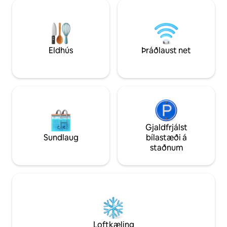
rúmgóður fataskápur og fatabrellur. Hún
og þráðlaust net eru til 
rúmar allt að fjóra gesti og er fullkomin til
fá þig í paradís í m
að njóta ævintýra í fjöllunum og slaka á
náttúrunni, umkrin
með stæl í stórkostlegu fjalllendi.
þögn.
Eldhús
Þráðlaust net
Gjaldfrjálst
Sundlaug
bílastæði á
staðnum
Loftkæling