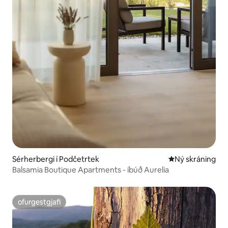
Sérherbergi í Podčetrtek
Ný gistiaðstaða
Ný skráning
Balsamia Boutique Apartments - íbúð Aurelia
ofurgestgjafi
ofurgestgjafi