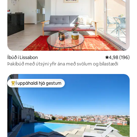
Íbúð í Lissabon
4,98 af 5 í me
4,98 (196)
Þakíbúð með útsýni yfir ána með svölum og bílastæði
Í uppáhaldi hjá gestum
Í mestu uppáhaldi hjá gestum