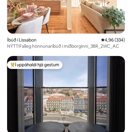
Íbúð í Lissabon
4,96 af 5 í me
4,96 (334)
NÝTT!Falleg hönnunaríbúð í miðborginni_3BR_2WC_AC
Í uppáhaldi hjá gestum
Í mestu uppáhaldi hjá gestum