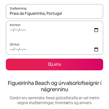
Staðsetning
Þegar niðurstöður liggja fyrir skaltu nota upp og niður örvalyk
Innritun
Útritun
Leita
Figueirinha Beach og úrvalsorlofseignir í
nágrenninu
Gestir eru sammála: Þessi gistiaðstaða er vel metin
vegna staðsetningar, hreinlætis og annars.