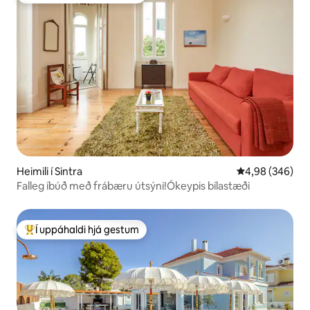
Heimili í Sintra
4,98 af 5 í með
4,98 (346)
Falleg íbúð með frábæru útsýni!Ókeypis bílastæði
Í uppáhaldi hjá gestum
Í mestu uppáhaldi hjá gestum