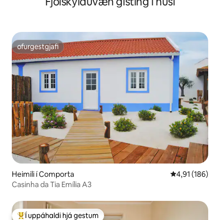
Fjölskylduvæn gisting í húsi
ofurgestgjafi
ofurgestgjafi
Heimili í Comporta
4,91 af 5 í me
4,91 (186)
Casinha da Tia Emília A3
Í uppáhaldi hjá gestum
Í mestu uppáhaldi hjá gestum