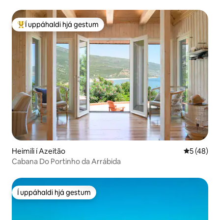
Í uppáhaldi hjá gestum
Í mestu uppáhaldi hjá gestum
Heimili í Azeitão
5 af 5 í m
5 (48)
Cabana Do Portinho da Arrábida
Í uppáhaldi hjá gestum
Í uppáhaldi hjá gestum