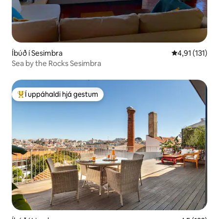
Íbúð í Sesimbra
4,91 af 5 í me
4,91 (131)
Sea by the Rocks Sesimbra
Í uppáhaldi hjá gestum
Í mestu uppáhaldi hjá gestum