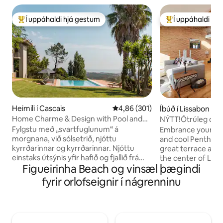
Í uppáhaldi hjá gestum
Í uppáhaldi hj
Í mestu uppáhaldi hjá gestum
Í mestu uppáhald
Heimili í Cascais
4,86 af 5 í meðaleinkunn, 301 u
4,86 (301)
Íbúð í Lissabon
Home Charme & Design with Pool and
NÝTT!Ótrúleg og e
Magnificent Sea and Mountain View
miðborginni!
Fylgstu með „svartfuglunum“ á
Embrance yourself
morgnana, við sólsetrið, njóttu
and cool Penthouse
kyrrðarinnar og kyrrðarinnar. Njóttu
great terrace and 
einstaks útsýnis yfir hafið og fjallið frá
the center of Lisbo
Figueirinha Beach og vinsæl þægindi
einkasetustofunni, endalausu lauginni,
Einstök þriggja sve
„Serra de Sintra“- töfrandi fjallinu,
af birtu, vandleg
fyrir orlofseignir í nágrenninu
heillandi skógi, samkomuhúsum og
nútímalegri hönnu
höllum. Möguleiki á að vera með
söguleg smáatriði
skrifborð. Einnig er hægt að taka á móti
lyftu). Í heillandi
brúðkaupsveislum, ef þú ert í litlum
og hinu vinsæla Ca