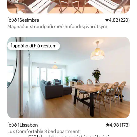
Íbúð í Sesimbra
4,82 af 5 í me
4,82 (220)
Magnaður strandpúði með hrífandi sjávarútsýni
Í uppáhaldi hjá gestum
Í uppáhaldi hjá gestum
Íbúð í Lissabon
4,98 af 5 í me
4,98 (173)
Lux Comfortable 3 bed apartment