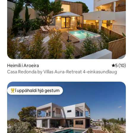
Heimili í Aroeira
5 af 5 í m
5 (10)
Casa Redonda by Villas Aura-Retreat 4-einkasundlaug
Í uppáhaldi hjá gestum
Í mestu uppáhaldi hjá gestum