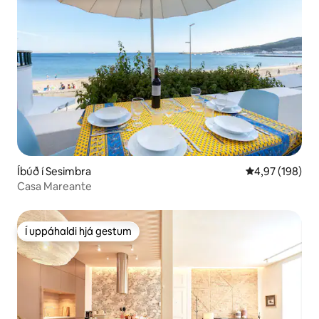
Íbúð í Sesimbra
4,97 af 5 í me
4,97 (198)
Casa Mareante
Í uppáhaldi hjá gestum
Í uppáhaldi hjá gestum