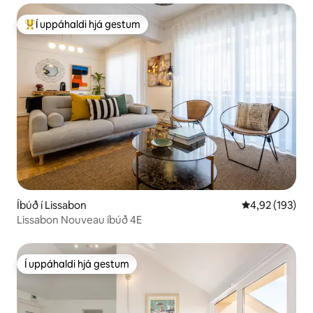
Í uppáhaldi hjá gestum
Í mestu uppáhaldi hjá gestum
Íbúð í Lissabon
4,92 af 5 í me
4,92 (193)
Lissabon Nouveau íbúð 4E
Í uppáhaldi hjá gestum
Í uppáhaldi hjá gestum