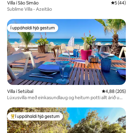
Villa í São Simão
5 af 5 í m
5 (44)
Sublime Villa - Azeitão
Í uppáhaldi hjá gestum
Í uppáhaldi hjá gestum
Villa í Setúbal
4,88 af 5 í me
4,88 (205)
Lúxusvilla með einkasundlaug og heitum potti allt árið um
kring
Í uppáhaldi hjá gestum
Í mestu uppáhaldi hjá gestum