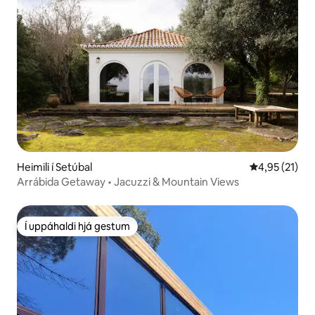
Heimili í Setúbal
4,95 af 5 í m
4,95 (21)
Arrábida Getaway • Jacuzzi & Mountain Views
Í uppáhaldi hjá gestum
Í uppáhaldi hjá gestum