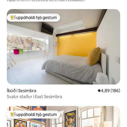
Í uppáhaldi hjá gestum
Í mestu uppáhaldi hjá gestum
Íbúð í Sesimbra
4,89 af 5 í me
4,89 (186)
Svalur staður í East Sesimbra
Í uppáhaldi hjá gestum
Í mestu uppáhaldi hjá gestum