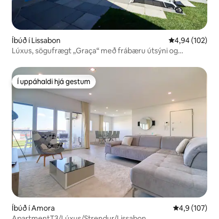
Íbúð í Lissabon
4,94 af 5 í me
4,94 (102)
Lúxus, sögufrægt „Graça“ með frábæru útsýni og
sundlaug
Í uppáhaldi hjá gestum
Í uppáhaldi hjá gestum
Íbúð í Amora
4,9 af 5 í me
4,9 (107)
ApartmentT3/Lúxus/Strendur/Lissabon