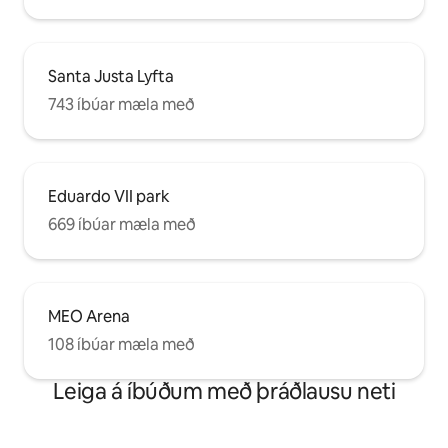
Santa Justa Lyfta
743 íbúar mæla með
Eduardo VII park
669 íbúar mæla með
MEO Arena
108 íbúar mæla með
Leiga á íbúðum með þráðlausu neti