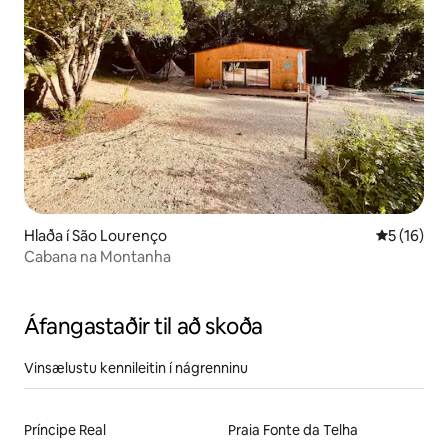
Hlaða í São Lourenço
5 af 5 í m
5 (16)
Cabana na Montanha
Áfangastaðir til að skoða
Vinsælustu kennileitin í nágrenninu
Príncipe Real
Praia Fonte da Telha