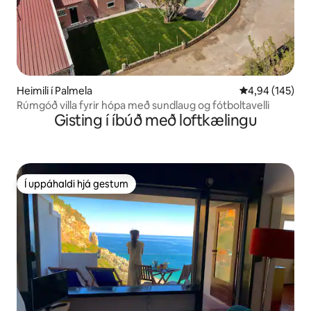
Heimili í Palmela
4,94 af 5 í me
4,94 (145)
Rúmgóð villa fyrir hópa með sundlaug og fótboltavelli
Gisting í íbúð með loftkælingu
Í uppáhaldi hjá gestum
Í uppáhaldi hjá gestum