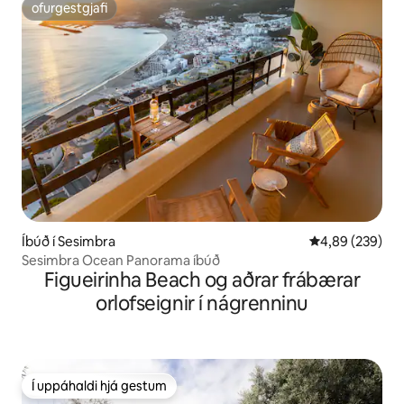
ofurgestgjafi
ofurgestgjafi
Íbúð í Sesimbra
4,89 af 5 í me
4,89 (239)
Sesimbra Ocean Panorama íbúð
Figueirinha Beach og aðrar frábærar
orlofseignir í nágrenninu
Í uppáhaldi hjá gestum
Í uppáhaldi hjá gestum