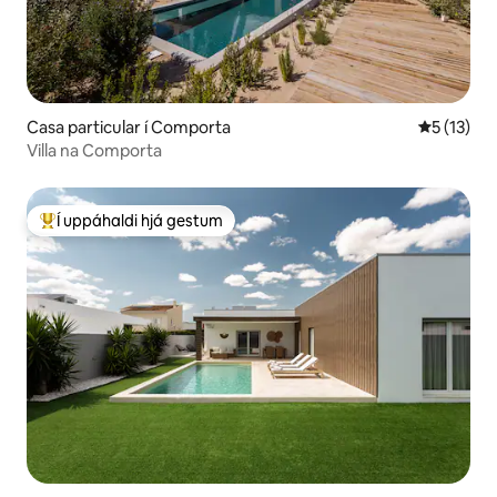
Casa particular í Comporta
5 af 5 í m
5 (13)
Villa na Comporta
Í uppáhaldi hjá gestum
Í mestu uppáhaldi hjá gestum