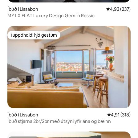
Íbúð í Lissabon
4,93 af 5 í me
4,93 (237)
MY LX FLAT Luxury Design Gem in Rossio
Í uppáhaldi hjá gestum
Í uppáhaldi hjá gestum
Íbúð í Lissabon
4,91 af 5 í me
4,91 (318)
Íbúð stjarna 2br/2br með útsýni yfir ána og bæinn