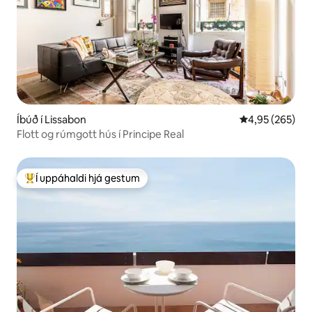
Íbúð í Lissabon
4,95 af 5 í me
4,95 (265)
Flott og rúmgott hús í Principe Real
Í uppáhaldi hjá gestum
Í mestu uppáhaldi hjá gestum