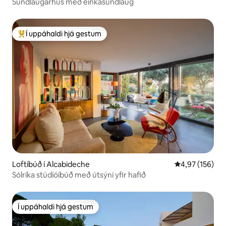
Sundlaugarhús með einkasundlaug
Í uppáhaldi hjá gestum
Í mestu uppáhaldi hjá gestum
Loftíbúð í Alcabideche
4,97 af 5 í me
4,97 (156)
Sólríka stúdíóíbúð með útsýni yfir hafið
Í uppáhaldi hjá gestum
Í uppáhaldi hjá gestum