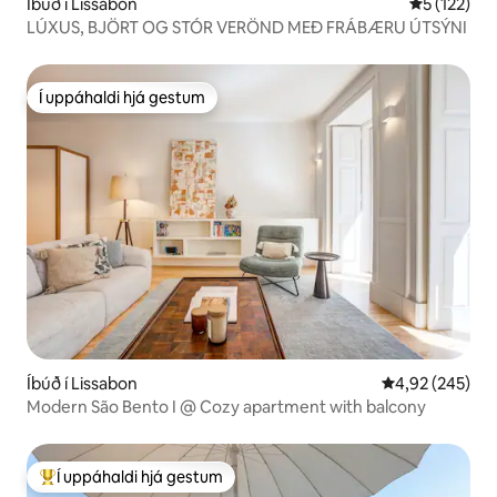
Íbúð í Lissabon
5 af 5 í me
5 (122)
LÚXUS, BJÖRT OG STÓR VERÖND MEÐ FRÁBÆRU ÚTSÝNI
Í uppáhaldi hjá gestum
Í uppáhaldi hjá gestum
Íbúð í Lissabon
4,92 af 5 í me
4,92 (245)
Modern São Bento I @ Cozy apartment with balcony
Í uppáhaldi hjá gestum
Í mestu uppáhaldi hjá gestum