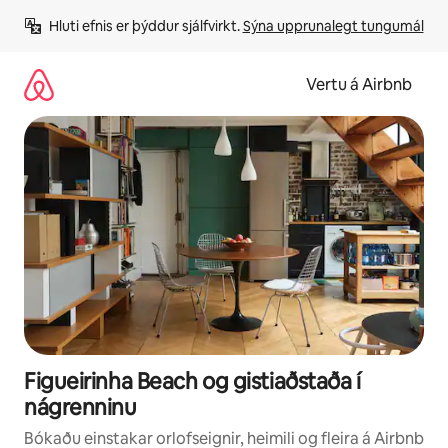
Stökkva
Hluti efnis er þýddur sjálfvirkt. 
Sýna upprunalegt tungumál
beint
að
efni
Vertu á Airbnb
Figueirinha Beach og gistiaðstaða í
nágrenninu
Bókaðu einstakar orlofseignir, heimili og fleira á Airbnb