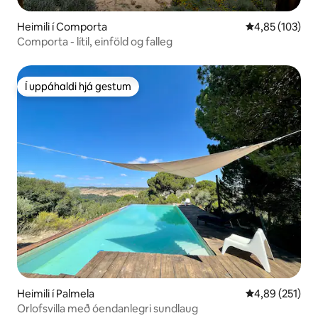
Heimili í Comporta
4,85 af 5 í me
4,85 (103)
Comporta - lítil, einföld og falleg
Í uppáhaldi hjá gestum
Í uppáhaldi hjá gestum
Heimili í Palmela
4,89 af 5 í me
4,89 (251)
Orlofsvilla með óendanlegri sundlaug