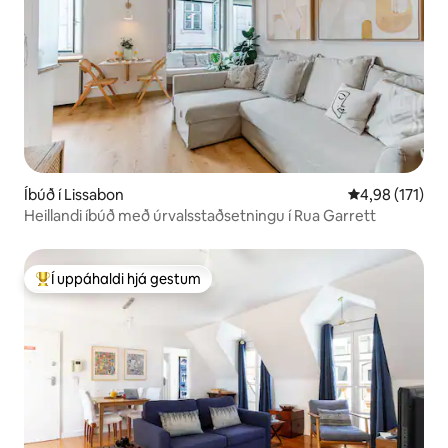
Íbúð í Lissabon
4,98 af 5 í me
4,98 (171)
Heillandi íbúð með úrvalsstaðsetningu í Rua Garrett
Í uppáhaldi hjá gestum
Í mestu uppáhaldi hjá gestum