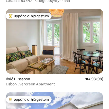
Lusíadas 53 5ºD - Fallegt útsýni yfir ána
Í uppáhaldi hjá gestum
Í mestu uppáhaldi hjá gestum
Íbúð í Lissabon
4,93 af 5 í m
4,93 (98)
Lisbon Evergreen Apartment
Í uppáhaldi hjá gestum
Í mestu uppáhaldi hjá gestum