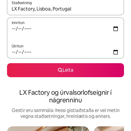
Staðsetning
Þegar niðurstöður liggja fyrir skaltu nota upp og niður örvalyk
Innritun
Útritun
Leita
LX Factory og úrvalsorlofseignir í
nágrenninu
Gestir eru sammála: Þessi gistiaðstaða er vel metin
vegna staðsetningar, hreinlætis og annars.