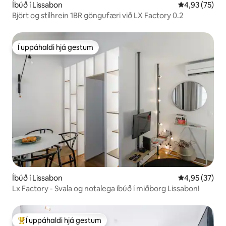
Íbúð í Lissabon
4,93 af 5 í m
4,93 (75)
Björt og stílhrein 1BR göngufæri við LX Factory 0.2
Í uppáhaldi hjá gestum
Í uppáhaldi hjá gestum
Íbúð í Lissabon
4,95 af 5 í m
4,95 (37)
Lx Factory - Svala og notalega íbúð í miðborg Lissabon!
Í uppáhaldi hjá gestum
Í mestu uppáhaldi hjá gestum