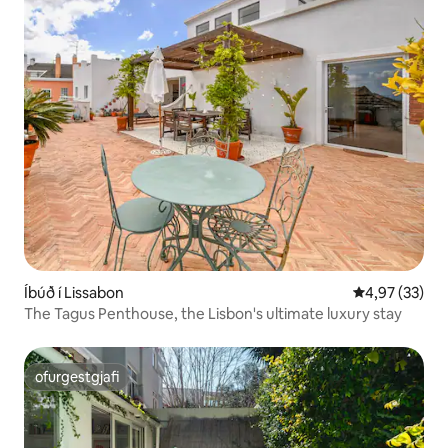
Íbúð í Lissabon
4,97 af 5 í m
4,97 (33)
The Tagus Penthouse, the Lisbon's ultimate luxury stay
ofurgestgjafi
ofurgestgjafi