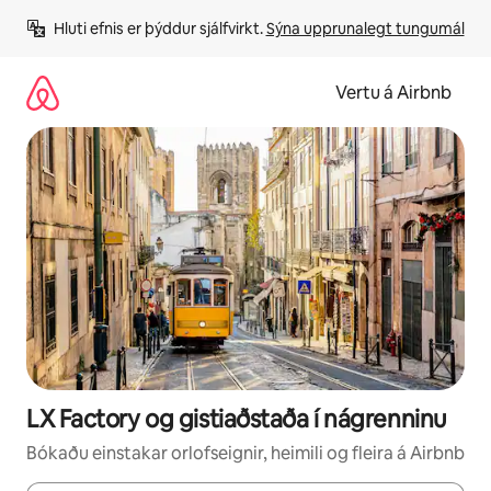
Stökkva
Hluti efnis er þýddur sjálfvirkt. 
Sýna upprunalegt tungumál
beint
að
efni
Vertu á Airbnb
LX Factory og gistiaðstaða í nágrenninu
Bókaðu einstakar orlofseignir, heimili og fleira á Airbnb