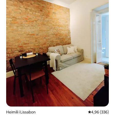
Heimili í Lissabon
4,96 af 5 í me
4,96 (336)