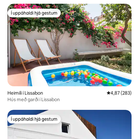
Í uppáhaldi hjá gestum
Í uppáhaldi hjá gestum
Heimili í Lissabon
4,87 af 5 í me
4,87 (283)
Hús með garði í Lissabon
Í uppáhaldi hjá gestum
Í uppáhaldi hjá gestum