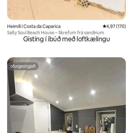
Heimili í Costa da Caparica
4,97 af 5 í me
4,97 (170)
Salty Soul Beach House – Skrefum frá sandinum
Gisting í íbúð með loftkælingu
ofurgestgjafi
ofurgestgjafi