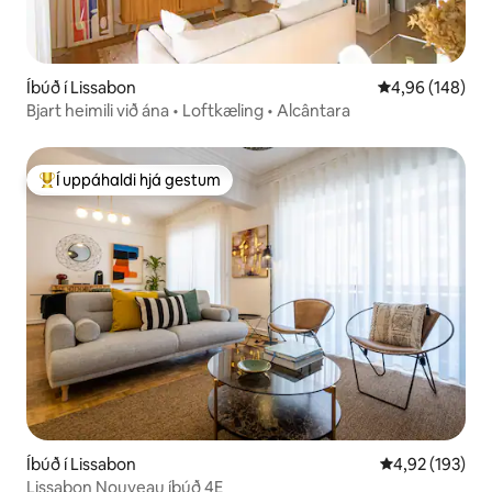
Íbúð í Lissabon
4,96 af 5 í me
4,96 (148)
Bjart heimili við ána • Loftkæling • Alcântara
Í uppáhaldi hjá gestum
Í mestu uppáhaldi hjá gestum
Íbúð í Lissabon
4,92 af 5 í me
4,92 (193)
Lissabon Nouveau íbúð 4E