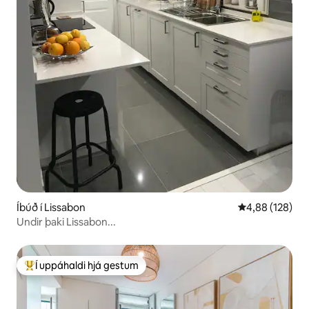
Íbúð í Lissabon
4,88 af 5 í me
4,88 (128)
Undir þaki Lissabon...
Í uppáhaldi hjá gestum
Í mestu uppáhaldi hjá gestum