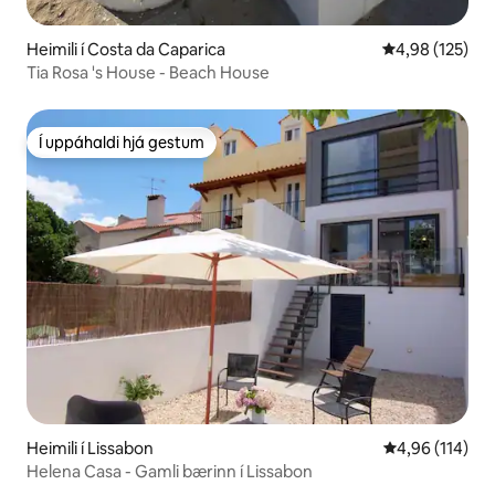
Heimili í Costa da Caparica
4,98 af 5 í me
4,98 (125)
Tia Rosa 's House - Beach House
Í uppáhaldi hjá gestum
Í uppáhaldi hjá gestum
Heimili í Lissabon
4,96 af 5 í me
4,96 (114)
Helena Casa - Gamli bærinn í Lissabon