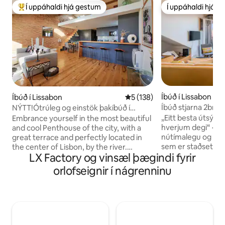
Í uppáhaldi hjá gestum
Í uppáhaldi hjá 
Í mestu uppáhaldi hjá gestum
Í uppáhaldi hjá 
Íbúð í Lissabon
Íbúð í Lissabon
5 af 5 í meðaleinkunn, 138 u
5 (138)
Íbúð stjarna 2br/2
NÝTT!Ótrúleg og einstök þakíbúð í
og bæinn
miðborginni!
„Eitt besta útsýnið 
Embrance yourself in the most beautiful
hverjum degi“ <br
and cool Penthouse of the city, with a
nútímalegu og not
great terrace and perfectly located in
sem er staðsett í 
the center of Lisbon, by the river.
LX Factory og vinsæl þægindi fyrir
(Estrela-svæðið), 
Einstök þriggja svefnherbergja íbúð full
góðum þjónustu.
af birtu, vandlega endurnýjuð með
orlofseignir í nágrenninu
sólarupprásin bein
nútímalegri hönnun sem geymir falleg
stofugluggann okk
söguleg smáatriði (með loftkælingu og
notið útsýnisins 
lyftu). Í heillandi hverfum Lissabon, Bica
morgunverði og fund
og hinu vinsæla Cais do Sodré, þar sem
andlitinu. Í lok dag
finna má alls konar veitingastaði, bari,
sólsetrinu útsýni 
verslanir...Fullkominn staður fyrir fríið