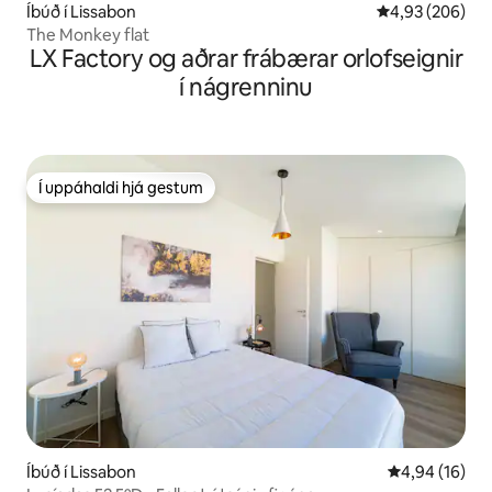
Íbúð í Lissabon
4,93 af 5 í me
4,93 (206)
The Monkey flat
LX Factory og aðrar frábærar orlofseignir
í nágrenninu
Í uppáhaldi hjá gestum
Í uppáhaldi hjá gestum
Íbúð í Lissabon
4,94 af 5 í m
4,94 (16)