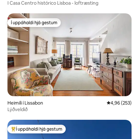
I Casa Centro histórico Lisboa - loftræsting
Í uppáhaldi hjá gestum
Í uppáhaldi hjá gestum
Heimili í Lissabon
4,96 af 5 í me
4,96 (253)
Lýðveldið
Í uppáhaldi hjá gestum
Í mestu uppáhaldi hjá gestum