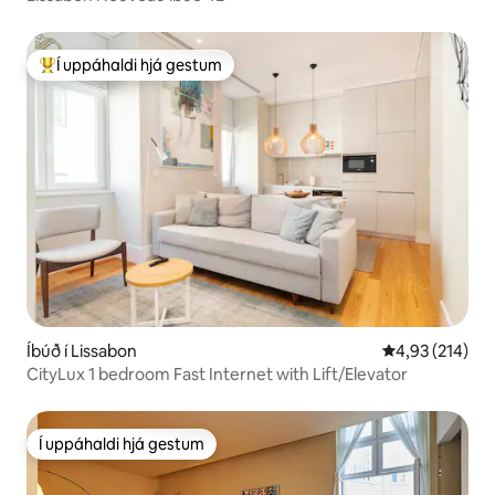
Í uppáhaldi hjá gestum
Í mestu uppáhaldi hjá gestum
Íbúð í Lissabon
4,93 af 5 í me
4,93 (214)
CityLux 1 bedroom Fast Internet with Lift/Elevator
Í uppáhaldi hjá gestum
Í uppáhaldi hjá gestum