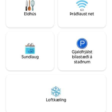
yfirbragð birtunna
sem gerir þér kleift að skoða Lissabon
einstökum litum. <
fótgangandi!
< br > <br><br>
Eldhús
Þráðlaust net
Gjaldfrjálst
Sundlaug
bílastæði á
staðnum
Loftkæling