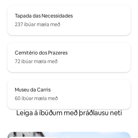
Tapada das Necessidades
237 íbúar mæla með
Cemitério dos Prazeres
72 íbúar mæla með
Museu da Carris
60 íbúar mæla með
Leiga á íbúðum með þráðlausu neti