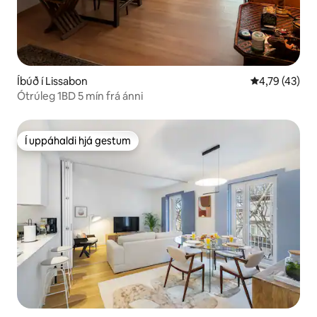
Íbúð í Lissabon
4,79 af 5 í m
4,79 (43)
Ótrúleg 1BD 5 mín frá ánni
Í uppáhaldi hjá gestum
Í uppáhaldi hjá gestum