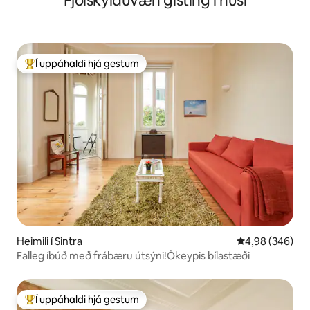
Fjölskylduvæn gisting í húsi
Í uppáhaldi hjá gestum
Í mestu uppáhaldi hjá gestum
Heimili í Sintra
4,98 af 5 í með
4,98 (346)
Falleg íbúð með frábæru útsýni!Ókeypis bílastæði
Í uppáhaldi hjá gestum
Í mestu uppáhaldi hjá gestum