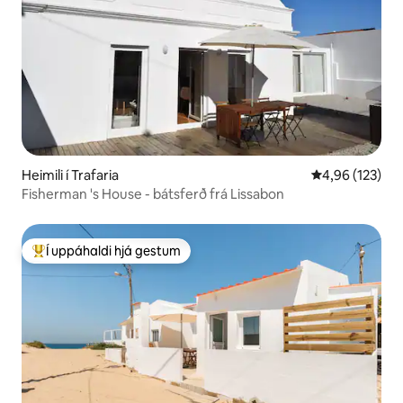
Heimili í Trafaria
4,96 af 5 í me
4,96 (123)
Fisherman 's House - bátsferð frá Lissabon
Í uppáhaldi hjá gestum
Í mestu uppáhaldi hjá gestum