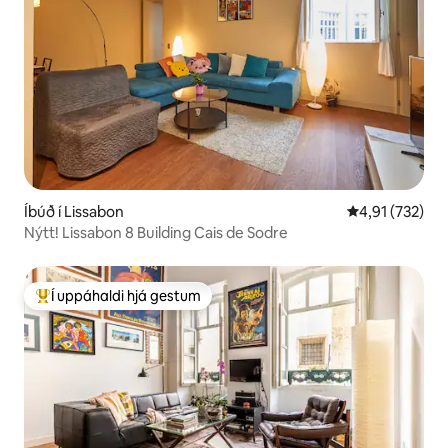
Íbúð í Lissabon
4,91 af 5 í me
4,91 (732)
Nýtt! Lissabon 8 Building Cais de Sodre
Í uppáhaldi hjá gestum
Í mestu uppáhaldi hjá gestum