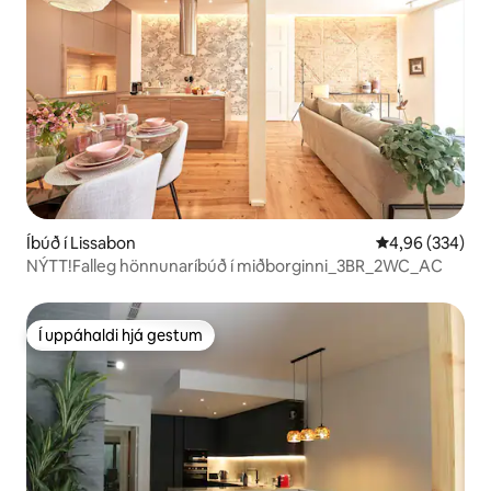
Íbúð í Lissabon
4,96 af 5 í me
4,96 (334)
NÝTT!Falleg hönnunaríbúð í miðborginni_3BR_2WC_AC
Í uppáhaldi hjá gestum
Í uppáhaldi hjá gestum