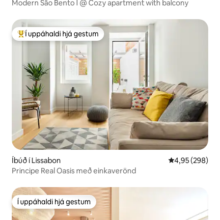
Modern São Bento I @ Cozy apartment with balcony
Í uppáhaldi hjá gestum
Í mestu uppáhaldi hjá gestum
Íbúð í Lissabon
4,95 af 5 í me
4,95 (298)
Principe Real Oasis með einkaverönd
Í uppáhaldi hjá gestum
Í uppáhaldi hjá gestum