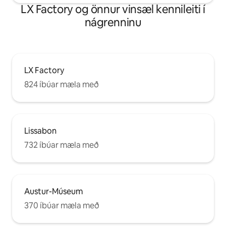
LX Factory og önnur vinsæl kennileiti í
nágrenninu
LX Factory
824 íbúar mæla með
Lissabon
732 íbúar mæla með
Austur-Múseum
370 íbúar mæla með