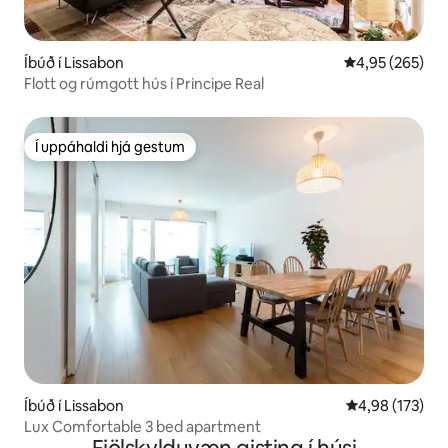
Íbúð í Lissabon
4,95 af 5 í me
4,95 (265)
Flott og rúmgott hús í Principe Real
Í uppáhaldi hjá gestum
Í uppáhaldi hjá gestum
Íbúð í Lissabon
4,98 af 5 í me
4,98 (173)
Lux Comfortable 3 bed apartment