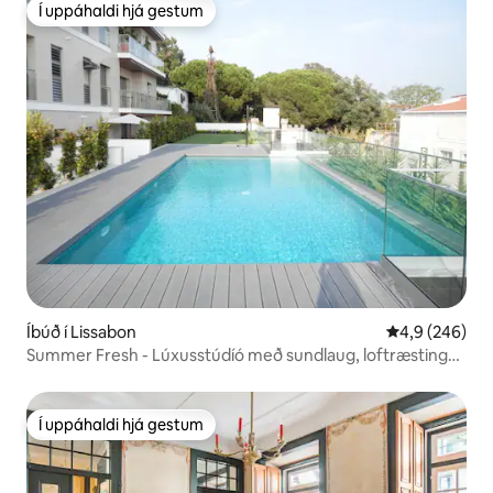
Í uppáhaldi hjá gestum
Í uppáhaldi hjá gestum
Íbúð í Lissabon
4,9 af 5 í me
4,9 (246)
Summer Fresh - Lúxusstúdíó með sundlaug, loftræstingu
og bílastæði
Í uppáhaldi hjá gestum
Í uppáhaldi hjá gestum