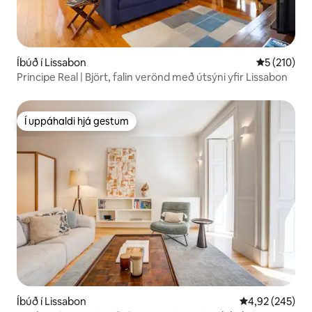
Íbúð í Lissabon
5 af 5 í me
5 (210)
Principe Real | Björt, falin verönd með útsýni yfir Lissabon
Í uppáhaldi hjá gestum
Í uppáhaldi hjá gestum
Íbúð í Lissabon
4,92 af 5 í me
4,92 (245)