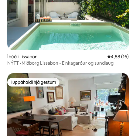
Íbúð í Lissabon
4,88 af 5 í m
4,88 (16)
NÝTT •Miðborg Lissabon • Einkagarður og sundlaug
Í uppáhaldi hjá gestum
Í uppáhaldi hjá gestum