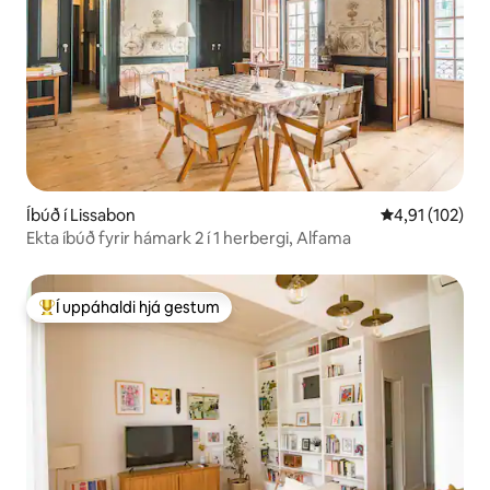
Íbúð í Lissabon
4,91 af 5 í me
4,91 (102)
Ekta íbúð fyrir hámark 2 í 1 herbergi, Alfama
Í uppáhaldi hjá gestum
Í mestu uppáhaldi hjá gestum