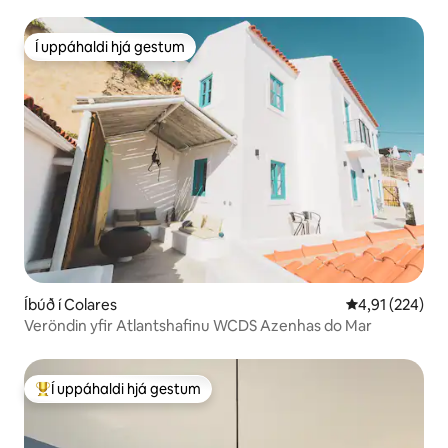
ströndinni
Í uppáhaldi hjá gestum
Í uppáhaldi hjá gestum
Íbúð í Colares
4,91 af 5 í me
4,91 (224)
Veröndin yfir Atlantshafinu WCDS Azenhas do Mar
Í uppáhaldi hjá gestum
Í mestu uppáhaldi hjá gestum