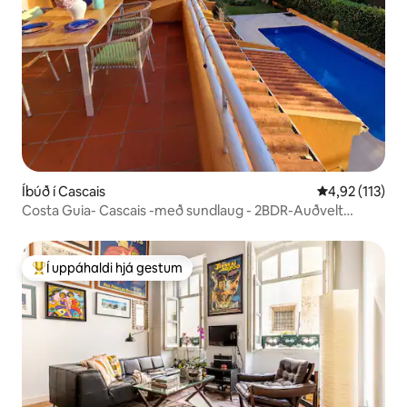
Íbúð í Cascais
4,92 af 5 í me
4,92 (113)
Costa Guia- Cascais -með sundlaug - 2BDR-Auðvelt
bílastæði
Í uppáhaldi hjá gestum
Í mestu uppáhaldi hjá gestum