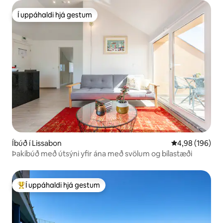
Í uppáhaldi hjá gestum
Í uppáhaldi hjá gestum
Íbúð í Lissabon
4,98 af 5 í me
4,98 (196)
Þakíbúð með útsýni yfir ána með svölum og bílastæði
Í uppáhaldi hjá gestum
Í mestu uppáhaldi hjá gestum