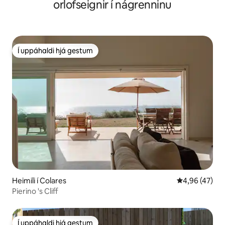
orlofseignir í nágrenninu
Í uppáhaldi hjá gestum
Í uppáhaldi hjá gestum
Heimili í Colares
4,96 af 5 í m
4,96 (47)
Pierino 's Cliff
Í uppáhaldi hjá gestum