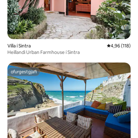
Villa í Sintra
4,96 af 5 í me
4,96 (118)
Heillandi Urban Farmhouse í Sintra
ofurgestgjafi
ofurgestgjafi