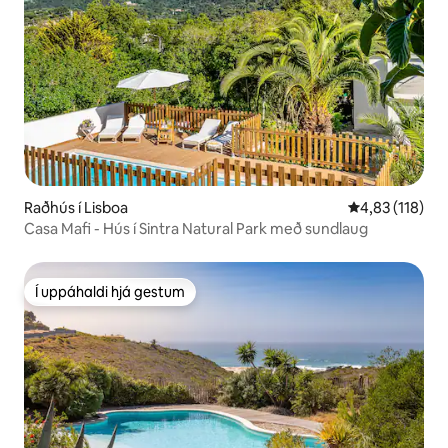
Raðhús í Lisboa
4,83 af 5 í me
4,83 (118)
Casa Mafi - Hús í Sintra Natural Park með sundlaug
Í uppáhaldi hjá gestum
Í uppáhaldi hjá gestum