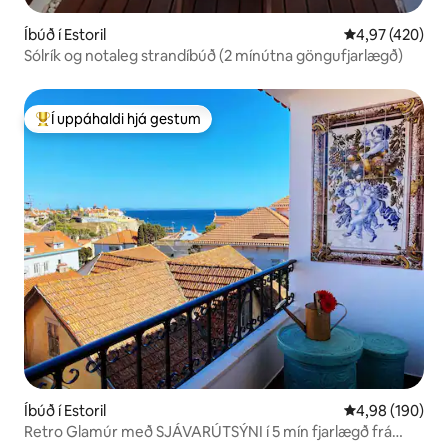
Íbúð í Estoril
4,97 af 5 í me
4,97 (420)
Sólrík og notaleg strandíbúð (2 mínútna göngufjarlægð)
Í uppáhaldi hjá gestum
Í mestu uppáhaldi hjá gestum
Íbúð í Estoril
4,98 af 5 í me
4,98 (190)
Retro Glamúr með SJÁVARÚTSÝNI í 5 mín fjarlægð frá