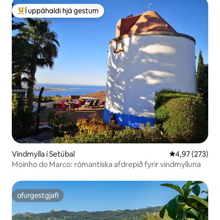
Í uppáhaldi hjá gestum
Í mestu uppáhaldi hjá gestum
Vindmylla í Setúbal
4,97 af 5 í me
4,97 (273)
Moinho do Marco: rómantíska afdrepið fyrir vindmylluna
ofurgestgjafi
ofurgestgjafi