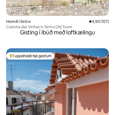
Heimili í Sintra
4,93 af 5 í me
4,93 (107)
Casinha das Vinhas in Sintra Old Town
Gisting í íbúð með loftkælingu
Í uppáhaldi hjá gestum
Í mestu uppáhaldi hjá gestum