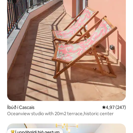
Íbúð í Cascais
4,97 af 5 í me
4,97 (247)
Oceanview studio with 20m2 terrace,historic center
Í uppáhaldi hjá gestum