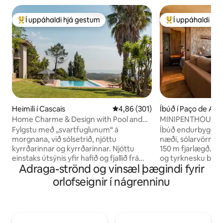
Í uppáhaldi hjá gestum
Í uppáhaldi hj
Í mestu uppáhaldi hjá gestum
Í mestu uppáhald
Heimili í Cascais
4,86 af 5 í meðaleinkunn, 301 u
4,86 (301)
Íbúð í Paço de Arc
Home Charme & Design with Pool and
MINIPENTHOUSE v
Magnificent Sea and Mountain View
HEILSULINDIN
Fylgstu með „svartfuglunum“ á
Íbúð endurbyggð a
morgnana, við sólsetrið, njóttu
næði, sólarvörn, þ
kyrrðarinnar og kyrrðarinnar. Njóttu
150 m fjarlægð. 1 svíta m
einstaks útsýnis yfir hafið og fjallið frá
og tyrknesku baði 
Adraga-strönd og vinsæl þægindi fyrir
einkasetustofunni, endalausu lauginni,
með verönd með sj
„Serra de Sintra“- töfrandi fjallinu,
fyrir kvikmyndir. 
orlofseignir í nágrenninu
heillandi skógi, samkomuhúsum og
sjávarútsýni, útsýn
höllum. Möguleiki á að vera með
þar sem þú getur n
skrifborð. Einnig er hægt að taka á móti
grilla með straujár
brúðkaupsveislum, ef þú ert í litlum
veitingastöðum, k