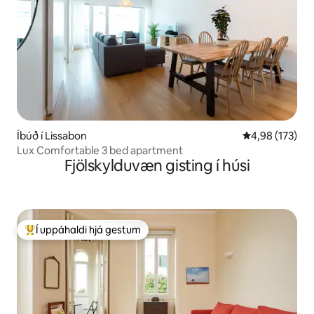
Íbúð í Lissabon
4,98 af 5 í me
4,98 (173)
Lux Comfortable 3 bed apartment
Fjölskylduvæn gisting í húsi
Í uppáhaldi hjá gestum
Í mestu uppáhaldi hjá gestum