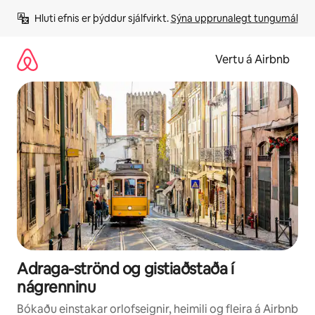
Stökkva
Hluti efnis er þýddur sjálfvirkt. 
Sýna upprunalegt tungumál
beint
að
efni
Vertu á Airbnb
Adraga-strönd og gistiaðstaða í
nágrenninu
Bókaðu einstakar orlofseignir, heimili og fleira á Airbnb