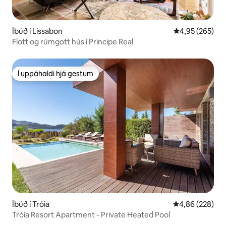
Íbúð í Lissabon
4,95 af 5 í me
4,95 (265)
Flott og rúmgott hús í Principe Real
Í uppáhaldi hjá gestum
Í uppáhaldi hjá gestum
Íbúð í Tróia
4,86 af 5 í me
4,86 (228)
Tróia Resort Apartment - Private Heated Pool