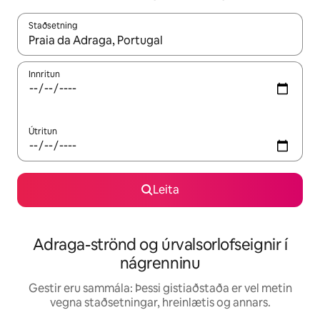
Staðsetning
Þegar niðurstöður liggja fyrir skaltu nota upp og niður örvalyk
Innritun
Útritun
Leita
Adraga-strönd og úrvalsorlofseignir í
nágrenninu
Gestir eru sammála: Þessi gistiaðstaða er vel metin
vegna staðsetningar, hreinlætis og annars.