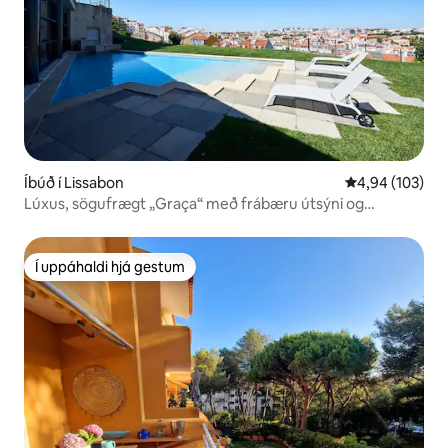
Íbúð í Lissabon
4,94 af 5 í me
4,94 (103)
Lúxus, sögufrægt „Graça“ með frábæru útsýni og
sundlaug
Í uppáhaldi hjá gestum
Í uppáhaldi hjá gestum