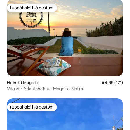
Í uppáhaldi hjá gestum
Í uppáhaldi hjá gestum
Heimili í Magoito
4,95 af 5 í me
4,95 (171)
Villa yfir Atlantshafinu í Magoito-Sintra
Í uppáhaldi hjá gestum
Í uppáhaldi hjá gestum