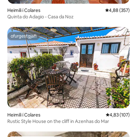
Heimili í Colares
4,88 af 5 í me
4,88 (357)
Quinta do Adagio - Casa da Noz
ofurgestgjafi
ofurgestgjafi
Heimili í Colares
4,83 af 5 í me
4,83 (107)
Rustic Style House on the cliff in Azenhas do Mar