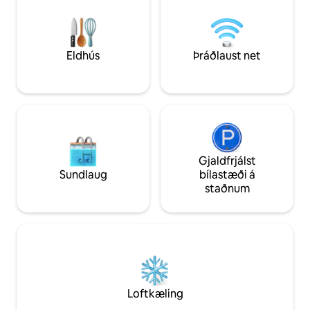
hópum, gegn viðbótargjaldi. Hafðu beint
matvöruverslunum
samband við gestgjafann til að fá frekari
Loftkæling og upph
upplýsingar. Fjallavilla byggð fyrir meira
svæðum, 4K sjónva
en 100 árum , ígrædd á glæsilegum kletti
reitur fyrir hverja s
með einstöku umhverfi og stórkostlegu
Eldhús
Þráðlaust net
útsýni yfir hafið yfir borgina , Cascais og
fjallið þar sem það er sett inn . Húsið var
nýlega endurnýjað og stækkað með
nútímalegri og hönnun sem nýtur
útsýnisins og umhverfisins . Þú getur séð
það frá toppi Serra de Sintra, til Guincho
til Cabo Espichel. Steinsnar frá
göngustígum Serra de Sintra og
Gjaldfrjálst
minnisvarða þess og við hliðina á góðum
Sundlaug
bílastæði á
veitingastöðum , kaffihúsum með góðu
staðnum
andrúmslofti. Í litla þorpinu er
matvörubúð og apótek fyrir kyrrðina.
Gestum stendur til boða hús með 2
svefnherbergjum, stofu og eldhúsi,
fullkomlega einka og aðgang að stórum
garði með endalausri sundlaug þar sem
hægt er að njóta hins dásamlega útsýnis.
Ég bý á lóðinni og get deilt sögum og
Loftkæling
upplýsingum um svæðið. Ég elska að