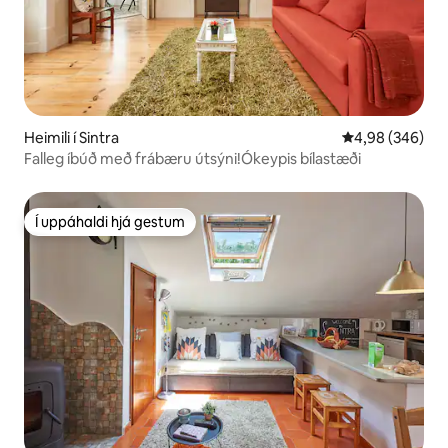
Heimili í Sintra
4,98 af 5 í með
4,98 (346)
Falleg íbúð með frábæru útsýni!Ókeypis bílastæði
Í uppáhaldi hjá gestum
Í uppáhaldi hjá gestum