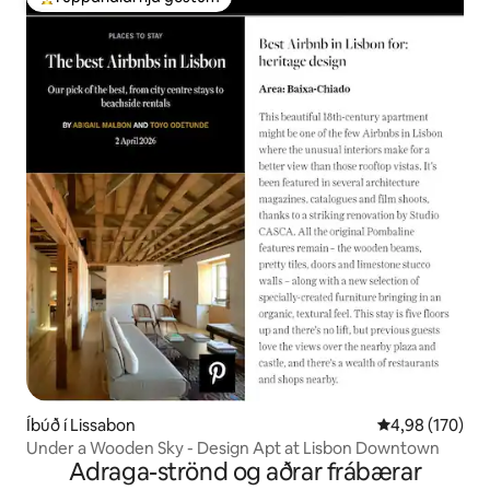
Í mestu uppáhaldi hjá gestum
Íbúð í Lissabon
4,98 af 5 í me
4,98 (170)
Under a Wooden Sky - Design Apt at Lisbon Downtown
Adraga-strönd og aðrar frábærar