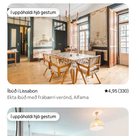
Í uppáhaldi hjá gestum
Í uppáhaldi hjá gestum
Íbúð í Lissabon
4,95 af 5 í me
4,95 (330)
Ekta íbúð með frábærri verönd, Alfama
Í uppáhaldi hjá gestum
Í uppáhaldi hjá gestum