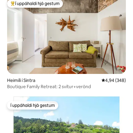
Í uppáhaldi hjá gestum
Í mestu uppáhaldi hjá gestum
Heimili í Sintra
4,94 af 5 í með
4,94 (348)
Boutique Family Retreat: 2 svítur+verönd
Í uppáhaldi hjá gestum
Í uppáhaldi hjá gestum