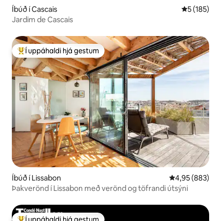
Íbúð í Cascais
5 af 5 í me
5 (185)
Jardim de Cascais
Í uppáhaldi hjá gestum
Í mestu uppáhaldi hjá gestum
Íbúð í Lissabon
4,95 af 5 í me
4,95 (883)
Þakverönd í Lissabon með verönd og töfrandi útsýni
Í uppáhaldi hjá gestum