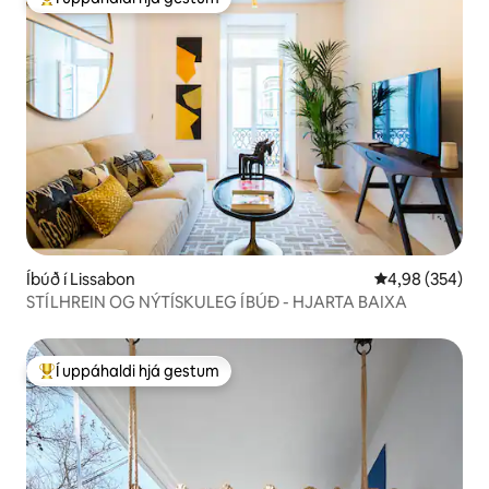
Í mestu uppáhaldi hjá gestum
Íbúð í Lissabon
4,98 af 5 í me
4,98 (354)
STÍLHREIN OG NÝTÍSKULEG ÍBÚÐ - HJARTA BAIXA
Í uppáhaldi hjá gestum
Í mestu uppáhaldi hjá gestum