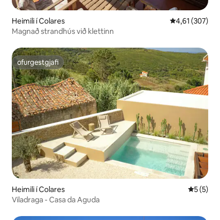
Heimili í Colares
4,61 af 5 í me
4,61 (307)
Magnað strandhús við klettinn
ofurgestgjafi
ofurgestgjafi
Heimili í Colares
5 af 5 í 
5 (5)
Viladraga - Casa da Aguda