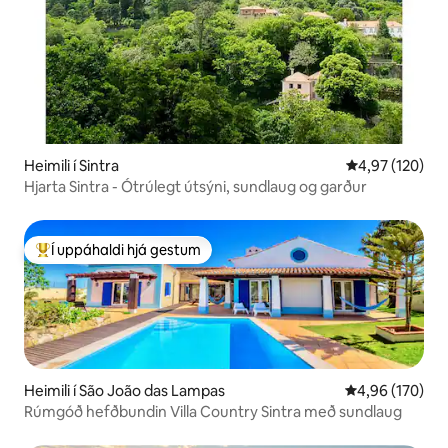
Heimili í Sintra
4,97 af 5 í me
4,97 (120)
Hjarta Sintra - Ótrúlegt útsýni, sundlaug og garður
Í uppáhaldi hjá gestum
Í mestu uppáhaldi hjá gestum
Heimili í São João das Lampas
4,96 af 5 í me
4,96 (170)
Rúmgóð hefðbundin Villa Country Sintra með sundlaug