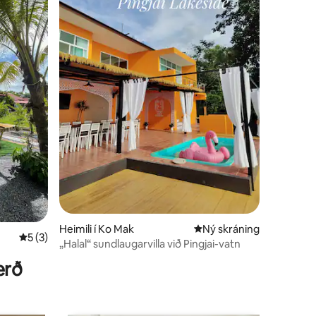
Heimili í Ko Mak
Ný gistiaðstaða
Ný skráning
5 af 5 í meðaleinkunn, 3 umsagnir
5 (3)
„Halal“ sundlaugarvilla við Pingjai-vatn
erð