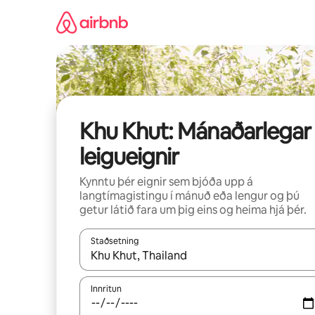
Stökkva
beint
að
efni
Khu Khut: Mánaðarlegar
leigueignir
Kynntu þér eignir sem bjóða upp á
langtímagistingu í mánuð eða lengur og þú
getur látið fara um þig eins og heima hjá þér.
Staðsetning
Þegar niðurstöður liggja fyrir skaltu nota upp og
Innritun