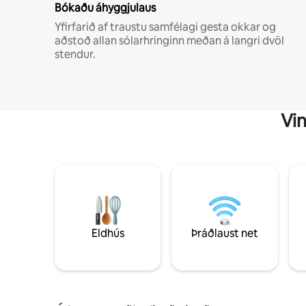
Bókaðu áhyggjulaus
Yfirfarið af traustu samfélagi gesta okkar og
aðstoð allan sólarhringinn meðan á langri dvöl
stendur.
Vin
Eldhús
Þráðlaust net