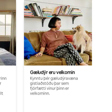
Gæludýr eru velkomin
rinn
Kynntu þér gæludýravæna
r
gistiaðstöðu þar sem
fjórfætti vinur þinn er
lt
velkominn.