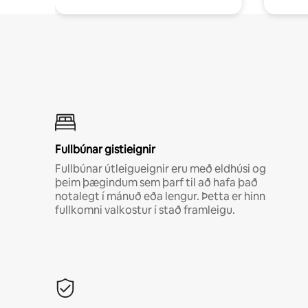
Fullbúnar gistieignir
Fullbúnar útleigueignir eru með eldhúsi og
þeim þægindum sem þarf til að hafa það
notalegt í mánuð eða lengur. Þetta er hinn
fullkomni valkostur í stað framleigu.