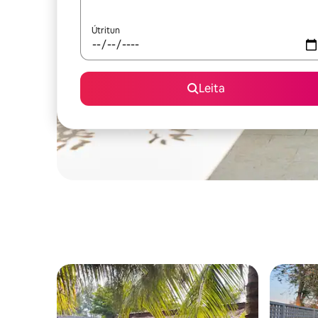
Útritun
Leita