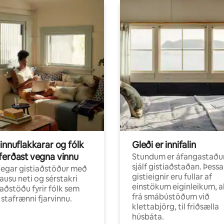
innuflakkarar og fólk
Gleði er innifalin
ferðast vegna vinnu
Stundum er áfangastaðu
sjálf gistiaðstaðan. Þessa
egar gistiaðstöður með
gistieignir eru fullar af
ausu neti og sérstakri
einstökum eiginleikum, al
aðstöðu fyrir fólk sem
frá smábústöðum við
r stafrænni fjarvinnu.
klettabjörg, til friðsælla
húsbáta.