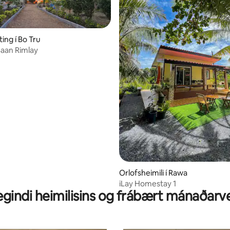
ing í Bo Tru
Baan Rimlay
nn, 10 umsagnir
Orlofsheimili í Rawa
iLay Homestay 1
gindi heimilisins og frábært mánaðarv