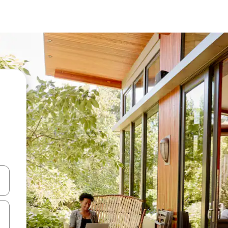
 niður örvalyklana eða skoða með því að snerta eða strjúka.