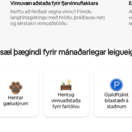
Vinnuvæn aðstaða fyrir fjarvinnuflakkara
E
Þarftu að ferðast vegna vinnu? Finndu
A
langtímagistingu með hröðu, þráðlausu neti
v
og sérstakri vinnuaðstöðu.
s
sæl þægindi fyrir mánaðarlegar leiguei
Hentug
Gjaldfrjálst
Hentar
vinnuaðstaða
bílastæði á
gæludýrum
fyrir fartölvu
staðnum