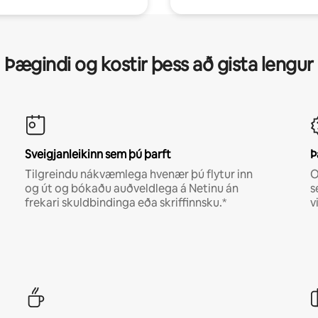
Þægindi og kostir þess að gista lengur
Sveigjanleikinn sem þú þarft
Þ
Tilgreindu nákvæmlega hvenær þú flytur inn
O
og út og bókaðu auðveldlega á Netinu án
s
frekari skuldbindinga eða skriffinnsku.*
v