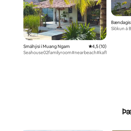
Bændagist
Slökun á 
Smáhýsi í Muang Ngam
4,5 af 5 í meðaleinku
4,5 (10)
Seahouse02familyroom#nearbeach#kaffihús
Þæ