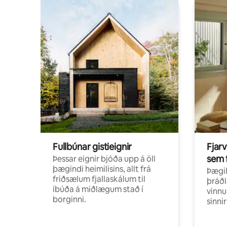
Fullbúnar gistieignir
Fjarv
sem 
Þessar eignir bjóða upp á öll
þægindi heimilisins, allt frá
Þægil
friðsælum fjallaskálum til
þráðl
íbúða á miðlægum stað í
vinnu
borginni.
sinni