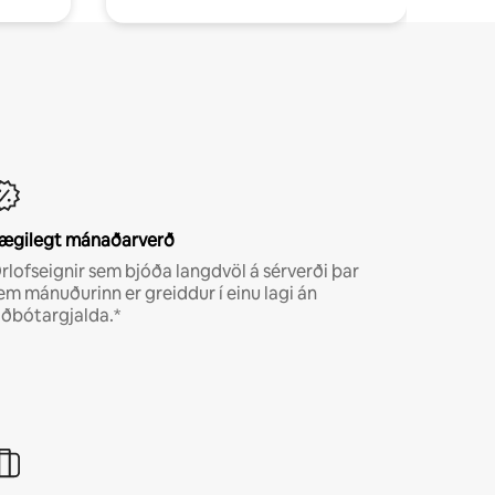
ægilegt mánaðarverð
rlofseignir sem bjóða langdvöl á sérverði þar
em mánuðurinn er greiddur í einu lagi án
iðbótargjalda.*