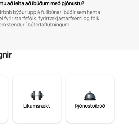
rtu að leita að íbúðum með þjónustu?
irbnb býður upp á fullbúnar íbúðir sem henta
el fyrir starfsfólk, fyrirtækjastarfsemi og fólk
em stendur í búferlaflutningum.
gnir
Líkamsrækt
Þjónustuíbúð