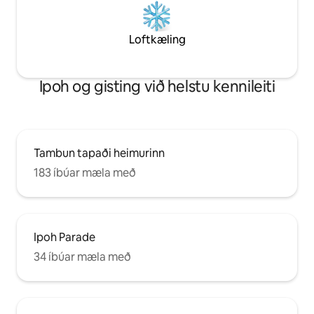
vinum!Þetta er besti kosturinn til að
skapa ógleymanlegar minningar hvort
sem það er fjölskylduferð eða vinahópur!
Loftkæling
Ipoh og gisting við helstu kennileiti
Tambun tapaði heimurinn
183 íbúar mæla með
Ipoh Parade
34 íbúar mæla með