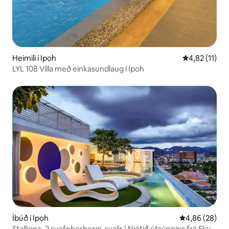
Heimili í Ipoh
4,82 af 5 í m
4,82 (11)
LYL 108 Villa með einkasundlaug í Ipoh
Íbúð í Ipoh
4,86 af 5 í m
4,86 (28)
Stallionz, 2 svefnherbergi, svalir | Njótið útsýnisins frá Sky