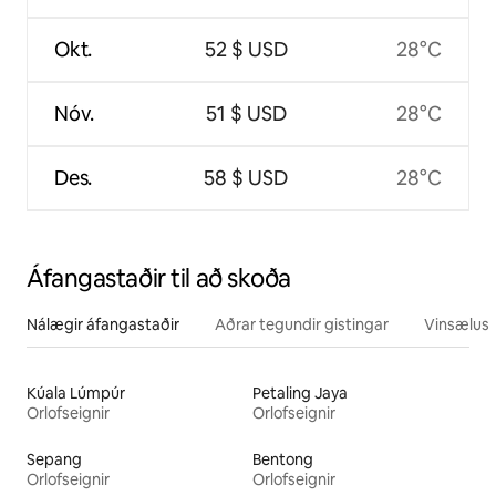
Okt.
52 $ USD
28°C
Nóv.
51 $ USD
28°C
Des.
58 $ USD
28°C
Áfangastaðir til að skoða
Nálægir áfangastaðir
Aðrar tegundir gistingar
Vinsælustu
Kúala Lúmpúr
Petaling Jaya
Orlofseignir
Orlofseignir
Sepang
Bentong
Orlofseignir
Orlofseignir