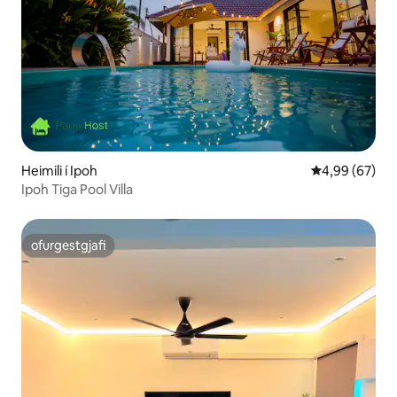
Heimili í Ipoh
4,99 af 5 í m
4,99 (67)
Ipoh Tiga Pool Villa
ofurgestgjafi
ofurgestgjafi