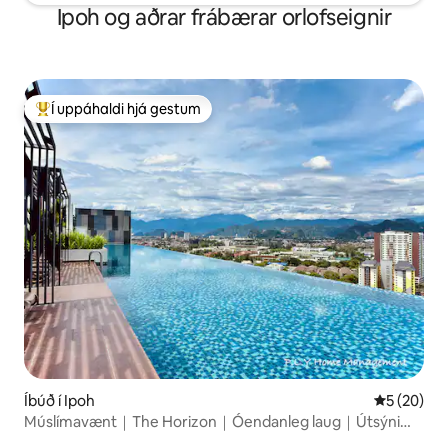
Ipoh og aðrar frábærar orlofseignir
Í uppáhaldi hjá gestum
Í mestu uppáhaldi hjá gestum
Íbúð í Ipoh
5 af 5 í m
5 (20)
Múslímavænt｜The Horizon｜Óendanleg laug｜Útsýni
yfir borgina