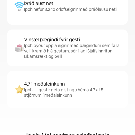
Þráðlaust net
Ipoh hefur 3.240 orlofseignir með þráðlausu neti
Vinsæl þægindi fyrir gesti
Ipoh býður upp á eignir með þægindum sem falla
vel í kramið hjá gestum, sér í lagi Sjálfsinnritun,
Líkamsrækt og Grill
4,7 í meðaleinkunn
Ipoh — gestir gefa gistingu hérna 4,7 af 5
stjörnum í meðaleinkunn