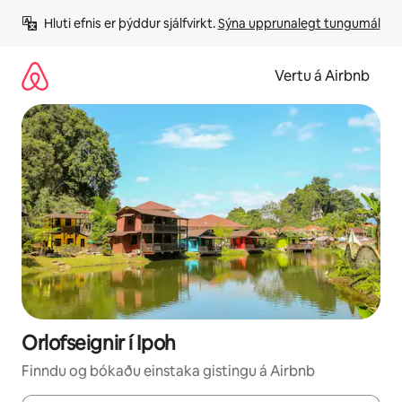
Stökkva
Hluti efnis er þýddur sjálfvirkt. 
Sýna upprunalegt tungumál
beint
að
efni
Vertu á Airbnb
Orlofseignir í Ipoh
Finndu og bókaðu einstaka gistingu á Airbnb