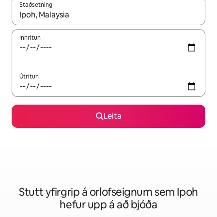
Staðsetning
Þegar niðurstöður liggja fyrir skaltu nota upp og niður örvalyk
Innritun
Útritun
Leita
Stutt yfirgrip á orlofseignum sem Ipoh
hefur upp á að bjóða