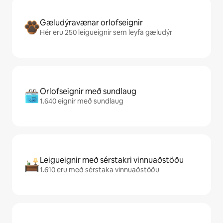
Gæludýravænar orlofseignir
Hér eru 250 leigueignir sem leyfa gæludýr
Orlofseignir með sundlaug
1.640 eignir með sundlaug
Leigueignir með sérstakri vinnuaðstöðu
1.610 eru með sérstaka vinnuaðstöðu