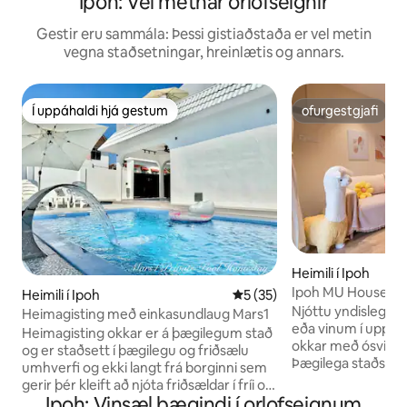
Ipoh: Vel metnar orlofseignir
Gestir eru sammála: Þessi gistiaðstaða er vel metin
vegna staðsetningar, hreinlætis og annars.
Í uppáhaldi hjá gestum
ofurgestgjafi
Í uppáhaldi hjá gestum
ofurgestgjafi
Heimili í Ipoh
Ipoh MU House 27(
Heimili í Ipoh
5 af 5 í meðaleinkunn, 35 u
5 (35)
Cermin)/Muji Styl
Njóttu yndislegrar
Heimagisting með einkasundlaug Mars1
eða vinum í uppg
Heimagisting okkar er á þægilegum stað
okkar með ósvikinn
og er staðsett í þægilegu og friðsælu
Þægilega staðsett:
umhverfi og ekki langt frá borginni sem
Ipoh Simpang Pulai
gerir þér kleift að njóta friðsældar í fríi og
frm KL. •5 mín í bíl
Ipoh: Vinsæl þægindi í orlofseignum
greiðs aðgangs að helstu áhugaverðu