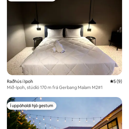
Raðhús í Ipoh
5 af 5 í 
5 (9)
Mið-Ipoh, stúdíó 170 m frá Gerbang Malam M2#1
Í uppáhaldi hjá gestum
Í uppáhaldi hjá gestum