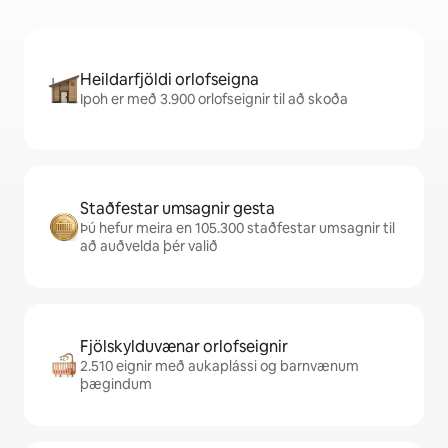
Heildarfjöldi orlofseigna
Ipoh er með 3.900 orlofseignir til að skoða
Staðfestar umsagnir gesta
Þú hefur meira en 105.300 staðfestar umsagnir til
að auðvelda þér valið
Fjölskylduvænar orlofseignir
2.510 eignir með aukaplássi og barnvænum
þægindum