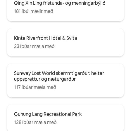
Qing Xin Ling frístunda- og menningarbýlið
181 íbúi mælir með
Kinta Riverfront Hótel & Svíta
23 íbúar mæla með
Sunway Lost World skemmtigarður: heitar
uppsprettur og næturgarður
117 íbúar mæla með
Gunung Lang Recreational Park
128 íbúar mæla með