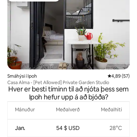
Smáhýsi í Ipoh
4,89 af 5 í m
4,89 (57)
Casa Alma - [Pet Allowed] Private Garden Studio
Hver er besti tíminn til að njóta þess sem
Ipoh hefur upp á að bjóða?
Mánuður
Meðalverð
Meðalhiti
Jan.
54 $ USD
28°C