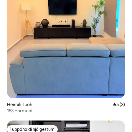
Heimili í Ipoh
5 af 5 í 
5 (3)
153 Harmoni
Í uppáhaldi hjá gestum
Í uppáhaldi hjá gestum