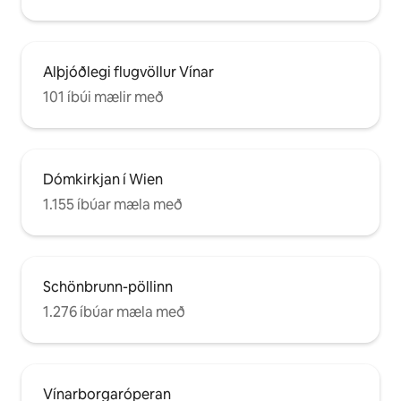
Alþjóðlegi flugvöllur Vínar
101 íbúi mælir með
Dómkirkjan í Wien
1.155 íbúar mæla með
Schönbrunn-pöllinn
1.276 íbúar mæla með
Vínarborgaróperan