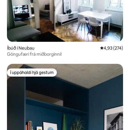
Íbúð í Neubau
4,93 af 5 í me
4,93 (274)
Göngufæri frá miðborginni!
Í uppáhaldi hjá gestum
Í uppáhaldi hjá gestum