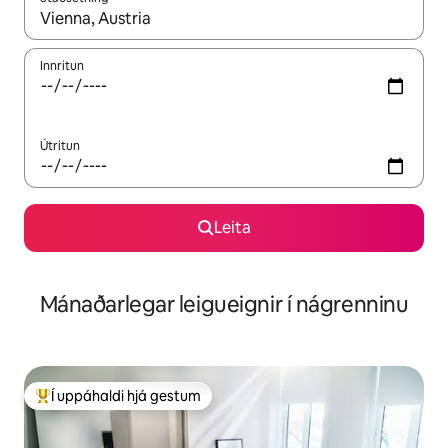
Þegar niðurstöður liggja fyrir skaltu nota upp og niður örvalyk
Innritun
Útritun
Leita
Mánaðarlegar leigueignir í nágrenninu
Í uppáhaldi hjá gestum
Í mestu uppáhaldi hjá gestum