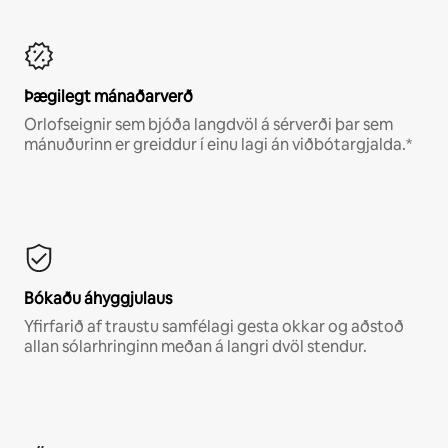
Þægilegt mánaðarverð
Orlofseignir sem bjóða langdvöl á sérverði þar sem
mánuðurinn er greiddur í einu lagi án viðbótargjalda.*
Bókaðu áhyggjulaus
Yfirfarið af traustu samfélagi gesta okkar og aðstoð
allan sólarhringinn meðan á langri dvöl stendur.