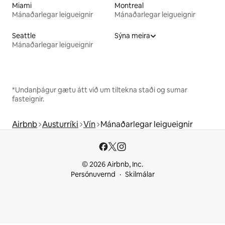
Miami
Montreal
Mánaðarlegar leigueignir
Mánaðarlegar leigueignir
Seattle
Sýna meira
Mánaðarlegar leigueignir
*Undanþágur gætu átt við um tiltekna staði og sumar
fasteignir.
Airbnb
Austurríki
Vín
Mánaðarlegar leigueignir
© 2026 Airbnb, Inc.
Persónuvernd
Skilmálar