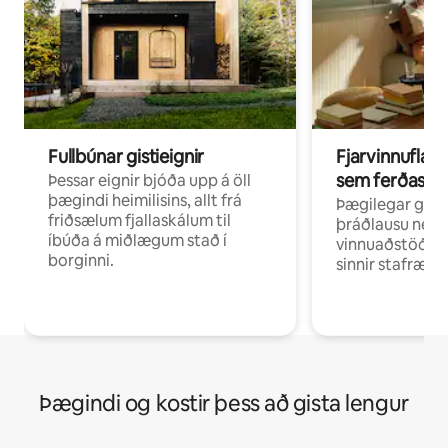
Fullbúnar gistieignir
Fjarvinnuflakk
sem ferðast v
Þessar eignir bjóða upp á öll
þægindi heimilisins, allt frá
Þægilegar gist
friðsælum fjallaskálum til
þráðlausu neti 
íbúða á miðlægum stað í
vinnuaðstöðu fy
borginni.
sinnir stafrænni
Þægindi og kostir þess að gista lengur