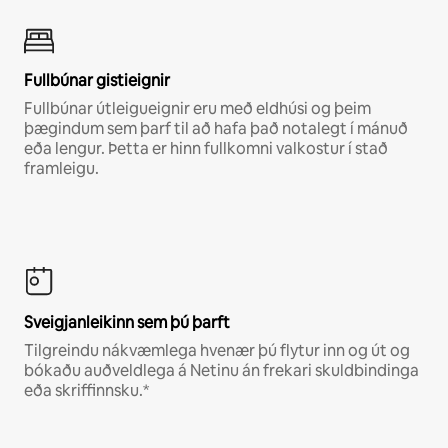
Fullbúnar gistieignir
Fullbúnar útleigueignir eru með eldhúsi og þeim
þægindum sem þarf til að hafa það notalegt í mánuð
eða lengur. Þetta er hinn fullkomni valkostur í stað
framleigu.
Sveigjanleikinn sem þú þarft
Tilgreindu nákvæmlega hvenær þú flytur inn og út og
bókaðu auðveldlega á Netinu án frekari skuldbindinga
eða skriffinnsku.*