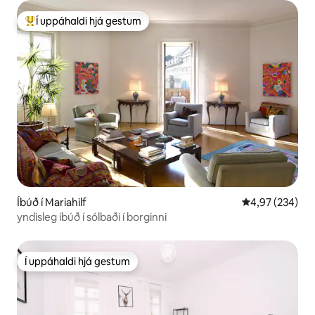
Í uppáhaldi hjá gestum
Í mestu uppáhaldi hjá gestum
Íbúð í Mariahilf
4,97 af 5 í me
4,97 (234)
yndisleg íbúð í sólbaði í borginni
Í uppáhaldi hjá gestum
Í uppáhaldi hjá gestum