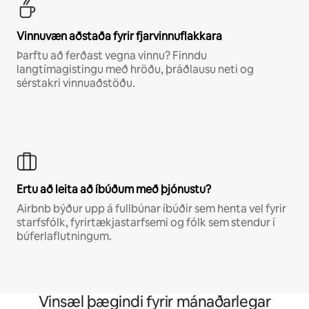
Vinnuvæn aðstaða fyrir fjarvinnuflakkara
Þarftu að ferðast vegna vinnu? Finndu
langtímagistingu með hröðu, þráðlausu neti og
sérstakri vinnuaðstöðu.
Ertu að leita að íbúðum með þjónustu?
Airbnb býður upp á fullbúnar íbúðir sem henta vel fyrir
starfsfólk, fyrirtækjastarfsemi og fólk sem stendur í
búferlaflutningum.
Vinsæl þægindi fyrir mánaðarlegar