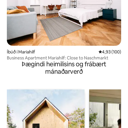
Íbúð í Mariahilf
4,93 af 5 í me
4,93 (100)
Business Apartment Mariahilf: Close to Naschmarkt
Þægindi heimilisins og frábært
mánaðarverð