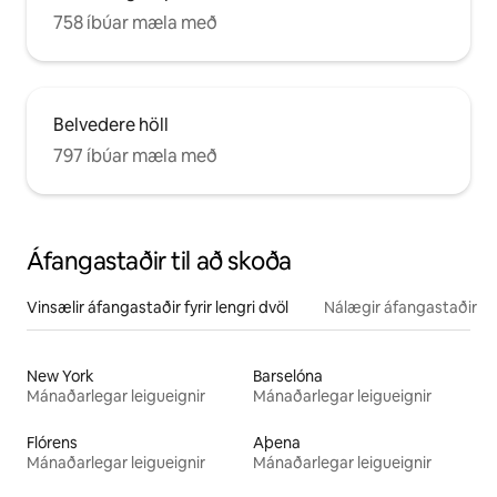
758 íbúar mæla með
Belvedere höll
797 íbúar mæla með
Áfangastaðir til að skoða
Vinsælir áfangastaðir fyrir lengri dvöl
Nálægir áfangastaðir
New York
Barselóna
Mánaðarlegar leigueignir
Mánaðarlegar leigueignir
Flórens
Aþena
Mánaðarlegar leigueignir
Mánaðarlegar leigueignir