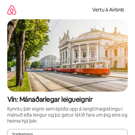
Stökkva
beint
Vertu á Airbnb
að
efni
Vín: Mánaðarlegar leigueignir
Kynntu þér eignir sem bjóða upp á langtímagistingu í
mánuð eða lengur og þú getur látið fara um þig eins og
heima hjá þér.
Staðsetning