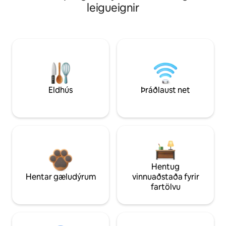
leigueignir
Eldhús
Þráðlaust net
Hentug
Hentar gæludýrum
vinnuaðstaða fyrir
fartölvu