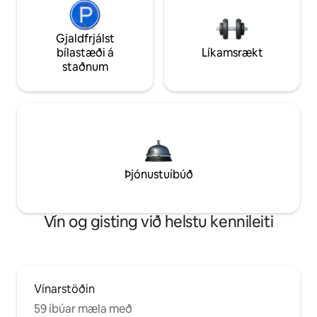
Gjaldfrjálst
bílastæði á
Líkamsrækt
staðnum
Þjónustuíbúð
Vín og gisting við helstu kennileiti
Vínarstöðin
59 íbúar mæla með