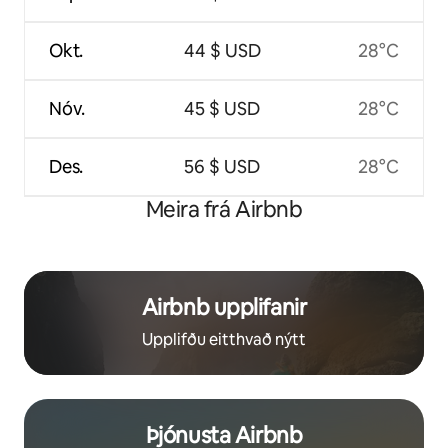
Okt.
44 $ USD
28°C
Nóv.
45 $ USD
28°C
Des.
56 $ USD
28°C
Meira frá Airbnb
Airbnb upplifanir
Upplifðu eitthvað nýtt
Þjónusta Airbnb