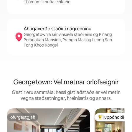
stjörnum í meðaleinkunn
Áhugaverðir staðir í nágrenninu
Georgetown á sér vinsæla staði eins og Pinang
Peranakan Mansion, Prangin Mall og Leong San
Tong Khoo Kongsi
Georgetown: Vel metnar orlofseignir
Gestir eru sammála: Þessi gistiaðstaða er vel metin
vegna staðsetningar, hreinlætis og annars.
ofurgestgjafi
Í uppáhaldi hj
ofurgestgjafi
Í mestu uppáhald