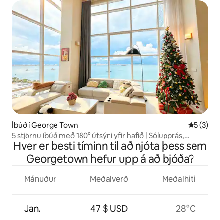
Íbúð í George Town
5 af 5 í 
5 (3)
5 stjörnu íbúð með 180° útsýni yfir hafið | Sólupprás,
Hver er besti tíminn til að njóta þess sem
matparadís
Georgetown hefur upp á að bjóða?
Mánuður
Meðalverð
Meðalhiti
Jan.
47 $ USD
28°C