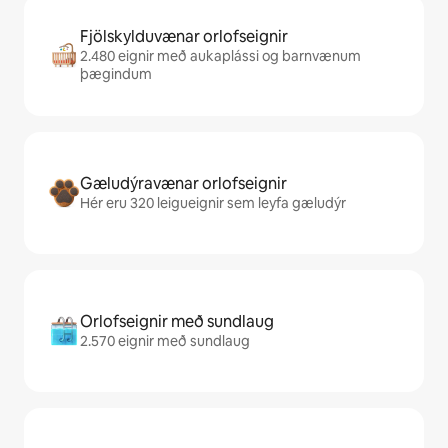
Fjölskylduvænar orlofseignir
2.480 eignir með aukaplássi og barnvænum
þægindum
Gæludýravænar orlofseignir
Hér eru 320 leigueignir sem leyfa gæludýr
Orlofseignir með sundlaug
2.570 eignir með sundlaug