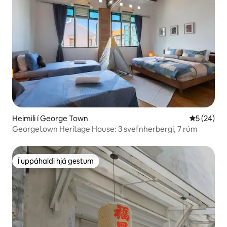
Heimili í George Town
5 af 5 í m
5 (24)
Georgetown Heritage House: 3 svefnherbergi, 7 rúm
Í uppáhaldi hjá gestum
Í uppáhaldi hjá gestum