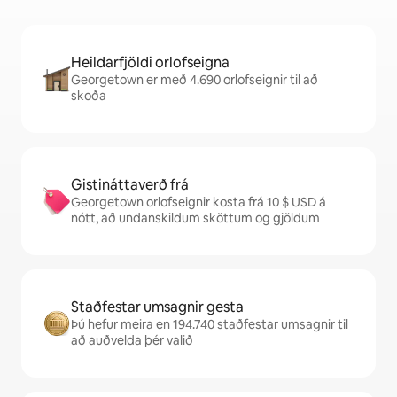
Heildarfjöldi orlofseigna
Georgetown er með 4.690 orlofseignir til að
skoða
Gistináttaverð frá
Georgetown orlofseignir kosta frá 10 $ USD á
nótt, að undanskildum sköttum og gjöldum
Staðfestar umsagnir gesta
Þú hefur meira en 194.740 staðfestar umsagnir til
að auðvelda þér valið