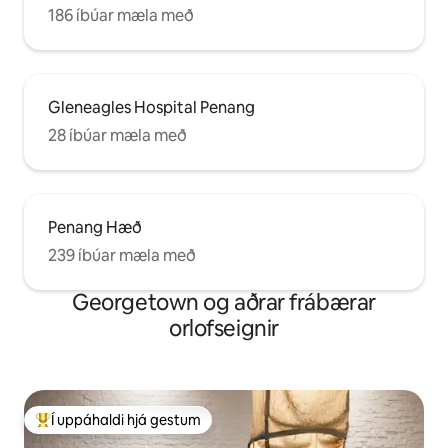
186 íbúar mæla með
Gleneagles Hospital Penang
28 íbúar mæla með
Penang Hæð
239 íbúar mæla með
Georgetown og aðrar frábærar
orlofseignir
Í uppáhaldi hjá gestum
Í mestu uppáhaldi hjá gestum