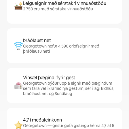
Leigueignir með sérstakri vinnuaðstöðu
2.750 eru með sérstaka vinnuaðstöðu
Þráðlaust net
Georgetown hefur 4.590 orlofseignir með
þráðlausu neti
Vinsæl þægindi fyrir gesti
Georgetown býður upp á eignir með þægindum
sem falla vel í kramið hjá gestum, sér í lagi Eldhús,
Þráðlaust net og Sundlaug
4,7 í meðaleinkunn
Georgetown — gestir gefa gistingu hérna 4,7 af 5