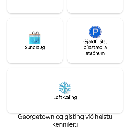
skoðunarferðir, viðskipti eða
læknismeðferð.
Gjaldfrjálst
Sundlaug
bílastæði á
staðnum
Loftkæling
Georgetown og gisting við helstu
kennileiti