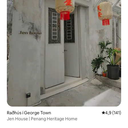
Raðhús í George Town
4,9 af 5 í me
4,9 (141)
Jen House | Penang Heritage Home