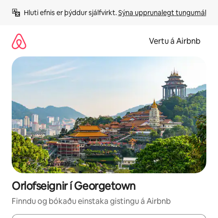
Stökkva
Hluti efnis er þýddur sjálfvirkt. 
Sýna upprunalegt tungumál
beint
að
efni
Vertu á Airbnb
Orlofseignir í Georgetown
Finndu og bókaðu einstaka gistingu á Airbnb