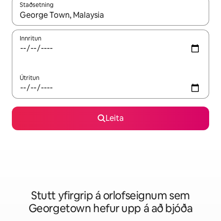
Staðsetning
Þegar niðurstöður liggja fyrir skaltu nota upp og niður örvalyk
Innritun
Útritun
Leita
Stutt yfirgrip á orlofseignum sem
Georgetown hefur upp á að bjóða