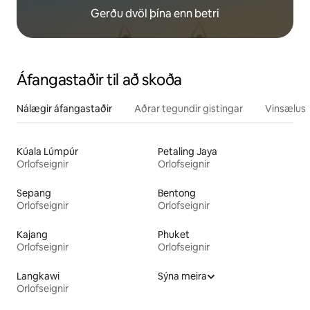
Gerðu dvöl þína enn betri
Áfangastaðir til að skoða
Nálægir áfangastaðir
Aðrar tegundir gistingar
Vinsælustu
Kúala Lúmpúr
Petaling Jaya
Orlofseignir
Orlofseignir
Sepang
Bentong
Orlofseignir
Orlofseignir
Kajang
Phuket
Orlofseignir
Orlofseignir
Langkawi
Sýna meira
Orlofseignir