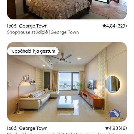
Íbúð í George Town
4,84 af 5 í me
4,84 (329)
Shophouse stúdíóið í George Town
Í uppáhaldi hjá gestum
Í uppáhaldi hjá gestum
Íbúð í George Town
4,93 af 5 í m
4,93 (46)