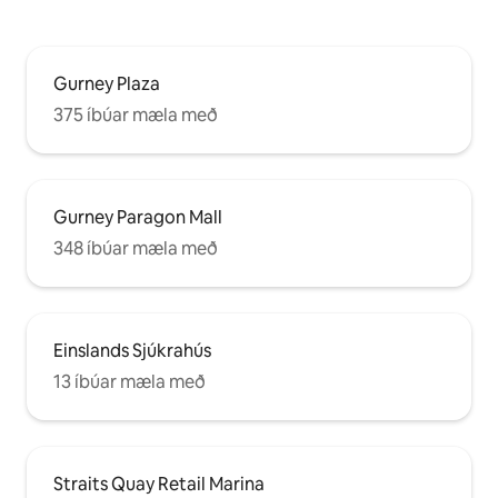
Gurney Plaza
375 íbúar mæla með
Gurney Paragon Mall
348 íbúar mæla með
Einslands Sjúkrahús
13 íbúar mæla með
Straits Quay Retail Marina