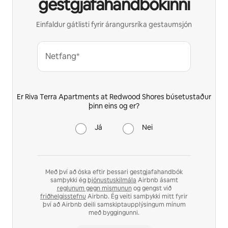
gestgjafahandbókinni
Einfaldur gátlisti fyrir árangursríka gestaumsjón
Netfang*
Er Riva Terra Apartments at Redwood Shores búsetustaður
þinn eins og er?
Já
Nei
Með því að óska eftir þessari gestgjafahandbók
samþykki ég
þjónustuskilmála
Airbnb ásamt
reglunum gegn mismunun
og gengst við
friðhelgisstefnu
Airbnb. Ég veiti samþykki mitt fyrir
því að Airbnb deili samskiptaupplýsingum mínum
með byggingunni.