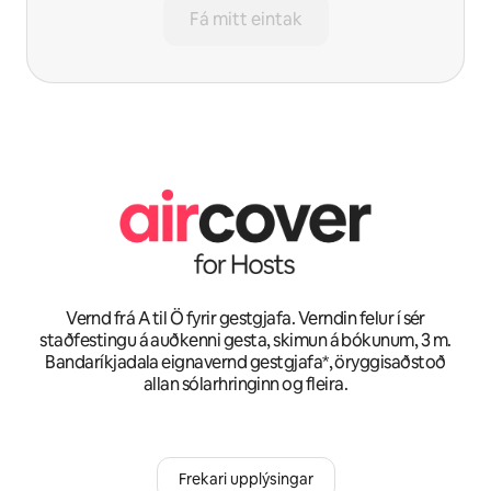
Fá mitt eintak
Vernd frá A til Ö fyrir gestgjafa. Verndin felur í sér
staðfestingu á auðkenni gesta, skimun á bókunum, 3 m.
Bandaríkjadala eignavernd gestgjafa*, öryggisaðstoð
allan sólarhringinn og fleira.
Frekari upplýsingar