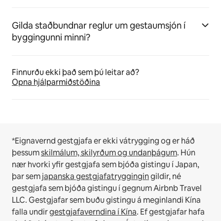
Gilda staðbundnar reglur um gestaumsjón í
byggingunni minni?
Finnurðu ekki það sem þú leitar að?
Opna hjálparmiðstöðina
*Eignavernd gestgjafa er ekki vátrygging og er háð
þessum
skilmálum, skilyrðum og undanþágum
.
Hún
nær hvorki yfir gestgjafa sem bjóða gistingu í Japan,
þar sem
japanska gestgjafatryggingin
gildir, né
gestgjafa sem bjóða gistingu í gegnum Airbnb Travel
LLC.
Gestgjafar sem buðu gistingu á meginlandi Kína
falla undir
gestgjafaverndina í Kína
.
Ef gestgjafar hafa