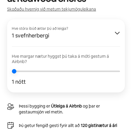
Skoðaðu hvernig við metum tekjumöguleikana
Hve stóra íbúð ætlar þú að leigja?
1 svefnherbergi
Hve margar nætur hyggst þú taka á móti gestum á
Airbnb?
1 nótt
Þessi bygging er
Útleiga á Airbnb
og þar er
gestaumsjón vel metin.
Þú getur fengið gesti fyrir allt að
120 gistinætur á ári