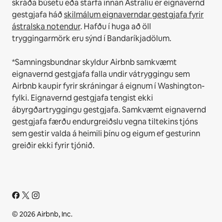
skráða búsetu eða starfa innan Ástralíu er eignavernd
gestgjafa háð
skilmálum eignaverndar gestgjafa fyrir
ástralska notendur
. Hafðu í huga að öll
tryggingarmörk eru sýnd í Bandaríkjadölum.
*Samningsbundnar skyldur Airbnb samkvæmt
eignavernd gestgjafa falla undir vátryggingu sem
Airbnb kaupir fyrir skráningar á eignum í Washington-
fylki. Eignavernd gestgjafa tengist ekki
ábyrgðartryggingu gestgjafa. Samkvæmt eignavernd
gestgjafa færðu endurgreiðslu vegna tiltekins tjóns
sem gestir valda á heimili þínu og eigum ef gesturinn
greiðir ekki fyrir tjónið.
© 2026 Airbnb, Inc.