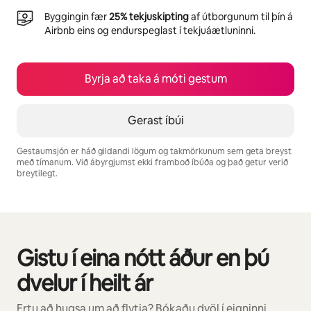
Byggingin fær
25% tekjuskipting
af útborgunum til þín á
Airbnb eins og endurspeglast í tekjuáætluninni.
Byrja að taka á móti gestum
Gerast íbúi
Gestaumsjón er háð gildandi lögum og takmörkunum sem geta breyst
með tímanum. Við ábyrgjumst ekki framboð íbúða og það getur verið
breytilegt.
Þú gætir unnið þér inn $1003 á mánuði
Gistu í eina nótt áður en þú
0 atriði af 0 sýnd
dvelur í heilt ár
Ertu að hugsa um að flytja? Bókaðu dvöl í eigninni