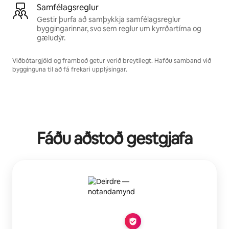
Samfélagsreglur
Gestir þurfa að samþykkja samfélagsreglur
byggingarinnar, svo sem reglur um kyrrðartíma og
gæludýr.
Viðbótargjöld og framboð getur verið breytilegt. Hafðu samband við
bygginguna til að fá frekari upplýsingar.
Fáðu aðstoð gestgjafa