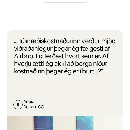
„Húsnæðiskostnaðurinn verður mjög
viðráðanlegur þegar ég fæ gesti af
Airbnb. Ég ferðast hvort sem er. Af
hverju ætti ég ekki að borga niður
kostnaðinn þegar ég er í burtu?“
Angie
Denver, CO