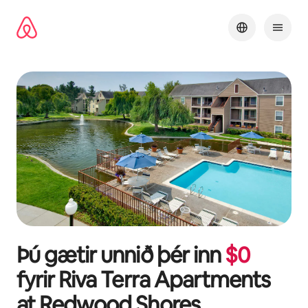
Stökkva
beint
að
efni
Þú gætir unnið þér inn
$
0
fyrir
Riva Terra Apartments
at Redwood Shores