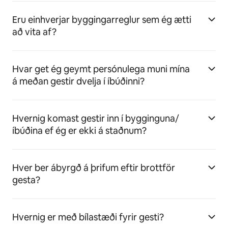
Eru einhverjar byggingarreglur sem ég ætti
að vita af?
Hvar get ég geymt persónulega muni mína
á meðan gestir dvelja í íbúðinni?
Hvernig komast gestir inn í bygginguna/
íbúðina ef ég er ekki á staðnum?
Hver ber ábyrgð á þrifum eftir brottför
gesta?
Hvernig er með bílastæði fyrir gesti?