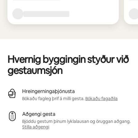
Hvernig byggingin styður við
gestaumsjón
Hreingerningaþjónusta
Bókaðu fagleg þrif á milli gesta.
Bókaðu fagaðila
Aðgengi gesta
Bjóddu gestum þínum lyklalausan og öruggan aðgang.
Stilla aðgengi