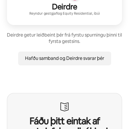
Deirdre
Reyndur gestgjafi
og
Equity Residential
, íbúi
Deirdre getur leiðbeint þér frá fyrstu spurningu þinni til
fyrsta gestsins.
Hafðu samband og Deirdre svarar þér
Fáðu þitt eintak af