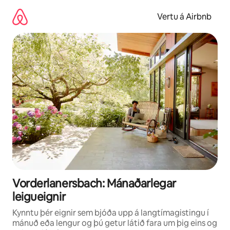
Stökkva
beint
Vertu á Airbnb
að
efni
Vorderlanersbach: Mánaðarlegar
leigueignir
Kynntu þér eignir sem bjóða upp á langtímagistingu í
mánuð eða lengur og þú getur látið fara um þig eins og