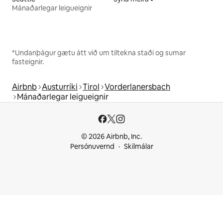
Mánaðarlegar leigueignir
*Undanþágur gætu átt við um tiltekna staði og sumar
fasteignir.
Airbnb
Austurríki
Tirol
Vorderlanersbach
Mánaðarlegar leigueignir
© 2026 Airbnb, Inc.
Persónuvernd
Skilmálar