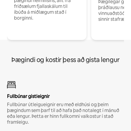
þægindi heimilisins, allt frá
Þægilegar gist
friðsælum fjallaskálum til
þráðlausu neti 
íbúða á miðlægum stað í
vinnuaðstöðu fy
borginni.
sinnir stafrænni
Þægindi og kostir þess að gista lengur
Fullbúnar gistieignir
Fullbúnar útleigueignir eru með eldhúsi og þeim
þægindum sem þarf til að hafa það notalegt í mánuð
eða lengur. Þetta er hinn fullkomni valkostur í stað
framleigu.