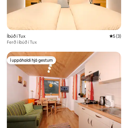
Íbúð í Tux
5 af 5 í 
5 (3)
Ferð í íbúð í Tux
Í uppáhaldi hjá gestum
Í uppáhaldi hjá gestum