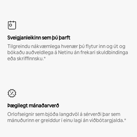
Sveigjanleikinn sem þú þarft
Tilgreindu nákvæmlega hvenær þú flytur inn og út og
bókaðu auðveldlega á Netinu án frekari skuldbindinga
eða skriffinnsku.*
Þægilegt mánaðarverð
Orlofseignir sem bjóða langdvöl á sérverði þar sem
mánuðurinn er greiddur í einu lagi án viðbótargjalda.*