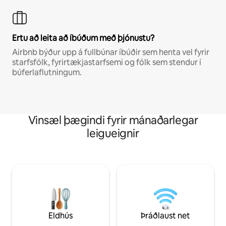
Ertu að leita að íbúðum með þjónustu?
Airbnb býður upp á fullbúnar íbúðir sem henta vel fyrir
starfsfólk, fyrirtækjastarfsemi og fólk sem stendur í
búferlaflutningum.
Vinsæl þægindi fyrir mánaðarlegar
leigueignir
Eldhús
Þráðlaust net