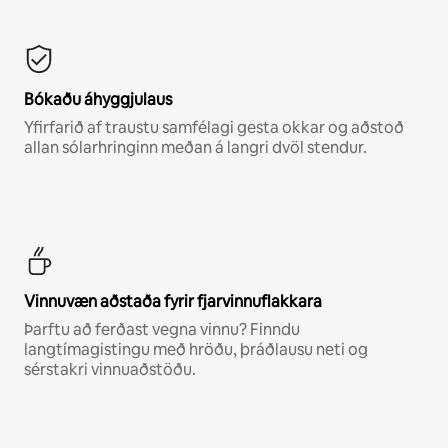
Bókaðu áhyggjulaus
Yfirfarið af traustu samfélagi gesta okkar og aðstoð
allan sólarhringinn meðan á langri dvöl stendur.
Vinnuvæn aðstaða fyrir fjarvinnuflakkara
Þarftu að ferðast vegna vinnu? Finndu
langtímagistingu með hröðu, þráðlausu neti og
sérstakri vinnuaðstöðu.