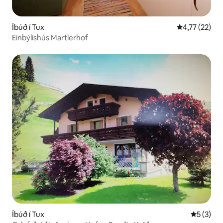
Íbúð í Tux
4,77 af 5 í m
4,77 (22)
Einbýlishús Martlerhof
Íbúð í Tux
5 af 5 í 
5 (3)