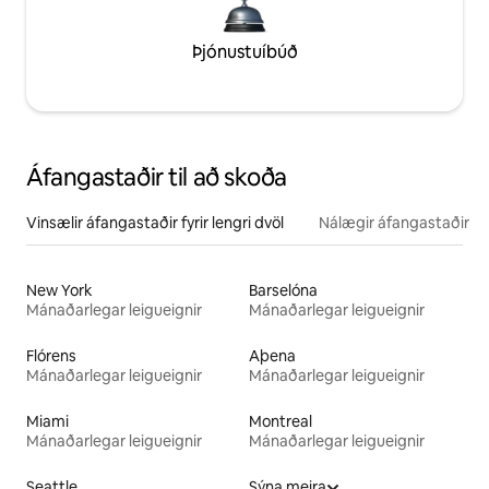
Þjónustuíbúð
Áfangastaðir til að skoða
Vinsælir áfangastaðir fyrir lengri dvöl
Nálægir áfangastaðir
New York
Barselóna
Mánaðarlegar leigueignir
Mánaðarlegar leigueignir
Flórens
Aþena
Mánaðarlegar leigueignir
Mánaðarlegar leigueignir
Miami
Montreal
Mánaðarlegar leigueignir
Mánaðarlegar leigueignir
Seattle
Sýna meira