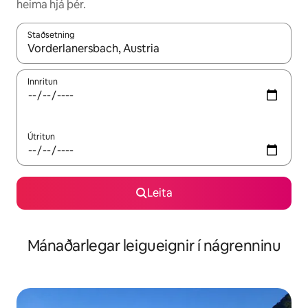
heima hjá þér.
Staðsetning
Þegar niðurstöður liggja fyrir skaltu nota upp og niður örvalyk
Innritun
Útritun
Leita
Mánaðarlegar leigueignir í nágrenninu