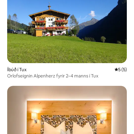
Íbúð í Tux
5 af 5 í 
5 (5)
Orlofseignin Alpenherz fyrir 2–4 manns í Tux