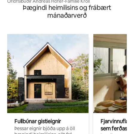
Orlofsíbúðir Andreas Hofer-Familie Kröll
Þægindi heimilisins og frábært
mánaðarverð
Fullbúnar gistieignir
Fjarvinnuflakk
sem ferðast v
Þessar eignir bjóða upp á öll