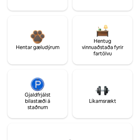
Hentug
Hentar gæludýrum
vinnuaðstaða fyrir
fartölvu
Gjaldfrjálst
bílastæði á
Líkamsrækt
staðnum