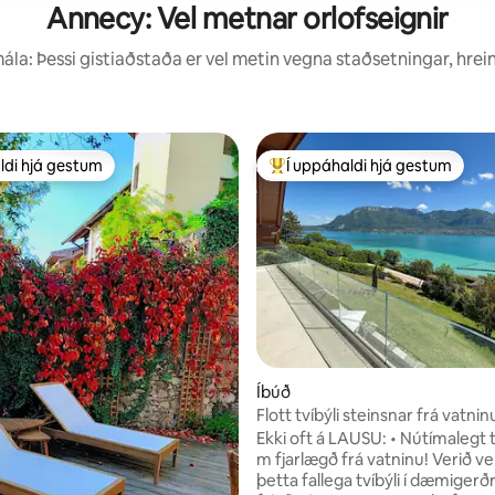
Annecy: Vel metnar orlofseignir
la: Þessi gistiaðstaða er vel metin vegna staðsetningar, hrei
ldi hjá gestum
Í uppáhaldi hjá gestum
ldi hjá gestum
Í mestu uppáhaldi hjá gestum
nn, 92 umsagnir
Íbúð
Flott tvíbýli steinsnar frá vatnin
Ekki oft á LAUSU: • Nútímalegt tv
m fjarlægð frá vatninu! Verið velkomin í
þetta fallega tvíbýli í dæmigerðri