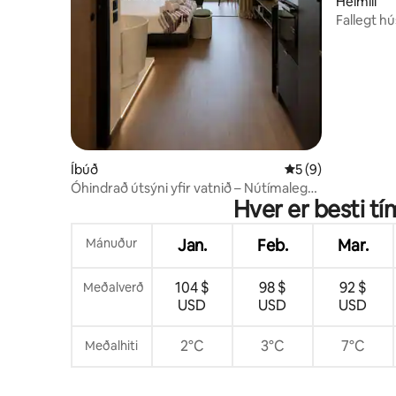
Heimili
Fallegt hú
fullkomið 
Íbúð
5 af 5 í meðaleink
5 (9)
Óhindrað útsýni yfir vatnið – Nútímaleg
Hver er besti tí
íbúð
Mánuður
Jan.
Feb.
Mar.
104 $
98 $
92 $
Meðalverð
USD
USD
USD
2°C
3°C
7°C
Meðalhiti