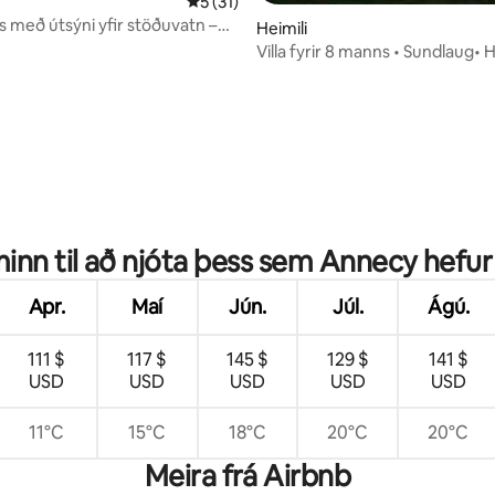
5 af 5 í meðaleinkunn, 31 umsagnir
5 (31)
s með útsýni yfir stöðuvatn –
Heimili
fyrir fjölskylduna
Villa fyrir 8 manns • Sundlaug• H
Afþreyingarherbergi • Lac Ann
unn, 9 umsagnir
minn til að njóta þess sem Annecy hefu
Apr.
Maí
Jún.
Júl.
Ágú.
111 $
117 $
145 $
129 $
141 $
USD
USD
USD
USD
USD
11°C
15°C
18°C
20°C
20°C
Meira frá Airbnb