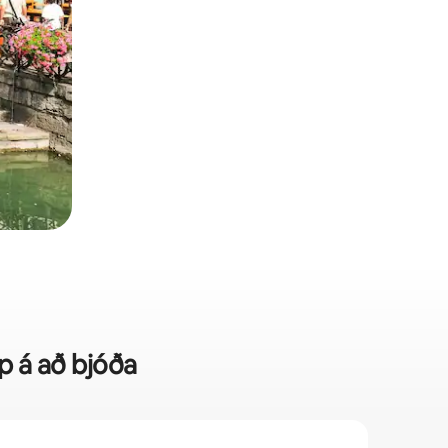
p á að bjóða