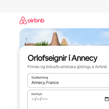
Stökkva
beint
að
efni
Orlofseignir í Annecy
Finndu og bókaðu einstaka gistingu á Airbnb
Staðsetning
Þegar niðurstöður liggja fyrir skaltu nota upp og
Innritun