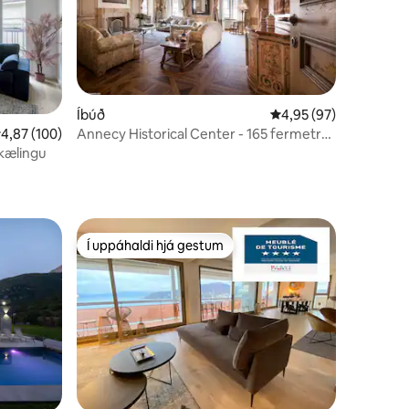
Íbúð
4,95 af 5 í meðaleink
4,95 (97)
,87 af 5 í meðaleinkunn, 100 umsagnir
4,87 (100)
Annecy Historical Center - 165 fermetrar
- 3
kælingu
Í uppáhaldi hjá gestum
Í uppáhaldi hjá gestum