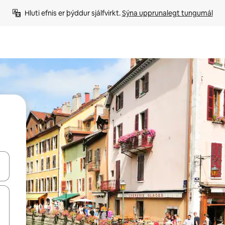
Hluti efnis er þýddur sjálfvirkt. 
Sýna upprunalegt tungumál
 niður örvalyklana eða skoða með því að snerta eða strjúka.