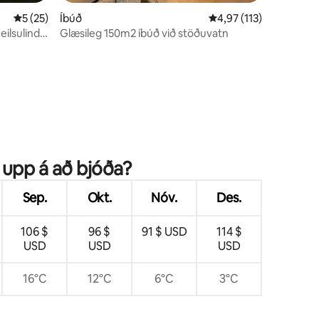
5 af 5 í meðaleinkunn, 25 umsagnir
5 (25)
Íbúð
4,97 af 5 í meðaleinku
4,97 (113)
eilsulind •
Glæsileg 150m2 íbúð við stöðuvatn
ecy
r upp á að bjóða?
Sep.
Okt.
Nóv.
Des.
106 $
96 $
91 $ USD
114 $
USD
USD
USD
16°C
12°C
6°C
3°C