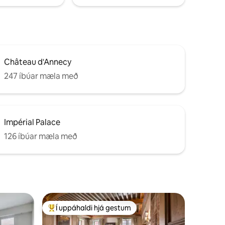
Château d'Annecy
247 íbúar mæla með
Impérial Palace
126 íbúar mæla með
Í uppáhaldi hjá gestum
Í mestu uppáhaldi hjá gestum