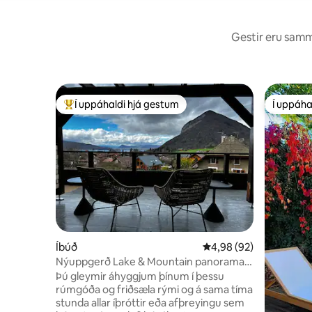
Gestir eru sammá
Í uppáhaldi hjá gestum
Í uppáha
Í mestu uppáhaldi hjá gestum
Í uppáha
Íbúð
4,98 af 5 í meðaleinku
4,98 (92)
Nýuppgerð Lake & Mountain panorama
íbúð
Þú gleymir áhyggjum þínum í þessu
rúmgóða og friðsæla rými og á sama tíma
stunda allar íþróttir eða afþreyingu sem