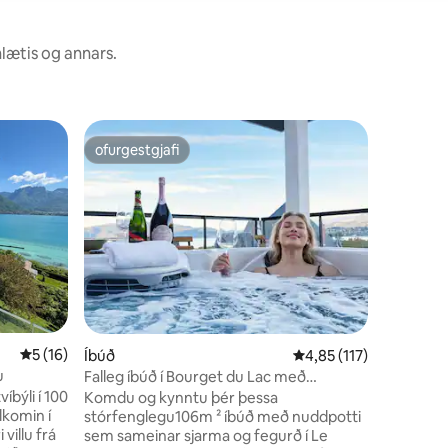
nlætis og annars.
Íbúð
ofurgestgjafi
Í upp
ofurgestgjafi
Í mestu
LakeView
við vatni
View lake
2022, mun
yfir Lake
gera þér kle
staðsett,
ströndinn
bryggja a
með róðrarbret
og göng
5 af 5 í meðaleinkunn, 16 umsagnir
5 (16)
þér á óva
Íbúð
4,85 af 5 í meðaleinku
4,85 (117)
Forrétti
u
Falleg íbúð í Bourget du Lac með
og Aravis-
nuddpotti
íbýli í 100
Komdu og kynntu þér þessa
stórfenglegu106m ² íbúð með nuddpotti
 villu frá
sem sameinar sjarma og fegurð í Le