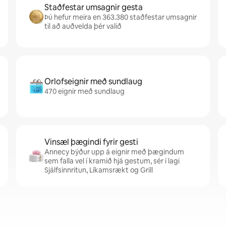
Staðfestar umsagnir gesta
Þú hefur meira en 363.380 staðfestar umsagnir
til að auðvelda þér valið
Orlofseignir með sundlaug
470 eignir með sundlaug
Vinsæl þægindi fyrir gesti
Annecy býður upp á eignir með þægindum
sem falla vel í kramið hjá gestum, sér í lagi
Sjálfsinnritun, Líkamsrækt og Grill