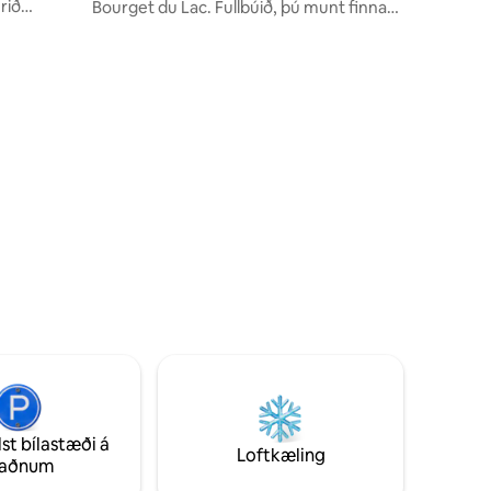
rið
Bourget du Lac. Fullbúið, þú munt finna
ma
öll nauðsynleg þægindi fyrir 6 manns. Þrjú
ssi villa
svefnherbergi, 2 þeirra eru með
rá vatninu
sérbaðherbergi, öll svefnherbergin eru
i fyrir
með hjónarúmi, sjónvarpi. Tvöfaldur
nar og
bílskúr, Wi-Fi eru til ráðstöfunar. Lök og
handklæði verða til staðar. Til að fá frekari
 villu þar
upplýsingar skaltu ekki hika við að lesa
að bæta
ítarlega lýsingu að neðan. :)
lst bílastæði á
Loftkæling
taðnum