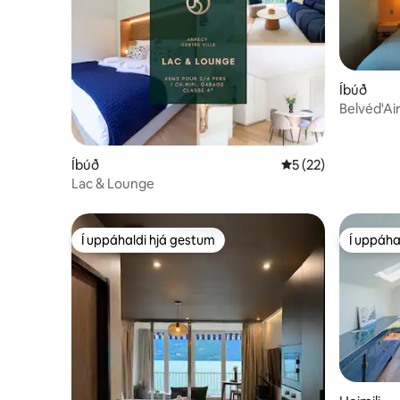
Íbúð
Belvéd'Ai
Íbúð
5 af 5 í meðaleinku
5 (22)
Lac & Lounge
Í uppáhaldi hjá gestum
Í uppáha
Í uppáhaldi hjá gestum
Í uppáha