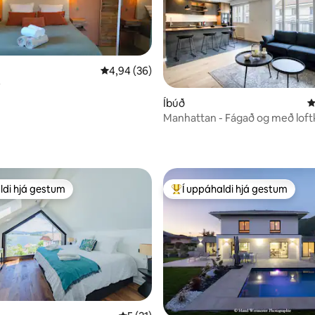
4,94 af 5 í meðaleinkunn, 36 umsagnir
4,94 (36)
r
Íbúð
4
Manhattan - Fágað og með loft
nn, 22 umsagnir
ldi hjá gestum
Í uppáhaldi hjá gestum
ldi hjá gestum
Í mestu uppáhaldi hjá gestum