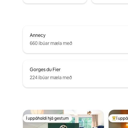
Annecy
660 íbúar mæla með
Gorges du Fier
224 íbúar mæla með
Í uppáhaldi hjá gestum
Í uppá
Í uppáhaldi hjá gestum
Í mestu 