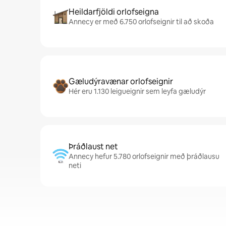
Heildarfjöldi orlofseigna
Annecy er með 6.750 orlofseignir til að skoða
Gæludýravænar orlofseignir
Hér eru 1.130 leigueignir sem leyfa gæludýr
Þráðlaust net
Annecy hefur 5.780 orlofseignir með þráðlausu
neti