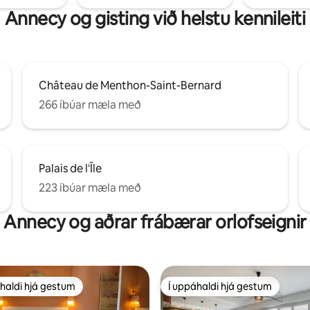
Annecy og gisting við helstu kennileiti
Château de Menthon-Saint-Bernard
266 íbúar mæla með
Palais de l'Île
223 íbúar mæla með
Annecy og aðrar frábærar orlofseignir
haldi hjá gestum
Í uppáhaldi hjá gestum
uppáhaldi hjá gestum
Í uppáhaldi hjá gestum