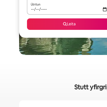
Útritun
Leita
Stutt yfirg