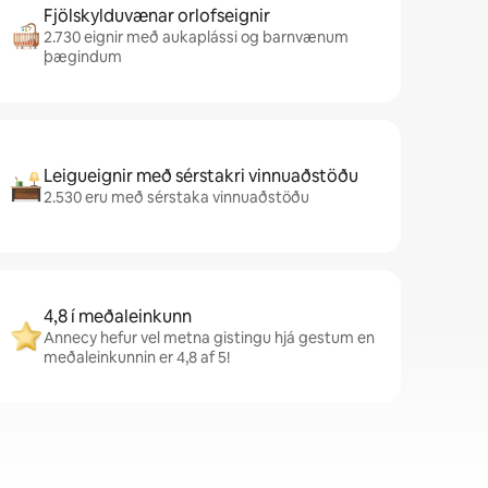
Fjölskylduvænar orlofseignir
2.730 eignir með aukaplássi og barnvænum
þægindum
Leigueignir með sérstakri vinnuaðstöðu
2.530 eru með sérstaka vinnuaðstöðu
4,8 í meðaleinkunn
Annecy hefur vel metna gistingu hjá gestum en
meðaleinkunnin er 4,8 af 5!