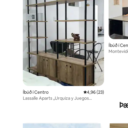
Íbúð í Ce
Montevid
Íbúð í Centro
4,96 af 5 í meðaleinku
4,96 (23)
Lassalle Aparts „Urquiza y Juegos
Þæ
Suramericanos26“