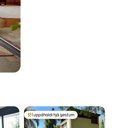
Í uppáhaldi hjá gestum
Í mestu uppáhaldi hjá gestum