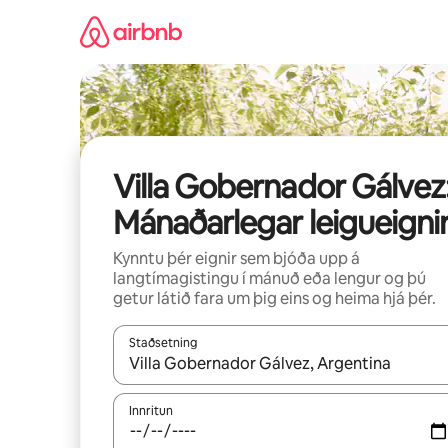
Stökkva
beint
að
efni
Villa Gobernador Gálvez
Mánaðarlegar leigueigni
Kynntu þér eignir sem bjóða upp á
langtímagistingu í mánuð eða lengur og þú
getur látið fara um þig eins og heima hjá þér.
Staðsetning
Þegar niðurstöður liggja fyrir skaltu nota upp og
Innritun