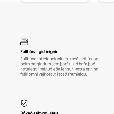
Fullbúnar gistieignir
Fullbúnar útleigueignir eru með eldhúsi og
þeim þægindum sem þarf til að hafa það
notalegt í mánuð eða lengur. Þetta er hinn
fullkomni valkostur í stað framleigu.
Bókaðu áhyggjulaus