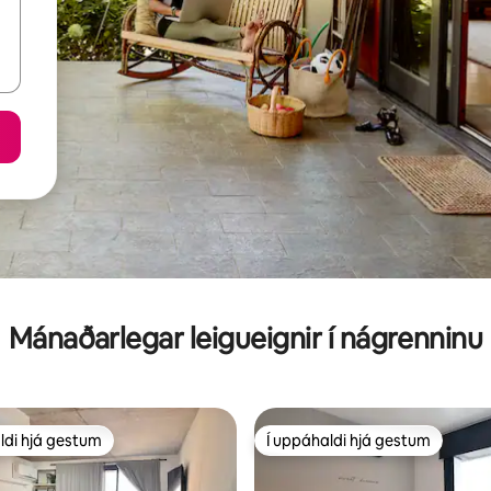
Mánaðarlegar leigueignir í nágrenninu
ldi hjá gestum
Í uppáhaldi hjá gestum
ldi hjá gestum
Í uppáhaldi hjá gestum