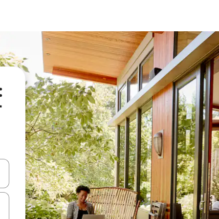
:
r
 niður örvalyklana eða skoða með því að snerta eða strjúka.