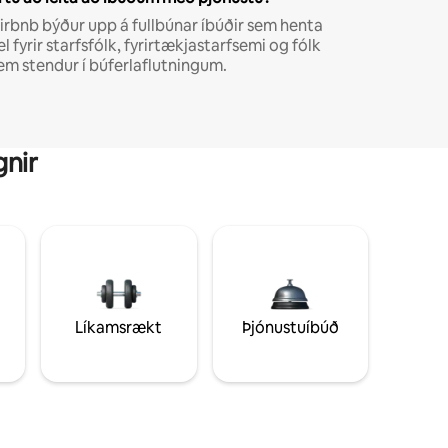
irbnb býður upp á fullbúnar íbúðir sem henta
el fyrir starfsfólk, fyrirtækjastarfsemi og fólk
em stendur í búferlaflutningum.
gnir
Líkamsrækt
Þjónustuíbúð