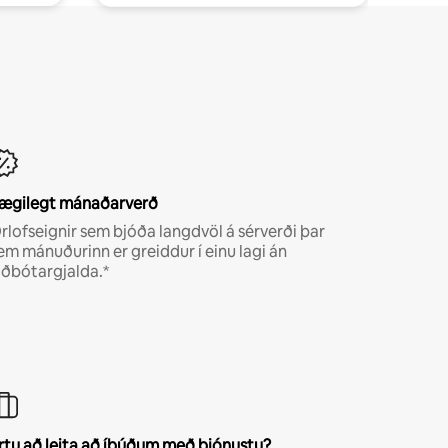
ægilegt mánaðarverð
rlofseignir sem bjóða langdvöl á sérverði þar
em mánuðurinn er greiddur í einu lagi án
iðbótargjalda.*
rtu að leita að íbúðum með þjónustu?