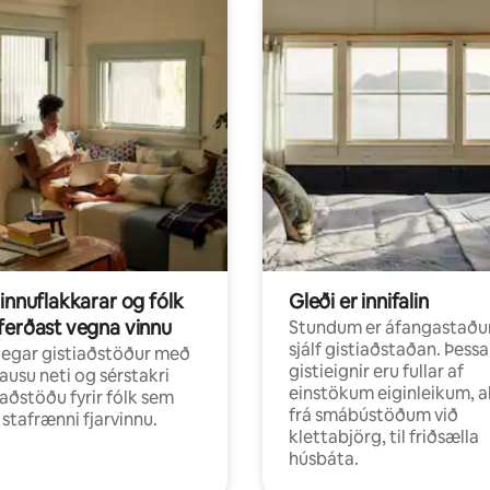
innuflakkarar og fólk
Gleði er innifalin
ferðast vegna vinnu
Stundum er áfangastaðu
sjálf gistiaðstaðan. Þessa
egar gistiaðstöður með
gistieignir eru fullar af
ausu neti og sérstakri
einstökum eiginleikum, al
aðstöðu fyrir fólk sem
frá smábústöðum við
r stafrænni fjarvinnu.
klettabjörg, til friðsælla
húsbáta.