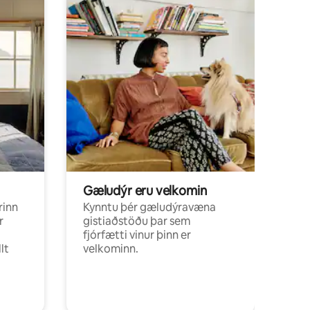
Gæludýr eru velkomin
rinn
Kynntu þér gæludýravæna
r
gistiaðstöðu þar sem
fjórfætti vinur þinn er
lt
velkominn.