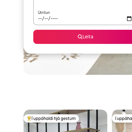
Útritun
Leita
Í uppáhaldi hjá gestum
Í uppáha
Í mestu uppáhaldi hjá gestum
Í uppáha