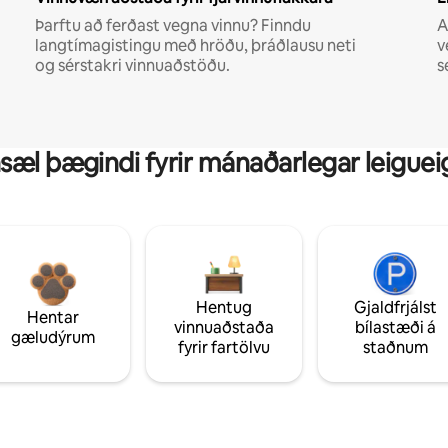
Þarftu að ferðast vegna vinnu? Finndu
A
langtímagistingu með hröðu, þráðlausu neti
v
og sérstakri vinnuaðstöðu.
s
sæl þægindi fyrir mánaðarlegar leiguei
Hentug
Gjaldfrjálst
Hentar
vinnuaðstaða
bílastæði á
gæludýrum
fyrir fartölvu
staðnum