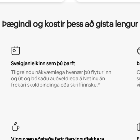
Þægindi og kostir þess að gista lengur
Sveigjanleikinn sem þú þarft
Þ
Tilgreindu nákvæmlega hvenær þú flytur inn
O
og út og bókaðu auðveldlega á Netinu án
s
frekari skuldbindinga eða skriffinnsku.*
v
Vinnuvæn aðstaða fyrir fjarvinnuflakkara
E