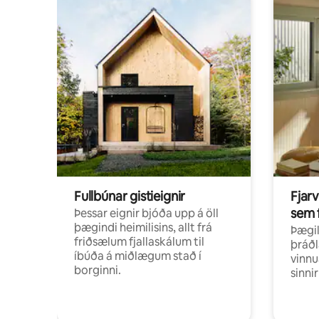
Fullbúnar gistieignir
Fjarv
sem 
Þessar eignir bjóða upp á öll
þægindi heimilisins, allt frá
Þægil
friðsælum fjallaskálum til
þráðl
íbúða á miðlægum stað í
vinnu
borginni.
sinni