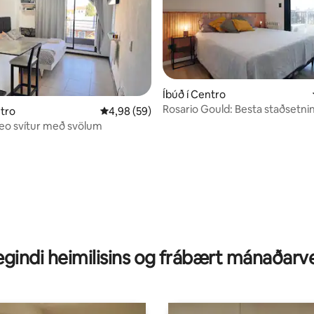
Íbúð í Centro
Rosario Gould: Besta staðsetning
ntro
4,98 af 5 í meðaleinkunn, 59 umsagnir
4,98 (59)
njóta borgarinnar
eo svítur með svölum
nn, 23 umsagnir
gindi heimilisins og frábært mánaðarv