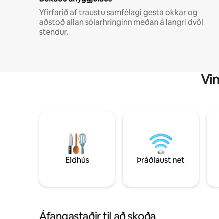
Yfirfarið af traustu samfélagi gesta okkar og
aðstoð allan sólarhringinn meðan á langri dvöl
stendur.
Vin
Eldhús
Þráðlaust net
Áfangastaðir til að skoða