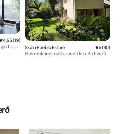
4,95 af 5 í meðaleinkunn, 19 umsagnir
4,95 (19)
in til að
Skáli í Pueblo Esther
5 af 5 í meðaleink
5 (30)
Hús umkringt náttúrunni í lokuðu hverfi
erð