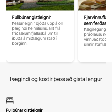
Fullbúnar gistieignir
Fjarvinnuflakk
sem ferðast v
Þessar eignir bjóða upp á öll
þægindi heimilisins, allt frá
Þægilegar gist
friðsælum fjallaskálum til
þráðlausu neti 
íbúða á miðlægum stað í
vinnuaðstöðu fy
borginni.
sinnir stafrænni
Þægindi og kostir þess að gista lengur
Fullbúnar gistieignir