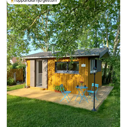
Í uppáhaldi hjá gestum
Í mestu uppáhaldi hjá gestum