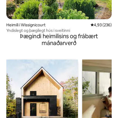
Heimili í Wissignicourt
4,93 af 5 í me
4,93 (236)
Yndislegt og þægilegt hús í sveitinni
Þægindi heimilisins og frábært
mánaðarverð