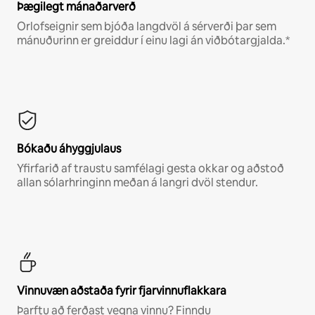
Þægilegt mánaðarverð
Orlofseignir sem bjóða langdvöl á sérverði þar sem
mánuðurinn er greiddur í einu lagi án viðbótargjalda.*
Bókaðu áhyggjulaus
Yfirfarið af traustu samfélagi gesta okkar og aðstoð
allan sólarhringinn meðan á langri dvöl stendur.
Vinnuvæn aðstaða fyrir fjarvinnuflakkara
Þarftu að ferðast vegna vinnu? Finndu