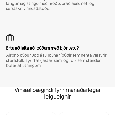
langtímagistingu með hröðu, þráðlausu neti og
sérstakri vinnuaðstöðu.
Ertu að leita að íbúðum með þjónustu?
Airbnb býður upp á fullbúnar íbúðir sem henta vel fyrir
starfsfólk, fyrirtækjastarfsemi og fólk sem stendur í
búferlaflutningum.
Vinsæl þægindi fyrir mánaðarlegar
leigueignir