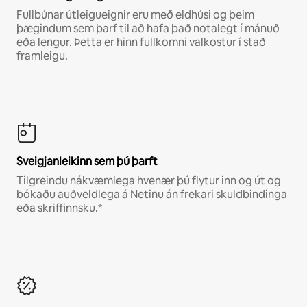
Fullbúnar útleigueignir eru með eldhúsi og þeim
þægindum sem þarf til að hafa það notalegt í mánuð
eða lengur. Þetta er hinn fullkomni valkostur í stað
framleigu.
Sveigjanleikinn sem þú þarft
Tilgreindu nákvæmlega hvenær þú flytur inn og út og
bókaðu auðveldlega á Netinu án frekari skuldbindinga
eða skriffinnsku.*