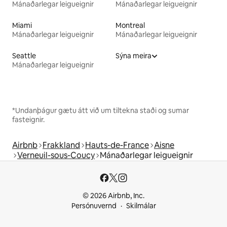
Mánaðarlegar leigueignir
Mánaðarlegar leigueignir
Miami
Montreal
Mánaðarlegar leigueignir
Mánaðarlegar leigueignir
Seattle
Sýna meira
Mánaðarlegar leigueignir
*Undanþágur gætu átt við um tiltekna staði og sumar
fasteignir.
Airbnb
Frakkland
Hauts-de-France
Aisne
Verneuil-sous-Coucy
Mánaðarlegar leigueignir
© 2026 Airbnb, Inc.
Persónuvernd
Skilmálar