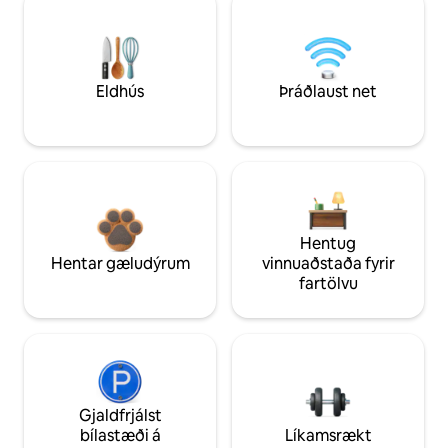
Eldhús
Þráðlaust net
Hentug
Hentar gæludýrum
vinnuaðstaða fyrir
fartölvu
Gjaldfrjálst
bílastæði á
Líkamsrækt