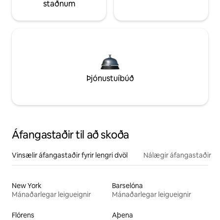
staðnum
Þjónustuíbúð
Áfangastaðir til að skoða
Vinsælir áfangastaðir fyrir lengri dvöl
Nálægir áfangastaðir
New York
Barselóna
Mánaðarlegar leigueignir
Mánaðarlegar leigueignir
Flórens
Aþena