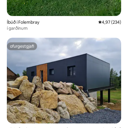
Íbúð í Folembray
4,97 af 5 í me
4,97 (234)
í garðinum
ofurgestgjafi
ofurgestgjafi