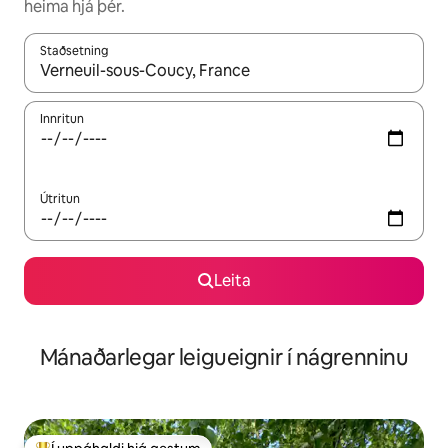
heima hjá þér.
Staðsetning
Þegar niðurstöður liggja fyrir skaltu nota upp og niður örvalyk
Innritun
Útritun
Leita
Mánaðarlegar leigueignir í nágrenninu