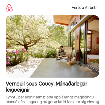
Stökkva
beint
Vertu á Airbnb
að
efni
Verneuil-sous-Coucy: Mánaðarlegar
leigueignir
Kynntu þér eignir sem bjóða upp á langtímagistingu í
mánuð eða lengur og þú getur látið fara um þig eins og