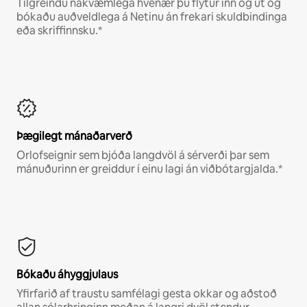
Tilgreindu nákvæmlega hvenær þú flytur inn og út og
bókaðu auðveldlega á Netinu án frekari skuldbindinga
eða skriffinnsku.*
Þægilegt mánaðarverð
Orlofseignir sem bjóða langdvöl á sérverði þar sem
mánuðurinn er greiddur í einu lagi án viðbótargjalda.*
Bókaðu áhyggjulaus
Yfirfarið af traustu samfélagi gesta okkar og aðstoð