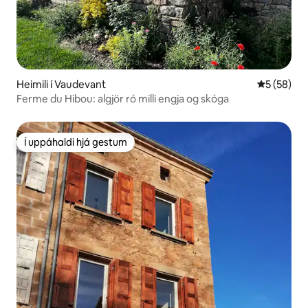
Heimili í Vaudevant
5 af 5 í m
5 (58)
Ferme du Hibou: algjör ró milli engja og skóga
Í uppáhaldi hjá gestum
Í uppáhaldi hjá gestum