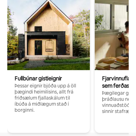
Fullbúnar gistieignir
Fjarvinnuflakk
sem ferðast v
Þessar eignir bjóða upp á öll
þægindi heimilisins, allt frá
Þægilegar gist
friðsælum fjallaskálum til
þráðlausu neti 
íbúða á miðlægum stað í
vinnuaðstöðu fy
borginni.
sinnir stafrænni