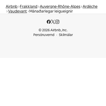
Airbnb
Frakkland
Auvergne-Rhône-Alpes
Ardèche
Vaudevant
Mánaðarlegar leigueignir
© 2026 Airbnb, Inc.
Persónuvernd
Skilmálar