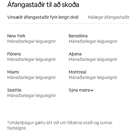
Áfangastaðir til að skoða
Vinsælir áfangastaðir fyrir lengri dvöl
Nálægir áfangastaðir
New York
Barselóna
Mánaðarlegar leigueignir
Mánaðarlegar leigueignir
Flórens
Aþena
Mánaðarlegar leigueignir
Mánaðarlegar leigueignir
Miami
Montreal
Mánaðarlegar leigueignir
Mánaðarlegar leigueignir
Seattle
Sýna meira
Mánaðarlegar leigueignir
*Undanþágur gætu átt við um tiltekna staði og sumar
fasteignir.