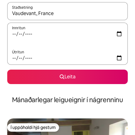
Staðsetning
Þegar niðurstöður liggja fyrir skaltu nota upp og niður örvalyk
Innritun
Útritun
Leita
Mánaðarlegar leigueignir í nágrenninu
Í uppáhaldi hjá gestum
Í uppáhaldi hjá gestum