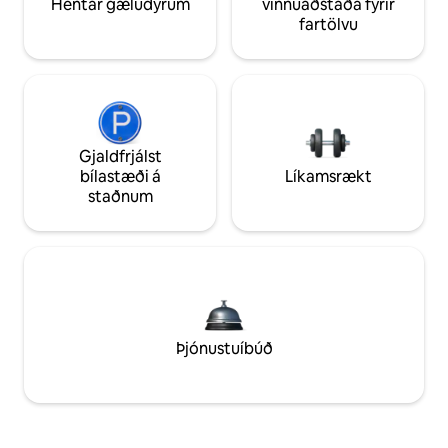
Hentar gæludýrum
vinnuaðstaða fyrir
fartölvu
Gjaldfrjálst
bílastæði á
Líkamsrækt
staðnum
Þjónustuíbúð