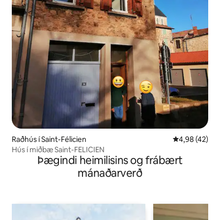
Raðhús í Saint-Félicien
4,98 af 5 í m
4,98 (42)
Hús í miðbæ Saint-FELICIEN
Þægindi heimilisins og frábært
mánaðarverð