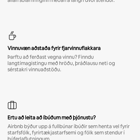
allan sólarhringinn meðan á langri dvöl stendur.
Vinnuvæn aðstaða fyrir fjarvinnuflakkara
Þarftu að ferðast vegna vinnu? Finndu
langtímagistingu með hröðu, þráðlausu neti og
sérstakri vinnuaðstöðu.
Ertu að leita að íbúðum með þjónustu?
Airbnb býður upp á fullbúnar íbúðir sem henta vel fyrir
starfsfólk, fyrirtækjastarfsemi og fólk sem stendur í
búferlaflutningum.