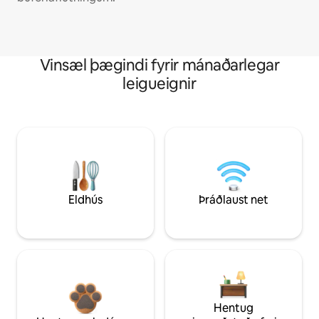
Vinsæl þægindi fyrir mánaðarlegar
leigueignir
Eldhús
Þráðlaust net
Hentug