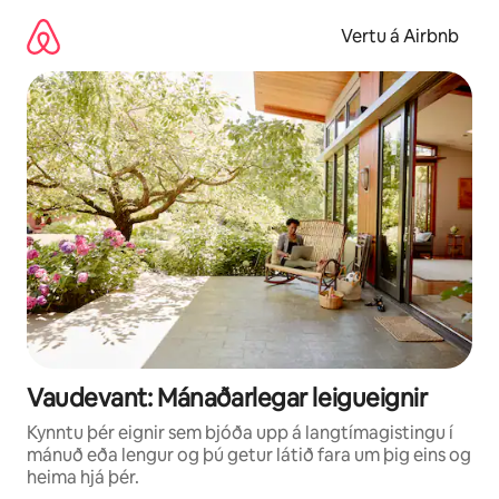
Stökkva
beint
Vertu á Airbnb
að
efni
Vaudevant: Mánaðarlegar leigueignir
Kynntu þér eignir sem bjóða upp á langtímagistingu í
mánuð eða lengur og þú getur látið fara um þig eins og
heima hjá þér.