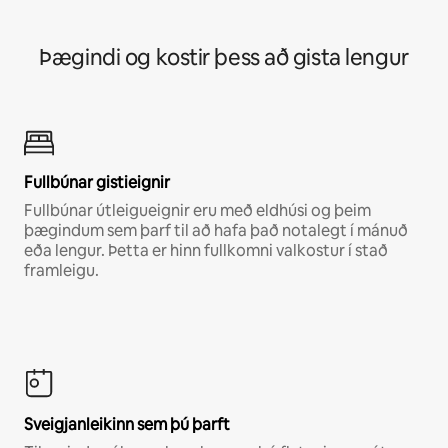
Þægindi og kostir þess að gista lengur
Fullbúnar gistieignir
Fullbúnar útleigueignir eru með eldhúsi og þeim
þægindum sem þarf til að hafa það notalegt í mánuð
eða lengur. Þetta er hinn fullkomni valkostur í stað
framleigu.
Sveigjanleikinn sem þú þarft