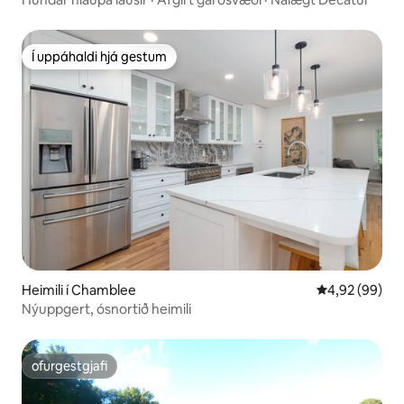
Í uppáhaldi hjá gestum
Í uppáhaldi hjá gestum
Heimili í Chamblee
4,92 af 5 í m
4,92 (99)
Nýuppgert, ósnortið heimili
ofurgestgjafi
ofurgestgjafi