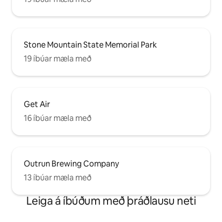
Stone Mountain State Memorial Park
19 íbúar mæla með
Get Air
16 íbúar mæla með
Outrun Brewing Company
13 íbúar mæla með
Leiga á íbúðum með þráðlausu neti