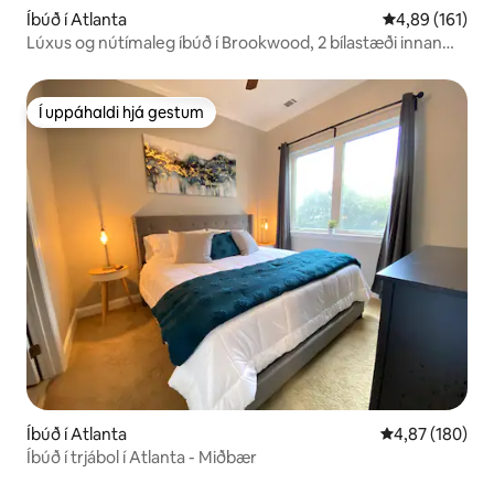
Íbúð í Atlanta
4,89 af 5 í me
4,89 (161)
Lúxus og nútímaleg íbúð í Brookwood, 2 bílastæði innan
girðingar
Í uppáhaldi hjá gestum
Í uppáhaldi hjá gestum
Íbúð í Atlanta
4,87 af 5 í me
4,87 (180)
Íbúð í trjábol í Atlanta - Miðbær