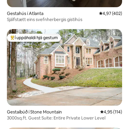
Gestahús í Atlanta
4,97 af 5 í me
4,97 (402)
Sjálfstætt eins svefnherbergis gistihús
Í uppáhaldi hjá gestum
Í mestu uppáhaldi hjá gestum
Gestaíbúð í Stone Mountain
4,95 af 5 í me
4,95 (114)
3000sq.ft. Guest Suite: Entire Private Lower Level