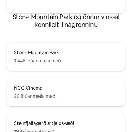
Stone Mountain Park og önnur vinsæl
kennileiti í nágrenninu
Stone Mountain Park
1.446 íbúar mæla með
NCG Cinema
20 íbúar mæla með
Steinfjallagarður tjaldsvæði
19 íbúar mæla með