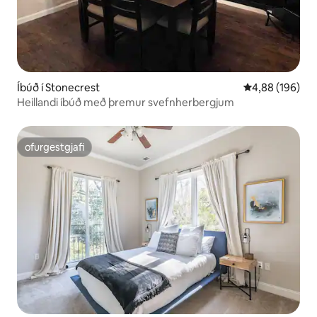
Íbúð í Stonecrest
4,88 af 5 í me
4,88 (196)
Heillandi íbúð með þremur svefnherbergjum
ofurgestgjafi
ofurgestgjafi