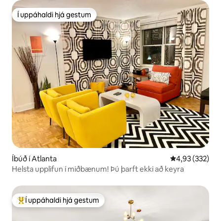
Í uppáhaldi hjá gestum
Í uppáhaldi hjá gestum
Íbúð í Atlanta
4,93 af 5 í me
4,93 (332)
Helsta upplifun í miðbænum! Þú þarft ekki að keyra
Í uppáhaldi hjá gestum
Í mestu uppáhaldi hjá gestum