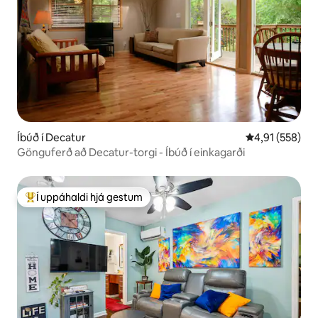
Íbúð í Decatur
4,91 af 5 í me
4,91 (558)
Gönguferð að Decatur-torgi - Íbúð í einkagarði
Í uppáhaldi hjá gestum
Í mestu uppáhaldi hjá gestum