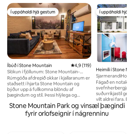
Í uppáhaldi hjá gestum
Í uppáhaldi hjá 
Í uppáhaldi hjá gestum
Í uppáhaldi hjá 
Íbúð í Stone Mountain
4,9 af 5 í meðaleinkunn, 119 u
4,9 (119)
Heimili í Stone Mo
Slökun í fjöllunum: Stone Mountain-
SjarmerandiHome 
svítan
Rúmgóða afdrepið okkar í kjallaranum er
StoneMountain Pa
Fágað en notalegt 
staðsett í hjarta Stone Mountain og
svefnherbergja hei
býður upp á fullkomna blöndu af
suðurríkjastíl ger
þægindum og stíl. Þessi hlýlega og
vilt aldrei fara. En
notalega eign með tveimur
Stone Mountain Park og vinsæl þægindi
þú náð í hjólið þitt
svefnherbergjum og þremur
notið nokkurra af 
baðherbergjum er með sérinngang og
fyrir orlofseignir í nágrenninu
gönguleiðunum í S
göngustíg og er hönnuð af hugsi með
með loðna vini þín
hlýlegum, grófum skreytingum og
slakaðu einfaldle
nútímalegum ívaf. Njóttu næturlífsins í
bakgarðinum í kri