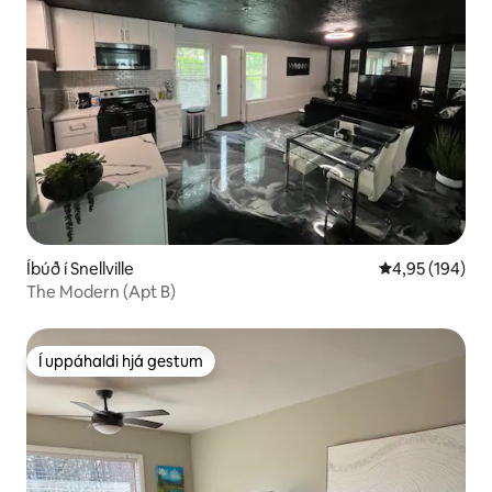
Íbúð í Snellville
4,95 af 5 í me
4,95 (194)
The Modern (Apt B)
Í uppáhaldi hjá gestum
Í uppáhaldi hjá gestum