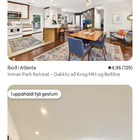
Íbúð í Atlanta
4,96 af 5 í me
4,96 (129)
Inman Park Retreat – Gakktu að Krog Mkt og Beltline
Í uppáhaldi hjá gestum
Í uppáhaldi hjá gestum