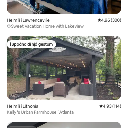
Heimili í Lawrenceville
4,96 af 5 í með
4,96 (300)
🌻Sweet Vacation Home with Lakeview
Í uppáhaldi hjá gestum
Í uppáhaldi hjá gestum
Heimili í Lithonia
4,93 af 5 í me
4,93 (114)
Kelly 's Urban Farmhouse í Atlanta