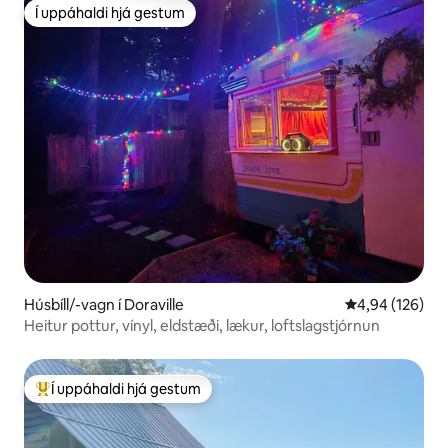
Í uppáhaldi hjá gestum
Í uppáhaldi hjá gestum
Húsbíll/-vagn í Doraville
4,94 af 5 í me
4,94 (126)
Heitur pottur, vínyl, eldstæði, lækur, loftslagstjórnun
Í uppáhaldi hjá gestum
Í mestu uppáhaldi hjá gestum