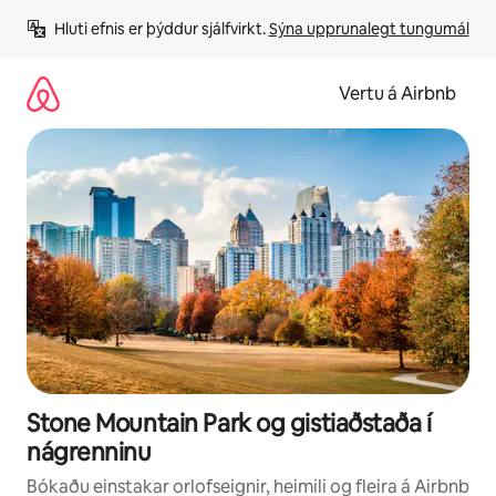
Stökkva
Hluti efnis er þýddur sjálfvirkt. 
Sýna upprunalegt tungumál
beint
að
efni
Vertu á Airbnb
Stone Mountain Park og gistiaðstaða í
nágrenninu
Bókaðu einstakar orlofseignir, heimili og fleira á Airbnb