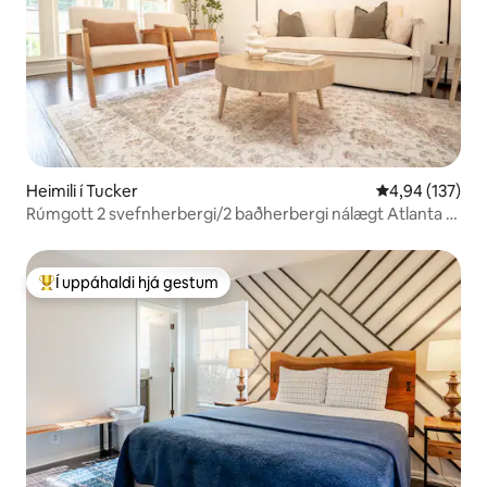
Heimili í Tucker
4,94 af 5 í me
4,94 (137)
Rúmgott 2 svefnherbergi/2 baðherbergi nálægt Atlanta |
Eldstæði | Pláss fyrir 6
Í uppáhaldi hjá gestum
Í mestu uppáhaldi hjá gestum