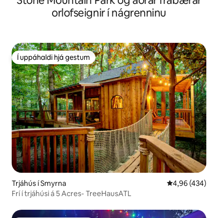
Stone Mountain Park og aðrar frábærar
orlofseignir í nágrenninu
Í uppáhaldi hjá gestum
Í uppáhaldi hjá gestum
Trjáhús í Smyrna
4,96 af 5 í me
4,96 (434)
Frí í trjáhúsi á 5 Acres- TreeHausATL