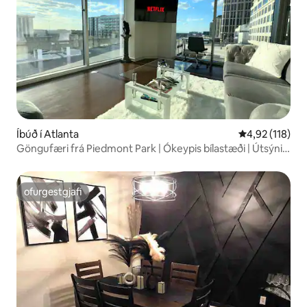
Íbúð í Atlanta
4,92 af 5 í me
4,92 (118)
Göngufæri frá Piedmont Park | Ókeypis bílastæði | Útsýni
yfir borgina
ofurgestgjafi
ofurgestgjafi