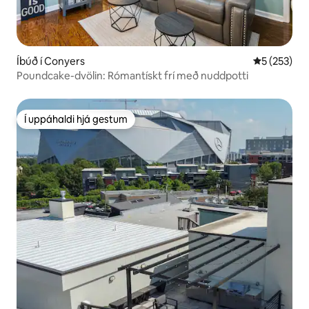
Íbúð í Conyers
5 af 5 í me
5 (253)
Poundcake-dvölin: Rómantískt frí með nuddpotti
Í uppáhaldi hjá gestum
Í uppáhaldi hjá gestum