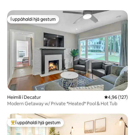
Í uppáhaldi hjá gestum
Í uppáhaldi hjá gestum
Heimili í Decatur
4,96 af 5 í me
4,96 (127)
Modern Getaway w/ Private *Heated* Pool & Hot Tub
Í uppáhaldi hjá gestum
Í mestu uppáhaldi hjá gestum