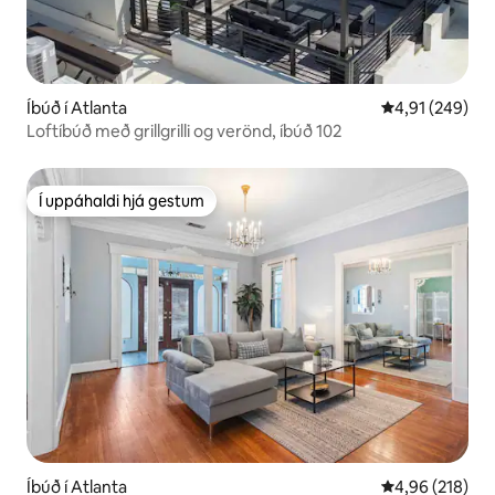
Íbúð í Atlanta
4,91 af 5 í me
4,91 (249)
Loftíbúð með grillgrilli og verönd, íbúð 102
Í uppáhaldi hjá gestum
Í uppáhaldi hjá gestum
Íbúð í Atlanta
4,96 af 5 í me
4,96 (218)