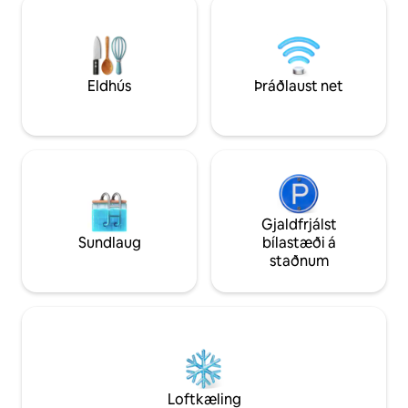
lúxusrúminu okkar, slappaðu af í
smá spennu eftir 
glæsilegu stofunni eða skoðaðu
Ekkert mál, Atlant
áhugaverða staði í nágrenninu eins og
mínútna fjarlægð! 
Stone Mountain Park. Þetta afdrep er
fjölskyldur, gælu
tilvalið fyrir pör eða litlar fjölskyldur og
viðskiptaferðamen
Eldhús
Þráðlaust net
tryggir friðsæla og eftirminnilega dvöl.
smakk af heimilinu
Bókaðu fríið þitt í dag!
Gjaldfrjálst
Sundlaug
bílastæði á
staðnum
Loftkæling