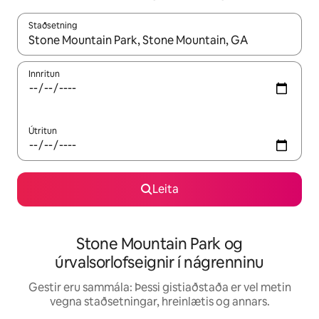
Staðsetning
Þegar niðurstöður liggja fyrir skaltu nota upp og niður örvalyk
Innritun
Útritun
Leita
Stone Mountain Park og
úrvalsorlofseignir í nágrenninu
Gestir eru sammála: Þessi gistiaðstaða er vel metin
vegna staðsetningar, hreinlætis og annars.