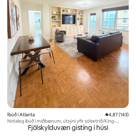
Íbúð í Atlanta
4,87 af 5 í me
4,87 (143)
Notaleg íbúð í miðbænum, útsýni yfir sólsetrið/King-
Fjölskylduvæn gisting í húsi
rúm/22. hæð