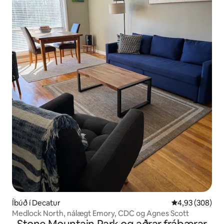
Íbúð í Decatur
4,93 af 5 í me
4,93 (308)
Medlock North, nálægt Emory, CDC og Agnes Scott