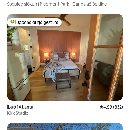
Söguleg slökun í Piedmont Park | Ganga að Beltline
Í uppáhaldi hjá gestum
Í mestu uppáhaldi hjá gestum
Íbúð í Atlanta
4,99 af 5 í me
4,99 (332)
Kirk Studio