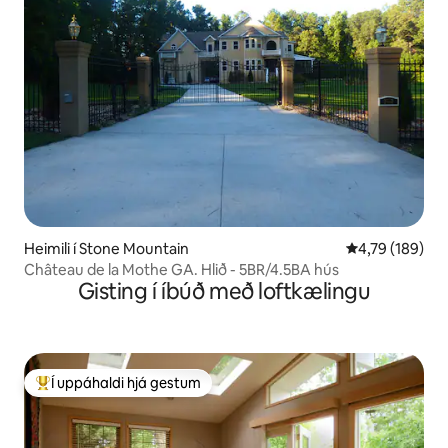
Heimili í Stone Mountain
4,79 af 5 í me
4,79 (189)
Château de la Mothe GA. Hlið - 5BR/4.5BA hús
Gisting í íbúð með loftkælingu
Í uppáhaldi hjá gestum
Í mestu uppáhaldi hjá gestum