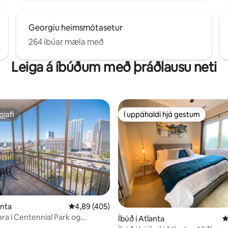
Georgíu heimsmótasetur
264 íbúar mæla með
Leiga á íbúðum með þráðlausu neti
gjafi
Í uppáhaldi hjá gestum
gjafi
Í uppáhaldi hjá gestum
n, 116 umsagnir
anta
4,89 af 5 í meðaleinkunn, 405 umsagnir
4,89 (405)
ara í Centennial Park og
Íbúð í Atlanta
4
 Benz!