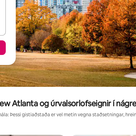
ew Atlanta og úrvalsorlofseignir í nágr
la: Þessi gistiaðstaða er vel metin vegna staðsetningar, hrei