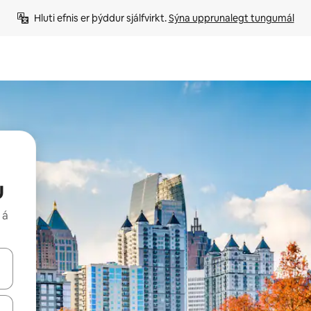
Hluti efnis er þýddur sjálfvirkt. 
Sýna upprunalegt tungumál
u
 á
 niður örvalyklana eða skoða með því að snerta eða strjúka.