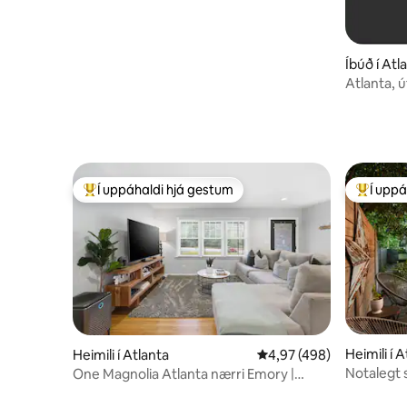
Íbúð í Atl
Atlanta, ú
Í uppáhaldi hjá gestum
Í uppá
Í mestu uppáhaldi hjá gestum
Í mestu 
Heimili í 
Heimili í Atlanta
4,97 af 5 í meðaleinkun
4,97 (498)
Notalegt s
One Magnolia Atlanta nærri Emory |
Decatur Square