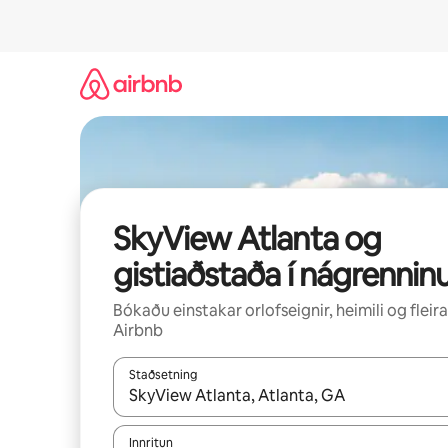
Stökkva
beint
að
efni
SkyView Atlanta og
gistiaðstaða í nágrennin
Bókaðu einstakar orlofseignir, heimili og fleira
Airbnb
Staðsetning
Þegar niðurstöður liggja fyrir skaltu nota upp og
Innritun