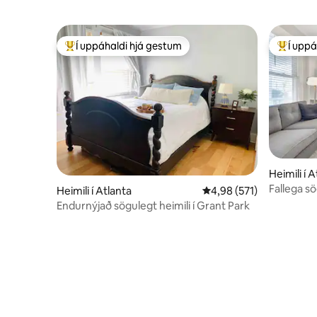
Í uppáhaldi hjá gestum
Í uppá
Í mestu uppáhaldi hjá gestum
Í mestu 
Heimili í 
Fallega 
Heimili í Atlanta
4,98 af 5 í meðaleinkun
4,98 (571)
Endurnýjað sögulegt heimili í Grant Park