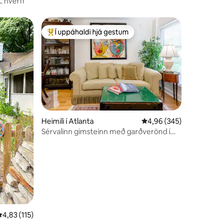
leikvangarins
L hverfi
Í uppáhaldi hjá gestum
Í mestu uppáhaldi hjá gestum
Heimili í Atlanta
4,96 af 5 í meðaleinku
4,96 (345)
Sérvalinn gimsteinn með garðverönd í
Midtown
,83 af 5 í meðaleinkunn, 115 umsagnir
4,83 (115)