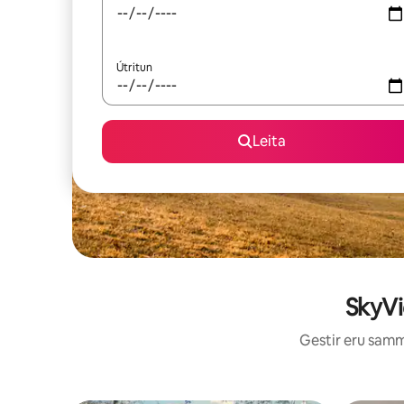
Útritun
Leita
SkyVi
Gestir eru sammá