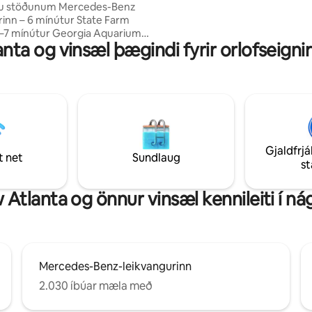
tu stöðunum Mercedes-Benz
akstursfjarlægð frá flugvellinum
rinn – 6 mínútur State Farm
erum nálægt MARTA, Mercedes
–7 mínútur Georgia Aquarium –
leikvanginum, State Farm-leik
nta og vinsæl þægindi fyrir orlofseignir
ur Hartsfield-Jackson
og sædýrasafninu í Atlanta. Au
r – 15–20 mínútur Lenox Square
aðgengi að I-75/85/20.
tur Töfraborgin – 10–12 mínútur
enox – 12–15 mínútur ✨
ess að gestir ❤️ þennan stað
ínútur frá viðburðum
taramóts FIFA í knattspyrnu
 leikvöngum Gistu nálægt State
Gjaldfrjá
et – 10
t net
Sundlaug
s
tlantic Station – 5 mínútur
Park – 10 mínútur Fox-leikhúsið
ur
Atlanta og önnur vinsæl kennileiti í n
Mercedes-Benz-leikvangurinn
2.030 íbúar mæla með