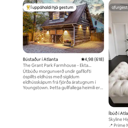
Í uppáhaldi hjá gestum
ofurgest
Í mestu uppáhaldi hjá gestum
ofurgest
Bústaður í Atlanta
4,98 af 5 í meðaleinkun
4,98 (618)
The Grant Park Farmhouse - Ekta
suðurríkjasjarmi
Útbúðu morgunverð undir gafllofti
óspillts eldhúss með sígildum
eldhússkápum frá fjórða áratugnum í
Youngstown. Þetta gullfallega heimili er
fullt af sögufrægum sjarma en það
sameinar hvítviðarskip, harðviðargólf og
púðurbláan lit. Þú mátt gera ráð fyrir því
að njóta dagsbirtu sem skín í gegnum
Íbúð í Atl
fallegu steindu gluggana. Þetta sjarmi er
Skyline Hi
þakið ryðgað tinþak en það eru
• Heimsme
📍 Prime Midt
rigningarkvöldin þar sem ryðgaða tinið