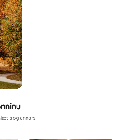
enninu
nlætis og annars.