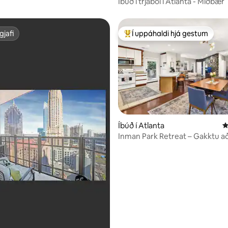
Íbúð í trjábol í Atlanta - Miðbær
gjafi
Í uppáhaldi hjá gestum
gjafi
Í mestu uppáhaldi hjá gestum
Íbúð í Atlanta
4
n, 201 umsagnir
Inman Park Retreat – Gakktu a
Mkt og Beltline