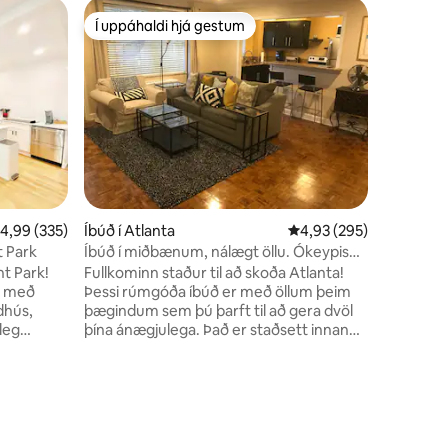
Loftíbúð 
Í uppáhaldi hjá gestum
Í upp
Í uppáhaldi hjá gestum
Í mestu
Hækkað sn
Þessi nút
fullkoml
nýjustu s
endurbæt
og rúmgó
frá fjöl
veitinga
líflega Atlanta Be
aðgang a
,99 af 5 í meðaleinkunn, 335 umsagnir
4,99 (335)
Íbúð í Atlanta
4,93 af 5 í meðaleinku
4,93 (295)
sameigin
líkamsrækt
t Park
Íbúð í miðbænum, nálægt öllu. Ókeypis
risíbúð e
bílastæði!
nt Park!
Fullkominn staður til að skoða Atlanta!
þægindum
er með
Þessi rúmgóða íbúð er með öllum þeim
að skoða 
dhús,
þægindum sem þú þarft til að gera dvöl
leg
þína ánægjulega. Það er staðsett innan
nokkurra húsaraða frá World of Coca-
lanta,
Cola, Georgia Aquarium, CNN, SkyView
Atlanta, Centennial Olympic Park,
Children's Museum og öðrum
rlægð frá
áhugaverðum stöðum. Aðeins í 20
útna
mínútna göngufjarlægð frá Mercedes-