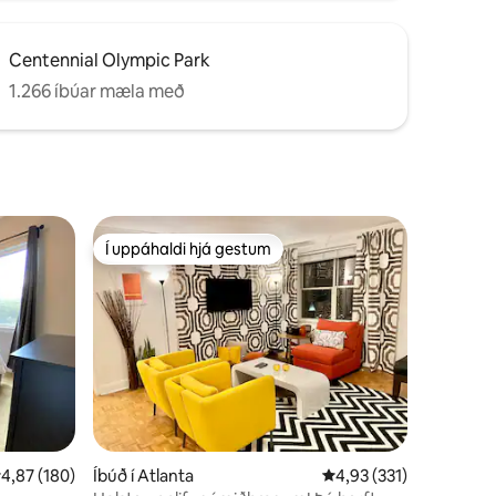
Centennial Olympic Park
1.266 íbúar mæla með
Í uppáhaldi hjá gestum
Í uppáhaldi hjá gestum
,87 af 5 í meðaleinkunn, 180 umsagnir
4,87 (180)
Íbúð í Atlanta
4,93 af 5 í meðaleinku
4,93 (331)