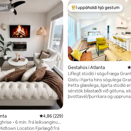
gjafi
Í uppáhaldi hjá gestum
gjafi
Í mestu uppáhaldi hjá gestum
n, 618 umsagnir
Gestahús í Atlanta
4
Líflegt stúdíó í sögufræga Gran
Gistu í hjarta hins sögulega Gra
Þetta glæsilega, bjarta stúdíó 
sérstök bílastæði við götuna, el
þvottavél/þurrkara og uppruna
listaverk. Við erum í göngufæri frá Grant
Park, Beltline, dýragarðinum At
Summerhill, veitingastöðum,
anta
4,86 af 5 í meðaleinkunn, 229 umsagnir
4,86 (229)
brugghúsum og kaffihúsum. Við erum í
ghrise • 6 mín. frá leikvanginum
innan við 10 mínútna akstursfja
istaramót FIFA í knattspyrnu
own Location Fjarlægð frá
Downtown & Midtown, í 15 mín