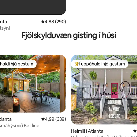
anta
4,88 af 5 í meðaleinkunn, 290 umsagnir
4,88 (290)
tsýni
Fjölskylduvæn gisting í húsi
haldi hjá gestum
Í uppáhaldi hjá gestum
uppáhaldi hjá gestum
Í mestu uppáhaldi hjá gestum
Atlanta
4,99 af 5 í meðaleinkunn, 339 umsagnir
4,99 (339)
n, 498 umsagnir
máhýsi við Beltline
Heimili í Atlanta
4