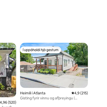
Í uppáhaldi hjá gestum
Í uppáhaldi hjá gestum
Heimili í Atlanta
4,9 af 5 í meðaleinku
4,9 (215)
Gisting fyrir vinnu og afþreyingu |
,96 af 5 í meðaleinkunn, 520 umsagnir
4,96 (520)
Svefnpláss fyrir 4 | Gangað til