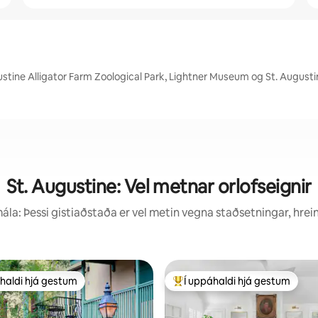
ustine Alligator Farm Zoological Park, Lightner Museum og St. Augustin
St. Augustine: Vel metnar orlofseignir
la: Þessi gistiaðstaða er vel metin vegna staðsetningar, hrei
haldi hjá gestum
Í uppáhaldi hjá gestum
uppáhaldi hjá gestum
Í mestu uppáhaldi hjá gestum