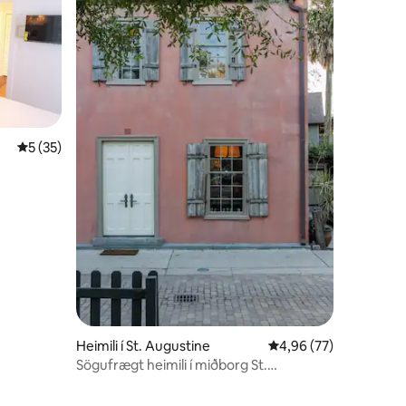
5 af 5 í meðaleinkunn, 35 umsagnir
5 (35)
Heimili í St. Augustine
4,96 af 5 í meðaleink
4,96 (77)
Sögufrægt heimili í miðborg St.
Augustine