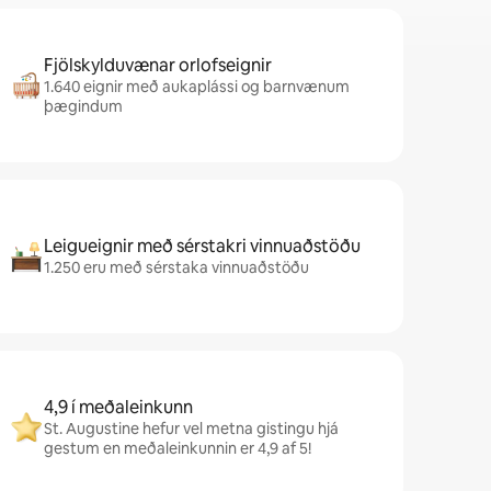
Fjölskylduvænar orlofseignir
1.640 eignir með aukaplássi og barnvænum
þægindum
Leigueignir með sérstakri vinnuaðstöðu
1.250 eru með sérstaka vinnuaðstöðu
4,9 í meðaleinkunn
St. Augustine hefur vel metna gistingu hjá
gestum en meðaleinkunnin er 4,9 af 5!