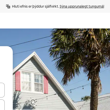
Hluti efnis er þýddur sjálfvirkt. 
Sýna upprunalegt tungumál
 niður örvalyklana eða skoða með því að snerta eða strjúka.