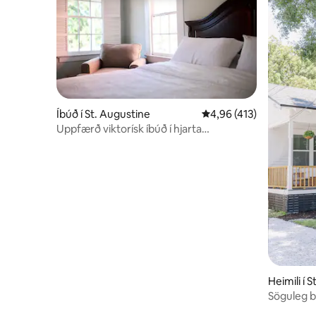
Íbúð í St. Augustine
4,96 af 5 í meðaleinkun
4,96 (413)
Uppfærð viktorísk íbúð í hjarta
miðbæjarins +ÚTSÝNI!
Heimili í 
Söguleg b
Augustin