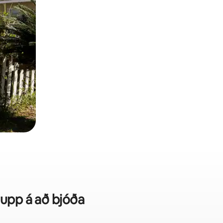
 upp á að bjóða