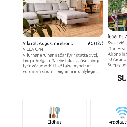
Íbúð í St.
Svalir við
Villa í St. Augustine strönd
5 af 5 í meðaleinkun
5 (127)
George S
„The Hear
VILLA One
Airbnb in 
Villurnar eru hannaðar fyrir stutta dvöl,
10 Airbnb 
langar helgar eða einstaka staðsetningu
Supply and
fyrir vörumerki til að taka myndir af
Florida" by Road 
vörunum sínum. Í eigninni eru hlýlegir
sóðalegur
St
tónar, náttúrulegt yfirbragð og list á
og þys fó
staðnum fyrir áreynslulaust andrúmsloft
sögufræga 
sem gerir gestum kleift að slaka á um leið
kringum þig. Slakaðu á og fy
og þeir ganga inn um dyrnar. Fullbúið
fólki af svölunu
með tveimur svefnherbergjum, tveimur
veitingas
baðherbergjum og bakgarði með
í nokkurra skre
hitabeltislandslagi, setustofu, borðstofu
og útisturtu. Ein af fjórum villum í St.
Augustine Beach. Ekki gæludýravæn.
Eldhús
Þráðlaus
@staugustinebeachvillas