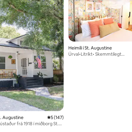
n, 413 umsagnir
Heimili í St. Augustine
Úrval•Litríkt• Skemmtilegt
hönnunarheimili
St. Augustine
5 af 5 í meðaleinkunn, 147 umsagnir
5 (147)
ústaður frá 1918 í miðborg St.
e