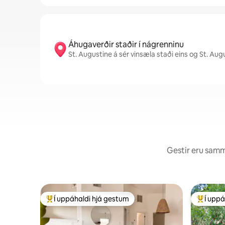
Áhugaverðir staðir í nágrenninu
St. Augustine á sér vinsæla staði eins og St. Aug
Gestir eru sammá
Í uppáhaldi hjá gestum
Í uppá
Í mestu uppáhaldi hjá gestum
Í mestu 