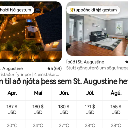
haldi hjá gestum
Í uppáhaldi hjá gestum
uppáhaldi hjá gestum
Í mestu uppáhaldi hjá gestum
n, 118 umsagnir
Íbúð í St. Augustine
4
Stutt gönguferð um sögufræga
St. Augustine
5 af 5 í meðaleinkunn, 69 umsagnir
5 (69)
Augustine
ístaður fyrir pör | 4 einstakar
n til að njóta þess sem St. Augustine h
Apr.
Maí
Jún.
Júl.
Ágú.
187 $
180 $
180 $
171 $
155 $
USD
USD
USD
USD
USD
20°C
24°C
27°C
28°C
28°C