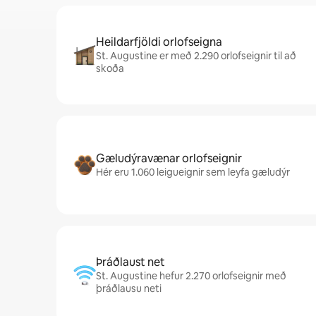
Heildarfjöldi orlofseigna
St. Augustine er með 2.290 orlofseignir til að
skoða
Gæludýravænar orlofseignir
Hér eru 1.060 leigueignir sem leyfa gæludýr
Þráðlaust net
St. Augustine hefur 2.270 orlofseignir með
þráðlausu neti