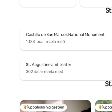
St
Castillo de San Marcos National Monument
1.138 íbúar mæla með
St. Augustine amfiteater
302 íbúar mæla með
St
Í uppáhaldi hjá gestum
Í uppá
Í mestu uppáhaldi hjá gestum
Í mestu 