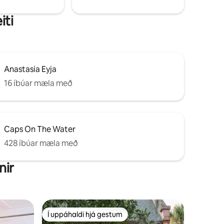
iti
Anastasia Eyja
16 íbúar mæla með
Caps On The Water
428 íbúar mæla með
nir
Í uppáhaldi hjá gestum
Í uppáhaldi hjá gestum