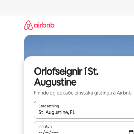
Stökkva
beint
að
efni
Orlofseignir í St.
Augustine
Finndu og bókaðu einstaka gistingu á Airbnb
Staðsetning
Þegar niðurstöður liggja fyrir skaltu nota upp og
Innritun