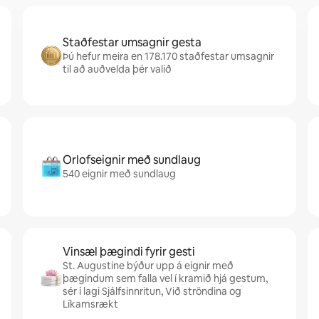
Staðfestar umsagnir gesta
Þú hefur meira en 178.170 staðfestar umsagnir
til að auðvelda þér valið
Orlofseignir með sundlaug
540 eignir með sundlaug
Vinsæl þægindi fyrir gesti
St. Augustine býður upp á eignir með
þægindum sem falla vel í kramið hjá gestum,
sér í lagi Sjálfsinnritun, Við ströndina og
Líkamsrækt