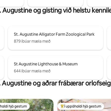
. Augustine og gisting við helstu kennile
St. Augustine Alligator Farm Zoological Park
879 íbúar mæla með
St Augustine Lighthouse & Museum
644 íbúar mæla með
. Augustine og aðrar frábærar orlofseig
haldi hjá gestum
Í uppáhaldi hjá gestum
uppáhaldi hjá gestum
Í mestu uppáhaldi hjá gestum