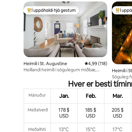
Í uppáhaldi hjá gestum
Í uppá
Í mestu uppáhaldi hjá gestum
Í mestu 
Heimili í St. Augustine
4,99 af 5 í meðaleinkun
4,99 (118)
Heillandi heimili í sögulegum miðbæ,
Heimili í 
ganga að öllu
Söguleg fr
Hver er besti tímin
upplifanir
Mánuður
Jan.
Feb.
Mar.
178 $
185 $
205 $
Meðalverð
USD
USD
USD
13°C
15°C
17°C
Meðalhiti