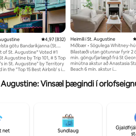
Heimili í St. Augustine
4
 Augustine
4,97 af 5 í meðaleinkunn, 832 umsagnir
4,97 (832)
Miðbær • Sögulega Whitney-hús
 elsta götu Bandaríkjanna (St.
n, 127 umsagnir
Lúxusbaðherbergi!
t)
Bílastæði utan götunnar fyrir 2 
t of St. Augustine“ Voted #1
mín. göngufjarlægð frá St Geor
St Augustine by Trip 101, # 5 Top
mínútna akstur að Anastasia St
's in St. Augustine" by Territory
Beach 6 mín. akstur í
 in the "Top 15 Best Airbnb' s in
líkamsræktarklúbbinn/sundlaug
Affair. Lifandi tónlist,
Speed Starlink Internet Luxury Retreat in
 matur, handverksdrykkir og ys
. Augustine: Vinsæl þægindi í orlofseig
Historic Downtown. Njóttu heill
lksins sem gengur um
orlofseignar með rúmgóðri sto
hverfið St. George St, allt í
sælkeraeldhúsi og lúxusböðum.
lgist með
þér niður í ríka sögu og líflega
m hjá þér. Skoðunarferðir,
með heillandi götum og áhug
taðir, vagnstopp og næturlíf eru
stöðum á staðnum. Hvort sem þ
fa fjarlægð. Þessi íbúð er í
leita að ævintýrum eða afslöpp
miðju alls. NYE er 3 nátta lágm.
þetta afdrep upp á fullkominn 
Gjaldfrjá
t net
Sundlaug
s