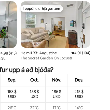
Í uppáhaldi hjá gestum
Í uppáhaldi hjá gestum
Heimili í St. Augustine
4,91 af 5 í meðaleinku
4,91 (104)
,98 af 5 í meðaleinkunn, 415 umsagnir
4,98 (415)
The Secret Garden On Locust!
 St
efur upp á að bjóða?
Sep.
Okt.
Nóv.
Des.
153 $
158 $
186 $
215 $
USD
USD
USD
USD
26°C
22°C
17°C
14°C