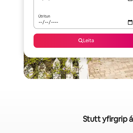
Útritun
Leita
Stutt yfirgrip