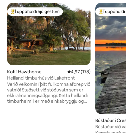
Í uppáhaldi hjá gestum
Í uppáhaldi hj
Í mestu uppáhaldi hjá gestum
Í mestu uppáhald
Kofi í Hawthorne
4,97 af 5 í meðaleinkunn, 178 u
4,97 (178)
Heillandi timburhús við Lakefront
Verið velkomin í þitt fullkomna afdrep við
vatnið! Staðsett við stöðuvatn sem er
ekki almenningsaðgengi. Þetta heillandi
timburheimili er með einkabryggju og
bátaramp sem hentar til að sjósetja
bátinn til fiskveiða eða skíðaiðkunar. Á
staðnum eru kajakar til afnota. Þetta er
Bústaður í Crescen
tilvalinn staður til að njóta vatnalífs
Bústaður við vatn •
Norður-Flórída með fjölskyldu, vinum
kajak
Komdu með veiðarf