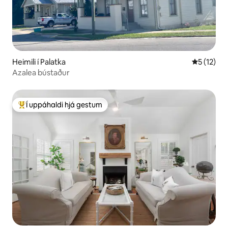
Heimili í Palatka
5 af 5 í m
5 (12)
Azalea bústaður
Í uppáhaldi hjá gestum
Í mestu uppáhaldi hjá gestum