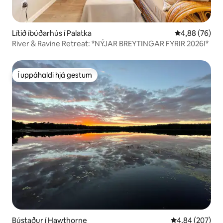
Lítið íbúðarhús í Palatka
4,88 af 5 í m
4,88 (76)
River & Ravine Retreat: *NÝJAR BREYTINGAR FYRIR 2026!*
Í uppáhaldi hjá gestum
Í uppáhaldi hjá gestum
Bústaður í Hawthorne
4,84 af 5 í me
4,84 (207)