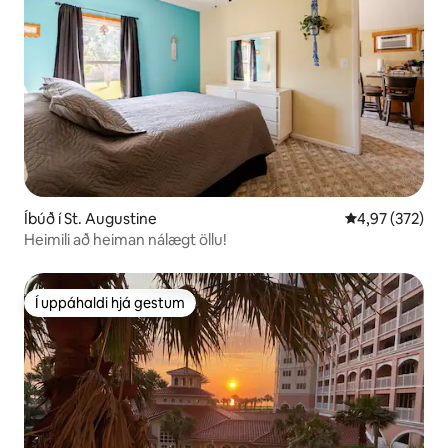
Íbúð í St. Augustine
4,97 af 5 í me
4,97 (372)
Heimili að heiman nálægt öllu!
Í uppáhaldi hjá gestum
Í uppáhaldi hjá gestum