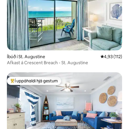
Íbúð í St. Augustine
4,93 af 5 í me
4,93 (112)
Afkast á Crescent Breach - St. Augustine
Í uppáhaldi hjá gestum
Í mestu uppáhaldi hjá gestum