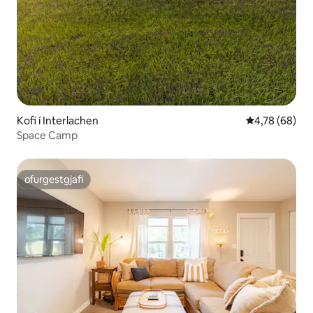
Kofi í Interlachen
4,78 af 5 í m
4,78 (68)
Space Camp
ofurgestgjafi
ofurgestgjafi