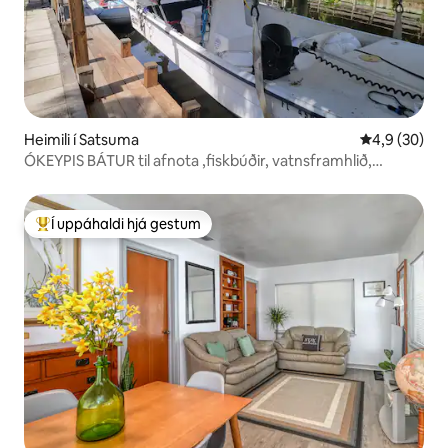
Heimili í Satsuma
4,9 af 5 í m
4,9 (30)
ÓKEYPIS BÁTUR til afnota ,fiskbúðir, vatnsframhlið,
gæludýr í lagi
Í uppáhaldi hjá gestum
Í mestu uppáhaldi hjá gestum