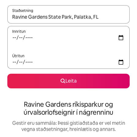
Staðsetning
Þegar niðurstöður liggja fyrir skaltu nota upp og niður örvalyk
Innritun
Útritun
Leita
Ravine Gardens ríkisparkur og
úrvalsorlofseignir í nágrenninu
Gestir eru sammála: Þessi gistiaðstaða er vel metin
vegna staðsetningar, hreinlætis og annars.