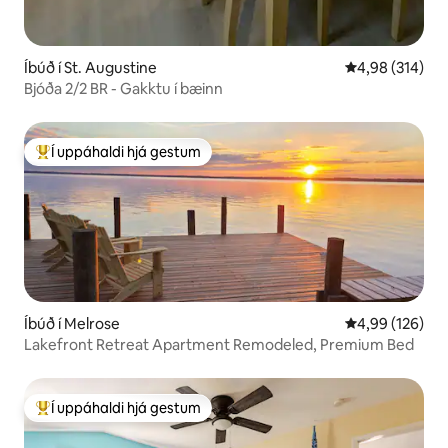
Íbúð í St. Augustine
4,98 af 5 í me
4,98 (314)
Bjóða 2/2 BR - Gakktu í bæinn
Í uppáhaldi hjá gestum
Í mestu uppáhaldi hjá gestum
Íbúð í Melrose
4,99 af 5 í me
4,99 (126)
Lakefront Retreat Apartment Remodeled, Premium Bed
Í uppáhaldi hjá gestum
Í mestu uppáhaldi hjá gestum