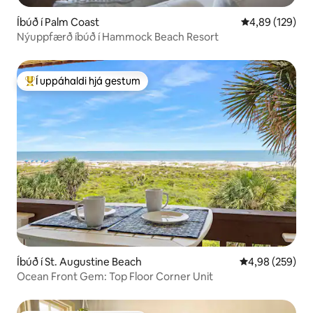
Íbúð í Palm Coast
4,89 af 5 í me
4,89 (129)
Nýuppfærð íbúð í Hammock Beach Resort
Í uppáhaldi hjá gestum
Í mestu uppáhaldi hjá gestum
Íbúð í St. Augustine Beach
4,98 af 5 í me
4,98 (259)
Ocean Front Gem: Top Floor Corner Unit