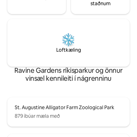
staðnum
Loftkæling
Ravine Gardens ríkisparkur og önnur
vinsæl kennileiti í nágrenninu
St. Augustine Alligator Farm Zoological Park
879 íbúar mæla með