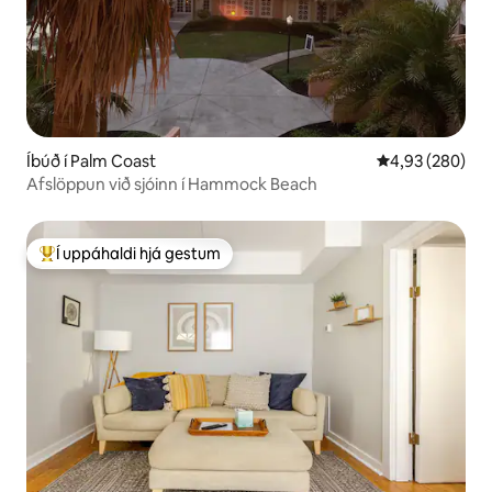
Íbúð í Palm Coast
4,93 af 5 í me
4,93 (280)
Afslöppun við sjóinn í Hammock Beach
Í uppáhaldi hjá gestum
Í mestu uppáhaldi hjá gestum