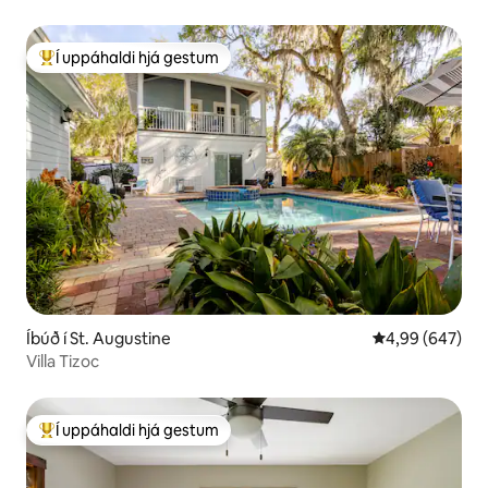
Í uppáhaldi hjá gestum
Í mestu uppáhaldi hjá gestum
Íbúð í St. Augustine
4,99 af 5 í með
4,99 (647)
Villa Tizoc
Í uppáhaldi hjá gestum
Í mestu uppáhaldi hjá gestum