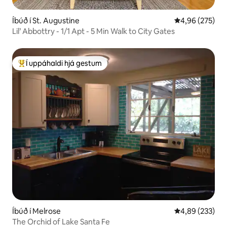
Íbúð í St. Augustine
4,96 af 5 í me
4,96 (275)
Lil’ Abbottry - 1/1 Apt - 5 Min Walk to City Gates
Í uppáhaldi hjá gestum
Í mestu uppáhaldi hjá gestum
Íbúð í Melrose
4,89 af 5 í me
4,89 (233)
The Orchid of Lake Santa Fe