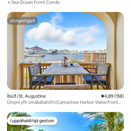
‌ n Sea Ocean Front Condo
ofurgestgjafi
ofurgestgjafi
Íbúð í St. Augustine
4,89 af 5 í me
4,89 (158)
Útsýni yfir smábátahöfn|Camachee Harbor Waterfront
Escape
Í uppáhaldi hjá gestum
Í uppáhaldi hjá gestum