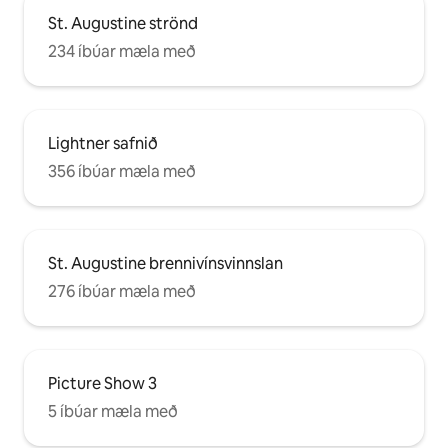
St. Augustine strönd
234 íbúar mæla með
Lightner safnið
356 íbúar mæla með
St. Augustine brennivínsvinnslan
276 íbúar mæla með
Picture Show 3
5 íbúar mæla með