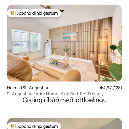
Í uppáhaldi hjá gestum
Í mestu uppáhaldi hjá gestum
Heimili í St. Augustine
4,97 af 5 í me
4,97 (128)
St Augustine Entire Home, King Bed, Pet Friendly
Gisting í íbúð með loftkælingu
Í uppáhaldi hjá gestum
Í mestu uppáhaldi hjá gestum