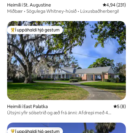
Heimili í St. Augustine
4,94 af 5 í me
4,94 (231)
Miðbær • Sögulega Whitney-húsið • Lúxusbaðherbergi!
Í uppáhaldi hjá gestum
Í mestu uppáhaldi hjá gestum
Heimili í East Palatka
5 af 5 í 
5 (8)
Útsýni yfir sólsetrið og æð frá ánni: Afdrepi með 4
svefnherbergjum
Í uppáhaldi hjá gestum