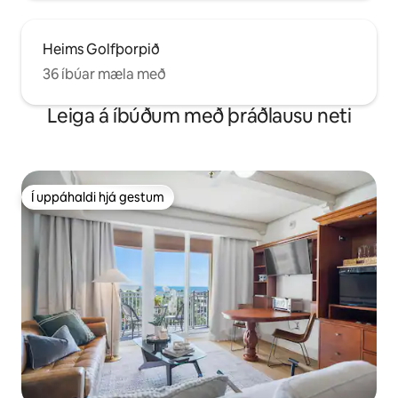
Heims Golfþorpið
36 íbúar mæla með
Leiga á íbúðum með þráðlausu neti
Í uppáhaldi hjá gestum
Í uppáhaldi hjá gestum