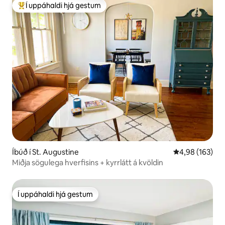
Í uppáhaldi hjá gestum
Í mestu uppáhaldi hjá gestum
Íbúð í St. Augustine
4,98 af 5 í me
4,98 (163)
Miðja sögulega hverfisins + kyrrlátt á kvöldin
Í uppáhaldi hjá gestum
Í uppáhaldi hjá gestum