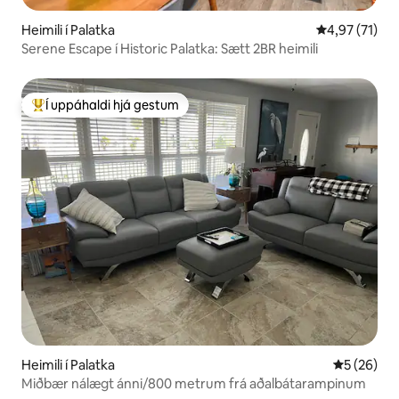
Heimili í Palatka
4,97 af 5 í m
4,97 (71)
Serene Escape í Historic Palatka: Sætt 2BR heimili
Í uppáhaldi hjá gestum
Í mestu uppáhaldi hjá gestum
Heimili í Palatka
5 af 5 í m
5 (26)
Miðbær nálægt ánni/800 metrum frá aðalbátarampinum