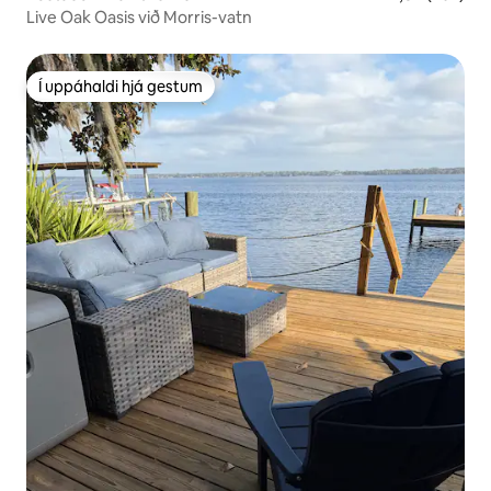
Live Oak Oasis við Morris-vatn
Í uppáhaldi hjá gestum
Í uppáhaldi hjá gestum