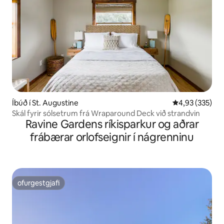
Íbúð í St. Augustine
4,93 af 5 í me
4,93 (335)
Skál fyrir sólsetrum frá Wraparound Deck við strandvin
Ravine Gardens ríkisparkur og aðrar
frábærar orlofseignir í nágrenninu
ofurgestgjafi
ofurgestgjafi