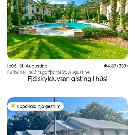
Íbúð í St. Augustine
4,87 af 5 í me
4,87 (339)
Fullbúnar íbúðir í golfþorpi St. Augustine
Fjölskylduvæn gisting í húsi
Í uppáhaldi hjá gestum
Í mestu uppáhaldi hjá gestum