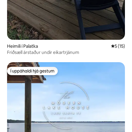
Heimili í Palatka
5 af 5 í m
5 (15)
Friðsæll árstaður undir eikartrjánum
Í uppáhaldi hjá gestum
Í uppáhaldi hjá gestum