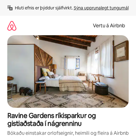
Stökkva
Hluti efnis er þýddur sjálfvirkt. 
Sýna upprunalegt tungumál
beint
að
efni
Vertu á Airbnb
Ravine Gardens ríkisparkur og
gistiaðstaða í nágrenninu
Bókaðu einstakar orlofseignir, heimili og fleira á Airbnb