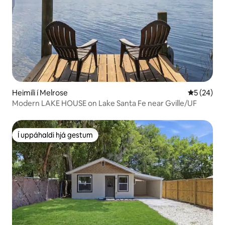
Heimili í Melrose
5 af 5 í m
5 (24)
Modern LAKE HOUSE on Lake Santa Fe near Gville/UF
Í uppáhaldi hjá gestum
Í uppáhaldi hjá gestum