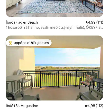
Íbúð í Flagler Beach
4,99 af 5 í me
4,99 (111)
1 húsaröð frá hafinu, svalir með útsýni yfir hafið, ÓKEYPIS
bílastæði
Í uppáhaldi hjá gestum
Í mestu uppáhaldi hjá gestum
Íbúð í St. Augustine
4,98 af 5 í me
4,98 (112)