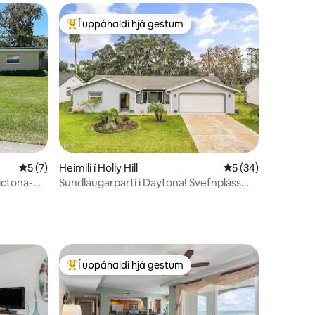
Í uppáhaldi hjá gestum
Í mestu uppáhaldi hjá gestum
5 af 5 í meðaleinkunn, 7 umsagnir
5 (7)
Heimili í Holly Hill
5 af 5 í meðaleink
5 (34)
ictona-
Sundlaugarpartí í Daytona! Svefnpláss
fyrir 8
Í uppáhaldi hjá gestum
Í mestu uppáhaldi hjá gestum