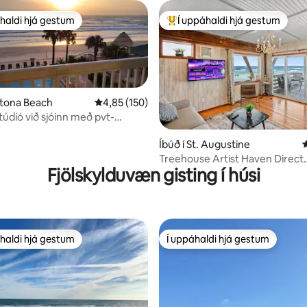
haldi hjá gestum
Í uppáhaldi hjá gestum
uppáhaldi hjá gestum
Í mestu uppáhaldi hjá gestum
ytona Beach
4,85 af 5 í meðaleinkunn, 150 umsagnir
4,85 (150)
údíó við sjóinn með pvt-
n, 214 umsagnir
Íbúð í St. Augustine
4
Treehouse Artist Haven Direct
Fjölskylduvæn gisting í húsi
Oceanfront 2br
haldi hjá gestum
Í uppáhaldi hjá gestum
uppáhaldi hjá gestum
Í uppáhaldi hjá gestum