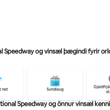
heimili er með fullgert girðing í
loftdýnu. Öll herbergin eru me
r tilvalið fyrir gesti með
snjallsjónvarpi og hröðu þráðlau
(500 Mb/s). Í vel búna eldhúsi o
uminningar!
finna loftfrítus, hrískatla, bland
fleira! Að lokum mun rólega og
hverfið okkar tryggja friðsæla d
l Speedway og vinsæl þægindi fyrir orlo
Gjaldfrjá
t net
Sundlaug
s
tional Speedway og önnur vinsæl kennile