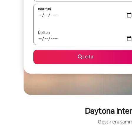
Innritun
Útritun
Leita
Daytona Inter
Gestir eru sammá