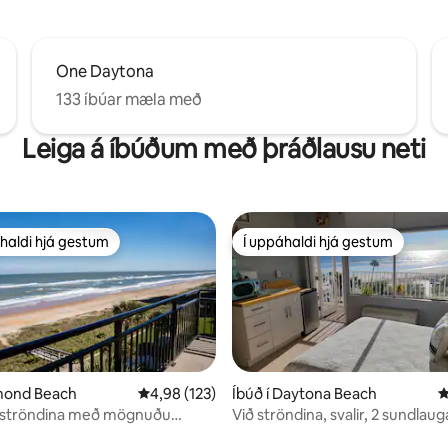
One Daytona
133 íbúar mæla með
Leiga á íbúðum með þráðlausu neti
haldi hjá gestum
Í uppáhaldi hjá gestum
uppáhaldi hjá gestum
Í uppáhaldi hjá gestum
n, 161 umsagnir
rmond Beach
4,98 af 5 í meðaleinkunn, 123 umsagnir
4,98 (123)
Íbúð í Daytona Beach
4
ð ströndina með mögnuðu
Við ströndina, svalir, 2 sundlaug
ni!
Queen-rúm, snjallsjónvarp