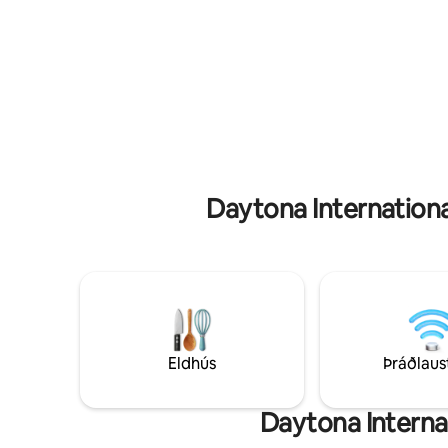
fjölskyldu
undantekningar. Engin endurgreiðsla
garði og e
fæst ef þú varst ekki meðvitað(ur) um
gæludýr. Frábært heimili til að skapa nýjar
atriði sem lýst er í skráningunni okkar.
fjölskyld
Veldu réttan fjölda gesta (aukagjald fyrir
fleiri en tvo gesti).
Daytona Internationa
Eldhús
Þráðlaus
Daytona Interna