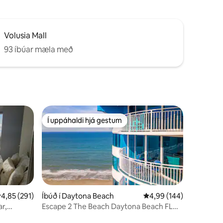
Volusia Mall
93 íbúar mæla með
Í uppáhaldi hjá gestum
Í uppáhaldi hjá gestum
,85 af 5 í meðaleinkunn, 291 umsagnir
4,85 (291)
Íbúð í Daytona Beach
4,99 af 5 í meðaleinku
4,99 (144)
ar,
Escape 2 The Beach Daytona Beach FL
2BR 2B