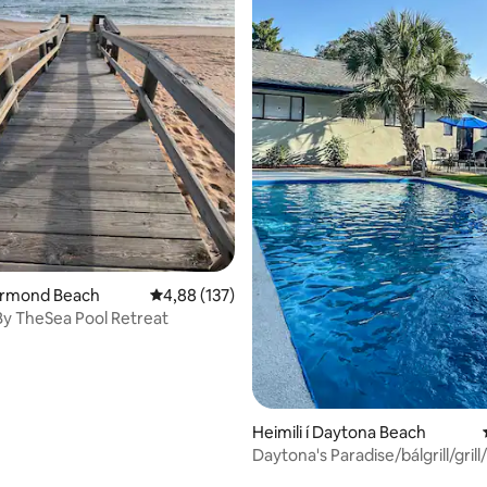
nn, 49 umsagnir
 Ormond Beach
4,88 af 5 í meðaleinkunn, 137 umsagnir
4,88 (137)
y TheSea Pool Retreat
Heimili í Daytona Beach
Daytona's Paradise/bálgrill/grill
svefnherbergi/2 baðherbergi