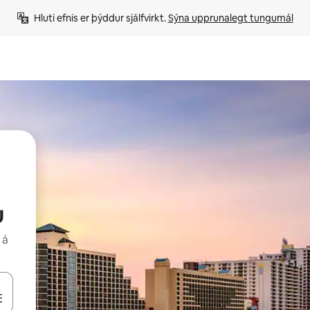
Hluti efnis er þýddur sjálfvirkt. 
Sýna upprunalegt tungumál
u
 á
 niður örvalyklana eða skoða með því að snerta eða strjúka.