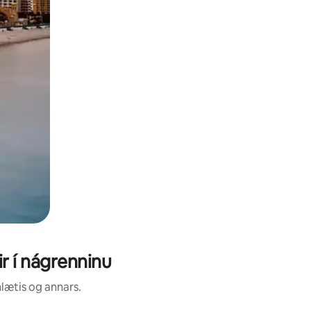
r í nágrenninu
nlætis og annars.