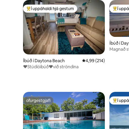
Í uppáhaldi hjá gestum
Í uppá
Í mestu uppáhaldi hjá gestum
Í mestu 
Íbúð í Da
Magnað st
svölum.
Íbúð í Daytona Beach
4,99 af 5 í meðaleinkun
4,99 (214)
❤Stúdíóíbúð❤við ströndina
ofurgestgjafi
Í uppá
ofurgestgjafi
Í mestu 