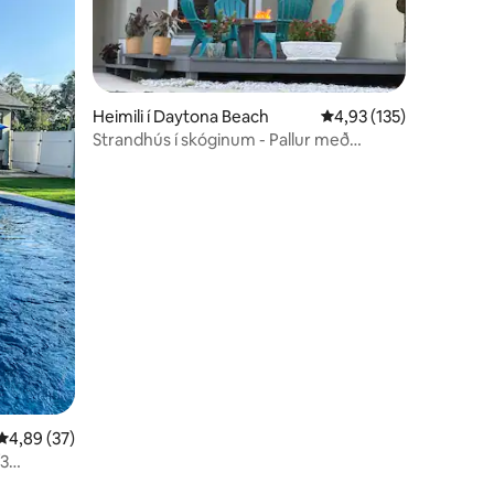
Heimili í Daytona Beach
4,93 af 5 í meðaleinku
4,93 (135)
Strandhús í skóginum - Pallur með
samkvæmiseldstæði
4,89 af 5 í meðaleinkunn, 37 umsagnir
4,89 (37)
/3