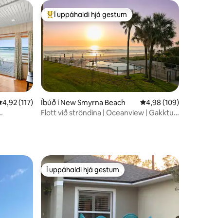
Í uppáhaldi hjá gestum
Í mestu uppáhaldi hjá gestum
,92 af 5 í meðaleinkunn, 117 umsagnir
4,92 (117)
Íbúð í New Smyrna Beach
4,98 af 5 í meðaleinku
4,98 (109)
Flott við ströndina | Oceanview | Gakktu
til Flagler
Í uppáhaldi hjá gestum
Í uppáhaldi hjá gestum