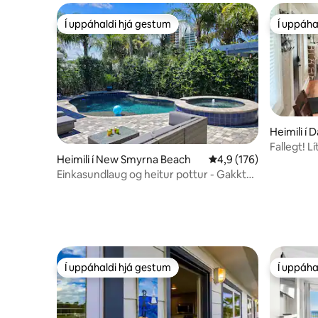
Í uppáhaldi hjá gestum
Í uppáha
Í uppáhaldi hjá gestum
Í uppáha
Heimili í
Fallegt! L
Heimili í New Smyrna Beach
4,9 af 5 í meðaleinkun
4,9 (176)
engin útri
Einkasundlaug og heitur pottur - Gakktu
að Flagler Ave
Í uppáhaldi hjá gestum
Í uppáha
Í uppáhaldi hjá gestum
Í uppáha