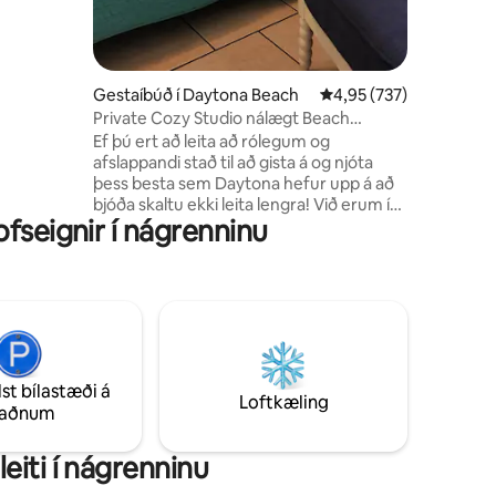
ð
su neti
kkar er að
ara og
 örugga
Gestaíbúð í Daytona Beach
4,95 af 5 í meðaleinku
4,95 (737)
völ 😎🌴
Private Cozy Studio nálægt Beach
Speedway Pickleball
Ef þú ert að leita að rólegum og
afslappandi stað til að gista á og njóta
þess besta sem Daytona hefur upp á að
bjóða skaltu ekki leita lengra! Við erum í
fseignir í nágrenninu
10 mínútna akstursfjarlægð frá næstu
strönd, 15 mínútur að hraðbrautinni og 3
mínútur til Pictona pickleball Club. Þetta
stúdíó hefur allt sem þú gætir þurft fyrir
helgarferð eða lengur. Frábært fyrir
gistingu eða sem valkostur fyrir vinnu, frá
heimili til heimilis. Það rúmar vel einn eða
tvo gesti. Queen-rúm. Vegna ofnæmis
lst bílastæði á
eigenda og astma getum við ekki tekið á
Loftkæling
taðnum
móti neinum dýrum.
iti í nágrenninu