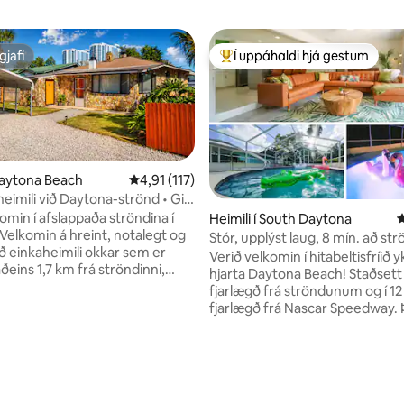
gjafi
Í uppáhaldi hjá gestum
gjafi
Í mestu uppáhaldi hjá gestum
 Daytona Beach
4,91 af 5 í meðaleinkunn, 117 umsagnir
4,91 (117)
n, 547 umsagnir
eimili við Daytona-strönd • Girt
 • Gæludýr leyfð
omin í afslappaða ströndina í
Heimili í South Daytona
4
Stór, upplýst laug, 8 mín. að str
ð einkaheimili okkar sem er
risastórt bakgarður
Verið velkomin í hitabeltisfríið y
ðeins 1,7 km frá ströndinni,
hjarta Daytona Beach! Staðsett 
, veitingastöðum og
fjarlægð frá ströndunum og í 1
ðum stöðum á staðnum. Hvort
fjarlægð frá Nascar Speedway. 
 hér í strandleiðangri,
heimili er með stóra sundlaug 
fjölskyldu, fjarvinnu eða
umkringd RISASTÓRUM einkaga
i með gæludýrum — þetta
borðtennisborði, grillgrilli, 3
 hannað til að vera þægilegt,
svefnherbergjum, 4 rúmum, 2
itulaus. Þetta einstæða
baðherbergjum og 1 frábæru 