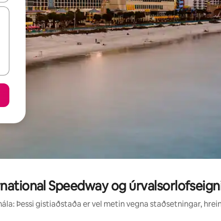
national Speedway og úrvalsorlofseigni
la: Þessi gistiaðstaða er vel metin vegna staðsetningar, hrei