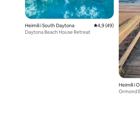
Heimili í South Daytona
4,9 af 5 í meðaleinku
4,9 (49)
Daytona Beach House Retreat
Heimili í
Ormond B