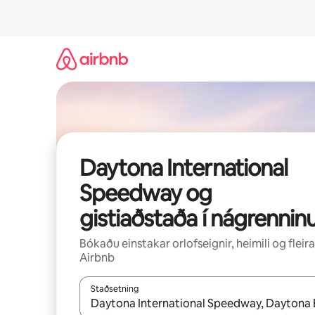
Stökkva
beint
að
efni
Daytona International
Speedway og
gistiaðstaða í nágrennin
Bókaðu einstakar orlofseignir, heimili og fleira
Airbnb
Staðsetning
Þegar niðurstöður liggja fyrir skaltu nota upp og