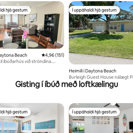
ldi hjá gestum
Í uppáhaldi hjá gestum
ldi hjá gestum
Í uppáhaldi hjá gestum
 Daytona Beach
4,96 af 5 í meðaleinkunn, 151 umsagnir
4,96 (151)
ítil íbúðarhús við ströndina.
n, 176 umsagnir
tun!
Heimili í Daytona Beach
Burleigh Guest House nálægt P
Gisting í íbúð með loftkælingu
Beaches-Speedway
ldi hjá gestum
Í uppáhaldi hjá gestum
ldi hjá gestum
Í uppáhaldi hjá gestum