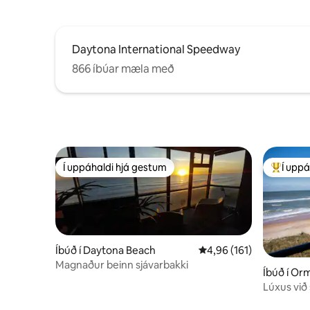
Daytona International Speedway
866 íbúar mæla með
Í uppáhaldi hjá gestum
Í uppá
Í uppáhaldi hjá gestum
Í mestu 
Íbúð í Daytona Beach
4,96 af 5 í meðaleinkun
4,96 (161)
Magnaður beinn sjávarbakki
Íbúð í O
Lúxus vi
sjávarútsý