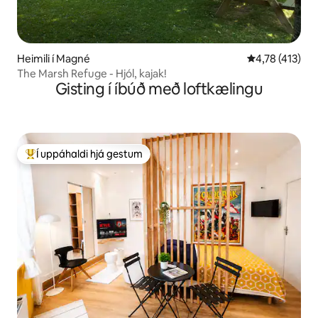
Heimili í Magné
4,78 af 5 í me
4,78 (413)
The Marsh Refuge - Hjól, kajak!
Gisting í íbúð með loftkælingu
Í uppáhaldi hjá gestum
Í mestu uppáhaldi hjá gestum