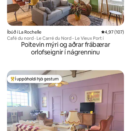
Íbúð í La Rochelle
4,97 af 5 í me
4,97 (107)
Café du nord · Le Carré du Nord - Le Vieux Port í
Poitevin mýri og aðrar frábærar
orlofseignir í nágrenninu
Í uppáhaldi hjá gestum
Í mestu uppáhaldi hjá gestum