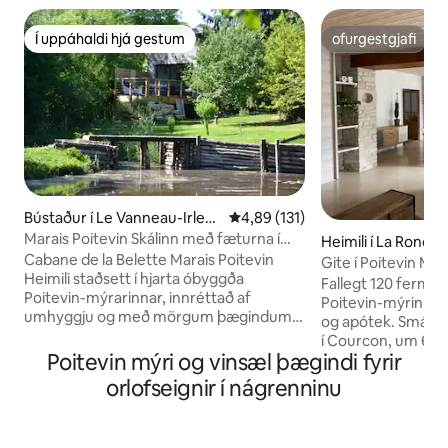
Í uppáhaldi hjá gestum
ofurgestgjafi
Í uppáhaldi hjá gestum
ofurgestgjafi
Bústaður í Le Vanneau-Irlea
4,89 af 5 í meðaleinkunn, 131 u
4,89 (131)
u
Marais Poitevin Skálinn með fæturna í
Heimili í La Ronde
vatninu
Cabane de la Belette Marais Poitevin
Gite í Poitevin Ma
Heimili staðsett í hjarta óbyggða
Fallegt 120 fermetr
Poitevin-mýrarinnar, innréttað af
Poitevin-mýrinni í 
umhyggju og með mörgum þægindum.
og apótek. Smásala
Stór verönd án útsýnis óþarfa með
í Courcon, um 6 k
stórkostlegu útsýni yfir einkatjörn,
Poitevin mýri og vinsæl þægindi fyrir
Nærri ströndum Ve
tilvalin til að slaka á eða stunda veiði með
sem og helstu áttu
orlofseignir í nágrenninu
báti sem þú hefur til ráðstöfunar.
ferðamannastaði -
Möguleiki á að koma með kanó eða
Mervent (20 mín.) 
róðrarbretti. Þægindi í garði og slökun
Aquarium (30 mín.) 