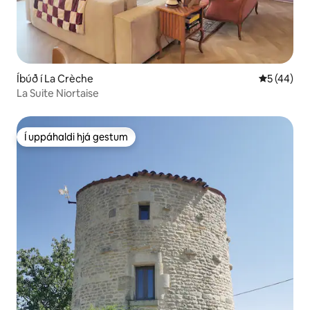
Íbúð í La Crèche
5 af 5 í m
5 (44)
La Suite Niortaise
Í uppáhaldi hjá gestum
Í uppáhaldi hjá gestum