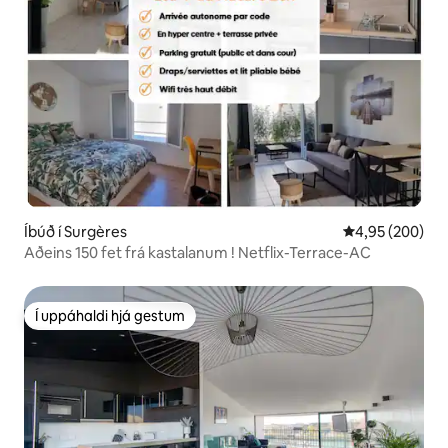
Íbúð í Surgères
4,95 af 5 í me
4,95 (200)
Aðeins 150 fet frá kastalanum ! Netflix-Terrace-AC
Í uppáhaldi hjá gestum
Í uppáhaldi hjá gestum