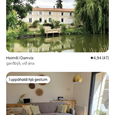
Heimili í Damvix
4,94 af 5 í m
4,94 (47)
garðbýli, við ána
Í uppáhaldi hjá gestum
Í uppáhaldi hjá gestum