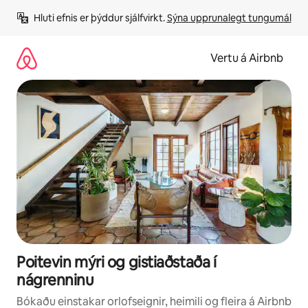
Stökkva
Hluti efnis er þýddur sjálfvirkt. 
Sýna upprunalegt tungumál
beint
að
efni
Vertu á Airbnb
Poitevin mýri og gistiaðstaða í
nágrenninu
Bókaðu einstakar orlofseignir, heimili og fleira á Airbnb