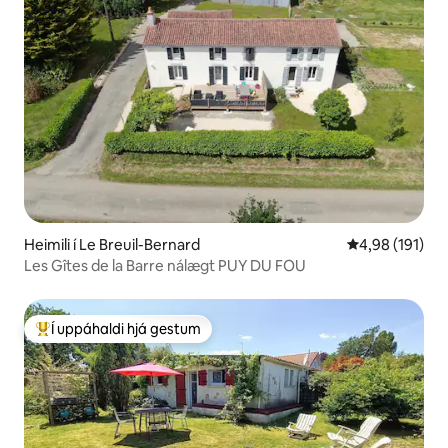
Heimili í Le Breuil-Bernard
4,98 af 5 í me
4,98 (191)
Les Gîtes de la Barre nálægt PUY DU FOU
Í uppáhaldi hjá gestum
Í mestu uppáhaldi hjá gestum