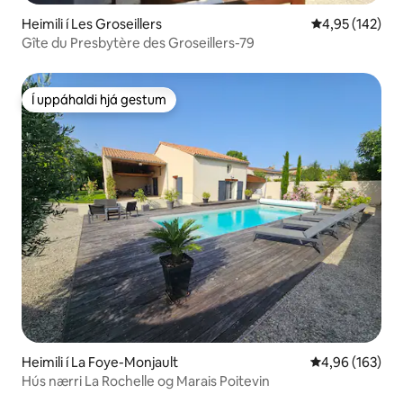
Heimili í Les Groseillers
4,95 af 5 í me
4,95 (142)
Gîte du Presbytère des Groseillers-79
Í uppáhaldi hjá gestum
Í uppáhaldi hjá gestum
Heimili í La Foye-Monjault
4,96 af 5 í me
4,96 (163)
Hús nærri La Rochelle og Marais Poitevin