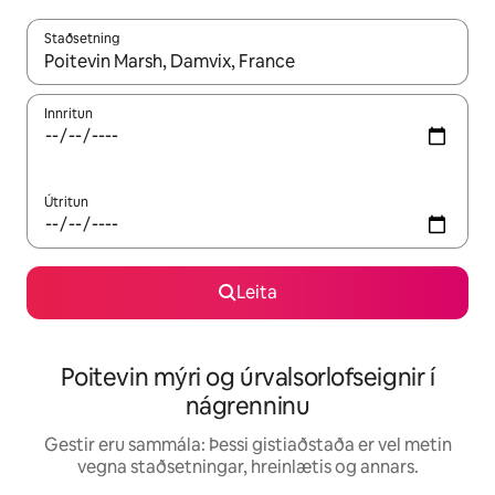
Staðsetning
Þegar niðurstöður liggja fyrir skaltu nota upp og niður örvalyk
Innritun
Útritun
Leita
Poitevin mýri og úrvalsorlofseignir í
nágrenninu
Gestir eru sammála: Þessi gistiaðstaða er vel metin
vegna staðsetningar, hreinlætis og annars.