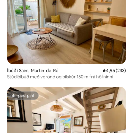
Íbúð í Saint-Martin-de-Ré
4,95 af 5 í me
4,95 (233)
Stúdíóíbúð með verönd og bílskúr 150 m frá höfninni
ofurgestgjafi
ofurgestgjafi