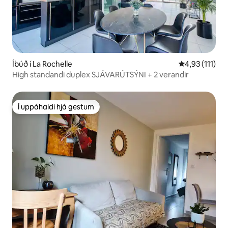
Íbúð í La Rochelle
4,93 af 5 í me
4,93 (111)
High standandi duplex SJÁVARÚTSÝNI + 2 verandir
Í uppáhaldi hjá gestum
Í uppáhaldi hjá gestum