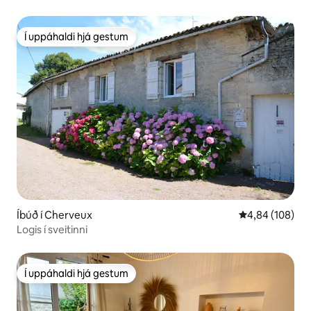
Í uppáhaldi hjá gestum
Í uppáhaldi hjá gestum
Íbúð í Cherveux
4,84 af 5 í me
4,84 (108)
Logis í sveitinni
Í uppáhaldi hjá gestum
Í uppáhaldi hjá gestum