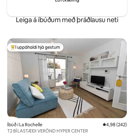
Leiga á íbúðum með þráðlausu neti
Í uppáhaldi hjá gestum
Í mestu uppáhaldi hjá gestum
Íbúð í La Rochelle
4,98 af 5 í me
4,98 (242)
T2 BÍLASTÆÐI VERÖND HYPER CENTER