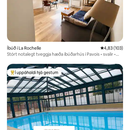
Íbúð í La Rochelle
4,83 af 5 í me
4,83 (103)
Stórt notalegt tveggja hæða íbúðarhús í Pavois • svalir •
strönd 800
Í uppáhaldi hjá gestum
Í mestu uppáhaldi hjá gestum