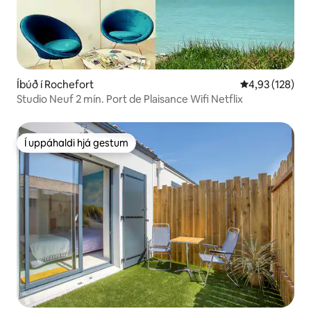
Íbúð í Rochefort
4,93 af 5 í me
4,93 (128)
Studio Neuf 2 mín. Port de Plaisance Wifi Netflix
Í uppáhaldi hjá gestum
Í uppáhaldi hjá gestum