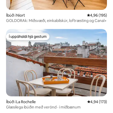
Íbúð í Niort
4,96 af 5 í me
4,96 (195)
GOLDORAk: Miðsvæði, einkabílskúr, loftræsting og Canal+
Í uppáhaldi hjá gestum
Í uppáhaldi hjá gestum
Íbúð í La Rochelle
4,94 af 5 í me
4,94 (173)
Glæsilega íbúðin með verönd · í miðbænum