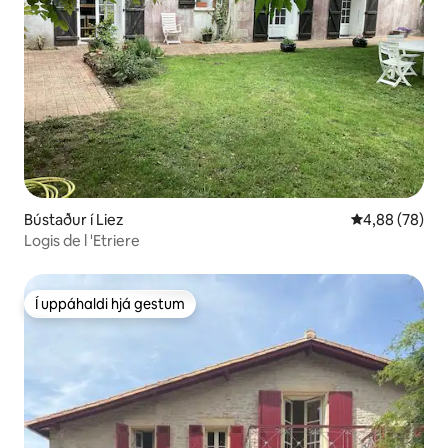
Bústaður í Liez
4,88 af 5 í m
4,88 (78)
Logis de l 'Etriere
Í uppáhaldi hjá gestum
Í uppáhaldi hjá gestum