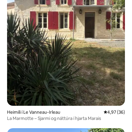
Heimili í Le Vanneau-Irleau
4,97 af 5 í m
4,97 (36)
La Marmotte – Sjarmi og náttúra í hjarta Marais