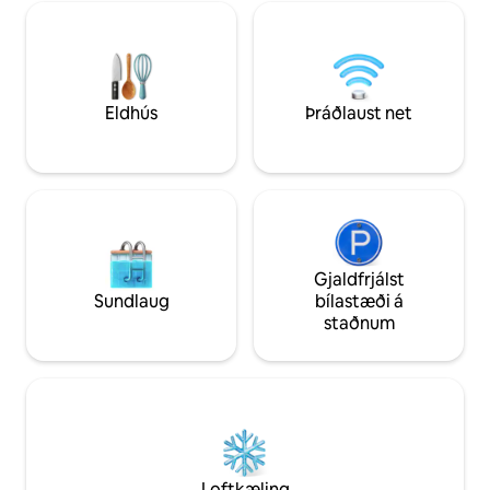
(sólbekkir / bækur / molkky) og grill
Île d 'Oleron (1 kls
Reiðhjólaleiga fyrir fullorðna: 10 evrur á
(1 klst. 30 mín.) -
dag Gæludýr sem vega minna en 15 kg
klst. 30 mín.) - Fut
eru leyfð gegn aukagjaldi sem nemur 10
mín.) Ég hlakka til 
evrum á dag
Eldhús
Þráðlaust net
Gjaldfrjálst
Sundlaug
bílastæði á
staðnum
Loftkæling