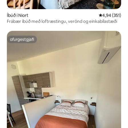
Íbúð í Niort
4,94 af 5 í me
4,94 (351)
Frábær íbúð með loftræstingu, verönd og einkabílastæði
ofurgestgjafi
ofurgestgjafi