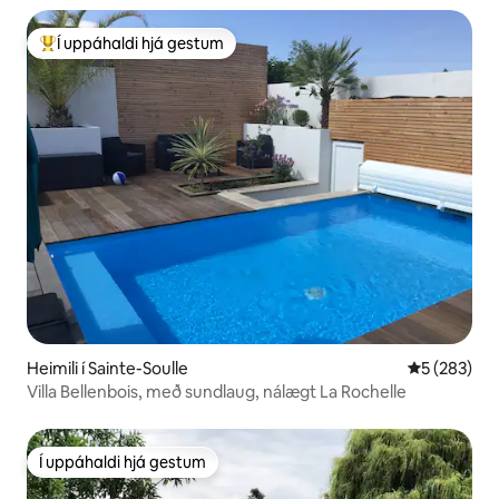
Í uppáhaldi hjá gestum
Í mestu uppáhaldi hjá gestum
Heimili í Sainte-Soulle
5 af 5 í me
5 (283)
Villa Bellenbois, með sundlaug, nálægt La Rochelle
Í uppáhaldi hjá gestum
Í uppáhaldi hjá gestum