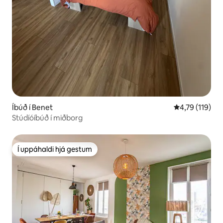
Íbúð í Benet
4,79 af 5 í me
4,79 (119)
Stúdíóíbúð í miðborg
Í uppáhaldi hjá gestum
Í uppáhaldi hjá gestum