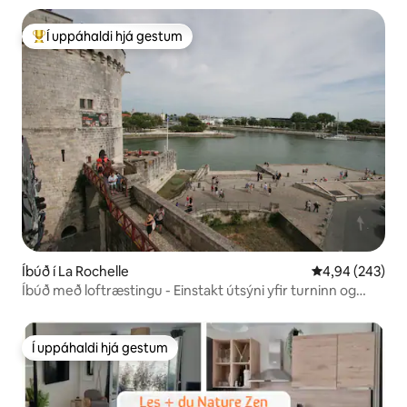
Í uppáhaldi hjá gestum
Í mestu uppáhaldi hjá gestum
Íbúð í La Rochelle
4,94 af 5 í me
4,94 (243)
Íbúð með loftræstingu - Einstakt útsýni yfir turninn og
hafið
Í uppáhaldi hjá gestum
Í uppáhaldi hjá gestum