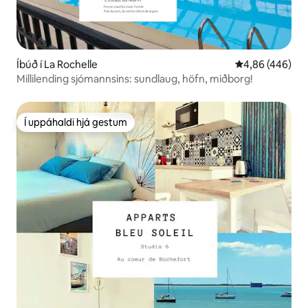
Íbúð í La Rochelle
4,86 af 5 í me
4,86 (446)
Millilending sjómannsins: sundlaug, höfn, miðborg!
Í uppáhaldi hjá gestum
Í uppáhaldi hjá gestum