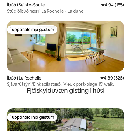
Íbúð í Sainte-Soulle
4,94 af 5 í me
4,94 (155)
Stúdíóíbúð nærri La Rochelle - La dune
Í uppáhaldi hjá gestum
Í uppáhaldi hjá gestum
Íbúð í La Rochelle
4,89 af 5 í me
4,89 (526)
Sjávarútsýni/Einkabílastæði. Vieux port-plage 15’ walk.
Fjölskylduvæn gisting í húsi
Í uppáhaldi hjá gestum
Í uppáhaldi hjá gestum