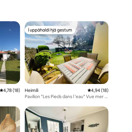
Í uppáhaldi hjá gestum
Í uppáhaldi hjá gestum
4,78 af 5 í meðaleinkunn, 18 umsagnir
4,78 (18)
Heimili
4,94 af 5 í meðaleink
4,94 (18)
Pavilion "Les Pieds dans l 'eau" Vue mer -
Ile d' Aix