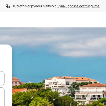
Hluti efnis er þýddur sjálfvirkt. 
Sýna upprunalegt tungumál
 niður örvalyklana eða skoða með því að snerta eða strjúka.