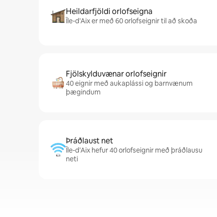
Heildarfjöldi orlofseigna
Île-d'Aix er með 60 orlofseignir til að skoða
Fjölskylduvænar orlofseignir
40 eignir með aukaplássi og barnvænum
þægindum
Þráðlaust net
Île-d'Aix hefur 40 orlofseignir með þráðlausu
neti