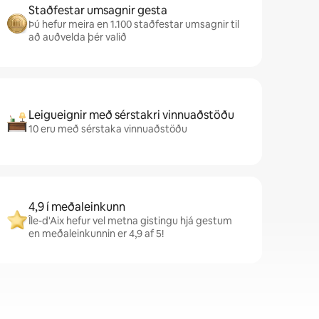
Staðfestar umsagnir gesta
Þú hefur meira en 1.100 staðfestar umsagnir til
að auðvelda þér valið
Leigueignir með sérstakri vinnuaðstöðu
10 eru með sérstaka vinnuaðstöðu
4,9 í meðaleinkunn
Île-d'Aix hefur vel metna gistingu hjá gestum
en meðaleinkunnin er 4,9 af 5!