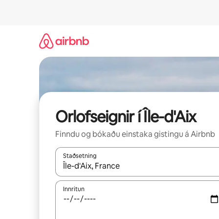
Stökkva
beint
að
efni
Orlofseignir í Île-d'Aix
Finndu og bókaðu einstaka gistingu á Airbnb
Staðsetning
Þegar niðurstöður liggja fyrir skaltu nota upp og
Innritun