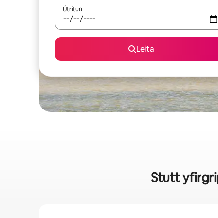
Útritun
Leita
Stutt yfirgr