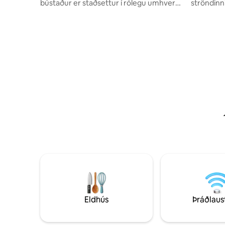
bústaður er staðsettur í rólegu umhverfi
ströndinni
og er með rúmgott svefnherbergi og BZ.
frægu höf
Zen andrúmsloft með pálmatrjám og
þarft fyri
Miðjarðarhafsgróðri. Bílastæði nálægt.
gistiaðsta
Rómantískt frí, heilsufrí eða lengri dvöl
innifalið: 
með fjölskyldunni. Þessi bústaður er
ókeypis h
tilbúinn til að taka á móti þér við bestu
framúrska
aðstæður. Staðsett 20 mín frá La
ókeypis s
Rochelle, 30 mín frá eyjunni Re og 1
verslanir,
klukkustund frá eyjunni Oléron.
mínútna 
Eldhús
Þráðlaus