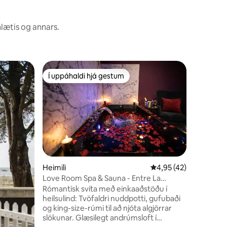
nlætis og annars.
Villa
Í uppáhaldi hjá gestum
Í uppáhaldi hjá gestum
Villa Novi
þorpsins
Uppgötvað
Aix sem er
hávaða og
svefnher
sameinar 
skrifstof
innri hús
kokteilpl
Heimili
4,95 af 5 í meðaleink
4,95 (42)
morgunve
Love Room Spa & Sauna - Entre La
stundirn
Rochelle/Niort
Rómantísk svíta með einkaaðstöðu í
og gæðaþæ
heilsulind: Tvöfaldri nuddpotti, gufubaði
þægilega 
og king-size-rúmi til að njóta algjörrar
heima hjá
slökunar. Glæsilegt andrúmsloft í