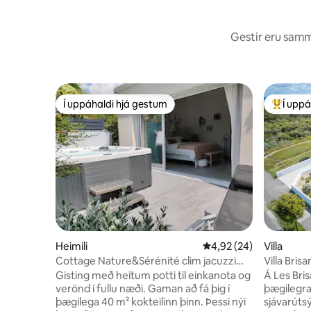
Gestir eru sammá
Í uppáhaldi hjá gestum
Í uppá
Í uppáhaldi hjá gestum
Í mestu 
Heimili
4,92 af 5 í meðaleinku
4,92 (24)
Villa
Cottage Nature&Sérénité clim jacuzzi
Villa Bris
avril-sept
aðgengi a
Gisting með heitum potti til einkanota og
Á Les Bri
verönd í fullu næði. Gaman að fá þig í
þægilegra
þægilega 40 m² kokteilinn þinn. Þessi nýi
sjávarúts