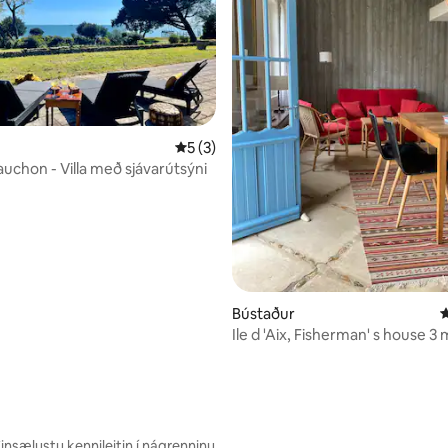
5 af 5 í meðaleinkunn, 3 umsagnir
5 (3)
nn, 16 umsagnir
auchon - Villa með sjávarútsýni
Bústaður
4
Ile d 'Aix, Fisherman' s house 3
from the beaches (5p)
insælustu kennileitin í nágrenninu