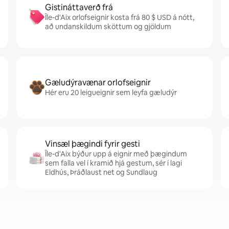
Gistináttaverð frá
Île-d'Aix orlofseignir kosta frá 80 $ USD á nótt,
að undanskildum sköttum og gjöldum
Gæludýravænar orlofseignir
Hér eru 20 leigueignir sem leyfa gæludýr
Vinsæl þægindi fyrir gesti
Île-d'Aix býður upp á eignir með þægindum
sem falla vel í kramið hjá gestum, sér í lagi
Eldhús, Þráðlaust net og Sundlaug