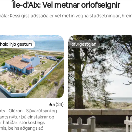
Île-d'Aix: Vel metnar orlofseignir
la: Þessi gistiaðstaða er vel metin vegna staðsetningar, hrei
haldi hjá gestum
ofurgestgjafi
uppáhaldi hjá gestum
ofurgestgjafi
nn, 24 umsagnir
5 af 5 í meðaleinkunn, 24 umsagnir
5 (24)
ants - Oléron - Sjávarútsýni og
ð strönd
sants nýtur þú einstakrar og
r hátíðar: stórkostlegs
ýnis, beins aðgangs að