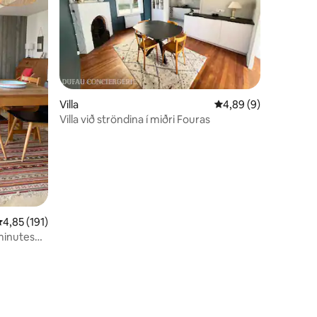
Villa
4,89 af 5 í meðalein
4,89 (9)
Villa við ströndina í miðri Fouras
,85 af 5 í meðaleinkunn, 191 umsagnir
4,85 (191)
 minutes