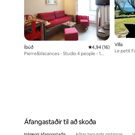
Villa
Íbúð
4,94 af 5 í meðaleinku
4,94 (16)
Le petit F
Pierre&Vacances - Studio 4 people - 1
Mzzanine
Áfangastaðir til að skoða
Nálægir áfangastaðir
Aðrar tegundir gistingar
V