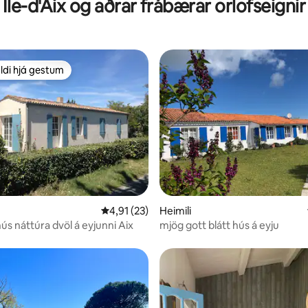
Île-d'Aix og aðrar frábærar orlofseignir
ldi hjá gestum
ldi hjá gestum
nn, 19 umsagnir
4,91 af 5 í meðaleinkunn, 23 umsagnir
4,91 (23)
Heimili
hús náttúra dvöl á eyjunni Aix
mjög gott blátt hús á eyju