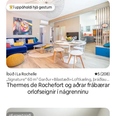
Í uppáhaldi hjá gestum
Í mestu uppáhaldi hjá gestum
Íbúð í La Rochelle
5 af 5 í me
5 (208)
„Signature“ 60 m² Garður+Bílastæði+Loftkæling, þráðlaust
Thermes de Rochefort og aðrar frábærar
net-Netflix
orlofseignir í nágrenninu
ofurgestgjafi