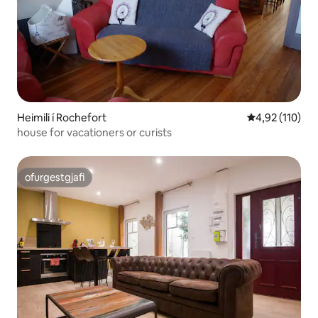
Heimili í Rochefort
4,92 af 5 í me
4,92 (110)
house for vacationers or curists
ofurgestgjafi
ofurgestgjafi