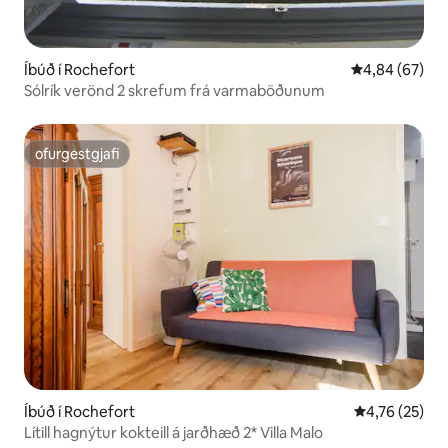
Íbúð í Rochefort
4,84 af 5 í m
4,84 (67)
Sólrík verönd 2 skrefum frá varmaböðunum
ofurgestgjafi
ofurgestgjafi
Íbúð í Rochefort
4,76 af 5 í m
4,76 (25)
Lítill hagnýtur kokteill á jarðhæð 2* Villa Malo