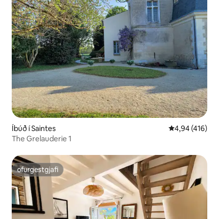
Íbúð í Saintes
4,94 af 5 í me
4,94 (416)
The Grelauderie 1
ofurgestgjafi
ofurgestgjafi