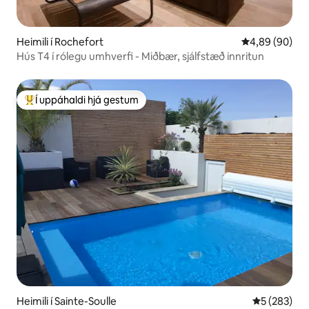
Heimili í Rochefort
4,89 af 5 í m
4,89 (90)
Hús T4 í rólegu umhverfi - Miðbær, sjálfstæð innritun
Í uppáhaldi hjá gestum
Í mestu uppáhaldi hjá gestum
Heimili í Sainte-Soulle
5 af 5 í me
5 (283)