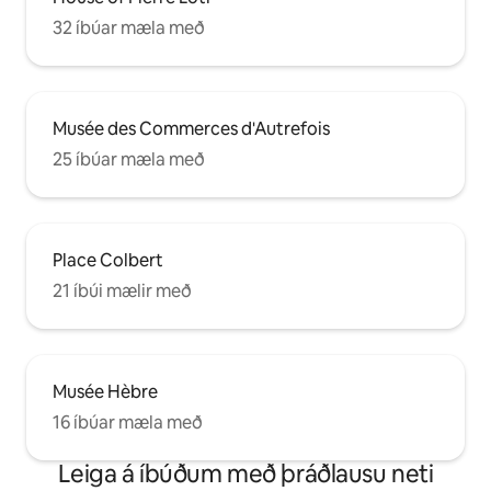
32 íbúar mæla með
Musée des Commerces d'Autrefois
25 íbúar mæla með
Place Colbert
21 íbúi mælir með
Musée Hèbre
16 íbúar mæla með
Leiga á íbúðum með þráðlausu neti