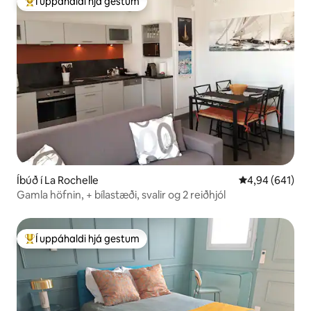
Í uppáhaldi hjá gestum
Í mestu uppáhaldi hjá gestum
Íbúð í La Rochelle
4,94 af 5 í me
4,94 (641)
Gamla höfnin, + bílastæði, svalir og 2 reiðhjól
Í uppáhaldi hjá gestum
Í mestu uppáhaldi hjá gestum