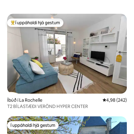
Í uppáhaldi hjá gestum
Í mestu uppáhaldi hjá gestum
Íbúð í La Rochelle
4,98 af 5 í me
4,98 (242)
T2 BÍLASTÆÐI VERÖND HYPER CENTER
Í uppáhaldi hjá gestum
Í uppáhaldi hjá gestum