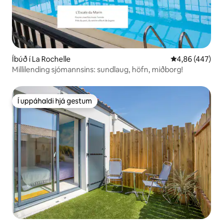
Íbúð í La Rochelle
4,86 af 5 í me
4,86 (447)
Millilending sjómannsins: sundlaug, höfn, miðborg!
Í uppáhaldi hjá gestum
Í uppáhaldi hjá gestum