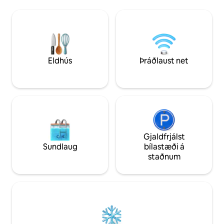
160 cm svefnsófa, 17 cm dýnu, sjónvarpi,
hefur það öll þægin
borðstofuborði. Á millihæðinni er 160 cm
eiga notalega dvöl
rúm, 25 cm dýna, fataskápur og
skrifborð. Mjög vel búið eldhús,
þvottavél, stórt ísskápur/frystir.
Eldhús
Þráðlaust net
Gjaldfrjálst
Sundlaug
bílastæði á
staðnum