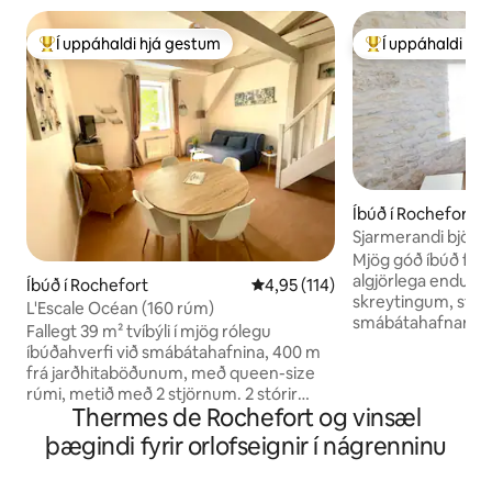
Í uppáhaldi hjá gestum
Í uppáhaldi hj
Í mestu uppáhaldi hjá gestum
Í mestu uppáhald
Íbúð í Rochefort
Sjarmerandi björt 
Mjög góð íbúð flok
algjörlega endurn
Íbúð í Rochefort
4,95 af 5 í meðaleinkunn, 114 u
4,95 (114)
skreytingum, staðse
L'Escale Océan (160 rúm)
smábátahafnarinna
Fallegt 39 m² tvíbýli í mjög rólegu
hjarta borgarinnar
íbúðahverfi við smábátahafnina, 400 m
kyrrlátt og bjart. 
frá jarðhitaböðunum, með queen-size
staðsett í innan v
rúmi, metið með 2 stjörnum. 2 stórir
göngufjarlægð frá
Thermes de Rochefort og vinsæl
ókeypis bílastæðir, stafrænn kóði til að
Rochefort-marka
komast inn, lyfta, geymsla fyrir reiðhjól,
þægindi fyrir orlofseignir í nágrenninu
tækifæri til að kyn
ljósleiðara-Wi-Fi og eftirlitsmyndavélar á
bragðinu á staðnu
sameignarsvæðum. Aðalherbergi með
hér vegna viðski