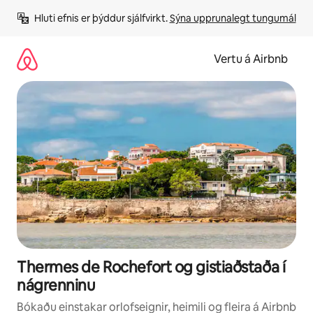
Stökkva
Hluti efnis er þýddur sjálfvirkt. 
Sýna upprunalegt tungumál
beint
að
efni
Vertu á Airbnb
Thermes de Rochefort og gistiaðstaða í
nágrenninu
Bókaðu einstakar orlofseignir, heimili og fleira á Airbnb