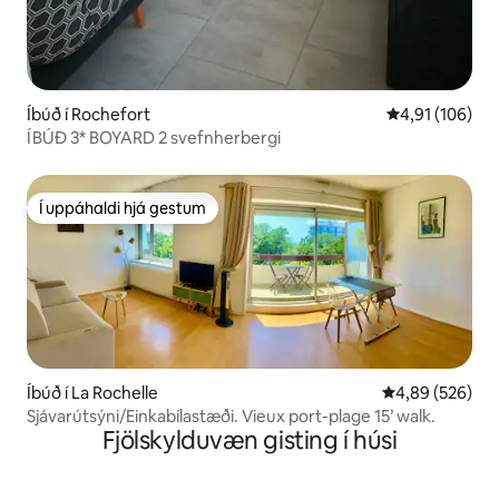
Íbúð í Rochefort
4,91 af 5 í me
4,91 (106)
ÍBÚÐ 3* BOYARD 2 svefnherbergi
Í uppáhaldi hjá gestum
Í uppáhaldi hjá gestum
Íbúð í La Rochelle
4,89 af 5 í me
4,89 (526)
Sjávarútsýni/Einkabílastæði. Vieux port-plage 15’ walk.
Fjölskylduvæn gisting í húsi