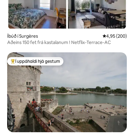
Íbúð í Surgères
4,95 af 5 í me
4,95 (200)
Aðeins 150 fet frá kastalanum ! Netflix-Terrace-AC
Í uppáhaldi hjá gestum
Í mestu uppáhaldi hjá gestum