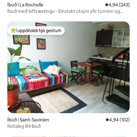
Íbúð í La Rochelle
4,94 af 5 í me
4,94 (243)
Íbúð með loftræstingu - Einstakt útsýni yfir turninn og
hafið
Í uppáhaldi hjá gestum
Í mestu uppáhaldi hjá gestum
Íbúð í Saint-Savinien
4,94 af 5 í me
4,94 (102)
Notaleg lítil íbúð