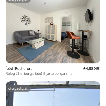
ofurgestgjafi
Íbúð í Rochefort
4,88 af 5 í m
4,88 (49)
Róleg 2 herbergja íbúð í hjarta borgarinnar
ofurgestgjafi
ofurgestgjafi