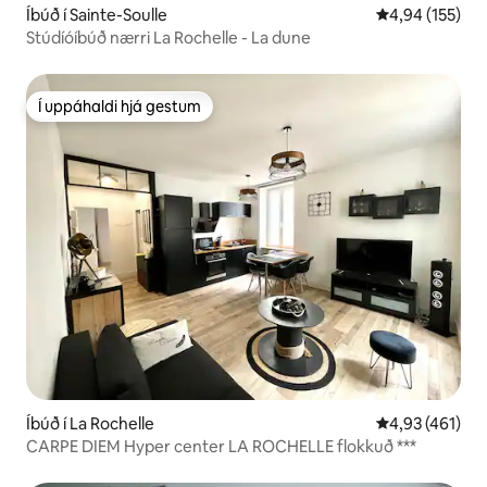
Íbúð í Sainte-Soulle
4,94 af 5 í me
4,94 (155)
Stúdíóíbúð nærri La Rochelle - La dune
Í uppáhaldi hjá gestum
Í uppáhaldi hjá gestum
Íbúð í La Rochelle
4,93 af 5 í me
4,93 (461)
CARPE DIEM Hyper center LA ROCHELLE flokkuð ***