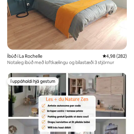
Íbúð í La Rochelle
4,98 af 5 í me
4,98 (282)
Notaleg íbúð með loftkælingu og bílastæði 3 stjörnur
Í uppáhaldi hjá gestum
Í uppáhaldi hjá gestum