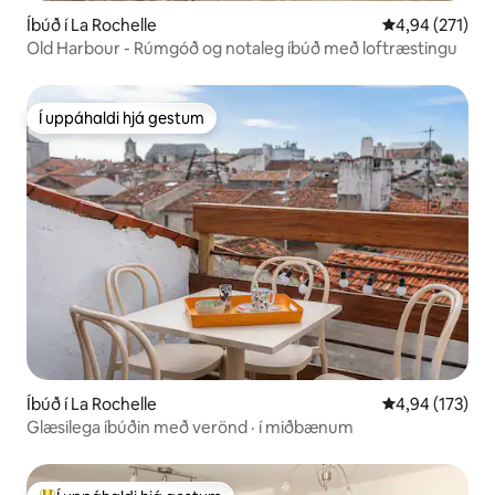
Íbúð í La Rochelle
4,94 af 5 í me
4,94 (271)
Old Harbour - Rúmgóð og notaleg íbúð með loftræstingu
Í uppáhaldi hjá gestum
Í uppáhaldi hjá gestum
Íbúð í La Rochelle
4,94 af 5 í me
4,94 (173)
Glæsilega íbúðin með verönd · í miðbænum