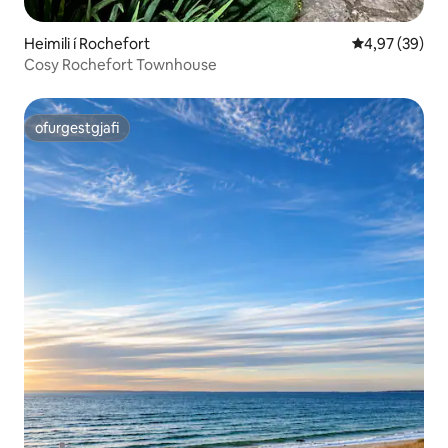
Heimili í Rochefort
4,97 af 5 í m
4,97 (39)
Cosy Rochefort Townhouse
ofurgestgjafi
ofurgestgjafi