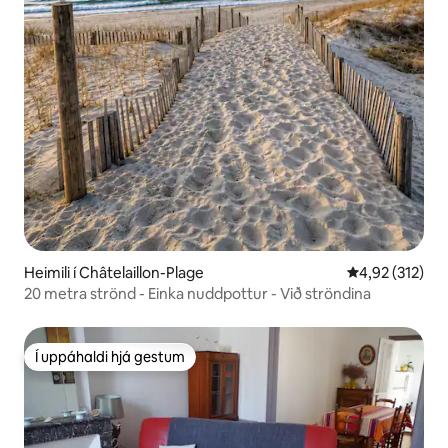
Heimili í Châtelaillon-Plage
4,92 af 5 í me
4,92 (312)
20 metra strönd - Einka nuddpottur - Við ströndina
Í uppáhaldi hjá gestum
Í uppáhaldi hjá gestum