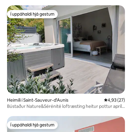
Í uppáhaldi hjá gestum
Í uppáhaldi hjá gestum
Heimili í Saint-Sauveur-d'Aunis
4,93 af 5 í m
4,93 (27)
Bústaður Nature&Sérénité loftræsting heitur pottur apríl-
sept
Í uppáhaldi hjá gestum
Í uppáhaldi hjá gestum