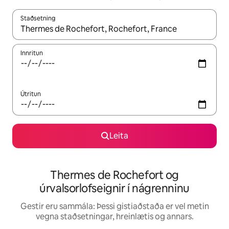
Staðsetning
Þegar niðurstöður liggja fyrir skaltu nota upp og niður örvalyk
Innritun
Útritun
Leita
Thermes de Rochefort og
úrvalsorlofseignir í nágrenninu
Gestir eru sammála: Þessi gistiaðstaða er vel metin
vegna staðsetningar, hreinlætis og annars.