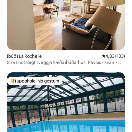
Íbúð í La Rochelle
4,83 af 5 í me
4,83 (103)
Stórt notalegt tveggja hæða íbúðarhús í Pavois • svalir •
strönd 800
Í uppáhaldi hjá gestum
Í mestu uppáhaldi hjá gestum