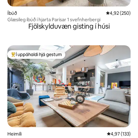
Íbúð
4,92 af 5 í me
4,92 (250)
Glæsileg íbúð í hjarta Parísar 1 svefnherbergi
Fjölskylduvæn gisting í húsi
Í uppáhaldi hjá gestum
Í mestu uppáhaldi hjá gestum
Heimili
4,97 af 5 í me
4,97 (133)