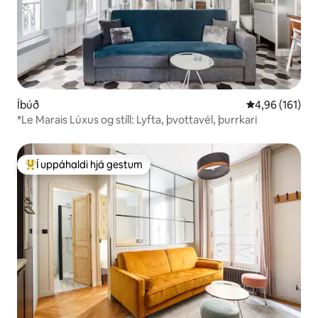
Íbúð
4,96 af 5 í me
4,96 (161)
*Le Marais Lúxus og stíll: Lyfta, þvottavél, þurrkari
Í uppáhaldi hjá gestum
Í mestu uppáhaldi hjá gestum