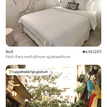
Íbúð
4,93 af 5 í me
4,93 (237)
Flott í París með söfnum og listasöfnum
Í uppáhaldi hjá gestum
Í mestu uppáhaldi hjá gestum