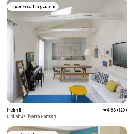
Í uppáhaldi hjá gestum
Í uppáhaldi hjá gestum
Heimili
4,88 af 5 í me
4,88 (129)
Einkahús í hjarta Parísar!