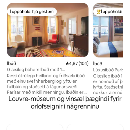
Í uppáhaldi hjá gestum
Í uppáhaldi hj
Í uppáhaldi hjá gestum
Í mestu uppáhald
Íbúð
4,87 af 5 í meðaleinkunn, 104 u
4,87 (104)
Íbúð
Glæsileg bóhem íbúð með 1
Lúxusíbúð Paris L
svefnherbergi nálægt Louvre
Þessi ótrúlega heillandi og friðsæla íbúð
Glæsileg íbúð í by
með einu svefnherbergi og lyftu er
er hönnuð af þekk
fullbúin og staðsett á fágunarsvæði
lyfta. Staðsetningin
Parísar með mikilli menningu. Íbúðin er
nokkurra mínútna 
Louvre-múseum og vinsæl þægindi fyrir
fallega innréttuð í bóhemstíl með blöndu
Louvre-safninu og
af vintage- og nútímahúsgögnum og
Innréttingar í fágu
orlofseignir í nágrenninu
hún er staðsett á milli Louvre-safnsins og
hlýlegu, björtu, ró
hinar glæsilegu götu Rue Saint-Honoré
andrúmslofti með 
þar sem finna má fjölda verslana og
baðherbergi með 
tískuverslana. Tilvalið fyrir pör eða litlar
baðsloppum, inni