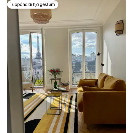
Í uppáhaldi hjá gestum
Í uppáhaldi hjá gestum