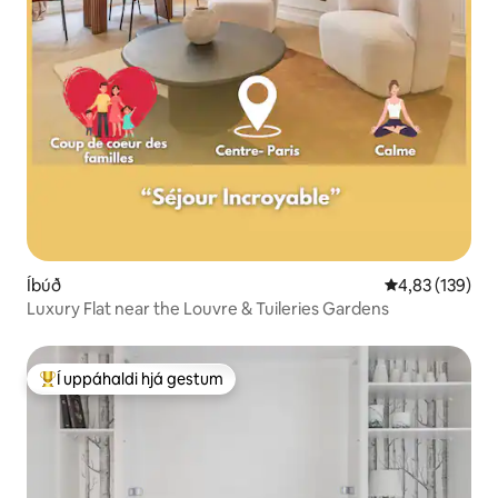
Íbúð
4,83 af 5 í me
4,83 (139)
Luxury Flat near the Louvre & Tuileries Gardens
Í uppáhaldi hjá gestum
Í mestu uppáhaldi hjá gestum