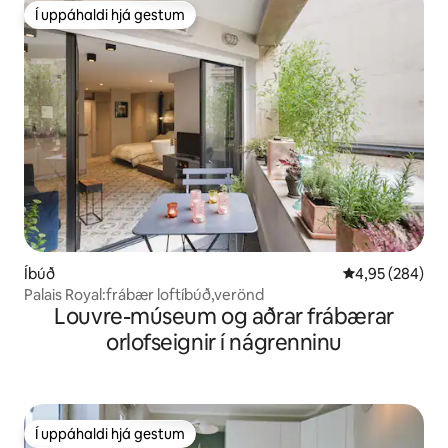
Í uppáhaldi hjá gestum
Í uppáhaldi hjá gestum
Íbúð
4,95 af 5 í me
4,95 (284)
Palais Royal:frábær loftíbúð,verönd
Louvre-múseum og aðrar frábærar
orlofseignir í nágrenninu
Í uppáhaldi hjá gestum
Í uppáhaldi hjá gestum