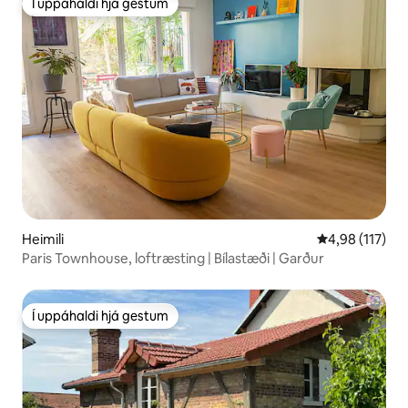
Í uppáhaldi hjá gestum
Í uppáhaldi hjá gestum
Heimili
4,98 af 5 í me
4,98 (117)
Paris Townhouse, loftræsting | Bílastæði | Garður
Í uppáhaldi hjá gestum
Í uppáhaldi hjá gestum