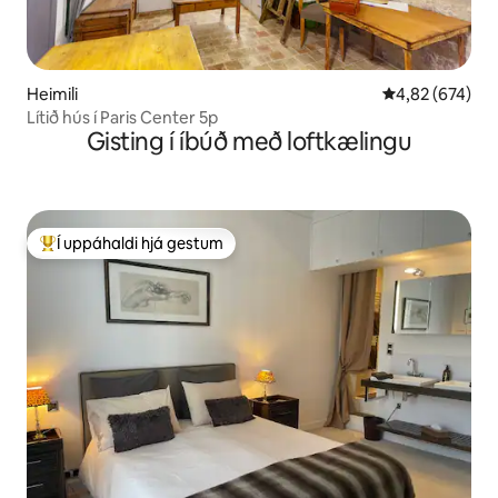
Heimili
4,82 af 5 í me
4,82 (674)
Lítið hús í Paris Center 5p
Gisting í íbúð með loftkælingu
Í uppáhaldi hjá gestum
Í mestu uppáhaldi hjá gestum