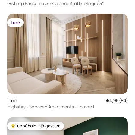
Gisting í París/Louvre svíta með loftkælingu/ 5*
Luxe
Luxe
Íbúð
4,95 af 5 í m
4,95 (84)
Highstay - Serviced Apartments - Louvre III
Í uppáhaldi hjá gestum
Í mestu uppáhaldi hjá gestum