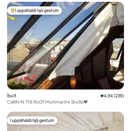
Í uppáhaldi hjá gestum
Í mestu uppáhaldi hjá gestum
Íbúð
4,94 af 5 í me
4,94 (239)
CaBiN iN ThE RoOf Montmartre Skoða♥
Í uppáhaldi hjá gestum
Í uppáhaldi hjá gestum