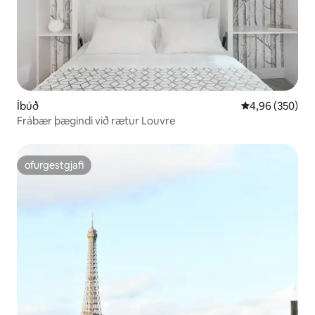
Íbúð
4,96 af 5 í me
4,96 (350)
Frábær þægindi við rætur Louvre
ofurgestgjafi
ofurgestgjafi