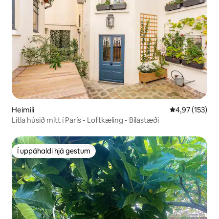
Heimili
4,97 af 5 í me
4,97 (153)
Litla húsið mitt í París - Loftkæling - Bílastæði
Í uppáhaldi hjá gestum
Í uppáhaldi hjá gestum