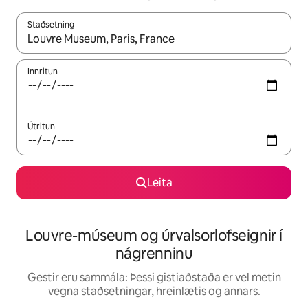
Staðsetning
Þegar niðurstöður liggja fyrir skaltu nota upp og niður örvalyk
Innritun
Útritun
Leita
Louvre-múseum og úrvalsorlofseignir í
nágrenninu
Gestir eru sammála: Þessi gistiaðstaða er vel metin
vegna staðsetningar, hreinlætis og annars.