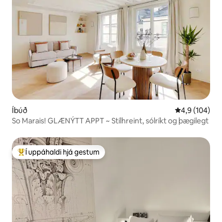
Íbúð
4,9 af 5 í me
4,9 (104)
So Marais! GLÆNÝTT APPT ~ Stílhreint, sólríkt og þægilegt
Í uppáhaldi hjá gestum
Í mestu uppáhaldi hjá gestum