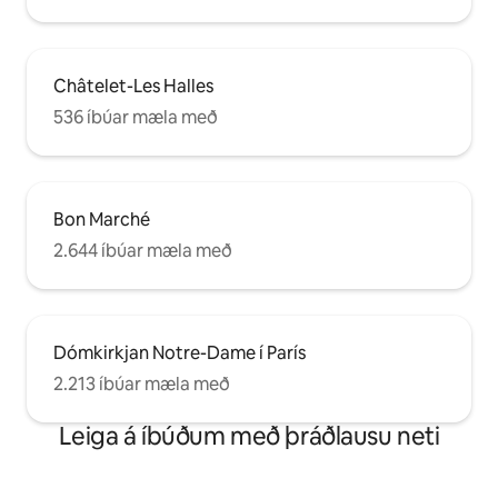
Châtelet-Les Halles
536 íbúar mæla með
Bon Marché
2.644 íbúar mæla með
Dómkirkjan Notre-Dame í París
2.213 íbúar mæla með
Leiga á íbúðum með þráðlausu neti