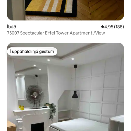
Íbúð
4,95 af 5 í me
4,95 (188)
75007 Spectacular Eiffel Tower Apartment /View
Í uppáhaldi hjá gestum
Í uppáhaldi hjá gestum