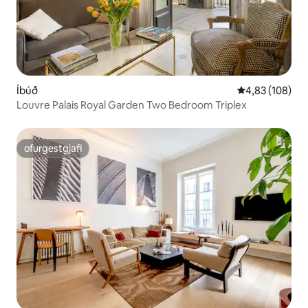
Íbúð
4,83 af 5 í me
4,83 (108)
Louvre Palais Royal Garden Two Bedroom Triplex
ofurgestgjafi
ofurgestgjafi