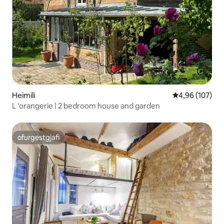
Heimili
4,96 af 5 í me
4,96 (107)
L 'orangerie | 2 bedroom house and garden
ofurgestgjafi
ofurgestgjafi