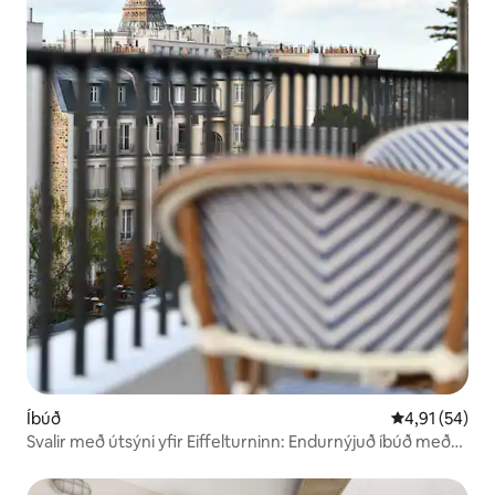
Íbúð
4,91 af 5 í m
4,91 (54)
Svalir með útsýni yfir Eiffelturninn: Endurnýjuð íbúð með
loftræstingu