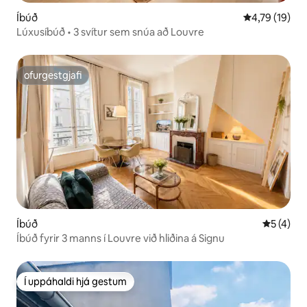
Íbúð
4,79 af 5 í m
4,79 (19)
Lúxusíbúð • 3 svítur sem snúa að Louvre
ofurgestgjafi
ofurgestgjafi
Íbúð
5 af 5 í 
5 (4)
Íbúð fyrir 3 manns í Louvre við hliðina á Signu
Í uppáhaldi hjá gestum
Í uppáhaldi hjá gestum