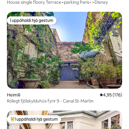
House single floory Terrace+parking Paris<>Disney
Í uppáhaldi hjá gestum
Í uppáhaldi hjá gestum
Heimili
4,95 af 5 í me
4,95 (176)
Rólegt fjölskylduhús fyrir 9 - Canal St-Martin
Í uppáhaldi hjá gestum
Í mestu uppáhaldi hjá gestum