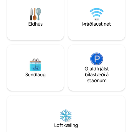
fjölskyldur með 1 barn, eignin er bæði
útsýni. Innifalið h
þægileg og full af fallegum bókum og
Þetta er París eins
japönskum skreytingum, þökk sé
ímyndað þér hana.
ótrúlegum smekk gestgjafans.
sálrænu heimili í Pa
Eldhús
Þráðlaust net
Gjaldfrjálst
Sundlaug
bílastæði á
staðnum
Loftkæling