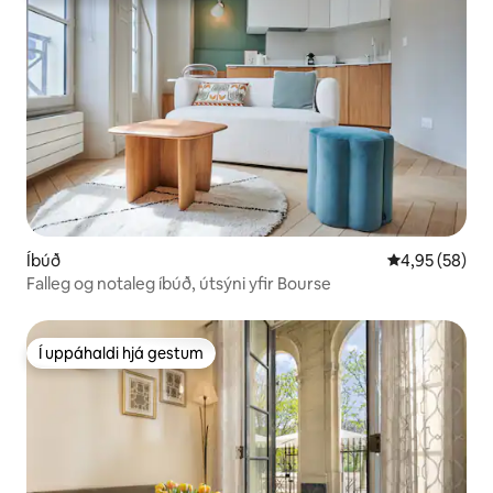
Íbúð
4,95 af 5 í m
4,95 (58)
Falleg og notaleg íbúð, útsýni yfir Bourse
Í uppáhaldi hjá gestum
Í uppáhaldi hjá gestum