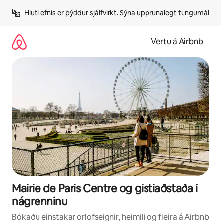
Stökkva
Hluti efnis er þýddur sjálfvirkt. 
Sýna upprunalegt tungumál
beint
að
efni
Vertu á Airbnb
Mairie de Paris Centre og gistiaðstaða í
nágrenninu
Bókaðu einstakar orlofseignir, heimili og fleira á Airbnb