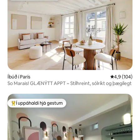
Íbúð í París
4,9 af 5 í me
4,9 (104)
So Marais! GLÆNÝTT APPT ~ Stílhreint, sólríkt og þægilegt
Í uppáhaldi hjá gestum
Í mestu uppáhaldi hjá gestum