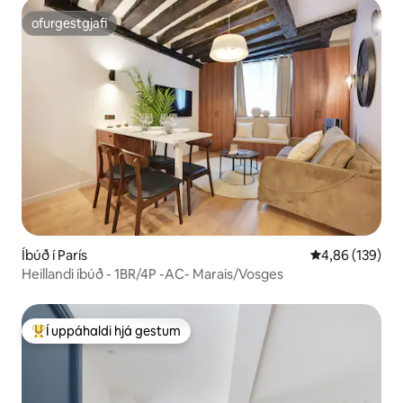
ofurgestgjafi
ofurgestgjafi
Íbúð í París
4,86 af 5 í me
4,86 (139)
Heillandi íbúð - 1BR/4P -AC- Marais/Vosges
Í uppáhaldi hjá gestum
Í mestu uppáhaldi hjá gestum