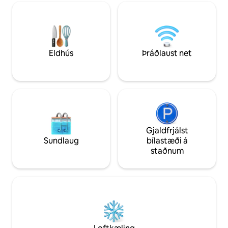
historic beauty c
hefur verið með tímanum er blandað
modern convenienc
saman. Staðsett á tilvöldum stað nálægt
mobilité” (mobilit
Canal Saint-Martin og norðurhluta
nights with suppo
Marais, í einu vinsælasta hverfi Parísar,
umkringdum flottum veitingastöðum,
börum og litlum verslunum.
Eldhús
Þráðlaust net
Gjaldfrjálst
Sundlaug
bílastæði á
staðnum