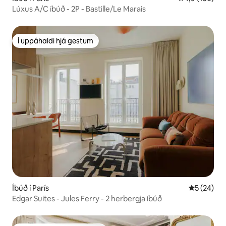
Lúxus A/C íbúð - 2P - Bastille/Le Marais
Í uppáhaldi hjá gestum
Í uppáhaldi hjá gestum
Íbúð í París
5 af 5 í m
5 (24)
Edgar Suites - Jules Ferry - 2 herbergja íbúð