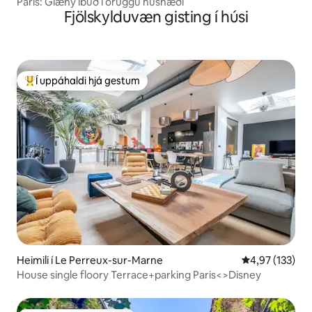
París: Glæný íbúð í öruggu húsnæði
Fjölskylduvæn gisting í húsi
Í uppáhaldi hjá gestum
Í mestu uppáhaldi hjá gestum
Heimili í Le Perreux-sur-Marne
4,97 af 5 í me
4,97 (133)
House single floory Terrace+parking Paris<>Disney