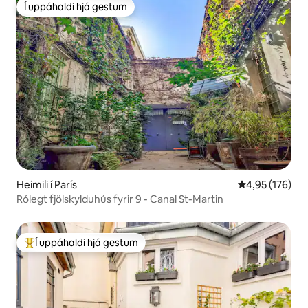
Í uppáhaldi hjá gestum
Í uppáhaldi hjá gestum
Heimili í París
4,95 af 5 í me
4,95 (176)
Rólegt fjölskylduhús fyrir 9 - Canal St-Martin
Í uppáhaldi hjá gestum
Í mestu uppáhaldi hjá gestum