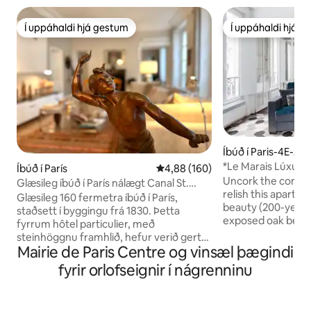
Í uppáhaldi hjá gestum
Í uppáhaldi hjá 
Í uppáhaldi hjá gestum
Í uppáhaldi hjá 
Íbúð í Paris-4E-A
ent
*Le Marais Lúxus og
Íbúð í París
4,88 af 5 í meðaleinkunn, 160 u
4,88 (160)
þurrkari
Uncork the compl
Glæsileg íbúð í París nálægt Canal St.
relish this apartme
Martin
Glæsileg 160 fermetra íbúð í París,
beauty (200-year-
staðsett í byggingu frá 1830. Þetta
exposed oak beam
fyrrum hôtel particulier, með
conveniences: ELE
steinhöggnu framhlið, hefur verið gert
buildings has an ele
Mairie de Paris Centre og vinsæl þægindi
upp í borgaralega búsetu með háum,
neighborhood) &
mótuðum loftum og rúmgóðum
fyrir orlofseignir í nágrenninu
Located in the be
herbergjum. Innréttingarnar eru afar
neighborhood, th
fjölbreyttar þar sem höggmyndum,
possesses the per
málverkum og munum sem safnað