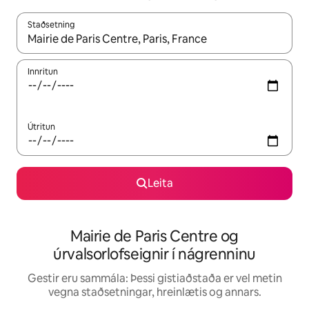
Staðsetning
Þegar niðurstöður liggja fyrir skaltu nota upp og niður örvalyk
Innritun
Útritun
Leita
Mairie de Paris Centre og
úrvalsorlofseignir í nágrenninu
Gestir eru sammála: Þessi gistiaðstaða er vel metin
vegna staðsetningar, hreinlætis og annars.