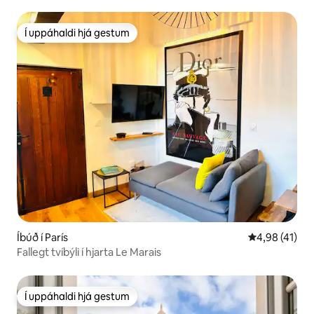
Í uppáhaldi hjá gestum
Í uppáhaldi hjá gestum
Íbúð í París
4,98 af 5 í m
4,98 (41)
Fallegt tvíbýli í hjarta Le Marais
Í uppáhaldi hjá gestum
Í uppáhaldi hjá gestum