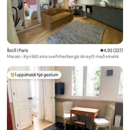
Íbúð í París
4,92 af 5 í me
4,92 (227)
Marais - Kyrrlátt eins svefnherbergis skreytt með smekk
Í uppáhaldi hjá gestum
Í mestu uppáhaldi hjá gestum