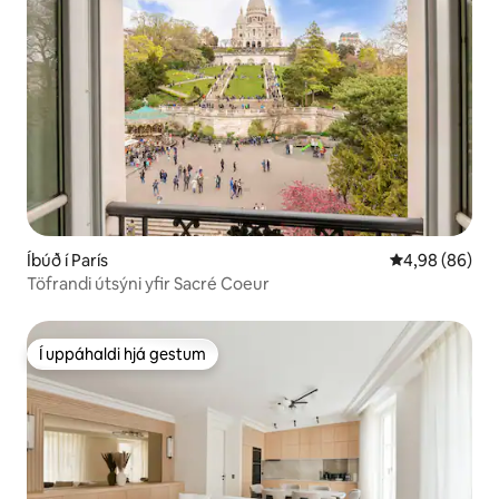
Íbúð í París
4,98 af 5 í m
4,98 (86)
Töfrandi útsýni yfir Sacré Coeur
Í uppáhaldi hjá gestum
Í uppáhaldi hjá gestum