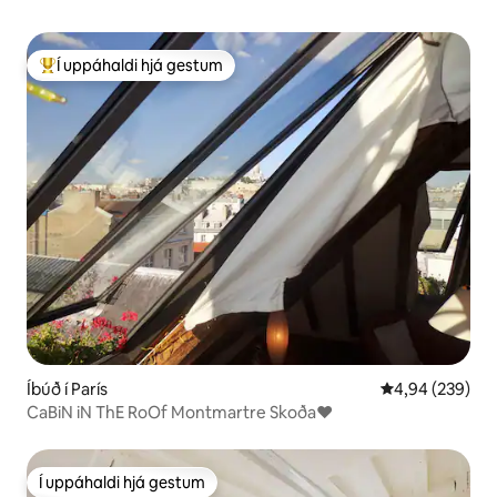
Í uppáhaldi hjá gestum
Í mestu uppáhaldi hjá gestum
Íbúð í París
4,94 af 5 í me
4,94 (239)
CaBiN iN ThE RoOf Montmartre Skoða♥
Í uppáhaldi hjá gestum
Í uppáhaldi hjá gestum