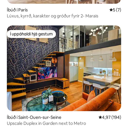
Íbúð í París
5 af 5 í 
5 (7)
Lúxus, kyrrð, karakter og gróður fyrir 2- Marais
Í uppáhaldi hjá gestum
Í uppáhaldi hjá gestum
Íbúð í Saint-Ouen-sur-Seine
4,97 af 5 í me
4,97 (194)
Upscale Duplex in Garden next to Metro