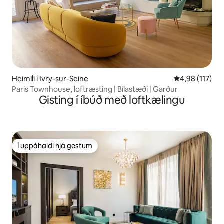
Heimili í Ivry-sur-Seine
4,98 af 5 í me
4,98 (117)
Paris Townhouse, loftræsting | Bílastæði | Garður
Gisting í íbúð með loftkælingu
Í uppáhaldi hjá gestum
Í uppáhaldi hjá gestum