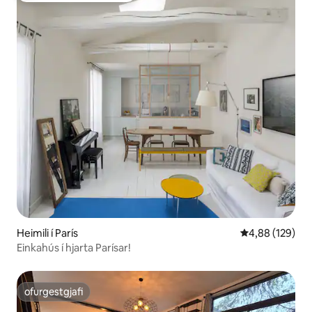
Heimili í París
4,88 af 5 í me
4,88 (129)
Einkahús í hjarta Parísar!
ofurgestgjafi
ofurgestgjafi