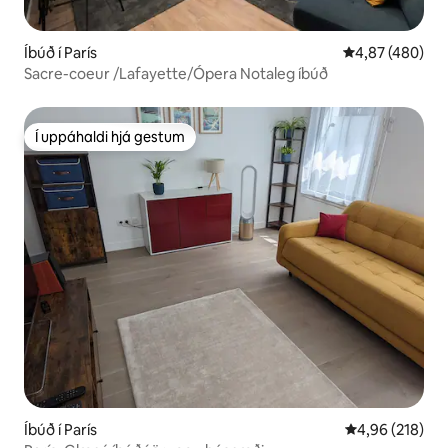
Íbúð í París
4,87 af 5 í me
4,87 (480)
Sacre-coeur /Lafayette/Ópera Notaleg íbúð
Í uppáhaldi hjá gestum
Í uppáhaldi hjá gestum
Íbúð í París
4,96 af 5 í me
4,96 (218)