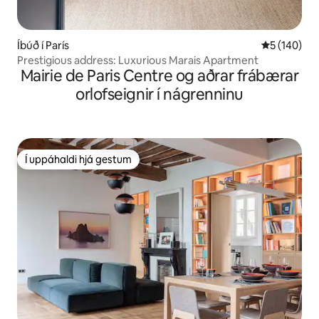
Íbúð í París
5 af 5 í me
5 (140)
Prestigious address: Luxurious Marais Apartment
Mairie de Paris Centre og aðrar frábærar
orlofseignir í nágrenninu
Í uppáhaldi hjá gestum
Í uppáhaldi hjá gestum