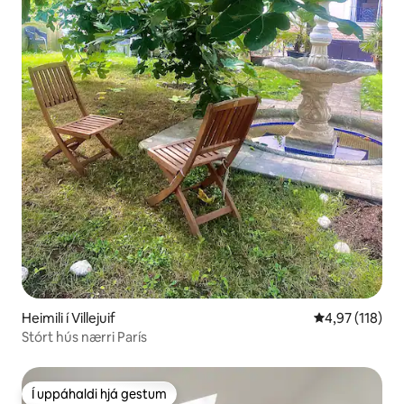
Heimili í Villejuif
4,97 af 5 í me
4,97 (118)
Stórt hús nærri París
Í uppáhaldi hjá gestum
Í uppáhaldi hjá gestum