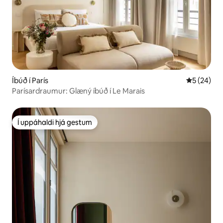
Íbúð í París
5 af 5 í m
5 (24)
Parísardraumur: Glæný íbúð í Le Marais
Í uppáhaldi hjá gestum
Í uppáhaldi hjá gestum