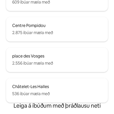
609 íbúar mæla með
Centre Pompidou
2.875 íbúar mæla með
place des Vosges
2.556 íbúar mæla með
Châtelet-Les Halles
536 íbúar mæla með
Leiga á íbúðum með þráðlausu neti