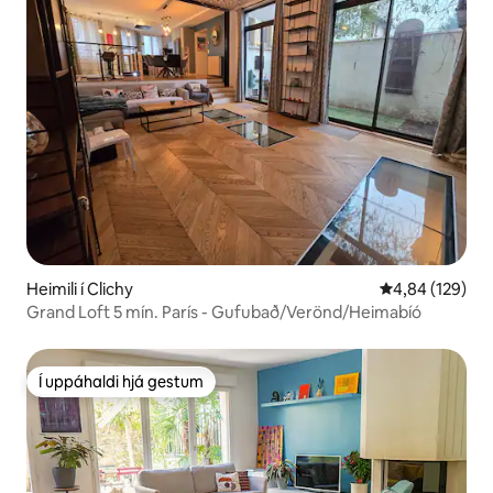
Heimili í Clichy
4,84 af 5 í me
4,84 (129)
Grand Loft 5 mín. París - Gufubað/Verönd/Heimabíó
Í uppáhaldi hjá gestum
Í uppáhaldi hjá gestum