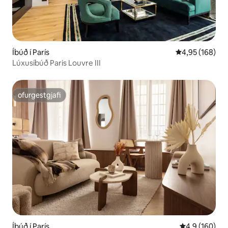
Íbúð í París
4,95 af 5 í me
4,95 (168)
Lúxusíbúð Paris Louvre III
ofurgestgjafi
ofurgestgjafi
Íbúð í París
4,9 af 5 í me
4,9 (160)