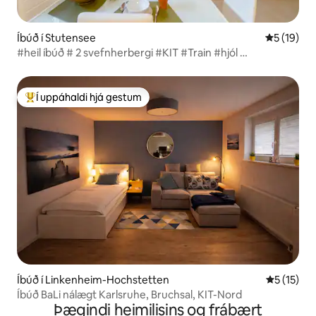
Íbúð í Stutensee
5 af 5 í m
5 (19)
#heil íbúð # 2 svefnherbergi #KIT #Train #hjól …
Í uppáhaldi hjá gestum
Í mestu uppáhaldi hjá gestum
Íbúð í Linkenheim-Hochstetten
5 af 5 í m
5 (15)
Íbúð BaLi nálægt Karlsruhe, Bruchsal, KIT-Nord
Þægindi heimilisins og frábært