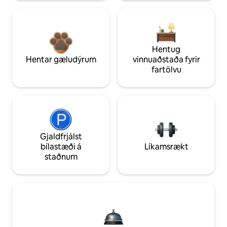
Hentug
Hentar gæludýrum
vinnuaðstaða fyrir
fartölvu
Gjaldfrjálst
bílastæði á
Líkamsrækt
staðnum