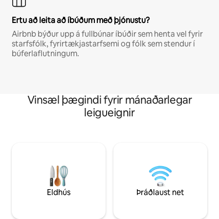
Ertu að leita að íbúðum með þjónustu?
Airbnb býður upp á fullbúnar íbúðir sem henta vel fyrir
starfsfólk, fyrirtækjastarfsemi og fólk sem stendur í
búferlaflutningum.
Vinsæl þægindi fyrir mánaðarlegar
leigueignir
Eldhús
Þráðlaust net