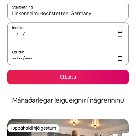
Staðsetning
Þegar niðurstöður liggja fyrir skaltu nota upp og niður örvalyk
Innritun
Útritun
Leita
Mánaðarlegar leigueignir í nágrenninu
Í uppáhaldi hjá gestum
Í uppáhaldi hjá gestum