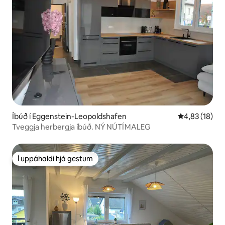
Íbúð í Eggenstein-Leopoldshafen
4,83 af 5 í m
4,83 (18)
Tveggja herbergja íbúð. NÝ NÚTÍMALEG
Í uppáhaldi hjá gestum
Í uppáhaldi hjá gestum