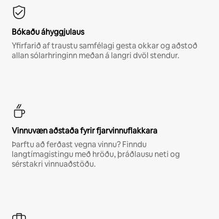
Bókaðu áhyggjulaus
Yfirfarið af traustu samfélagi gesta okkar og aðstoð
allan sólarhringinn meðan á langri dvöl stendur.
Vinnuvæn aðstaða fyrir fjarvinnuflakkara
Þarftu að ferðast vegna vinnu? Finndu
langtímagistingu með hröðu, þráðlausu neti og
sérstakri vinnuaðstöðu.