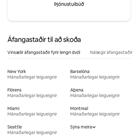
Þjónustuíbúð
Áfangastaðir til að skoða
Vinsælir áfangastaðir fyrir lengri dvöl
Nálægir áfangastaðir
New York
Barselóna
Mánaðarlegar leigueignir
Mánaðarlegar leigueignir
Flórens
Aþena
Mánaðarlegar leigueignir
Mánaðarlegar leigueignir
Miami
Montreal
Mánaðarlegar leigueignir
Mánaðarlegar leigueignir
Seattle
Sýna meira
Mánaðarlegar leigueignir