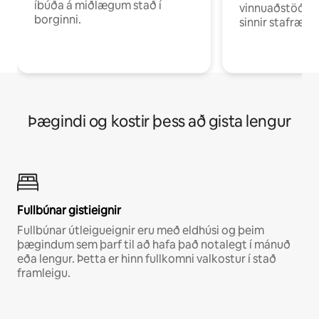
íbúða á miðlægum stað í
vinnuaðstöðu fy
borginni.
sinnir stafrænni
Þægindi og kostir þess að gista lengur
Fullbúnar gistieignir
Fullbúnar útleigueignir eru með eldhúsi og þeim
þægindum sem þarf til að hafa það notalegt í mánuð
eða lengur. Þetta er hinn fullkomni valkostur í stað
framleigu.