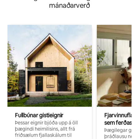
mánaðarverð
Fullbúnar gistieignir
Fjarvinnuflakk
sem ferðast v
Þessar eignir bjóða upp á öll
þægindi heimilisins, allt frá
Þægilegar gist
friðsælum fjallaskálum til
þráðlausu neti 