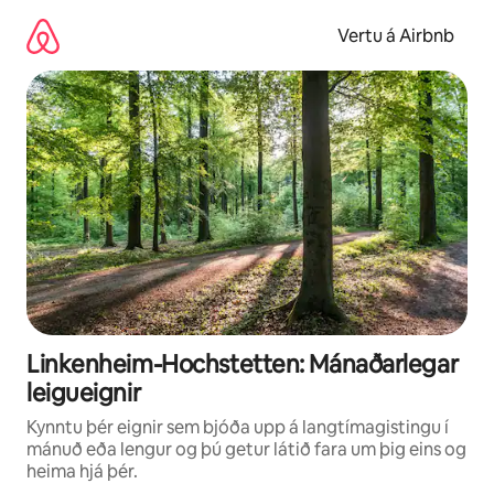
Stökkva
beint
Vertu á Airbnb
að
efni
Linkenheim-Hochstetten: Mánaðarlegar
leigueignir
Kynntu þér eignir sem bjóða upp á langtímagistingu í
mánuð eða lengur og þú getur látið fara um þig eins og
heima hjá þér.