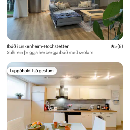
Íbúð í Linkenheim-Hochstetten
5 af 5 í 
5 (8)
Stílhrein þriggja herbergja íbúð með svölum
Í uppáhaldi hjá gestum
Í uppáhaldi hjá gestum