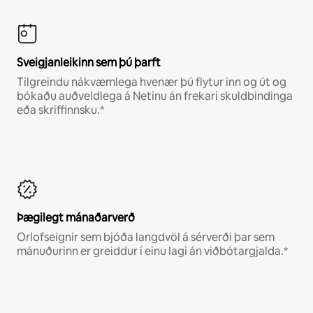
Sveigjanleikinn sem þú þarft
Tilgreindu nákvæmlega hvenær þú flytur inn og út og
bókaðu auðveldlega á Netinu án frekari skuldbindinga
eða skriffinnsku.*
Þægilegt mánaðarverð
Orlofseignir sem bjóða langdvöl á sérverði þar sem
mánuðurinn er greiddur í einu lagi án viðbótargjalda.*