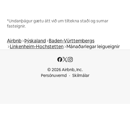
*Undanþágur gætu átt við um tiltekna staði og sumar
fasteignir.
Airbnb
Þýskaland
Baden-Vürttembergs
Linkenheim-Hochstetten
Mánaðarlegar leigueignir
© 2026 Airbnb, Inc.
Persónuvernd
Skilmálar