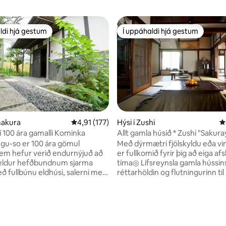
ldi hjá gestum
Í uppáhaldi hjá gestum
ldi hjá gestum
Í uppáhaldi hjá gestum
n, 152 umsagnir
makura
4,91 af 5 í meðaleinkunn, 177 umsagnir
4,91 (177)
Hýsi í Zushi
4
í 100 ára gamalli Kominka
Allt gamla húsið * Zushi "Saku
Kouchi"/Allt að 6 manns/WiFi/Fy
gu-so er 100 ára gömul
Með dýrmætri fjölskyldu eða v
sem vilja eyða afslappandi tíma
em hefur verið endurnýjuð að
er fullkomið fyrir þig að eiga af
heldur hefðbundnum sjarma
tíma◎ Lífsreynsla gamla hússin
ð fullbúnu eldhúsi, salerni með
réttarhöldin og flutningurinn til
i hreinsivirkni og baðherbergi og
vinnusvæðið og fleira. Þetta er 
bergi sem hefur verið
sem þú getur búið þægilega. Gamalt hús
. Þú getur hvílt þig á fútoni í
byggt næstum 100 ára gamalt. 
tatami-herbergi, vaknað
pláss fyrir allt að 6 manns!Finn
á morgnana með sólarljós frá
góðu japönsku menninguna se