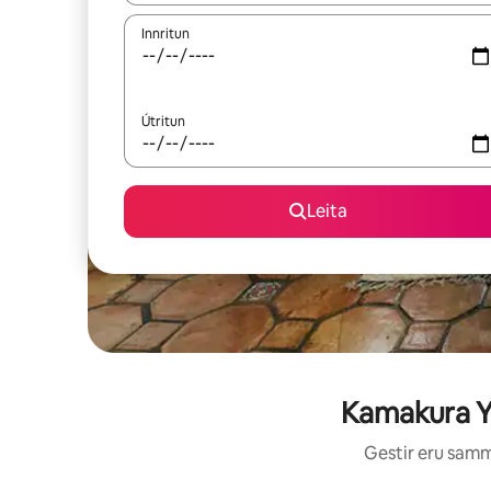
Innritun
Útritun
Leita
Kamakura Yu
Gestir eru sammá