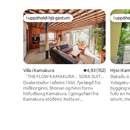
Í uppáhaldi hjá gestum
Í uppáha
Í uppáhaldi hjá gestum
Í uppáha
Villa í Kamakura
4,93 af 5 í meðaleinkun
4,93 (152)
Hýsi í Ka
「THE FLOW KAMAKURA」SORA SUITE
Slakaðu á 
Næsta dvalarstaðarhús við miðborgina
Dvalarstaður í aðeins 1 klst. fjarlægð frá
Yubigaku-
miðborginni, Shonan og hinni fornu
bygging s
höfuðborg Kamakura. Í göngufæri frá
fullu en 
Kamakura-stöðinni. Þetta er
sínum, me
lúxusleiguvilla „the flow Kamakura“ sem
sjálfvirkr
er byggð á rólegri strönd. 20 sekúndur
þvottaher
frá fallegu Zaimiza-ströndinni. Þetta er
endurnýjað
dvalarhús byggt á hugmyndinni um
rúmgóðu 
„náttúrulegt flæði“ eins og „tímaflæði“
þægilega 