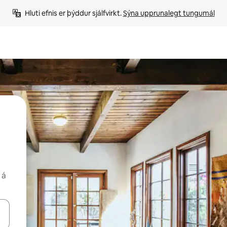
Hluti efnis er þýddur sjálfvirkt. 
Sýna upprunalegt tungumál
 á
 niður örvalyklana eða skoða með því að snerta eða strjúka.