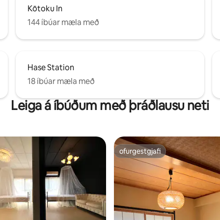
.
Kōtoku In
144 íbúar mæla með
Hase Station
18 íbúar mæla með
Leiga á íbúðum með þráðlausu neti
ofurgestgjafi
ofurgestgjafi