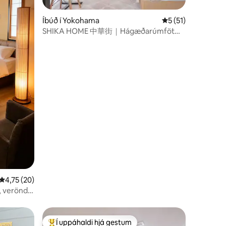
Íbúð í Yokohama
5 af 5 í meðaleink
5 (51)
SHIKA HOME 中華街｜Hágæðarúmföt｜
Notaleg dvöl｜4 mínútur að stöðinni og
30 mínútur að Haneda-flugvelli｜
Yamashita-garður í göngufæri
4,75 af 5 í meðaleinkunn, 20 umsagnir
4,75 (20)
, verönd /
ðinni - 5
tur frá
Í uppáhaldi hjá gestum