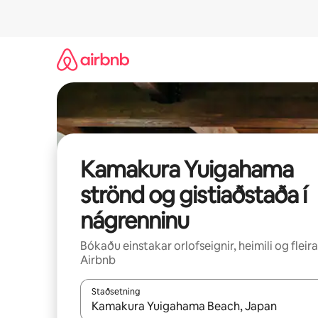
Stökkva
beint
að
efni
Kamakura Yuigahama
strönd og gistiaðstaða í
nágrenninu
Bókaðu einstakar orlofseignir, heimili og fleira
Airbnb
Staðsetning
Þegar niðurstöður liggja fyrir skaltu nota upp og