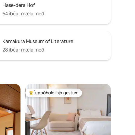
börn * Ekki verður fyllt á rúmföt og
Hase-dera Hof
neysluvörur. * Þú getur notað línskipti og
sorphirðuþjónustu (8.349 jen) einu sinni
64 íbúar mæla með
meðan á dvöl stendur fyrir gistingu sem
varir í 7 nætur eða lengur * Við bjóðum
ekki upp á krydd
Kamakura Museum of Literature
28 íbúar mæla með
Í uppáhaldi hjá gestum
Í mestu uppáhaldi hjá gestum