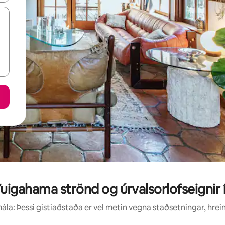
igahama strönd og úrvalsorlofseignir 
la: Þessi gistiaðstaða er vel metin vegna staðsetningar, hrei