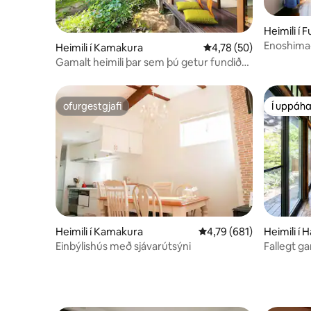
Heimili í 
Enoshima-
Heimili í Kamakura
4,78 af 5 í meðaleinku
4,78 (50)
byggingu/
Gamalt heimili þar sem þú getur fundið
brimbretti
fyrir kældum Kamakura | Garður | Við
sólsetrið
veröndina | Friðsælt | 5 mínútna
göngufjarlægð frá Hōnōmyōji og
ofurgestgjafi
Í uppáha
ofurgestgjafi
Í uppáha
Hōkokuji | Fyrir allt að 8 manns
Heimili í Kamakura
4,79 af 5 í meðaleinkun
4,79 (681)
Heimili í
Einbýlishús með sjávarútsýni
Fallegt ga
endurnýja
Hljóðin f
Hayama-