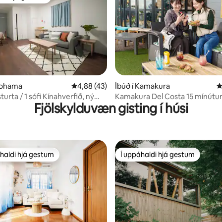
ldi hjá gestum
nn, 91 umsagnir
kohama
4,88 af 5 í meðaleinkunn, 43 umsagnir
4,88 (43)
Íbúð í Kamakura
4
sturta / 1 sófi Kínahverfið, ný
Kamakura Del Costa 15 mínútur
Fjölskylduvæn gisting í húsi
Enoshima | 3 mínútur að sjónum
með queen-rúmi
haldi hjá gestum
Í uppáhaldi hjá gestum
uppáhaldi hjá gestum
Í uppáhaldi hjá gestum