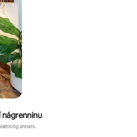
í nágrenninu
nlætis og annars.