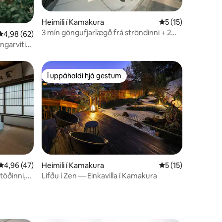
Heimili í Kamakura
5 af 5 í meðaleink
5 (15)
3 mín göngufjarlægð frá ströndinni + 2
4,98 af 5 í meðaleinkunn, 62 umsagnir
4,98 (62)
mín göngufjarlægð frá stöðinni | Base for
ngarvitin
Kamakura stay overlooking the crossing
 Norður-
and shrine, newly built house [Saka no
Nana Yoru · Hoshi]
Í uppáhaldi hjá gestum
Í uppáhaldi hjá gestum
4,96 af 5 í meðaleinkunn, 47 umsagnir
4,96 (47)
Heimili í Kamakura
5 af 5 í meðaleink
5 (15)
öðinni,
Lifðu í Zen — Einkavilla í Kamakura