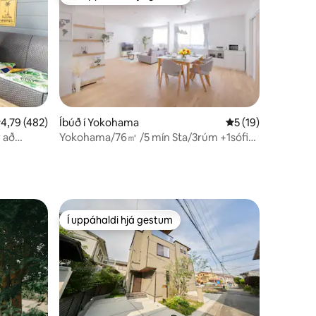
Í mestu uppáhaldi hjá gestum
,79 af 5 í meðaleinkunn, 482 umsagnir
4,79 (482)
Íbúð í Yokohama
5 af 5 í meðaleink
5 (19)
 að
Yokohama/76㎡ /5 mín Sta/3rúm +1sófi
, íbúð
/bílastæði
Í uppáhaldi hjá gestum
Í uppáhaldi hjá gestum