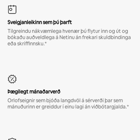
Sveigjanleikinn sem þú þarft
Tilgreindu nákvæmlega hvenær þú flytur inn og út og
bókaðu auðveldlega á Netinu án frekari skuldbindinga
eða skriffinnsku.*
Þægilegt mánaðarverð
Orlofseignir sem bjóða langdvöl á sérverði þar sem
mánuðurinn er greiddur í einu lagi án viðbótargjalda.*