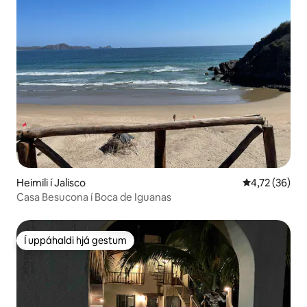
Heimili í Jalisco
4,72 af 5 í m
4,72 (36)
Casa Besucona í Boca de Iguanas
Í uppáhaldi hjá gestum
Í uppáhaldi hjá gestum