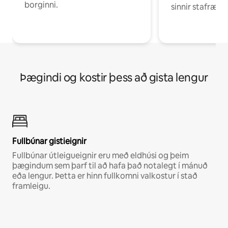
borginni.
sinnir stafrænni
Þægindi og kostir þess að gista lengur
Fullbúnar gistieignir
Fullbúnar útleigueignir eru með eldhúsi og þeim
þægindum sem þarf til að hafa það notalegt í mánuð
eða lengur. Þetta er hinn fullkomni valkostur í stað
framleigu.