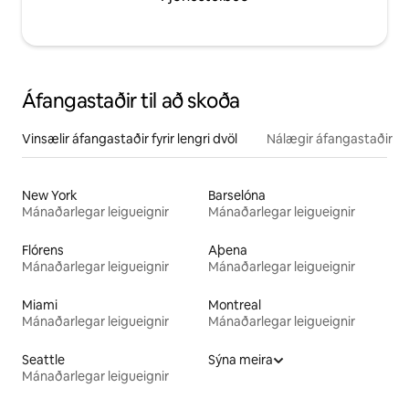
Áfangastaðir til að skoða
Vinsælir áfangastaðir fyrir lengri dvöl
Nálægir áfangastaðir
New York
Barselóna
Mánaðarlegar leigueignir
Mánaðarlegar leigueignir
Flórens
Aþena
Mánaðarlegar leigueignir
Mánaðarlegar leigueignir
Miami
Montreal
Mánaðarlegar leigueignir
Mánaðarlegar leigueignir
Seattle
Sýna meira
Mánaðarlegar leigueignir