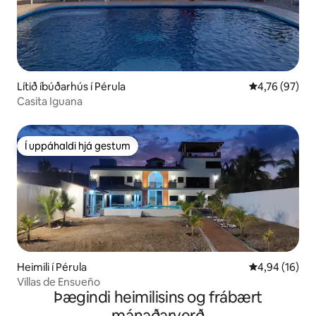
Lítið íbúðarhús í Pérula
4,76 af 5 í m
4,76 (97)
Casita Iguana
Í uppáhaldi hjá gestum
Í uppáhaldi hjá gestum
Heimili í Pérula
4,94 af 5 í m
4,94 (16)
Villas de Ensueño
Þægindi heimilisins og frábært
mánaðarverð