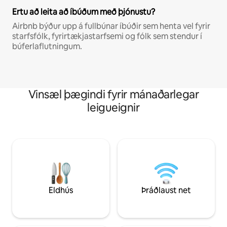
Ertu að leita að íbúðum með þjónustu?
Airbnb býður upp á fullbúnar íbúðir sem henta vel fyrir
starfsfólk, fyrirtækjastarfsemi og fólk sem stendur í
búferlaflutningum.
Vinsæl þægindi fyrir mánaðarlegar
leigueignir
Eldhús
Þráðlaust net