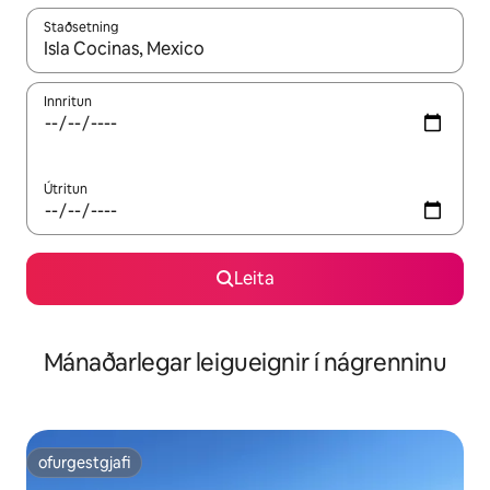
Staðsetning
Þegar niðurstöður liggja fyrir skaltu nota upp og niður örvalyk
Innritun
Útritun
Leita
Mánaðarlegar leigueignir í nágrenninu
ofurgestgjafi
ofurgestgjafi