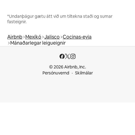
*Undanþágur gætu átt við um tiltekna staði og sumar
fasteignir.
Airbnb
Mexíkó
Jalisco
Cocinas-eyja
Mánaðarlegar leigueignir
© 2026 Airbnb, Inc.
Persónuvernd
Skilmálar