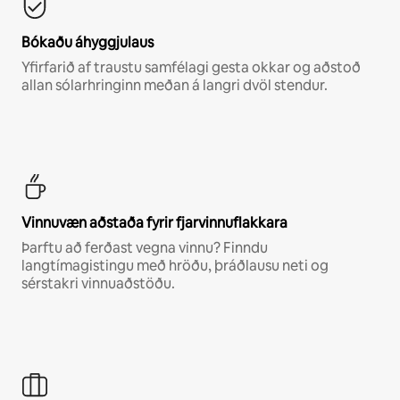
Bókaðu áhyggjulaus
Yfirfarið af traustu samfélagi gesta okkar og aðstoð
allan sólarhringinn meðan á langri dvöl stendur.
Vinnuvæn aðstaða fyrir fjarvinnuflakkara
Þarftu að ferðast vegna vinnu? Finndu
langtímagistingu með hröðu, þráðlausu neti og
sérstakri vinnuaðstöðu.