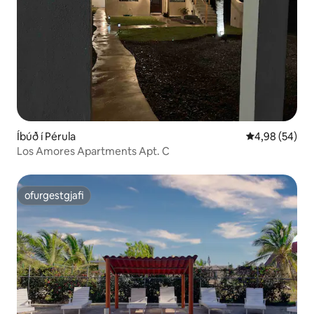
Íbúð í Pérula
4,98 af 5 í m
4,98 (54)
Los Amores Apartments Apt. C
ofurgestgjafi
ofurgestgjafi