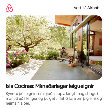
Stökkva
beint
Vertu á Airbnb
að
efni
Isla Cocinas: Mánaðarlegar leigueignir
Kynntu þér eignir sem bjóða upp á langtímagistingu í
mánuð eða lengur og þú getur látið fara um þig eins og
heima hjá þér.