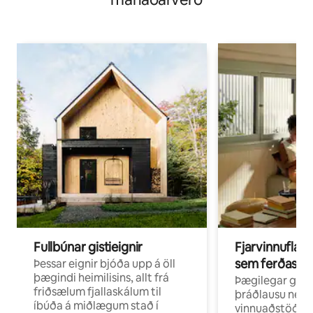
Fullbúnar gistieignir
Fjarvinnuflakk
sem ferðast v
Þessar eignir bjóða upp á öll
þægindi heimilisins, allt frá
Þægilegar gist
friðsælum fjallaskálum til
þráðlausu neti 
íbúða á miðlægum stað í
vinnuaðstöðu fy