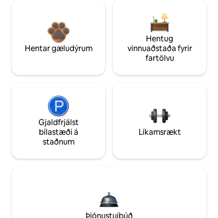
Hentug
Hentar gæludýrum
vinnuaðstaða fyrir
fartölvu
Gjaldfrjálst
bílastæði á
Líkamsrækt
staðnum
Þjónustuíbúð