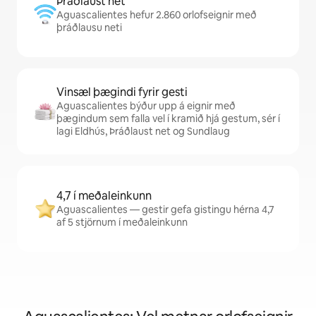
Þráðlaust net
Aguascalientes hefur 2.860 orlofseignir með
þráðlausu neti
Vinsæl þægindi fyrir gesti
Aguascalientes býður upp á eignir með
þægindum sem falla vel í kramið hjá gestum, sér í
lagi Eldhús, Þráðlaust net og Sundlaug
4,7 í meðaleinkunn
Aguascalientes — gestir gefa gistingu hérna 4,7
af 5 stjörnum í meðaleinkunn