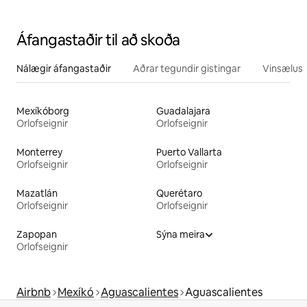
Áfangastaðir til að skoða
Nálægir áfangastaðir
Aðrar tegundir gistingar
Vinsælustu
Mexíkóborg
Guadalajara
Orlofseignir
Orlofseignir
Monterrey
Puerto Vallarta
Orlofseignir
Orlofseignir
Mazatlán
Querétaro
Orlofseignir
Orlofseignir
Zapopan
Sýna meira
Orlofseignir
Airbnb
Mexíkó
Aguascalientes
Aguascalientes