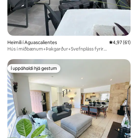
Heimili í Aguascalientes
4,97 af 5 í m
4,97 (61)
Hús í miðbænum+Þakgarður+Svefnpláss fyrir
10+Sjálfsinnritun
Í uppáhaldi hjá gestum
Í uppáhaldi hjá gestum