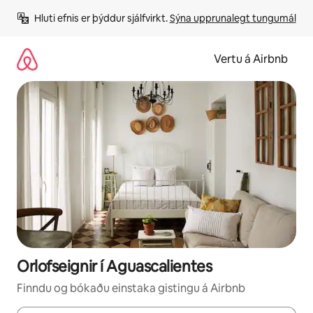
Stökkva
Hluti efnis er þýddur sjálfvirkt. 
Sýna upprunalegt tungumál
beint
að
efni
Vertu á Airbnb
Orlofseignir í Aguascalientes
Finndu og bókaðu einstaka gistingu á Airbnb