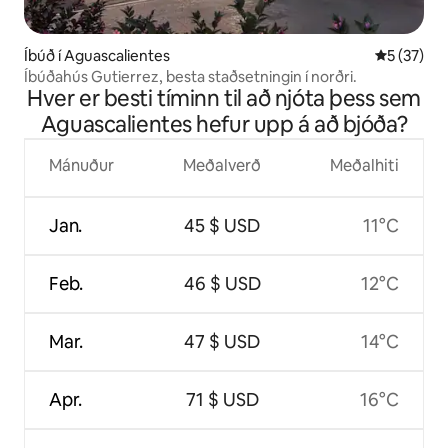
Íbúð í Aguascalientes
5 af 5 í m
5 (37)
Íbúðahús Gutierrez, besta staðsetningin í norðri.
Hver er besti tíminn til að njóta þess sem
Aguascalientes hefur upp á að bjóða?
Mánuður
Meðalverð
Meðalhiti
Jan.
45 $ USD
11°C
Feb.
46 $ USD
12°C
Mar.
47 $ USD
14°C
Apr.
71 $ USD
16°C