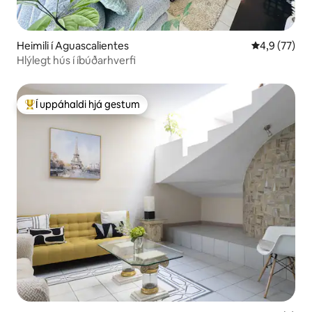
Heimili í Aguascalientes
4,9 af 5 í m
4,9 (77)
Hlýlegt hús í íbúðarhverfi
Í uppáhaldi hjá gestum
Í mestu uppáhaldi hjá gestum