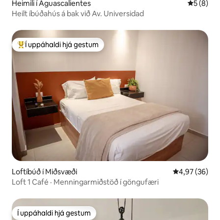
Heimili í Aguascalientes
5 af 5 í 
5 (8)
Heilt íbúðahús á bak við Av. Universidad
Í uppáhaldi hjá gestum
Í mestu uppáhaldi hjá gestum
Loftíbúð í Miðsvæði
4,97 af 5 í m
4,97 (36)
Loft 1 Café · Menningarmiðstöð í göngufæri
Í uppáhaldi hjá gestum
Í uppáhaldi hjá gestum