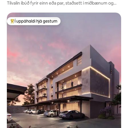
Tilvalin íbúð fyrir einn eða par, staðsett í miðbænum og
þægileg
Í uppáhaldi hjá gestum
Í mestu uppáhaldi hjá gestum