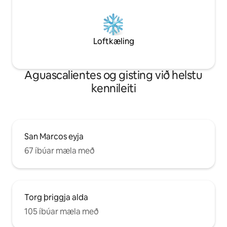
Loftkæling
Aguascalientes og gisting við helstu
kennileiti
San Marcos eyja
67 íbúar mæla með
Torg þriggja alda
105 íbúar mæla með