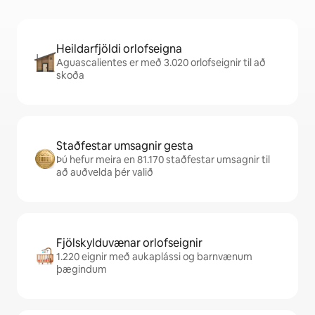
Heildarfjöldi orlofseigna
Aguascalientes er með 3.020 orlofseignir til að
skoða
Staðfestar umsagnir gesta
Þú hefur meira en 81.170 staðfestar umsagnir til
að auðvelda þér valið
Fjölskylduvænar orlofseignir
1.220 eignir með aukaplássi og barnvænum
þægindum