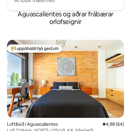
90 íbúar mæla með
Aguascalientes og aðrar frábærar
orlofseignir
Í uppáhaldi hjá gestum
Í mestu uppáhaldi hjá gestum
Loftíbúð í Aguascalientes
4,98 af 5 í m
4,98 (64)
Loft D Marín -NORTE- Útbúið, AA, bílastæði