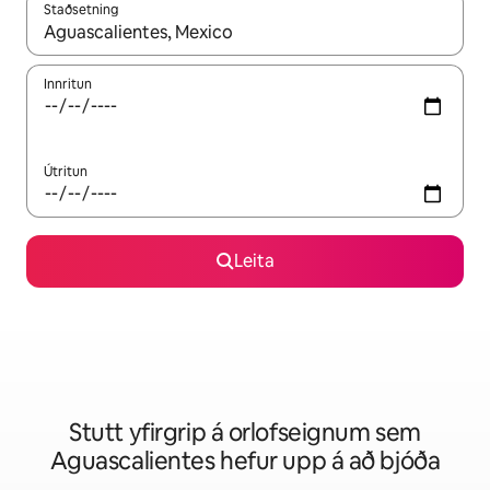
Staðsetning
Þegar niðurstöður liggja fyrir skaltu nota upp og niður örvalyk
Innritun
Útritun
Leita
Stutt yfirgrip á orlofseignum sem
Aguascalientes hefur upp á að bjóða