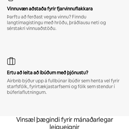
Vinnuvæn aðstaða fyrir fjarvinnuflakkara
Þarftu að ferðast vegna vinnu? Finndu
langtímagistingu með hröðu, þráðlausu neti og
sérstakri vinnuaðstöðu.
Ertu að leita að íbúðum með þjónustu?
Airbnb býður upp á fullbúnar íbúðir sem henta vel fyrir
starfsfólk, fyrirtækjastarfsemi og fólk sem stendur í
búferlaflutningum.
Vinsæl þægindi fyrir mánaðarlegar
leigueignir