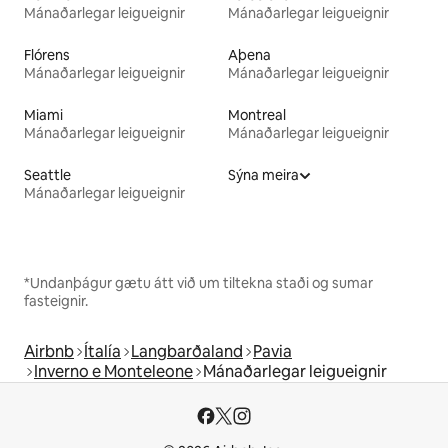
Mánaðarlegar leigueignir
Mánaðarlegar leigueignir
Flórens
Aþena
Mánaðarlegar leigueignir
Mánaðarlegar leigueignir
Miami
Montreal
Mánaðarlegar leigueignir
Mánaðarlegar leigueignir
Seattle
Sýna meira
Mánaðarlegar leigueignir
*Undanþágur gætu átt við um tiltekna staði og sumar
fasteignir.
Airbnb
Ítalía
Langbarðaland
Pavia
Inverno e Monteleone
Mánaðarlegar leigueignir