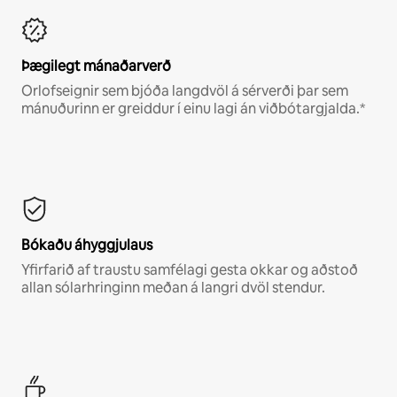
Þægilegt mánaðarverð
Orlofseignir sem bjóða langdvöl á sérverði þar sem
mánuðurinn er greiddur í einu lagi án viðbótargjalda.*
Bókaðu áhyggjulaus
Yfirfarið af traustu samfélagi gesta okkar og aðstoð
allan sólarhringinn meðan á langri dvöl stendur.