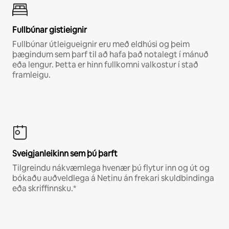
Fullbúnar gistieignir
Fullbúnar útleigueignir eru með eldhúsi og þeim
þægindum sem þarf til að hafa það notalegt í mánuð
eða lengur. Þetta er hinn fullkomni valkostur í stað
framleigu.
Sveigjanleikinn sem þú þarft
Tilgreindu nákvæmlega hvenær þú flytur inn og út og
bókaðu auðveldlega á Netinu án frekari skuldbindinga
eða skriffinnsku.*