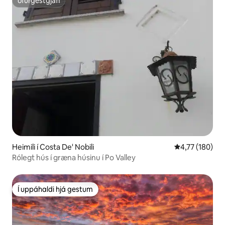
ofurgestgjafi
ofurgestgjafi
Heimili í Costa De' Nobili
4,77 af 5 í me
4,77 (180)
Rólegt hús í græna húsinu í Po Valley
Í uppáhaldi hjá gestum
Í uppáhaldi hjá gestum