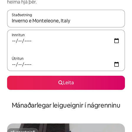
heima hjá þér.
Staðsetning
Þegar niðurstöður liggja fyrir skaltu nota upp og niður örvalyk
Innritun
Útritun
Leita
Mánaðarlegar leigueignir í nágrenninu