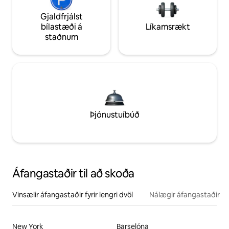
Gjaldfrjálst
bílastæði á
Líkamsrækt
staðnum
Þjónustuíbúð
Áfangastaðir til að skoða
Vinsælir áfangastaðir fyrir lengri dvöl
Nálægir áfangastaðir
New York
Barselóna