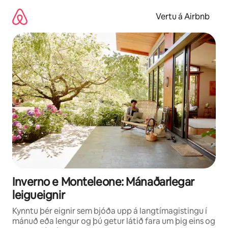
Stökkva
beint
Vertu á Airbnb
að
efni
Inverno e Monteleone: Mánaðarlegar
leigueignir
Kynntu þér eignir sem bjóða upp á langtímagistingu í
mánuð eða lengur og þú getur látið fara um þig eins og