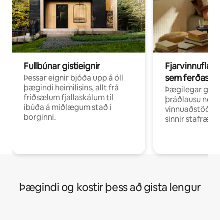
Fullbúnar gistieignir
Fjarvinnuflakk
sem ferðast v
Þessar eignir bjóða upp á öll
þægindi heimilisins, allt frá
Þægilegar gist
friðsælum fjallaskálum til
þráðlausu neti 
íbúða á miðlægum stað í
vinnuaðstöðu fy
borginni.
sinnir stafrænni
Þægindi og kostir þess að gista lengur