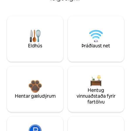
Eldhús
Þráðlaust net
Hentug
Hentar gæludýrum
vinnuaðstaða fyrir
fartölvu