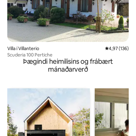
Villa í Villanterio
4,97 af 5 í me
4,97 (136)
Scuderia 100 Pertiche
Þægindi heimilisins og frábært
mánaðarverð