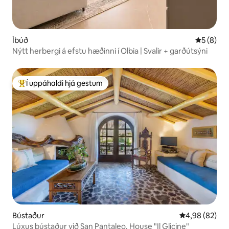
Íbúð
5 af 5 í 
5 (8)
Nýtt herbergi á efstu hæðinni í Olbia | Svalir + garðútsýni
Í uppáhaldi hjá gestum
Í mestu uppáhaldi hjá gestum
Bústaður
4,98 af 5 í m
4,98 (82)
Lúxus bústaður við San Pantaleo. House "Il Glicine"