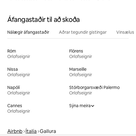
Áfangastaðir til að skoða
Nálægir áfangastaðir
Aðrar tegundir gistingar
Vinsælustu
Róm
Flórens
Orlofseignir
Orlofseignir
Nissa
Marseille
Orlofseignir
Orlofseignir
Napólí
Stórborgarsvæði Palermo
Orlofseignir
Orlofseignir
Cannes
Sýna meira
Orlofseignir
Airbnb
Ítalía
Gallura