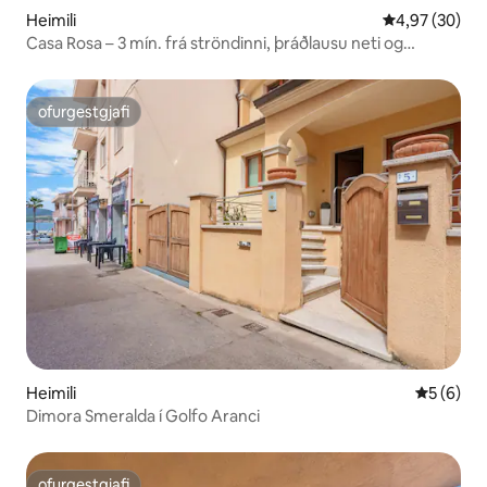
Heimili
4,97 af 5 í m
4,97 (30)
Casa Rosa – 3 mín. frá ströndinni, þráðlausu neti og
snjallsjónvarpi
ofurgestgjafi
ofurgestgjafi
Heimili
5 af 5 í 
5 (6)
Dimora Smeralda í Golfo Aranci
ofurgestgjafi