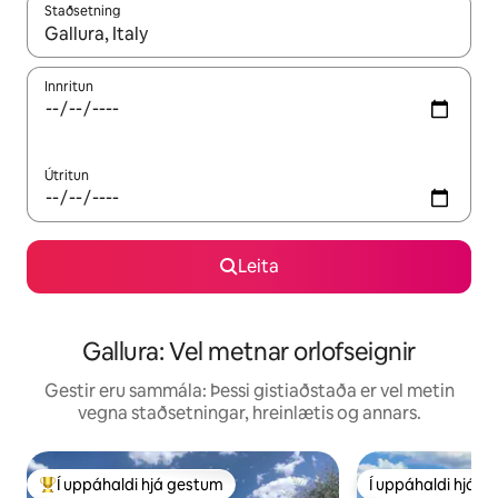
Staðsetning
Þegar niðurstöður liggja fyrir skaltu nota upp og niður örvalyk
Innritun
Útritun
Leita
Gallura: Vel metnar orlofseignir
Gestir eru sammála: Þessi gistiaðstaða er vel metin
vegna staðsetningar, hreinlætis og annars.
Í uppáhaldi hjá gestum
Í uppáhaldi hjá 
Í mestu uppáhaldi hjá gestum
Í uppáhaldi hjá 