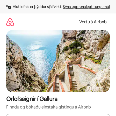
Stökkva
Hluti efnis er þýddur sjálfvirkt. 
Sýna upprunalegt tungumál
beint
að
efni
Vertu á Airbnb
Orlofseignir í Gallura
Finndu og bókaðu einstaka gistingu á Airbnb