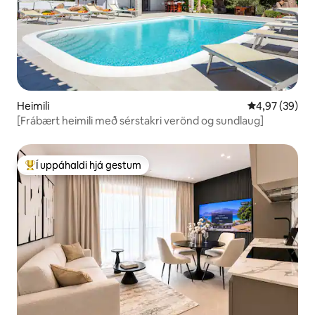
Heimili
4,97 af 5 í m
4,97 (39)
[Frábært heimili með sérstakri verönd og sundlaug]
Í uppáhaldi hjá gestum
Í mestu uppáhaldi hjá gestum