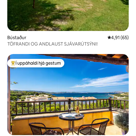
Bústaður
4,91 af 5 í m
4,91 (65)
TÖFRANDI OG ANDLAUST SJÁVARÚTSÝNI!
Í uppáhaldi hjá gestum
Í mestu uppáhaldi hjá gestum