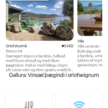
Villa
Orlofsheimili
5 af 5 í meðaleinkunn, 40 u
5 (40)
Villa Lavanda – Bei
m
Stazzu iris
Búðu þig undir að 
á Sardiníu, umkring
Dæmigert stazzo á Sardiníu, fullbúið
lyktinni af myrtu
með fínum efnivið og með öllum
sjávarútsýni. Hér e
þægindum. Það er með fallegu útsýni
þess að þú gleymir
yfir Liscia-vatn og stóru grænu svæði til
Gallura: Vinsæl þægindi í orlofseignum
yfirgripsmiklu ver
að verja dögum í slökun. Það er tilvalið
garðsins í kringum
fyrir þá sem fara í veiðar eða stunda
leiðir þig á nokkr
íþróttir eins og kanó og brimbretti.
fallegu Gea Sos Aranzos strönd til að
Nokkrum kílómetrum í burtu er þúsund
njóta hvers dags fr
ára gamla ólífutréð S'OZASTRU DE
afslöppunar, nátt
SANTU BALTOLU. Þú getur farið í
sólarupprása yfir sard
gönguferð á Limbara-fjallinu í 1360
P6233 – CIN IT09
metra hæð. Í 10 km fjarlægð er