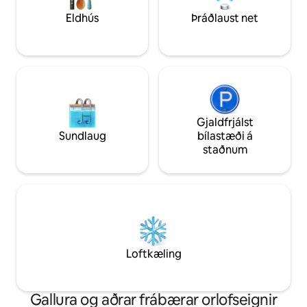
Calangianus með þekkta korksafninu
Eldhús
Þráðlaust net
sínu og gröfum risanna í Pascaredda.
Gjaldfrjálst
Sundlaug
bílastæði á
staðnum
Loftkæling
Gallura og aðrar frábærar orlofseignir