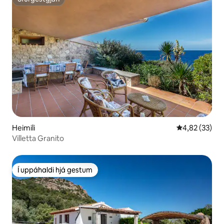
ofurgestgjafi
Heimili
4,82 af 5 í m
4,82 (33)
Villetta Granito
Í uppáhaldi hjá gestum
Í uppáhaldi hjá gestum