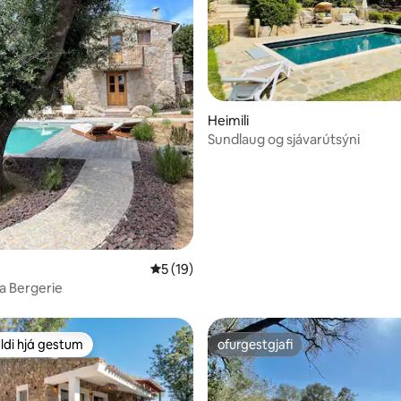
nn, 13 umsagnir
Heimili
Sundlaug og sjávarútsýni
5 af 5 í meðaleinkunn, 19 umsagnir
5 (19)
a Bergerie
ldi hjá gestum
ofurgestgjafi
ldi hjá gestum
ofurgestgjafi