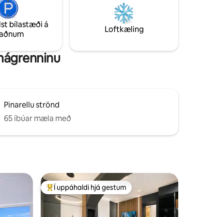
ðar þar
nágrenni.
fundið til
lst bílastæði á
m til að
Loftkæling
taðnum
 nágrenninu
Pinarellu strönd
65 íbúar mæla með
Í uppáhaldi hjá gestum
Í mestu uppáhaldi hjá gestum