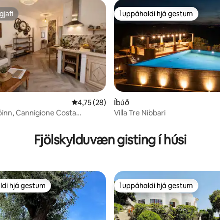
gjafi
Í uppáhaldi hjá gestum
gjafi
Í uppáhaldi hjá gestum
4,75 af 5 í meðaleinkunn, 28 umsagnir
4,75 (28)
Íbúð
jóinn, Cannigione Costa
Villa Tre Nibbari
n, 236 umsagnir
Fjölskylduvæn gisting í húsi
ldi hjá gestum
Í uppáhaldi hjá gestum
ldi hjá gestum
Í uppáhaldi hjá gestum