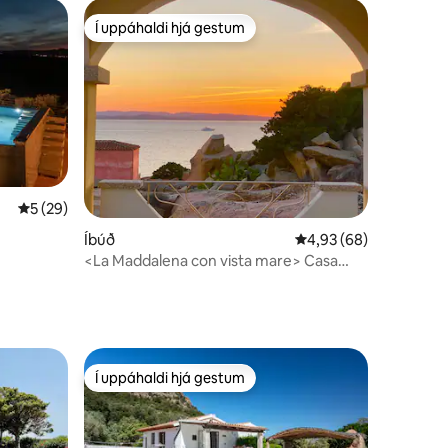
Í uppáhaldi hjá gestum
Í uppáhaldi hjá gestum
5 af 5 í meðaleinkunn, 29 umsagnir
5 (29)
Íbúð
4,93 af 5 í meðaleink
4,93 (68)
<La Maddalena con vista mare> Casa
Tramonto
Í uppáhaldi hjá gestum
Í uppáhaldi hjá gestum