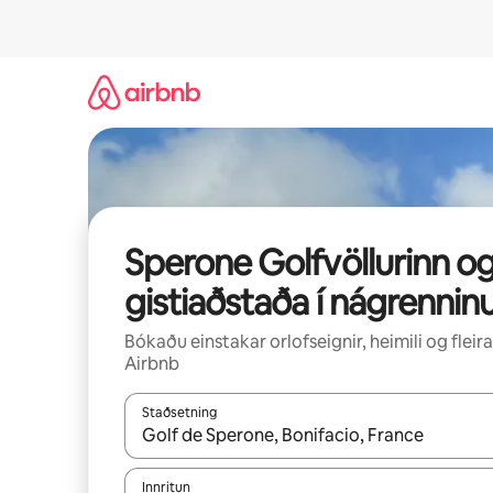
Stökkva
beint
að
efni
Sperone Golfvöllurinn o
gistiaðstaða í nágrennin
Bókaðu einstakar orlofseignir, heimili og fleira
Airbnb
Staðsetning
Þegar niðurstöður liggja fyrir skaltu nota upp og
Innritun