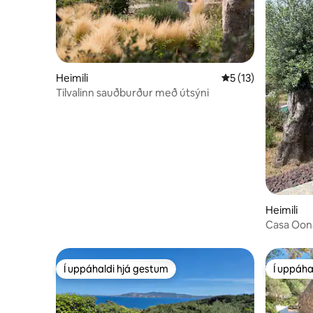
Heimili
5 af 5 í meðaleinku
5 (13)
Tilvalinn sauðburður með útsýni
Heimili
Casa Oon
Í uppáhaldi hjá gestum
Í uppáha
Í uppáhaldi hjá gestum
Í uppáha