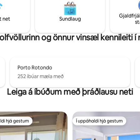
a hæð. Í 10 km fjarlægð er
núna til að njóta friðar og fegur
us með þekkta korksafninu
sem þú getur endurnært þig og 
Gjaldfrjá
röfum risanna í Pascaredda.
algjörrar uppörvunar. Við hlökku
t net
Sundlaug
s
sjá þig!
lfvöllurinn og önnur vinsæl kennileiti í
Porto Rotondo
252 íbúar mæla með
Leiga á íbúðum með þráðlausu neti
ldi hjá gestum
Í uppáhaldi hjá gestum
ldi hjá gestum
Í uppáhaldi hjá gestum