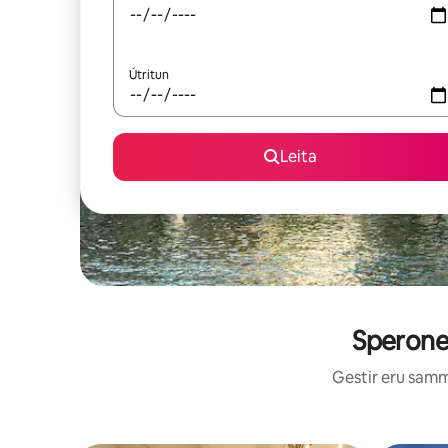
Útritun
Leita
Sperone 
Gestir eru sammá