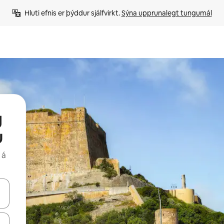
Hluti efnis er þýddur sjálfvirkt. 
Sýna upprunalegt tungumál
g
u
 á
 niður örvalyklana eða skoða með því að snerta eða strjúka.