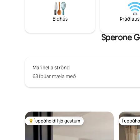
herbergi, snjallsjónvörp og
1360 metr
hágæðarúmföt fylgja. Tilvalið fyrir
Calangian
fjölskyldur eða pör sem leita að
sínu og g
Eldhús
Þráðlaus
þægindum og afslöngun við sjóinn.
Sperone Go
Marinella strönd
63 íbúar mæla með
Í uppáhaldi hjá gestum
Í uppáha
Í mestu uppáhaldi hjá gestum
Í uppáha