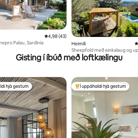
4,98 af 5 í meðaleinkunn, 43 umsagnir
4,98 (43)
n, 101 umsagnir
inepro Palau, Sardinía
Heimili
4
Sheepfold með einkalaug og up
Gisting í íbúð með loftkælingu
sundlaug
ldi hjá gestum
Í uppáhaldi hjá gestum
ldi hjá gestum
Í mestu uppáhaldi hjá gestum