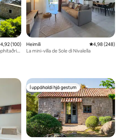
,92 af 5 í meðaleinkunn, 100 umsagnir
4,92 (100)
Heimili
4,98 af 5 í meðaleinku
4,98 (248)
phitaðri
La mini-villa de Sole di Nivalella
Í uppáhaldi hjá gestum
Í uppáhaldi hjá gestum