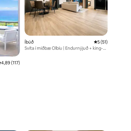
Íbúð
5 af 5 í meðaleink
5 (51)
Svíta í miðbæ Olbíu | Endurnýjuð + king-
size rúm
,89 af 5 í meðaleinkunn, 117 umsagnir
4,89 (117)