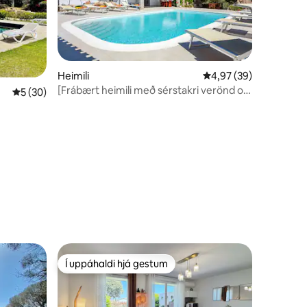
Heimili
4,97 af 5 í meðaleink
4,97 (39)
[Frábært heimili með sérstakri verönd og
5 af 5 í meðaleinkunn, 30 umsagnir
5 (30)
sundlaug]
Í uppáhaldi hjá gestum
Í uppáhaldi hjá gestum