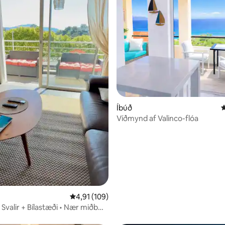
Íbúð
4
Víðmynd af Valinco-flóa
nn, 70 umsagnir
4,91 af 5 í meðaleinkunn, 109 umsagnir
4,91 (109)
 Svalir + Bílastæði • Nær miðbæ