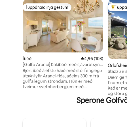
Í uppáhaldi hjá gestum
Í uppá
Í uppáhaldi hjá gestum
Í mestu 
Íbúð
4,96 af 5 í meðaleinkun
4,96 (103)
[Golfo Aranci] Þakíbúð með sjávarútsýni
Orlofsheim
með A/C+verönd
Björt íbúð á efstu hæð með stórfenglegu
Stazzu iri
útsýni yfir Aranci-flóa, aðeins 300 m frá
Dæmigert 
gullfallegum ströndum. Hún er með
fínum efn
tveimur svefnherbergjum með
Það er með
hjónarúmi, tveimur nútímalegum
og stóru 
baðherbergjum, rúmgóðu stofusvæði
Sperone Golfvöl
slökun. Það
með fullbúnu eldhúsi og tveimur
veiðar eða
veröndum með útsýni yfir hafið;
brimbrett
fullkomið fyrir morgunverð með útsýni
er þúsund
eða afslappandi kvöldstund. Hraðvirkt
S'OZASTR
þráðlaust net, loftkæling í hverju
getur fari