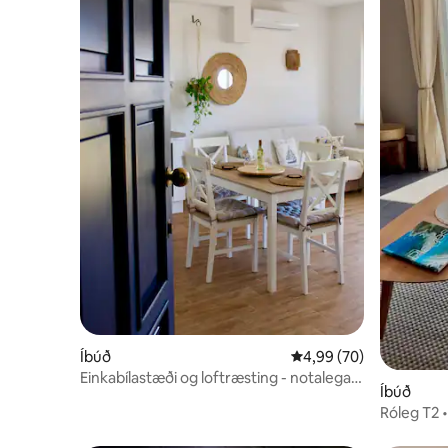
Íbúð
4,99 af 5 í meðaleinku
4,99 (70)
Einkabílastæði og loftræsting - notalega
Íbúð
„Sea la Vie“ í miðbænum
Róleg T2 •
og strönd