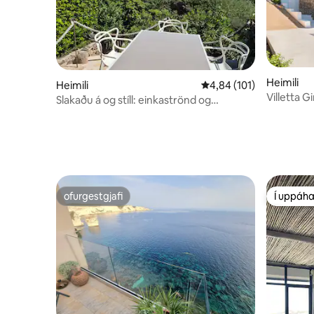
Heimili
Heimili
4,84 af 5 í meðaleinkun
4,84 (101)
Villetta G
Slakaðu á og stíll: einkaströnd og
sundlaug
ofurgestgjafi
Í uppáha
ofurgestgjafi
Í uppáha