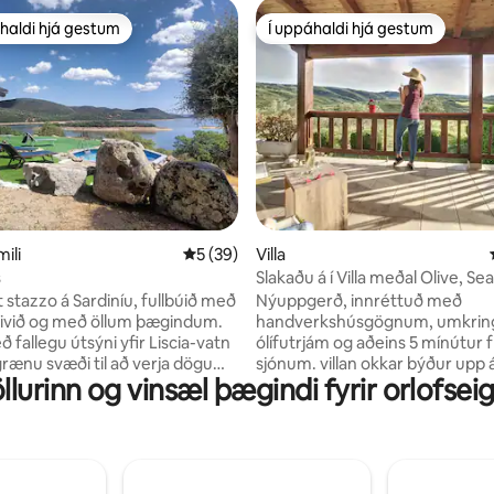
haldi hjá gestum
Í uppáhaldi hjá gestum
uppáhaldi hjá gestum
Í uppáhaldi hjá gestum
n, 103 umsagnir
ili
5 af 5 í meðaleinkunn, 39 umsagnir
5 (39)
Villa
s
Slakaðu á í Villa meðal Olive, Se
Private Jacuzzi
stazzo á Sardiníu, fullbúið með
Nýuppgerð, innréttuð með
ivið og með öllum þægindum.
handverkshúsgögnum, umkrin
 fallegu útsýni yfir Liscia-vatn
ólífutrjám og aðeins 5 mínútur f
grænu svæði til að verja dögum í
sjónum. villan okkar býður upp 
lurinn og vinsæl þægindi fyrir orlofseig
 er tilvalið fyrir þá sem fara í
nútímaleg þægindi og einstaka
 stunda íþróttir eins og kanó og
sveitalegan sjarma sem er tilvali
i. Nokkrum kílómetrum í burtu
afslappandi frí. Njóttu eilífrar kyrrðar,
 ára gamla ólífutréð
röltu um einkagarða og slakaðu 
U DE SANTU BALTOLU. Þú
náttúrunni. Hámarksfriðhelgi er tryggð
ð í gönguferð á Limbara-fjallinu í
og hentar einnig tveimur pörum. Bóka