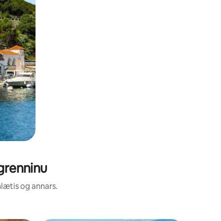
ágrenninu
nlætis og annars.