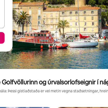
Golfvöllurinn og úrvalsorlofseignir í n
la: Þessi gistiaðstaða er vel metin vegna staðsetningar, hrei