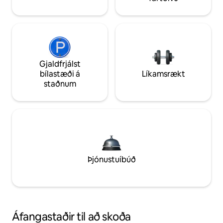
Gjaldfrjálst
bílastæði á
Líkamsrækt
staðnum
Þjónustuíbúð
Áfangastaðir til að skoða