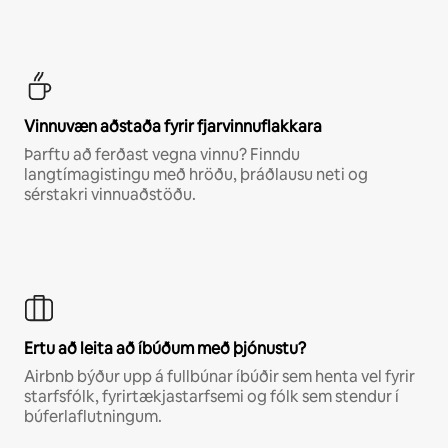
Vinnuvæn aðstaða fyrir fjarvinnuflakkara
Þarftu að ferðast vegna vinnu? Finndu
langtímagistingu með hröðu, þráðlausu neti og
sérstakri vinnuaðstöðu.
Ertu að leita að íbúðum með þjónustu?
Airbnb býður upp á fullbúnar íbúðir sem henta vel fyrir
starfsfólk, fyrirtækjastarfsemi og fólk sem stendur í
búferlaflutningum.