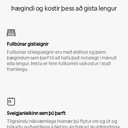
Þægindi og kostir þess að gista lengur
Fullbúnar gistieignir
Fullbúnar útleigueignir eru með eldhúsi og þeim
þægindum sem þarf til að hafa það notalegt í mánuð
eða lengur. Þetta er hinn fullkomni valkostur í stað
framleigu.
Sveigjanleikinn sem þú þarft
Tilgreindu nákvæmlega hvenær þú flytur inn og út og
bókaðu auðveldlega á Netinu án frekari skuldbindinga