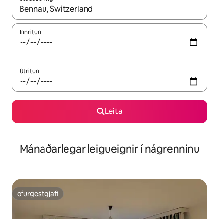
Þegar niðurstöður liggja fyrir skaltu nota upp og niður örvalyk
Innritun
Útritun
Leita
Mánaðarlegar leigueignir í nágrenninu
ofurgestgjafi
ofurgestgjafi