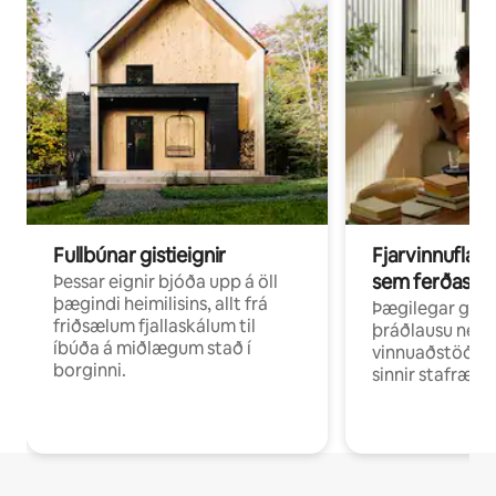
Fullbúnar gistieignir
Fjarvinnuflakk
sem ferðast v
Þessar eignir bjóða upp á öll
þægindi heimilisins, allt frá
Þægilegar gist
friðsælum fjallaskálum til
þráðlausu neti 
íbúða á miðlægum stað í
vinnuaðstöðu fy
borginni.
sinnir stafrænni