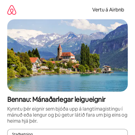
Stökkva
beint
Vertu á Airbnb
að
efni
Bennau: Mánaðarlegar leigueignir
Kynntu þér eignir sem bjóða upp á langtímagistingu í
mánuð eða lengur og þú getur látið fara um þig eins og
heima hjá þér.
Staðsetning