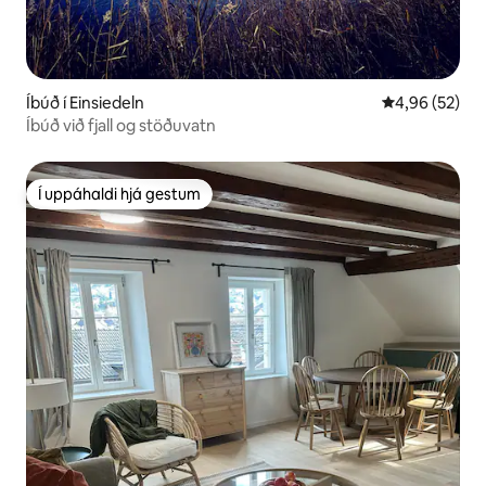
Íbúð í Einsiedeln
4,96 af 5 í m
4,96 (52)
Íbúð við fjall og stöðuvatn
Í uppáhaldi hjá gestum
Í uppáhaldi hjá gestum