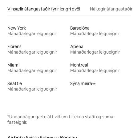
Vinsælir áfangastaðir fyrir lengri dvöl
Nálægir áfangastaðir
New York
Barselóna
Mánaðarlegar leigueignir
Mánaðarlegar leigueignir
Flórens
Aþena
Mánaðarlegar leigueignir
Mánaðarlegar leigueignir
Miami
Montreal
Mánaðarlegar leigueignir
Mánaðarlegar leigueignir
Seattle
Sýna meira
Mánaðarlegar leigueignir
*Undanþágur gætu átt við um tiltekna staði og sumar
fasteignir.
Airbnb
Sviss
Schwyz
Bennau