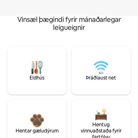
Vinsæl þægindi fyrir mánaðarlegar
leigueignir
Eldhús
Þráðlaust net
Hentug
Hentar gæludýrum
vinnuaðstaða fyrir
fartölvu