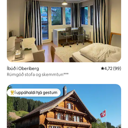
Íbúð í Oberiberg
4,72 af 5 í m
4,72 (99)
Rúmgóð stofa og skemmtun***
Í uppáhaldi hjá gestum
Í mestu uppáhaldi hjá gestum