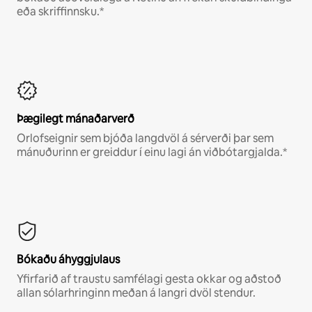
eða skriffinnsku.*
Þægilegt mánaðarverð
Orlofseignir sem bjóða langdvöl á sérverði þar sem
mánuðurinn er greiddur í einu lagi án viðbótargjalda.*
Bókaðu áhyggjulaus
Yfirfarið af traustu samfélagi gesta okkar og aðstoð
allan sólarhringinn meðan á langri dvöl stendur.