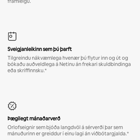
framleigu.
Sveigjanleikinn sem þú þarft
Tilgreindu nákvæmlega hvenær þú flytur inn og út og
bókaðu auðveldlega á Netinu án frekari skuldbindinga
eða skriffinnsku.*
Þægilegt mánaðarverð
Orlofseignir sem bjóða langdvöl á sérverði þar sem
mánuðurinn er greiddur í einu lagi án viðbótargjalda.*