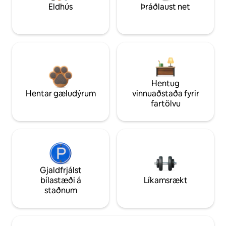
Eldhús
Þráðlaust net
Hentug
Hentar gæludýrum
vinnuaðstaða fyrir
fartölvu
Gjaldfrjálst
bílastæði á
Líkamsrækt
staðnum