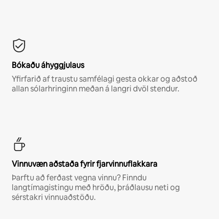
Bókaðu áhyggjulaus
Yfirfarið af traustu samfélagi gesta okkar og aðstoð
allan sólarhringinn meðan á langri dvöl stendur.
Vinnuvæn aðstaða fyrir fjarvinnuflakkara
Þarftu að ferðast vegna vinnu? Finndu
langtímagistingu með hröðu, þráðlausu neti og
sérstakri vinnuaðstöðu.