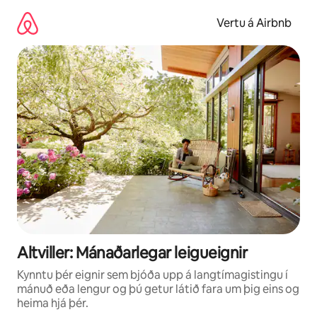
Stökkva
beint
Vertu á Airbnb
að
efni
Altviller: Mánaðarlegar leigueignir
Kynntu þér eignir sem bjóða upp á langtímagistingu í
mánuð eða lengur og þú getur látið fara um þig eins og
heima hjá þér.