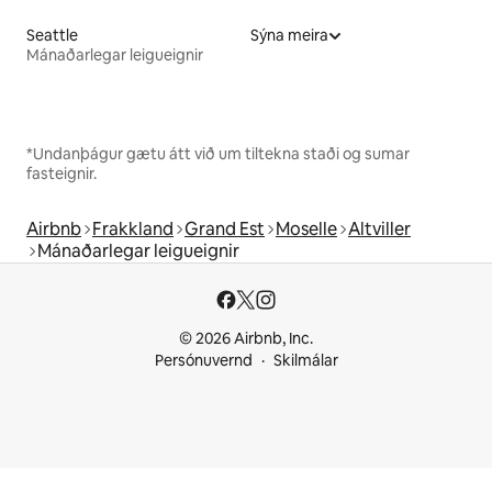
Seattle
Sýna meira
Mánaðarlegar leigueignir
*Undanþágur gætu átt við um tiltekna staði og sumar
fasteignir.
Airbnb
Frakkland
Grand Est
Moselle
Altviller
Mánaðarlegar leigueignir
© 2026 Airbnb, Inc.
Persónuvernd
Skilmálar