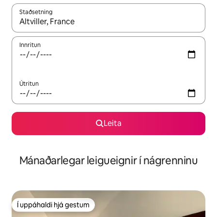
Staðsetning
Þegar niðurstöður liggja fyrir skaltu nota upp og niður örvalyk
Innritun
Útritun
Leita
Mánaðarlegar leigueignir í nágrenninu
Í uppáhaldi hjá gestum
Í uppáhaldi hjá gestum