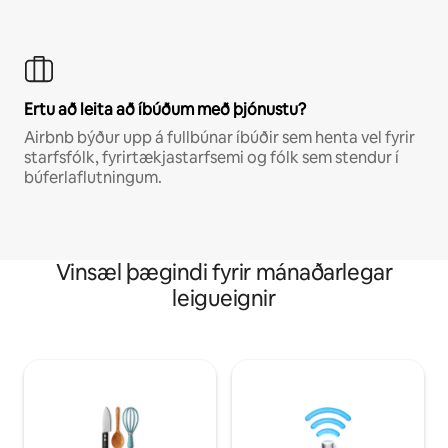
Ertu að leita að íbúðum með þjónustu?
Airbnb býður upp á fullbúnar íbúðir sem henta vel fyrir
starfsfólk, fyrirtækjastarfsemi og fólk sem stendur í
búferlaflutningum.
Vinsæl þægindi fyrir mánaðarlegar
leigueignir