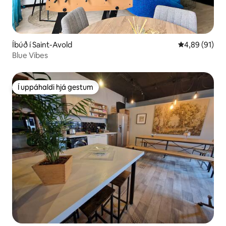
Íbúð í Saint-Avold
4,89 af 5 í m
4,89 (91)
Blue Vibes
Í uppáhaldi hjá gestum
Í uppáhaldi hjá gestum