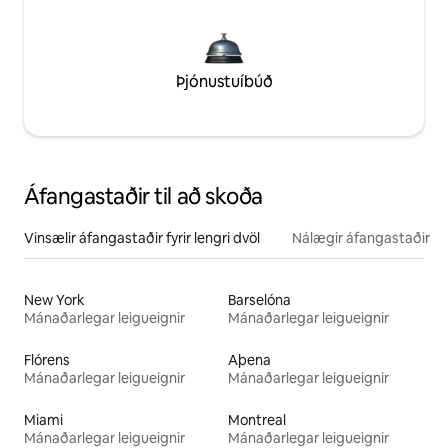
Þjónustuíbúð
Áfangastaðir til að skoða
Vinsælir áfangastaðir fyrir lengri dvöl
Nálægir áfangastaðir
New York
Barselóna
Mánaðarlegar leigueignir
Mánaðarlegar leigueignir
Flórens
Aþena
Mánaðarlegar leigueignir
Mánaðarlegar leigueignir
Miami
Montreal
Mánaðarlegar leigueignir
Mánaðarlegar leigueignir