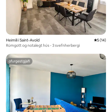
Heimili í Saint-Avold
5 af 5 í m
5 (14)
Rúmgott og notalegt hús - 3 svefnherbergi
ofurgestgjafi
ofurgestgjafi