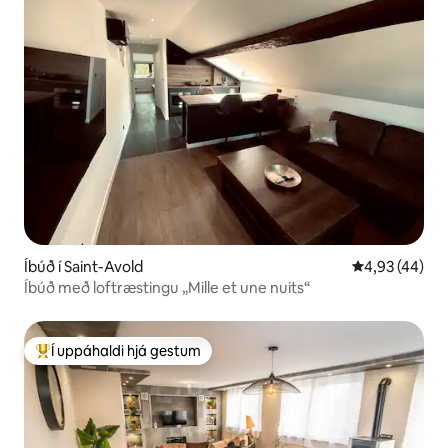
Íbúð í Saint-Avold
4,93 af 5 í m
4,93 (44)
Íbúð með loftræstingu „Mille et une nuits“
Í uppáhaldi hjá gestum
Í mestu uppáhaldi hjá gestum