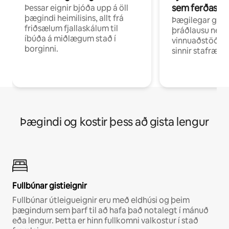
sem ferðast v
Þessar eignir bjóða upp á öll
þægindi heimilisins, allt frá
Þægilegar gist
friðsælum fjallaskálum til
þráðlausu neti 
íbúða á miðlægum stað í
vinnuaðstöðu fy
borginni.
sinnir stafrænni
Þægindi og kostir þess að gista lengur
Fullbúnar gistieignir
Fullbúnar útleigueignir eru með eldhúsi og þeim
þægindum sem þarf til að hafa það notalegt í mánuð
eða lengur. Þetta er hinn fullkomni valkostur í stað