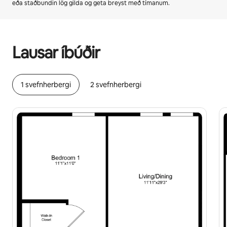
eða staðbundin lög gilda og geta breyst með tímanum.
Þú gætir unnið þér inn $1961 á mánuði
Lausar íbúðir
1 svefnherbergi
2 svefnherbergi