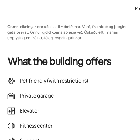
Me
Grunnteikningar eru aðeins til viðmiðunar. Verð, framboð og þægindi
geta breyst. Önnur gjöld kunna að eiga við. Óskaðu eftir nánari
upplýsingum frá húsfélagi byggingarinnar.
What the building offers
Pet friendly (with restrictions)
Private garage
Elevator
Fitness center