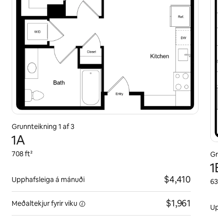
Grunnteikning 1 af 3
1A
708 ft²
Gr
1
$4,410
Upphafsleiga á mánuði
63
$1,961
Meðaltekjur fyrir
viku
Up