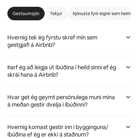
Gestaumsjón
Tekjur
Þjónusta fyrir eignir sem heimila 
Hvernig tek ég fyrstu skref mín sem
gestgjafi á Airbnb?
Þarf ég að leigja út íbúðina í heild sinni ef ég
skrái hana á Airbnb?
Hvar get ég geymt persónulega muni mína
á meðan gestir dvelja í íbúðinni?
Hvernig komast gestir inn í bygginguna/
íbúðina ef ég er ekki á staðnum?