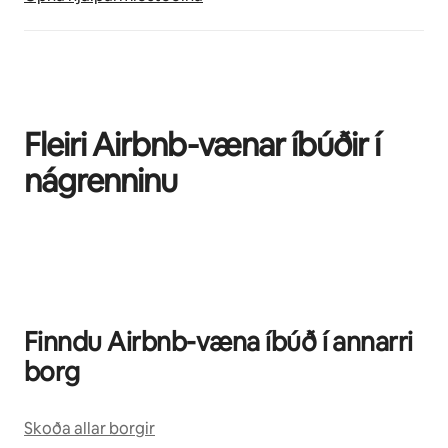
Fleiri Airbnb-vænar íbúðir í
nágrenninu
0 atriði af 0 sýnd
Finndu Airbnb-væna íbúð í annarri
borg
Skoða allar borgir