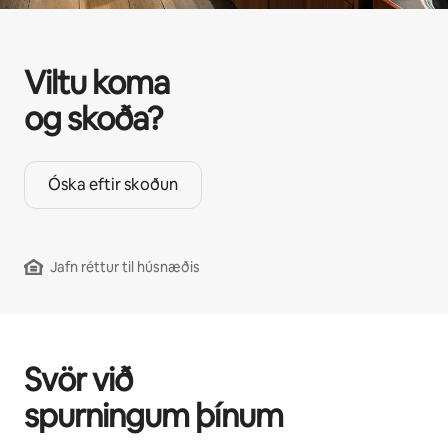
Viltu koma
og skoða?
Óska eftir skoðun
Jafn réttur til húsnæðis
Svör við
spurningum þínum