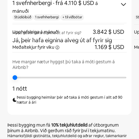
1 svefnherbergi
· frá 4.110 $ USD
á
mánuði
Stúdíóíbúð
1 svefnherbergi
+ til viðbótar
S
3.842 $ USD
Upphafsleiga á mánuði
Up
Munu gestir hafa eignina út af fyrir sig?
Já, þeir hafa eignina alveg út af fyrir sig
1.169 $ USD
Meðaltekjur fyrir
viku
Me
Hve margar nætur hyggst þú taka á móti gestum á
Airbnb?
1 nótt
Þessi bygging heimilar þér að taka á móti gestum í allt að 90
nætur á ári
Þessi bygging mun fá
10%
tekjuhlutdeild
af útborgunum
þínum á Airbnb. Við gerðum ráð fyrir því í tekjumatinu.
Hámarksfjöldi gistinátta, tekjuhlutdeild og aðrar reglur, takmarkanir