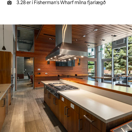
3.28 er í Fisherman's Wharf mílna fjarlægð