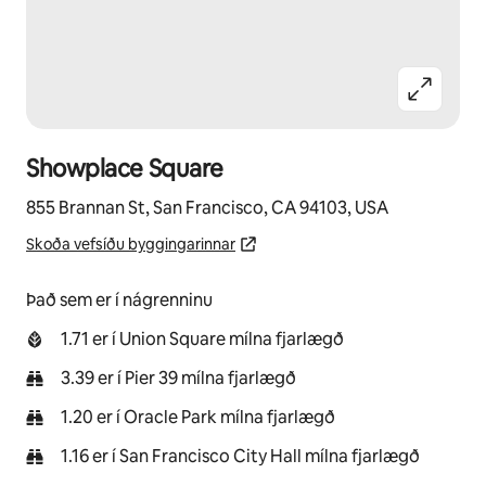
Showplace Square
855 Brannan St, San Francisco, CA 94103, USA
Skoða vefsíðu byggingarinnar
Það sem er í nágrenninu
1.71 er í Union Square mílna fjarlægð
3.39 er í Pier 39 mílna fjarlægð
1.20 er í Oracle Park mílna fjarlægð
1.16 er í San Francisco City Hall mílna fjarlægð