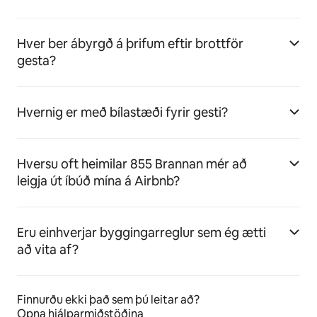
Hver ber ábyrgð á þrifum eftir brottför
gesta?
Hvernig er með bílastæði fyrir gesti?
Hversu oft heimilar 855 Brannan mér að
leigja út íbúð mína á Airbnb?
Eru einhverjar byggingarreglur sem ég ætti
að vita af?
Finnurðu ekki það sem þú leitar að?
Opna hjálparmiðstöðina