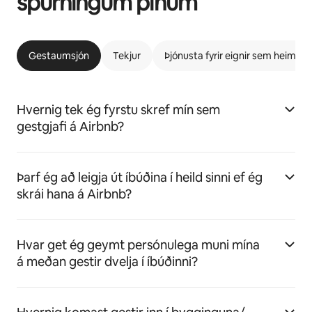
spurningum þínum
Gestaumsjón
Tekjur
Þjónusta fyrir eignir sem heimila 
Hvernig tek ég fyrstu skref mín sem
gestgjafi á Airbnb?
Þarf ég að leigja út íbúðina í heild sinni ef ég
skrái hana á Airbnb?
Hvar get ég geymt persónulega muni mína
á meðan gestir dvelja í íbúðinni?