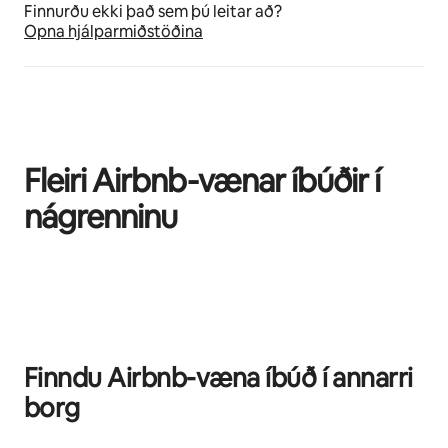
Finnurðu ekki það sem þú leitar að?
Opna hjálparmiðstöðina
Fleiri Airbnb-vænar íbúðir í
nágrenninu
0 atriði af 0 sýnd
Finndu Airbnb-væna íbúð í annarri
borg