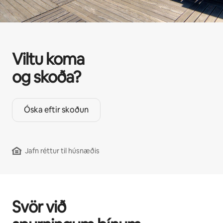
Viltu koma
og skoða?
Óska eftir skoðun
Jafn réttur til húsnæðis
Svör við