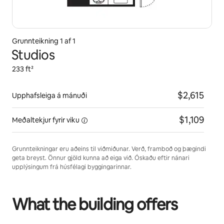
Grunnteikning 1 af 1
Studios
233 ft²
$2,615
Upphafsleiga á mánuði
$1,109
Meðaltekjur fyrir
viku
Grunnteikningar eru aðeins til viðmiðunar. Verð, framboð og þægindi
geta breyst. Önnur gjöld kunna að eiga við. Óskaðu eftir nánari
upplýsingum frá húsfélagi byggingarinnar.
What the building offers