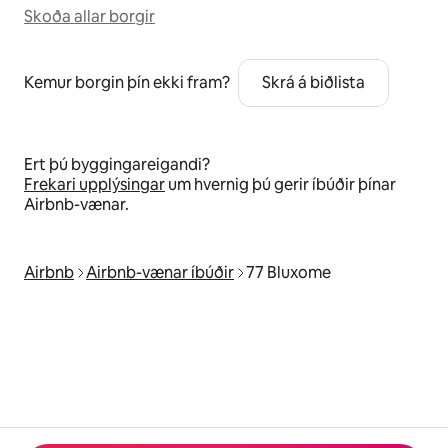
Skoða allar borgir
Kemur borgin þín ekki fram?
Skrá á biðlista
Ert þú byggingareigandi?
Frekari upplýsingar
um hvernig þú gerir íbúðir þínar
Airbnb-vænar.
Airbnb
Airbnb-vænar íbúðir
77 Bluxome