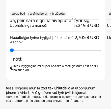
Stúdíóíbúð
1 svefnherbergi
+ til viðbótar
S
Munu gestir hafa eignina út af fyrir sig?
Já, þeir hafa eignina alveg út af fyrir sig
5.349 $ USD
Upphafsleiga á mánuði
Up
2.702 $ USD
Meðaltekjur fyrir
viku
Me
Hve margar nætur hyggst þú taka á móti gestum á
Airbnb?
1 nótt
Þessi bygging heimilar þér að taka á móti gestum í allt að 90
nætur á ári
Þessi bygging mun fá
25%
tekjuhlutdeild
af útborgunum
þínum á Airbnb. Við gerðum ráð fyrir því í tekjumatinu.
Hámarksfjöldi gistinátta, tekjuhlutdeild og aðrar reglur, takmarkanir
eða staðbundin lög gilda og geta breyst með tímanum.