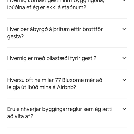
Hvernig komast gestir inn í bygginguna/
íbúðina ef ég er ekki á staðnum?
Hver ber ábyrgð á þrifum eftir brottför
gesta?
Hvernig er með bílastæði fyrir gesti?
Hversu oft heimilar 77 Bluxome mér að
leigja út íbúð mína á Airbnb?
Eru einhverjar byggingarreglur sem ég ætti
að vita af?