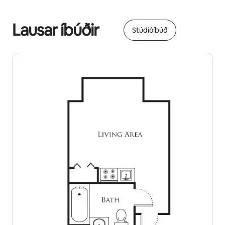
Þú gætir unnið þér inn $1109 á mánuði
Lausar íbúðir
Stúdíóíbúð