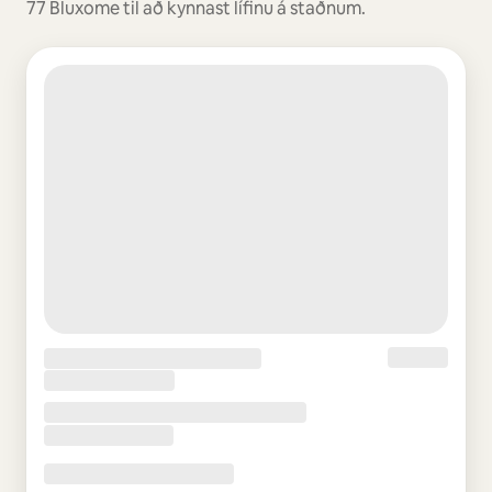
77 Bluxome til að kynnast lífinu á staðnum.