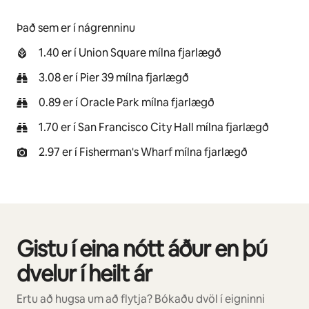
Það sem er í nágrenninu
1.40 er í Union Square mílna fjarlægð
3.08 er í Pier 39 mílna fjarlægð
0.89 er í Oracle Park mílna fjarlægð
1.70 er í San Francisco City Hall mílna fjarlægð
2.97 er í Fisherman's Wharf mílna fjarlægð
Gistu í eina nótt áður en þú
0 atriði af 0 sýnd
dvelur í heilt ár
Ertu að hugsa um að flytja? Bókaðu dvöl í eigninni