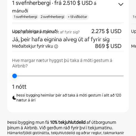
1 svefnherbergi
· frá 2.510 $ USD
á
mánuði
1 svefnherbergi
2 svefnherbergi
+ til viðbótar
1
2.275 $ USD
Upphafsleiga á mánuði
Up
Munu gestir hafa eignina út af fyrir sig?
Já, þeir hafa eignina alveg út af fyrir sig
869 $ USD
Meðaltekjur fyrir
viku
Me
Hve margar nætur hyggst þú taka á móti gestum á
Airbnb?
1 nótt
Þessi bygging heimilar þér að taka á móti gestum í allt að 120
nætur á ári
Þessi bygging mun fá
10%
tekjuhlutdeild
af útborgunum
þínum á Airbnb. Við gerðum ráð fyrir því í tekjumatinu.
Hámarksfjöldi gistinátta, tekjuhlutdeild og aðrar reglur, takmarkanir