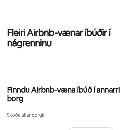
Fleiri Airbnb-vænar íbúðir í
nágrenninu
0 atriði af 0 sýnd
Finndu Airbnb-væna íbúð í annarri
borg
Skoða allar borgir