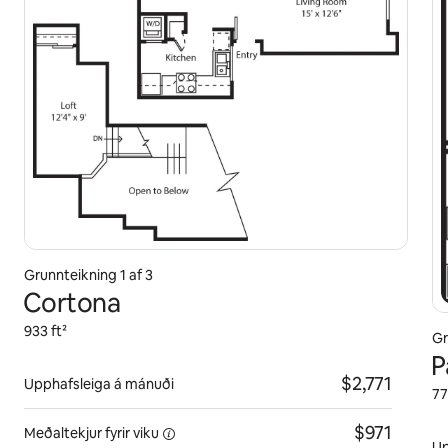
Grunnteikning 1 af 3
Cortona
933 ft²
Gr
P
$2,771
Upphafsleiga á mánuði
77
$971
Meðaltekjur fyrir
viku
Up