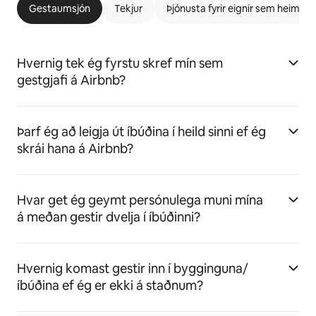
Gestaumsjón
Tekjur
Þjónusta fyrir eignir sem heimila 
Hvernig tek ég fyrstu skref mín sem
gestgjafi á Airbnb?
Þarf ég að leigja út íbúðina í heild sinni ef ég
skrái hana á Airbnb?
Hvar get ég geymt persónulega muni mína
á meðan gestir dvelja í íbúðinni?
Hvernig komast gestir inn í bygginguna/
íbúðina ef ég er ekki á staðnum?