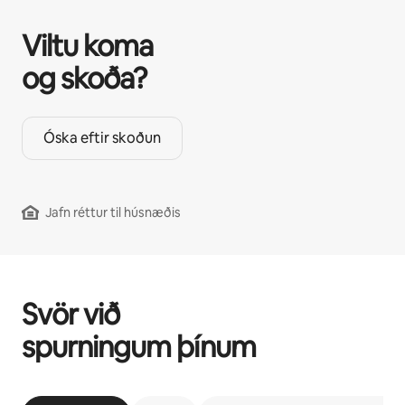
Viltu koma
og skoða?
Óska eftir skoðun
Jafn réttur til húsnæðis
Svör við
spurningum þínum