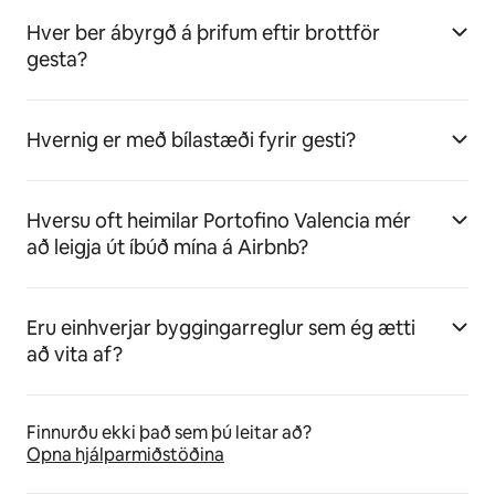
Hver ber ábyrgð á þrifum eftir brottför
gesta?
Hvernig er með bílastæði fyrir gesti?
Hversu oft heimilar Portofino Valencia mér
að leigja út íbúð mína á Airbnb?
Eru einhverjar byggingarreglur sem ég ætti
að vita af?
Finnurðu ekki það sem þú leitar að?
Opna hjálparmiðstöðina