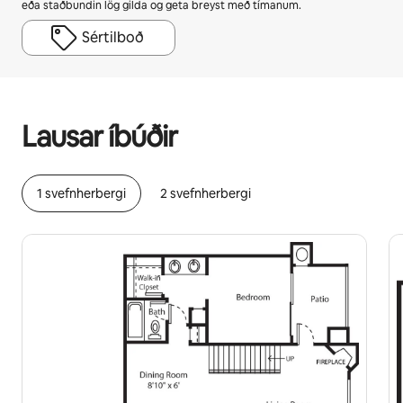
eða staðbundin lög gilda og geta breyst með tímanum.
Sértilboð
Þú gætir unnið þér inn $971 á mánuði
Lausar íbúðir
1 svefnherbergi
2 svefnherbergi