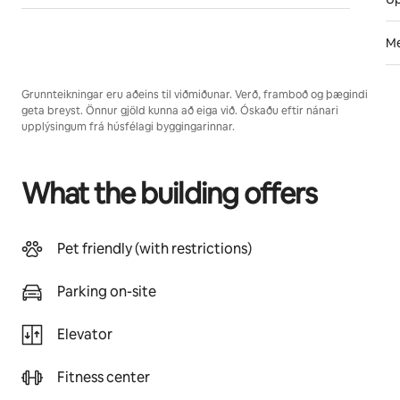
Me
Grunnteikningar eru aðeins til viðmiðunar. Verð, framboð og þægindi
geta breyst. Önnur gjöld kunna að eiga við. Óskaðu eftir nánari
upplýsingum frá húsfélagi byggingarinnar.
What the building offers
Pet friendly (with restrictions)
Parking on-site
Elevator
Fitness center