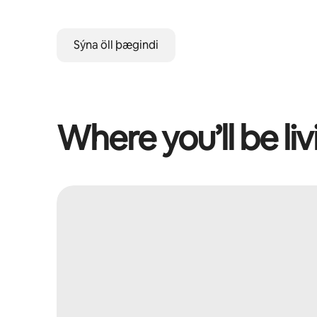
Sýna öll þægindi
Where you’ll be liv