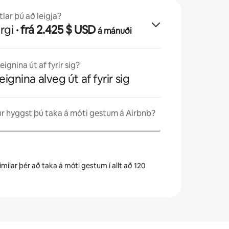
lar þú að leigja?
rgi
· frá 2.425 $ USD
á mánuði
ignina út af fyrir sig?
eignina alveg út af fyrir sig
 hyggst þú taka á móti gestum á Airbnb?
milar þér að taka á móti gestum í allt að 120