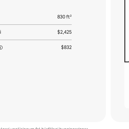
830 ft²
i
$2,425
$832