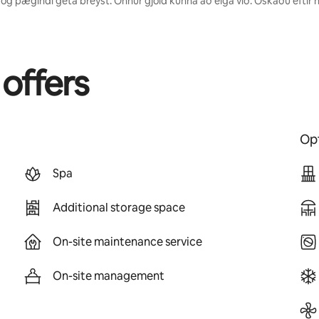
 og þægindi geta breyst. Önnur gjöld kunna að eiga við. Óskaðu eftir 
 offers
Opt
Spa
Additional storage space
On-site maintenance service
On-site management