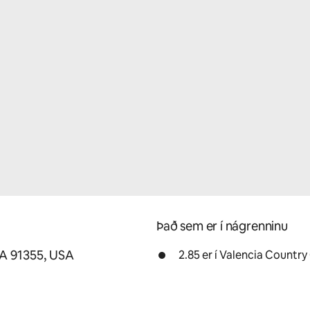
Það sem er í nágrenninu
CA 91355, USA
2.85 er í Valencia Country