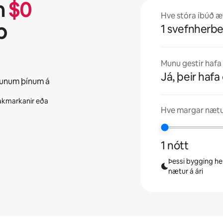
n
$
0
Hve stóra íbúð æt
b
1 svefnherbe
Munu gestir hafa e
Já, þeir hafa 
unum þínum á
 takmarkanir eða
Hve margar nætur
1 nótt
Þessi bygging hei
nætur á ári