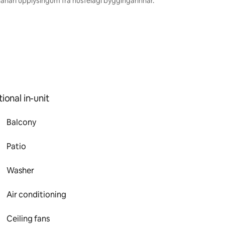
nánari upplýsingum frá húsfélagi byggingarinnar.
ional in-unit
Balcony
Patio
Washer
Air conditioning
Ceiling fans