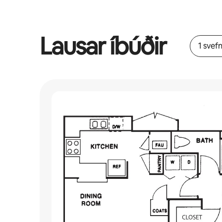
Lausar íbúðir
1 svef