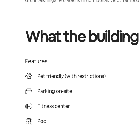
Grunnteikningar eru aðeins til viðmiðunar. Verð, framboð
What the building
Features
Pet friendly (with restrictions)
Parking on-site
Fitness center
Pool