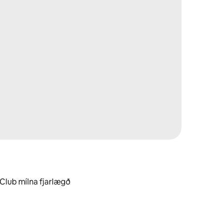
 Club mílna fjarlægð