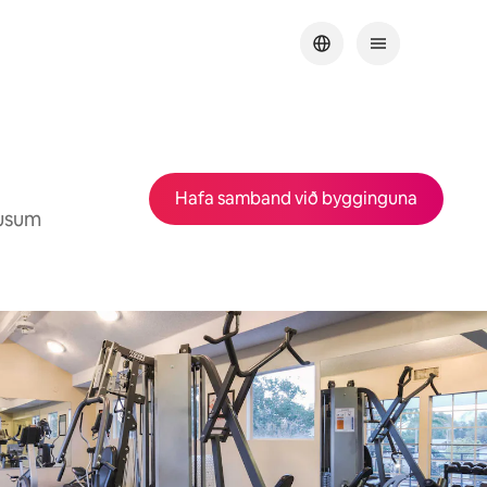
Hafa samband við bygginguna
ausum