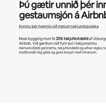
Þú gætir unnið þér in
gestaumsjón á Airbn
Kynntu þér hvernig við metum tekjumöguleika
Þessi bygging mun fá
25%
tekjuhlutdeild
af útborg
Airbnb. Við gerðum ráð fyrir því í tekjumatinu.
Hámarksfjöldi gistinátta, tekjuhlutdeild og aðrar reglur,
staðbundin lög gilda og geta breyst með tímanum.
Þú gætir unnið þér inn $832 á mánuði