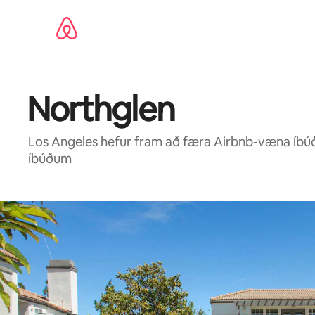
Stökkva
beint
að
efni
Northglen
Los Angeles hefur fram að færa Airbnb-væna íbú
íbúðum