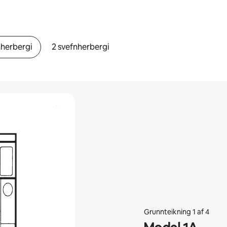
nherbergi
2 svefnherbergi
Grunnteikning 1 af 4