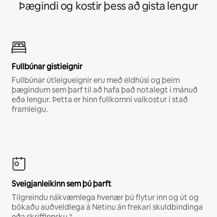
Þægindi og kostir þess að gista lengur
Fullbúnar gistieignir
Fullbúnar útleigueignir eru með eldhúsi og þeim
þægindum sem þarf til að hafa það notalegt í mánuð
eða lengur. Þetta er hinn fullkomni valkostur í stað
framleigu.
Sveigjanleikinn sem þú þarft
Tilgreindu nákvæmlega hvenær þú flytur inn og út og
bókaðu auðveldlega á Netinu án frekari skuldbindinga
eða skriffinnsku.*