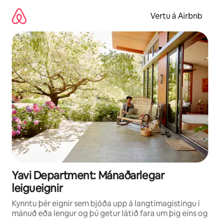
Stökkva
beint
Vertu á Airbnb
að
efni
Yavi Department: Mánaðarlegar
leigueignir
Kynntu þér eignir sem bjóða upp á langtímagistingu í
mánuð eða lengur og þú getur látið fara um þig eins og