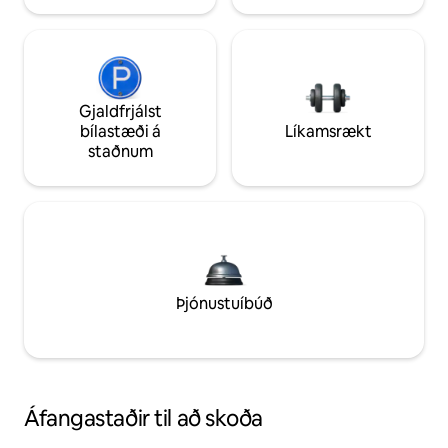
Gjaldfrjálst
bílastæði á
Líkamsrækt
staðnum
Þjónustuíbúð
Áfangastaðir til að skoða