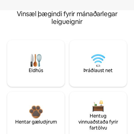
Vinsæl þægindi fyrir mánaðarlegar
leigueignir
Eldhús
Þráðlaust net
Hentug
Hentar gæludýrum
vinnuaðstaða fyrir
fartölvu