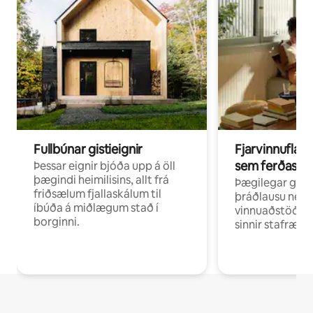
Fullbúnar gistieignir
Fjarvinnuflakk
sem ferðast v
Þessar eignir bjóða upp á öll
þægindi heimilisins, allt frá
Þægilegar gist
friðsælum fjallaskálum til
þráðlausu neti 
íbúða á miðlægum stað í
vinnuaðstöðu fy
borginni.
sinnir stafrænni