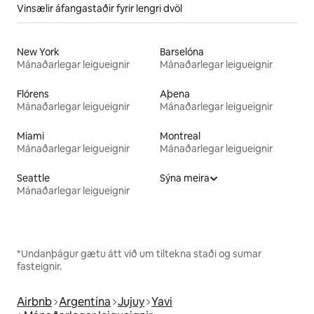
Vinsælir áfangastaðir fyrir lengri dvöl
New York
Barselóna
Mánaðarlegar leigueignir
Mánaðarlegar leigueignir
Flórens
Aþena
Mánaðarlegar leigueignir
Mánaðarlegar leigueignir
Miami
Montreal
Mánaðarlegar leigueignir
Mánaðarlegar leigueignir
Seattle
Sýna meira
Mánaðarlegar leigueignir
*Undanþágur gætu átt við um tiltekna staði og sumar
fasteignir.
Airbnb
Argentína
Jujuy
Yavi