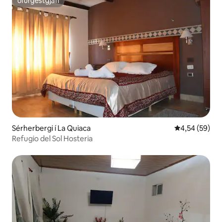
ofurgestgjafi
ofurgestgjafi
Sérherbergi í La Quiaca
4,54 af 5 í m
4,54 (59)
Refugio del Sol Hosteria