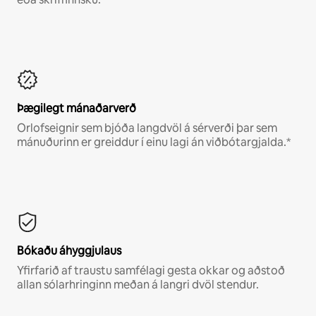
Þægilegt mánaðarverð
Orlofseignir sem bjóða langdvöl á sérverði þar sem
mánuðurinn er greiddur í einu lagi án viðbótargjalda.*
Bókaðu áhyggjulaus
Yfirfarið af traustu samfélagi gesta okkar og aðstoð
allan sólarhringinn meðan á langri dvöl stendur.