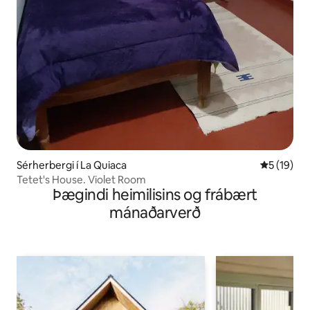
Sérherbergi í La Quiaca
5 af 5 í m
5 (19)
Tetet's House. Violet Room
Þægindi heimilisins og frábært
mánaðarverð