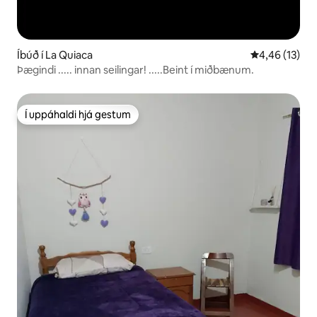
Íbúð í La Quiaca
4,46 af 5 í m
4,46 (13)
Þægindi ..... innan seilingar! .....Beint í miðbænum.
Í uppáhaldi hjá gestum
Í uppáhaldi hjá gestum