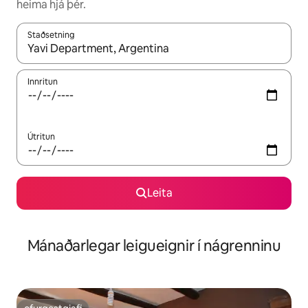
heima hjá þér.
Staðsetning
Þegar niðurstöður liggja fyrir skaltu nota upp og niður örvalyk
Innritun
Útritun
Leita
Mánaðarlegar leigueignir í nágrenninu