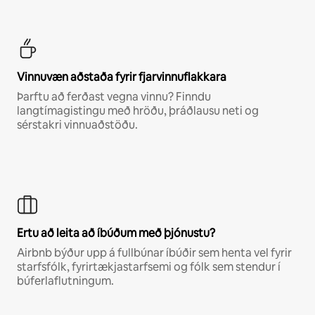
Vinnuvæn aðstaða fyrir fjarvinnuflakkara
Þarftu að ferðast vegna vinnu? Finndu
langtímagistingu með hröðu, þráðlausu neti og
sérstakri vinnuaðstöðu.
Ertu að leita að íbúðum með þjónustu?
Airbnb býður upp á fullbúnar íbúðir sem henta vel fyrir
starfsfólk, fyrirtækjastarfsemi og fólk sem stendur í
búferlaflutningum.